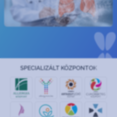
SPECIALIZÁLT KÖZPONTOK