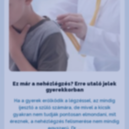
Ez már a nehézlégzés? Erre utaló jelek
gyerekkorban
Ha a gyerek erőlködik a légzéssel, az mindig
ijesztő a szülő számára, de mivel a kicsik
gyakran nem tudják pontosan elmondani, mit
éreznek, a nehézlégzés felismerése nem mindig
egyszerű. Dr. ...