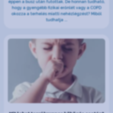
éppen a busz után futottak. De honnan tudható,
hogy a gyengébb fizikai erőnlét vagy a COPD
okozza a terhelés miatti nehézlégzést? Miből
tudhatja ...