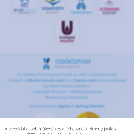
S
POR
T
O
R
V
OS
I
KÖ
ZPON
T
Az oldalon feltüntetett árak az ÁFÁ-t tartalmazzák!
A képek a
Shutterstock.com
és a
Canva.com
licence alapján
kerültek felhasználásra.
Copyright © 2026 •
Tüdőközpont.hu
Minden jog fenntartva.
Developed by
Appon
&
György Nándor
A weboldal a jobb működés és a felhasználói élmény javítása