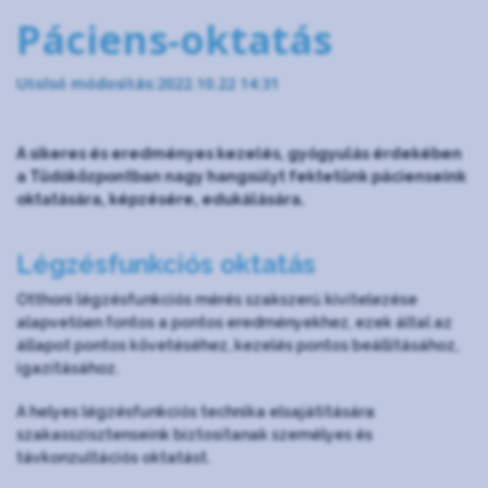
Páciens-oktatás
Utolsó módosítás:2022.10.22 14:31
A sikeres és eredményes kezelés, gyógyulás érdekében
a Tüdőközpontban nagy hangsúlyt fektetünk pácienseink
oktatására, képzésére, edukálására.
Légzésfunkciós oktatás
Otthoni légzésfunkciós mérés szakszerű kivitelezése
alapvetően fontos a pontos eredményekhez, ezek által az
állapot pontos követéséhez, kezelés pontos beállításához,
igazításához.
A helyes légzésfunkciós technika elsajátítására
szakasszisztenseink biztosítanak személyes és
távkonzultációs oktatást.