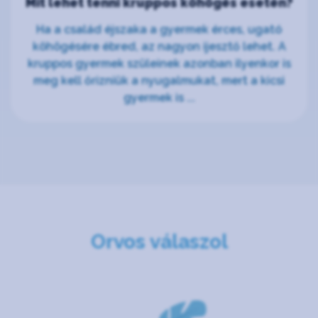
Mit lehet tenni kruppos köhögés esetén?
Ha a család éjszaka a gyermek érces, ugató
köhögésére ébred, az nagyon ijesztő lehet. A
kruppos gyermek szüleinek azonban ilyenkor is
meg kell őrizniük a nyugalmukat, mert a kicsi
gyermek is ...
Orvos válaszol