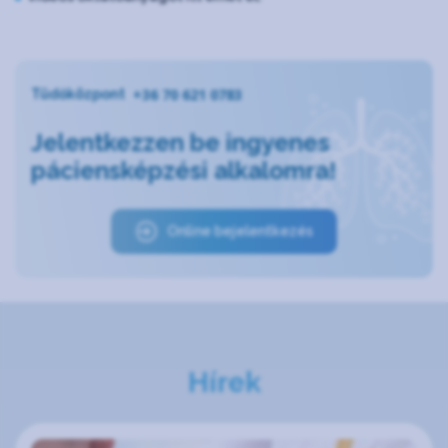
+36 70 621 0783
Tüdőközpont
Jelentkezzen be ingyenes
páciensképzési alkalomra!
Online bejelentkezés
Hírek