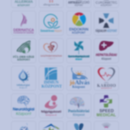
jó
Alvás
IMMUN
KÖZPONT
Központ