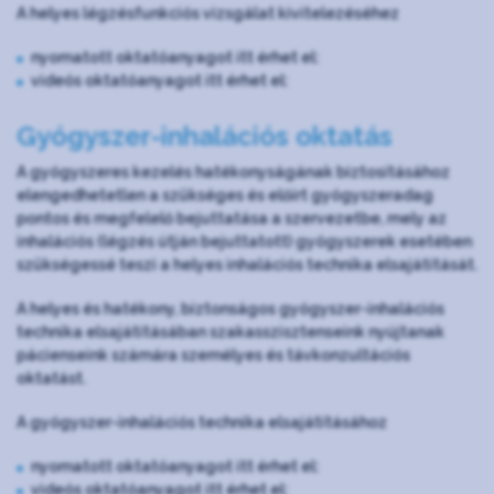
A helyes légzésfunkciós vizsgálat kivitelezéséhez
nyomatott oktatóanyagot itt érhet el:
videós oktatóanyagot itt érhet el:
Gyógyszer-inhalációs oktatás
A gyógyszeres kezelés hatékonyságának biztosításához
elengedhetetlen a szükséges és előírt gyógyszeradag
pontos és megfelelő bejuttatása a szervezetbe, mely az
inhalációs (légzés útján bejuttatott) gyógyszerek esetében
szükségessé teszi a helyes inhalációs technika elsajátítását.
A helyes és hatékony, biztonságos gyógyszer-inhalációs
technika elsajátításában szakasszisztenseink nyújtanak
pácienseink számára személyes és távkonzultációs
oktatást.
A gyógyszer-inhalációs technika elsajátításához
nyomatott oktatóanyagot itt érhet el:
videós oktatóanyagot itt érhet el: