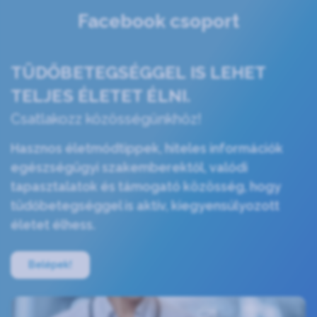
Facebook csoport
TÜDŐBETEGSÉGGEL IS LEHET
TELJES ÉLETET ÉLNI.
Csatlakozz közösségünkhöz!
Hasznos életmódtippek, hiteles információk
egészségügyi szakemberektől, valódi
tapasztalatok és támogató közösség, hogy
tüdőbetegséggel is aktív, kiegyensúlyozott
életet élhess.
Belépek!