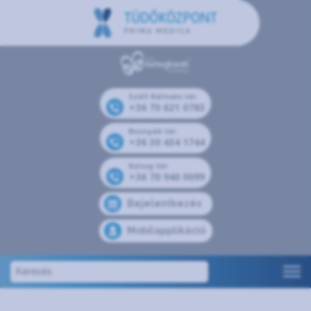
Széll Kálmán tér
+36 70 621 0783
Bosnyák tér
+36 30 434 1744
Kolosy tér
+36 70 940 0099
Bejelentkezés
Mobilapplikáció