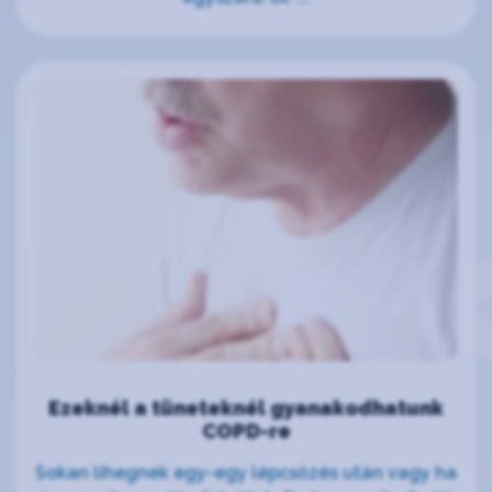
Ezeknél a tüneteknél gyanakodhatunk
COPD-re
Sokan lihegnek egy-egy lépcsőzés után vagy ha