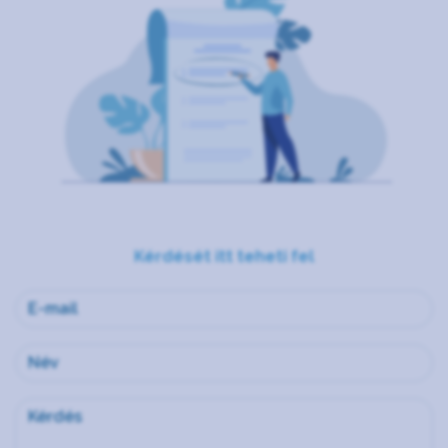
Kérdését itt teheti fel