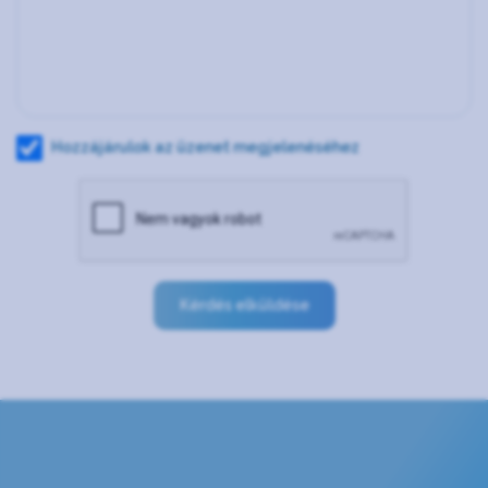
Hozzájárulok az üzenet megjelenéséhez
Kérdés elküldése