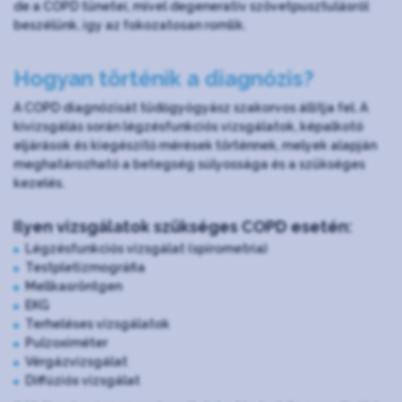
de a COPD tünetei, mivel degeneratív szövetpusztulásról
beszélünk, így az fokozatosan romlik.
Hogyan történik a diagnózis?
A COPD diagnózisát tüdőgyógyász szakorvos állítja fel. A
kivizsgálás során légzésfunkciós vizsgálatok, képalkotó
eljárások és kiegészítő mérések történnek, melyek alapján
meghatározható a betegség súlyossága és a szükséges
kezelés.
Ilyen vizsgálatok szükséges COPD esetén:
Légzésfunkciós vizsgálat (spirometria)
Testpletizmográfia
Mellkasröntgen
EKG
Terheléses vizsgálatok
Pulzoximéter
Vérgázvizsgálat
Diffúziós vizsgálat