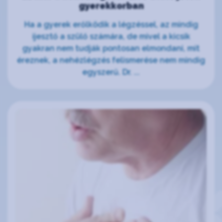
gyerekkorban
Ha a gyerek erőlködik a légzéssel, az mindig
ijesztő a szülő számára, de mivel a kicsik
gyakran nem tudják pontosan elmondani, mit
éreznek, a nehézlégzés felismerése nem mindig
egyszerű. Dr. ...