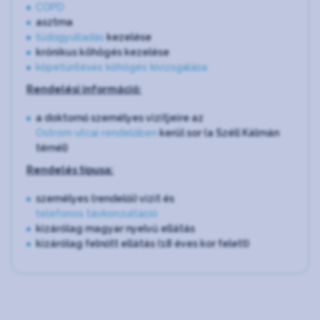
COPD
asztma
tüdőgyulladás
kezelése
krónikus köhögés kezelése
köpetürítéses köhögés kivizsgálása
Rendelési információ:
a doktornő személyes vizitjeire az
Ostrom utcai rendelőben
kerül sor (a Széll Kálmán
térnél)
Rendelés típusa:
személyes (rendelői) vizit és
telefonos távkonzultáció
kizárólag magyar nyelvű ellátás
kizárólag felnőtt ellátás (18 éves kor felett)