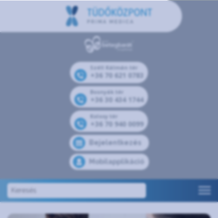
Széll Kálmán tér
+36 70 621 0783
Bosnyák tér
+36 30 434 1744
Kolosy tér
+36 70 940 0099
Bejelentkezés
Mobilapplikáció