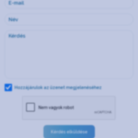
Hozzájárulok az üzenet megjelenéséhez
Kérdés elküldése