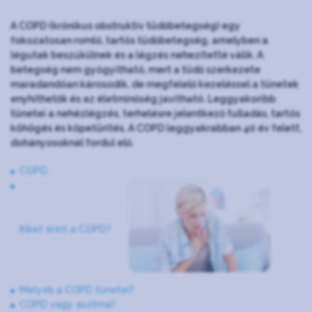
A COPD (krónikus obstruktív tüdőbetegség) egy
fokozatosan romló, tartós tüdőbetegség, amelyben a
légutak beszűkülnek és a légzés nehezítetté válik. A
betegség nem gyógyítható, mert a tüdő szerkezete
maradandóan károsodik, de megfelelő kezeléssel a tünetek
enyhíthetők és az életminőség javítható. Leggyakoribb
tünetei a nehézlégzés, terhelésre jelentkező fulladás, tartós
köhögés és köpetürítés. A COPD leggyakrabban 40 év felett,
dohányosoknál fordul elő.
COPD
Kiket érint a COPD?
Melyek a COPD tünetei?
COPD vagy asztma?