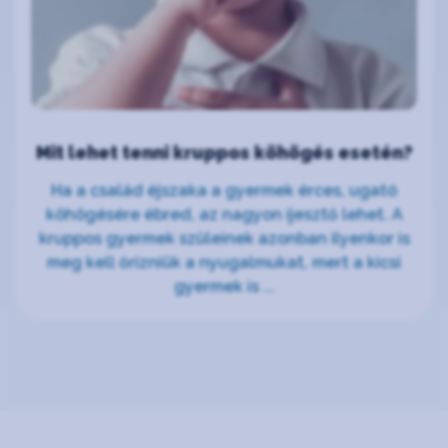
Mit lehet tenni kruppos köhögés esetén?
Ha a család éjszaka a gyermek érces, ugató
köhögésére ébred, az nagyon ijesztő lehet. A
kruppos gyermek szüleinek azonban ilyenkor is
meg kell őrizniük a nyugalmukat, mert a kicsi
gyermek is ...