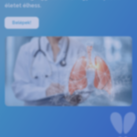
életet élhess.
Belépek!