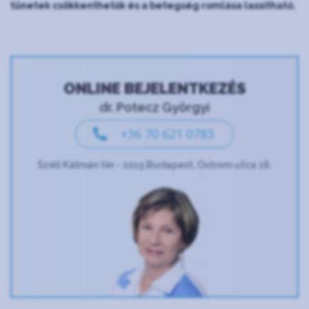
tünetek csökkenthetők és a betegség romlása lassítható.
ONLINE BEJELENTKEZÉS
dr. Potecz Györgyi
+36 70 621 0783
Széll Kálmán tér - 1015 Budapest, Ostrom utca 16.