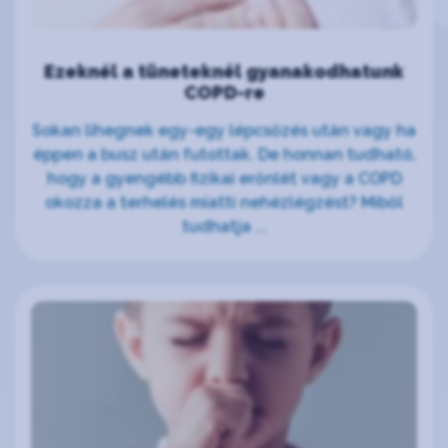
Ezeknél a tüneteknél gyanakodhatunk
COPD-re
Sokan lihegnek egy-egy lépcsőzés után vagy ha
éppen a busz után futottak. De honnan tudható,
hogy a gyengébb fizikai erőnlét vagy a COPD
okozza a terhelés miatti nehézlégzést? Miből
tudhatja ...