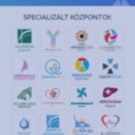
SPECIALIZÁLT KÖZPONTOK
jó
Alvás
IMMUN
KÖZPONT
Központ