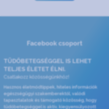
Facebook csoport
TÜDŐBETEGSÉGGEL IS LEHET
TELJES ÉLETET ÉLNI.
Csatlakozz közösségünkhöz!
Hasznos életmódtippek, hiteles információk
egészségügyi szakemberektől, valódi
tapasztalatok és támogató közösség, hogy
tüdőbetegséggel is aktív, kiegyensúlyozott