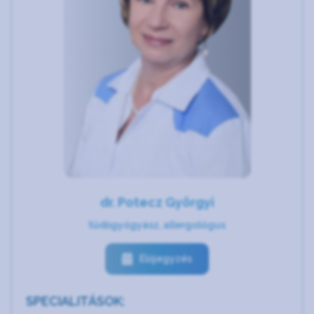
dr. Potecz Györgyi
tüdőgyógyász, allergológus
Előjegyzés
SPECIALITÁSOK: