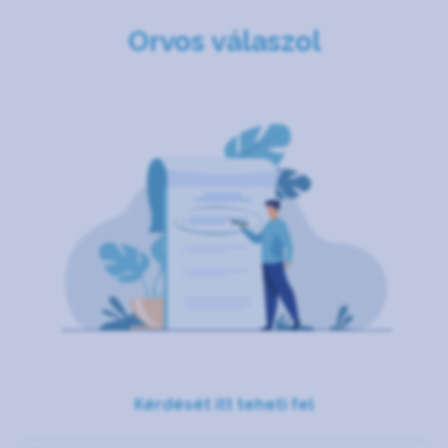
Orvos válaszol
Kérdését itt teheti fel