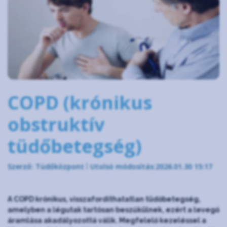
COPD (krónikus
obstruktív
tüdőbetegség)
Szerző: Tüdőközpont
Utolsó módosítás:2026.01.30 15:17
A COPD krónikus, visszafordíthatatlan tüdőbetegség,
amelyben a légutak tartósan beszűkülnek, ezért a levegő
áramlása akadályozottá válik. Megfelelő kezeléssel a