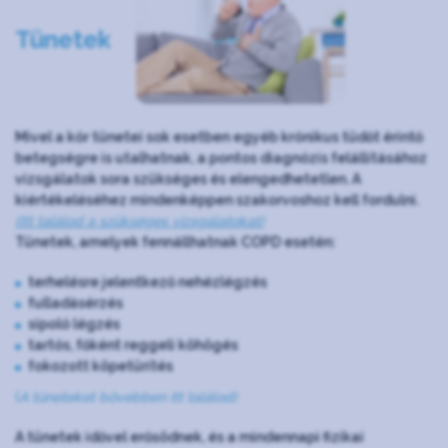
Tünetek
Mivel a kór tünetei sok esetben egyéb krónikus tüdőt érintő
betegségre is utalhatnak, a pontos diagnózis felállításához
vizsgálatok sora szükséges és elengedhetetlen. A
kiértékeléséhez mindenképpen szakorvoshoz kell fordulni.
(Itt találod a szükséges vizsgálatokat)
Tünetek, amelyek fennállhatnak COPD esetén:
terhelésre jelentkező nehézlégzés
fulladásérzés
sípoló légzés
tartós, főként reggeli köhögés
fokozott köpetürítés
(
A tüneteket bővebben itt találod)
A tünetek idővel erősödnek, és a mindennapi fizikai