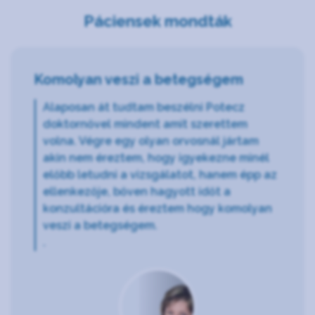
Páciensek mondták
Komolyan veszi a betegségem
Alaposan át tudtam beszélni Potecz
doktornővel mindent amit szerettem
volna. Végre egy olyan orvosnál jártam
akin nem éreztem, hogy igyekezne minél
előbb letudni a vizsgálatot, hanem épp az
ellenkezője, bőven hagyott időt a
konzultációra és éreztem hogy komolyan
veszi a betegségem.
.