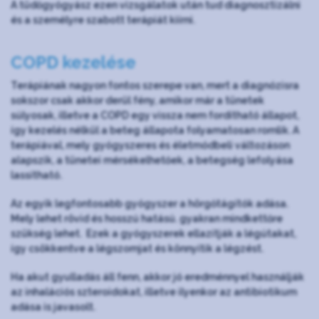
A tüdőgyógyász ezen vizsgálatok után tud diagnosztizálni
és a személyre szabott terápiát kiírni.
COPD kezelése
Terápiának nagyon fontos szerepe van, mert a diagnózisra
sokszor csak akkor derül fény, amikor már a tünetek
súlyosak, illetve a COPD egy vissza nem fordítható állapot,
így kezelés nélkül a beteg állapota folyamatosan romlik. A
terápiával, mely gyógyszeres és életmódbeli változáson
alapszik, a tünetei mérsékelhetőek, a betegség lefolyása
lassítható.
Az egyik legfontosabb gyógyszer a hörgőtágítók adása.
Mely lehet rövid és hosszú hatású. gyakran mindkettőre
szükség lehet. Ezek a gyógyszerek ellazítják a légútakat,
így csökkentve a légszomjat és könnyítik a légzést.
Ha akut gyulladás áll fenn, akkor jó eredménnyel használják
az inhalációs szteroidokat, illetve ilyenkor az antibiotikum
adása is javasolt.