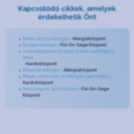
Kapcsolódó cikkek, amelyek
érdekelhetik Önt
Reflux okozta köhögés
- Allergiaközpont
Éjszakai köhögés
- Fül-Orr-Gége Központ
A szívelégtelenség egyik tünete a köhögés is
lehet
- Kardioközpont
Elhúzódó köhögés
- Allergiaközpont
Magas vérnyomás és köhögés kapcsolata
-
Kardioközpont
N
ehézlégzés sport közben
- Fül-Orr-Gége
Központ