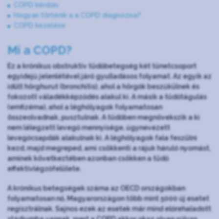
COPD kérdőív
Hogyan történik a a COPD diagnózisa?
COPD kezelése
Mi a COPD?
Ez a krónikus obstruktív tüdőbetegség két tünetcsoport
egyidejű jelenlétével járó gyulladásos folyamat. Az egyik az
idült hörghurut (bronchitis), ahol a hörgők beszűkülnek és
fokozott váladékképződés alakul ki. A másik a tüdőtágulás
(emfizéma), ahol a léghólyagok folyamatosan
összeolvadnak, pusztulnak. A tüdőben megnövekszik a ki
nem lélegzett levegő mennyisége, úgynevezett
levegőcsapdák alakulnak ki. A léghólyagok fala feszülni
kezd, majd megreped, ami csökkenti a rájuk háruló nyomást,
aminek következtében azonban csökken a tüdő
effektívlégzőfelülete.
A krónikus betegségek száma az OECD országokban
folyamatosan nő, Magyarországon több mint 5000 új esetet
regisztrálnak. Sajnos ezek az esetek már mind előrehaladott
stádiumba vannak, mert a COPD akkor okoz olyan súlyos