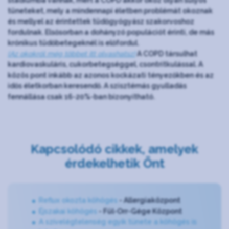
tüneteket, mely a mindennapi életben problémát okoznak
és mellyel az érintettek tüdőgyógyász szakorvoshoz
fordulnak. Elsősorban a dohányzó populációt érinti, de más
krónikus tüdőbetegeknél is előfordul.
(Az okokról még többet itt olvashatsz)
A COPD társulhat
kardiovaskuláris, cukorbetegséggel, csontritkulással. A
közös pont inkább az azonos kockázati tényezőkben és az
idős életkorban keresendő. A szisztémás gyulladás
fennállása csak 16-20%-ban bizonyítható.
Kapcsolódó cikkek, amelyek
érdekelhetik Önt
Reflux okozta köhögés
- Allergiaközpont
Éjszakai köhögés
- Fül-Orr-Gége Központ
A szívelégtelenség egyik tünete a köhögés is