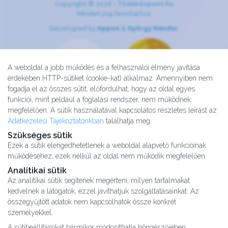
Copyright © 2026 •
Tüdőközpont.hu
Minden jog fenntartva.
Developed by
Appon
&
György Nándor
A weboldal a jobb működés és a felhasználói élmény javítása
érdekében HTTP-sütiket (cookie-kat) alkalmaz. Amennyiben nem
fogadja el az összes sütit, előfordulhat, hogy az oldal egyes
funkciói, mint például a foglalási rendszer, nem működnek
megfelelően. A sütik használatával kapcsolatos részletes leírást az
Adatkezelési Tájékoztatónkban
találhatja meg.
Szükséges sütik
Ezek a sütik elengedhetetlenek a weboldal alapvető funkcióinak
működéséhez, ezek nélkül az oldal nem működik megfelelően.
Analitikai sütik
Az analitikai sütik segítenek megérteni, milyen tartalmakat
kedvelnek a látogatók, ezzel javíthatjuk szolgáltatásainkat. Az
Kutatásaink
összegyűjtött adatok nem kapcsolhatók össze konkrét
Partnereink
személyekkel.
Impresszum
A sütibeállításokat bármikor módosíthatja böngészőjében.