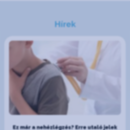
Hírek
Ez már a nehézlégzés? Erre utaló jelek