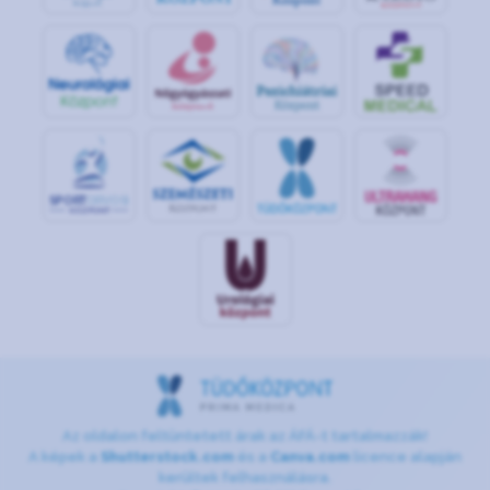
S
POR
T
O
R
V
OS
I
KÖ
ZPON
T
Az oldalon feltüntetett árak az ÁFÁ-t tartalmazzák!
A képek a
Shutterstock.com
és a
Canva.com
licence alapján
kerültek felhasználásra.