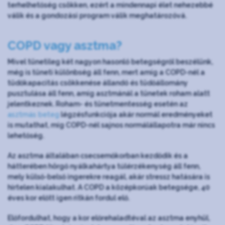
terhelhetőség csökken, ezért a mindennapi élet nehezebbé
válik és a gondozási program válik meghatározóvá.
COPD vagy asztma?
Mivel tünetileg két nagyon hasonló betegségről beszélünk,
még is tüneti különbség áll fenn, mert amíg a COPD-nél a
tüdőkapacitás csökkenése állandó és tüdőállomány
pusztulása áll fenn, amíg asztmánál a tünetek roham alatt
jelentkeznek. Roham- és tünetmentesség esetén az
asztmás beteg
légzésfunkciója akár normál eredményeket
is mutathat, míg COPD-nél sajnos normálállapotra már nincs
lehetőség.
Az asztma általában csecsemőkorban kezdődik és a
hátterében hörgő nyálkahártya túlérzékenység áll fenn,
mely külső-belső ingerekre reagál, akár stressz hatására is
hirtelen kialakulhat. A COPD a középkorúak betegsége, 40
éves kor előtt igen ritkán fordul elő.
Előfordulhat, hogy a kor előrehaladtéval az asztma enyhül,