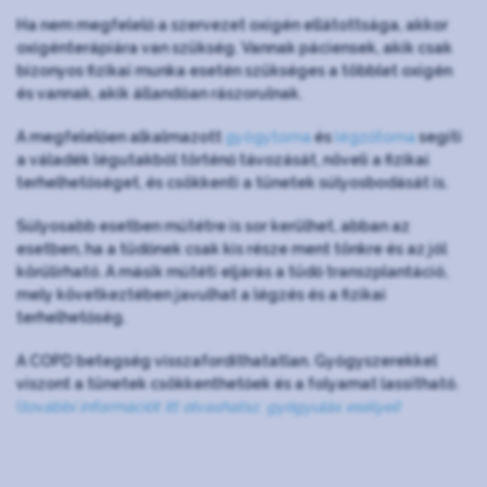
Ha nem megfelelő a szervezet oxigén ellátottsága, akkor
oxigénterápiára van szükség. Vannak páciensek, akik csak
bizonyos fizikai munka esetén szükséges a többlet oxigén
és vannak, akik állandóan rászorulnak.
A megfelelően alkalmazott
gyógytorna
és
légzőtorna
segíti
a váladék légutakból történő távozását, növeli a fizikai
terhelhetőséget, és csökkenti a tünetek súlyosbodását is.
Súlyosabb esetben műtétre is sor kerülhet, abban az
esetben, ha a tüdőnek csak kis része ment tönkre és az jól
körülírható. A másik műtéti eljárás a tüdő transzplantáció,
mely következtében javulhat a légzés és a fizikai
terhelhetőség.
A COPD betegség visszafordíthatatlan. Gyógyszerekkel
viszont a tünetek csökkenthetőek és a folyamat lassítható.
(
további információt itt olvashatsz. gyógyulás esélyei)