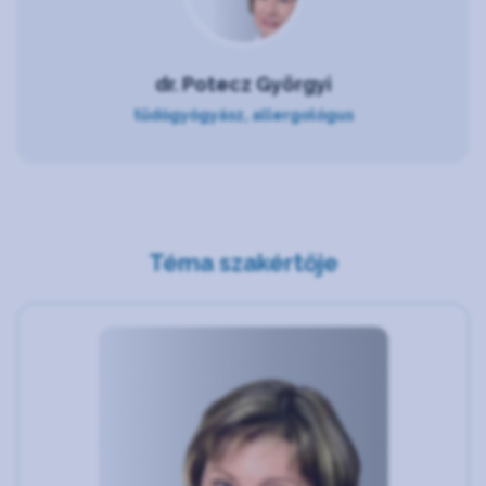
dr. Potecz Györgyi
tüdőgyógyász, allergológus
Téma szakértője