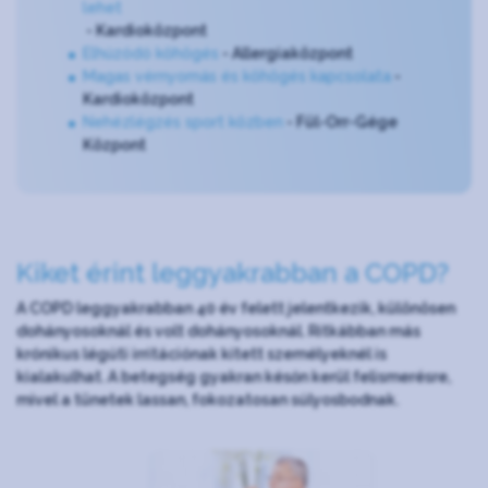
lehet
- Kardioközpont
Elhúzódó köhögés
- Allergiaközpont
Magas vérnyomás és köhögés kapcsolata
-
Kardioközpont
N
ehézlégzés sport közben
- Fül-Orr-Gége
Központ
Kiket érint leggyakrabban a COPD?
A COPD leggyakrabban 40 év felett jelentkezik, különösen
dohányosoknál és volt dohányosoknál. Ritkábban más
krónikus légúti irritációnak kitett személyeknél is
kialakulhat. A betegség gyakran későn kerül felismerésre,
mivel a tünetek lassan, fokozatosan súlyosbodnak.