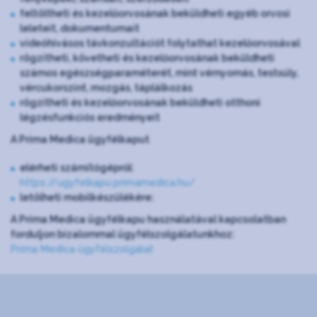
feltöltheti és kezelőorvosának beküldheti egyéb orvosi
leleteit, dokumentumait
videóhívásos távkonzultációt folytathat kezelőorvosával
rögzítheti, követheti és kezelőorvosának beküldheti
számos egészségparaméterét, mint vérnyomás, testsúly,
vércukorszint, mozgás, táplálkozás
rögzítheti és kezelőorvosának beküldheti otthoni
légzésfunkciós eredményeit
A Prima Medica ügyfélkaput
elérheti számítógépről:
https://ugyfelkapu.primamedica.hu/
letölheti mobilkészülékére:
A Prima Medica ügyfélkapu használatával kapcsolatban
forduljon bizalommal ügyfélszolgálatunkhoz:
Prima Medica ügyfélszolgálat