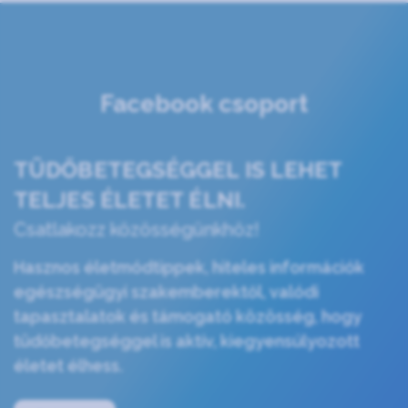
Facebook csoport
TÜDŐBETEGSÉGGEL IS LEHET
TELJES ÉLETET ÉLNI.
Csatlakozz közösségünkhöz!
Hasznos életmódtippek, hiteles információk
egészségügyi szakemberektől, valódi
tapasztalatok és támogató közösség, hogy
tüdőbetegséggel is aktív, kiegyensúlyozott
életet élhess.