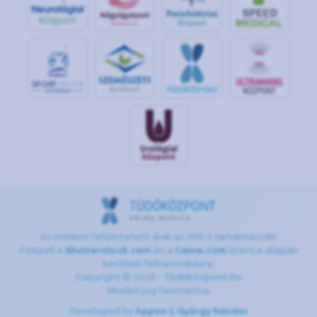
S
POR
T
O
R
V
OS
I
KÖ
ZPON
T
Az oldalon feltüntetett árak az ÁFÁ-t tartalmazzák!
A képek a
Shutterstock.com
és a
Canva.com
licence alapján
kerültek felhasználásra.
Copyright © 2026 •
Tüdőközpont.hu
Minden jog fenntartva.
Developed by
Appon
&
György Nándor