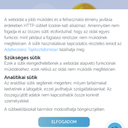
A weboldal a jobb működés és a felhasználói élmény javítása
érdekében HTTP-sütiket (cookie-kat) alkalmaz. Amennyiben nem
fogadja el az összes sütit, előfordulhat, hogy az oldal egyes
funkciói, mint például a foglalási rendszer, nem működnek
megfelelően. A sütik használatával kapcsolatos részletes leírást az
Adatkezelési Tájékoztatónkban
találhatja meg.
Szükséges sütik
Ezek a sütik elengedhetetlenek a weboldal alapvető funkcióinak
működéséhez, ezek nélkül az oldal nem működik megfelelően.
Analitikai sütik
Az analitikai sütik segítenek megérteni, milyen tartalmakat
kedvelnek a látogatók, ezzel javíthatjuk szolgáltatásainkat. Az
Kutatásaink
összegyűjtött adatok nem kapcsolhatók össze konkrét
Partnereink
személyekkel.
Impresszum
A sütibeállításokat bármikor módosíthatja böngészőjében.
Karrier
Adatvédelmi tájékoztató
ELFOGADOM
ÁSZF