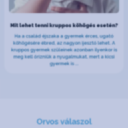
Mit lehet tenni kruppos köhögés esetén?
Ha a család éjszaka a gyermek érces, ugató
köhögésére ébred, az nagyon ijesztő lehet. A
kruppos gyermek szüleinek azonban ilyenkor is
meg kell őrizniük a nyugalmukat, mert a kicsi
gyermek is ...
Orvos válaszol