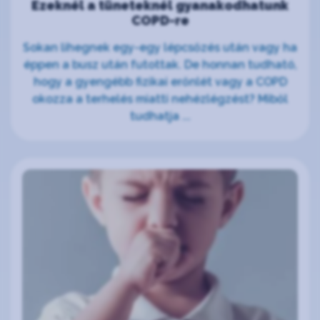
Ezeknél a tüneteknél gyanakodhatunk
COPD-re
Sokan lihegnek egy-egy lépcsőzés után vagy ha
éppen a busz után futottak. De honnan tudható,
hogy a gyengébb fizikai erőnlét vagy a COPD
okozza a terhelés miatti nehézlégzést? Miből
tudhatja ...