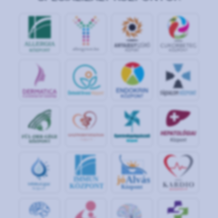
jó
Alvás
IMMUN
KÖZPONT
Központ