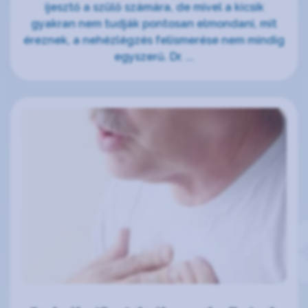
ijesztő a szülő számára, de mivel a kicsik
gyakran nem tudják pontosan elmondani, mit
éreznek, a nehézlégzés felismerése nem mindig
egyszerű. Dr. ...