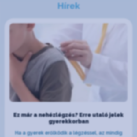
Hírek
Ez már a nehézlégzés? Erre utaló jelek
gyerekkorban
Ha a gyerek erőlködik a légzéssel, az mindig