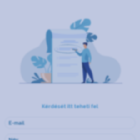
Kérdését itt teheti fel