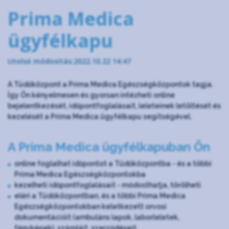
Prima Medica
ügyfélkapu
Utolsó módosítás:2022.10.22 14:47
A Tüdőközpont a Prima Medica Egészségközpontok tagja.
Így Ön kényelmesen és gyorsan intézheti online
bejelentkezését, időpontfoglalásait, leleteinek letöltését és
kezelését a Prima Medica ügyfélkapu segítségével.
A Prima Medica ügyfélkapuban Ön
online foglalhat időpontot a Tüdőközpontba - és a többi
Prima Medica Egészségközpontokba
kezelheti időpontfoglalásait - módosthatja, törölheti
eléri a Tüdőközpontban, és a többi Prima Medica
Egészségközpontokban keletkezett orvosi
dokumentációit (ambuláns lapok, laborleletek,
fényképek), számláit, szerződéseit