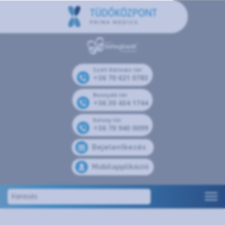
Széll Kálmán tér
+36 70 621 0783
Bosnyák tér
+36 30 434 1744
Kolosy tér
+36 70 940 0099
Bejelentkezés
Mobilapplikáció