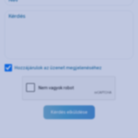
Hozzájárulok az üzenet megjelenéséhez
Kérdés elküldése