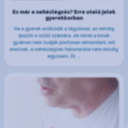
Ez már a nehézlégzés? Erre utaló jelek
gyerekkorban
Ha a gyerek erőlködik a légzéssel, az mindig
ijesztő a szülő számára, de mivel a kicsik
gyakran nem tudják pontosan elmondani, mit
éreznek, a nehézlégzés felismerése nem mindig
egyszerű. Dr. ...