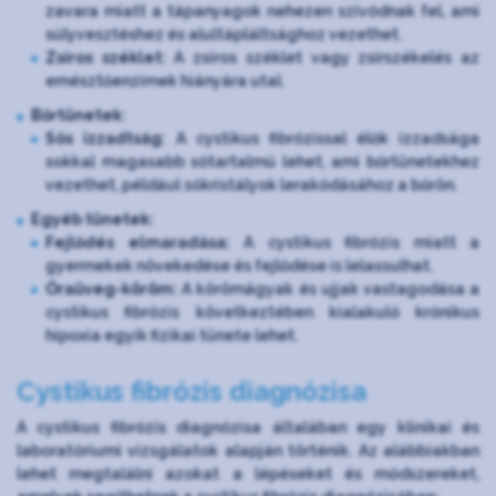
zavara miatt a tápanyagok nehezen szívódnak fel, ami
súlyvesztéshez és alultápláltsághoz vezethet.
Zsíros széklet:
A zsíros széklet vagy zsírszékelés az
emésztőenzimek hiányára utal.
Bőrtünetek
:
Sós izzadtság
: A cystikus fibrózissal élők izzadsága
sokkal magasabb sótartalmú lehet, ami bőrtünetekhez
vezethet, például sókristályok lerakódásához a bőrön.
Egyéb tünetek:
Fejlődés elmaradása:
A cystikus fibrózis miatt a
gyermekek növekedése és fejlődése is lelassulhat.
Óraüveg-köröm:
A körömágyak és ujjak vastagodása a
cystikus fibrózis következtében kialakuló krónikus
hipoxia egyik fizikai tünete lehet.
Cystikus fibrózis diagnózisa
A cystikus fibrózis diagnózisa általában egy klinikai és
laboratóriumi vizsgálatok alapján történik. Az alábbiakban
lehet megtalálni azokat a lépéseket és módszereket,