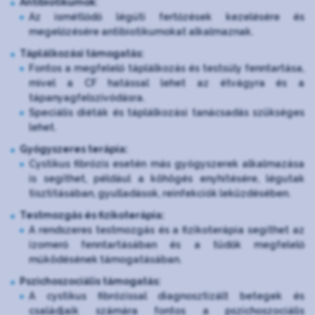
Antibiotikumok
:
Az ismétlődő légúti fertőzések kezelésére és
megelőzésére antibiotikumokat alkalmaznak.
Táplálkozási támogatás:
Fontos a megfelelő táplálkozás és testsúly fenntartása,
mivel a CF hatással lehet az étvágyra és a
tápanyagfelszívódásra.
Speciális diéták és táplálkozási tanácsadás szükséges
lehet.
Gyógyszeres terápia:
Cystikus fibrózis esetén más gyógyszerek alkalmazása
is segíthet, például a köhögés enyhítésére, légutak
tisztításában, gyulladások, reinfekciók leküzdésében.
Testmozgás és fizikoterápia:
A rendszeres testmozgás és a fizikoterápia segíthet az
izomerő fenntartásában és a tüdők megfelelő
működésének támogatásában.
Pszichoszociális támogatás:
A cystikus fibrózissal diagnosztizált betegek és
családjaik számára fontos a pszichoszociális