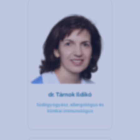
dr. Tárnok Ildikó
tüdőgyógyász, allergológus és
klinikai immunológus