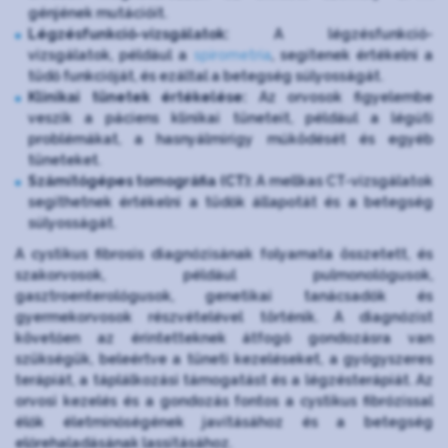
génjének mutációit.
Légzésfunkció-vizsgálatok:
A légzésfunkció-
vizsgálatok, például a
spirometria
, segítenek értékelni a
tüdő funkcióját, és ezáltal a betegség súlyosságát.
Klinikai tünetek értékelése:
Az orvosok figyelembe
veszik a páciens klinikai tüneteit, például a légúti
problémákat, a hasnyálmirigy működését és egyéb
tüneteket.
Számítógépes tomográfia (CT):
A mellkas CT-vizsgálatok
segíthetnek értékelni a tüdők állapotát és a betegség
súlyosságát.
A cystikus fibrosis diagnózisának folyamata összetett, és
szakorvosok, például pulmonológusok,
gasztroenterológusok, genetikai tanácsadók és
gyermekorvosok részvételével történik. A diagnózist
követően az érintetteknek átfogó gondozásra van
szükségük, beleértve a tüneti kezeléseket, a gyógyszeres
terápiát, a táplálkozási támogatást és a légzésterápiát. Az
orvosi kezelés és a gondozás fontos a cystikus fibrózissal
élők életminőségének javításához és a betegség
előrehaladásának lassításához.