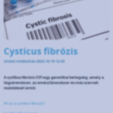
Cysticus fibrózis
Utolsó módosítás:2023.10.19 12:43
A cystikus fibrózis (CF) egy genetikai betegség, amely a
légzőrendszer, az emésztőrendszer és más szervek
működését érinti.
Mi az a cystikus fibrózis?