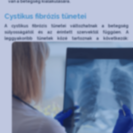
van a betegség kialakulására.
Cystikus fibrózis tünetei
A cystikus fibrózis tünetei változhatnak a betegség
súlyosságától és az érintett szervektől függően. A
leggyakoribb tünetek közé tartoznak a következők: