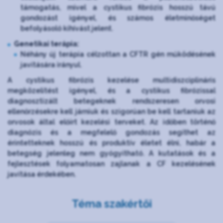
támogatás, mivel a cystikus fibrózis hosszú távú
gondozást igényel, és számos életminőséget
befolyásoló kihívást jelent.
Genetikai terápia:
Néhány új terápia célzottan a CFTR gén működésének
javítására irányul.
A cystikus fibrózis kezelése multidiszciplináris
megközelítést igényel, és a cystikus fibrózissal
diagnosztizált betegeknek rendszeresen orvosi
ellenőrzésekre kell járniuk és szigorúan be kell tartaniuk az
orvosok által előírt kezelési terveket. Az időben történő
diagnózis és a megfelelő gondozás segíthet az
érintetteknek hosszú és produktív életet élni, habár a
betegség jelenleg nem gyógyítható. A kutatások és a
fejlesztések folyamatosan zajlanak a CF kezelésének
javítása érdekében.
Téma szakértői