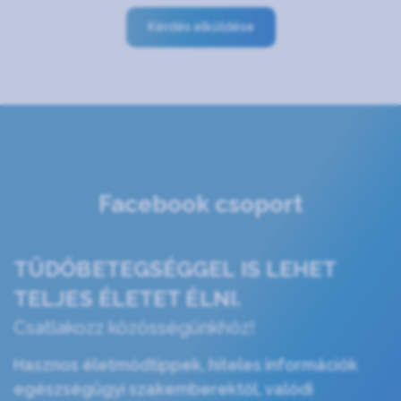
Kérdés elküldése
Facebook csoport
TÜDŐBETEGSÉGGEL IS LEHET
TELJES ÉLETET ÉLNI.
Csatlakozz közösségünkhöz!
Hasznos életmódtippek, hiteles információk
egészségügyi szakemberektől, valódi