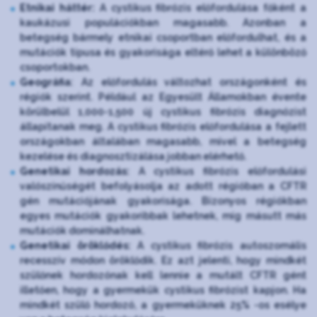
Etnikai háttér:
A cystikus fibrózis előfordulása főként a
kaukázusi populációkban magasabb. Azonban a
betegség bármely etnikai csoportban előfordulhat, és a
mutációk típusa és gyakorisága eltérő lehet a különböző
csoportokban.
Geográfia
: Az előfordulás változhat országonként és
régiók szerint. Például az Egyesült Államokban évente
körülbelül 1,000-1,500 új cystikus fibrózis diagnózist
állapítanak meg. A cystikus fibrózis előfordulása a fejlett
országokban általában magasabb, mivel a betegség
kezelése és diagnosztizálása jobban elérhető.
Genetikai hordozás:
A cystikus fibrózis előfordulási
valószínűségét befolyásolja az adott régióban a CFTR
gén mutációjának gyakorisága. Bizonyos régiókban
egyes mutációk gyakoribbak lehetnek, míg másutt más
mutációk dominálhatnak.
Genetikai öröklődés:
A cystikus fibrózis autoszomális
recesszív módon öröklődik. Ez azt jelenti, hogy mindkét
szülőnek hordozónak kell lennie a mutált CFTR gént
illetően, hogy a gyermekük cystikus fibrózist kapjon. Ha
mindkét szülő hordozó, a gyermeküknek 25% -os esélye