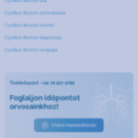
Cystikus fibrózis oka
Cystikus fibrózis előfordulása
Cystikus fibrózis tünetei
Cystikus fibrózis diagnózisa
Cystikus fibrózis terápiája
+36 70 621 0783
Tüdőközpont
Foglaljon időpontot
orvosainkhoz!
Online bejelentkezés