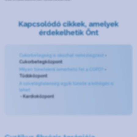
Kapcsolódó cikkek, amelyek
érdekelhetik Önt
Cukorbetegség is okozhat nehézlégzést
-
Cukorbetegközpont
Milyen tünetekről ismerhető fel a COPD?
-
Tüdőközpont
A szívelégtelenség egyik tünete a köhögés is
lehet
- Kardioközpont