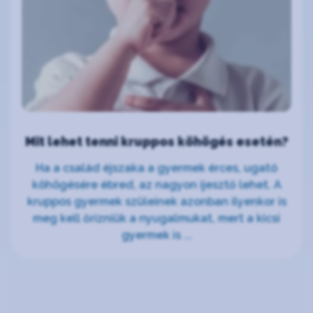
Mit lehet tenni kruppos köhögés esetén?
Ha a család éjszaka a gyermek érces, ugató
köhögésére ébred, az nagyon ijesztő lehet. A
kruppos gyermek szüleinek azonban ilyenkor is
meg kell őrizniük a nyugalmukat, mert a kicsi
gyermek is ...