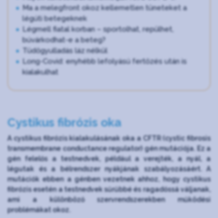
Ma a melegfront okoz kellemetlen tüneteket a
légúti betegeknek
Légmell fiatal korban – sportolhat, repülhet,
búvárkodhat-e a beteg?
Tüdőgyulladás láz nélkül
Long-Covid: enyhébb lefolyású fertőzés után is
kialakulhat
Cystikus fibrózis oka
A cystikus fibrózis kialakulásának oka a CFTR (cystic fibrosis
transmembrane conductance regulator) gén mutációja. Ez a
gén felelős a testnedvek, például a verejték, a nyál, a
légutak és a bélrendszer nyákjának szabályozásáért. A
mutációk ebben a génben vezetnek ahhoz, hogy cystikus
fibrózis esetén a testnedvek sűrűbbé és ragadóssá váljanak,
ami a különböző szervrendszerekben működési
problémákat okoz.