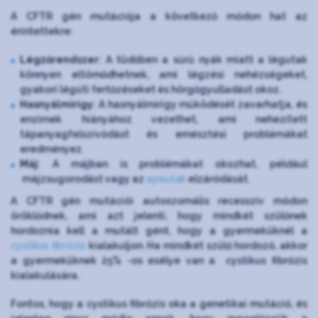
A CFTR gén mutációja a következő módon hat az
érintettekre:
Légzőrendszer
: A tüdőben a sűrű nyák miatt a légutak
könnyen eltömődhetnek, ami légzési nehézségeket,
gyakori légúti fertőzéseket és hörgőgyulladást okoz.
Hasnyálmirigy
: A hasnyálmirigy működését zavarhatja, és
enzimek hiányához vezethet, ami nehezített
tápanyagfelszívódást és emésztési problémákat
eredményez.
Máj
: A májban is problémákat okozhat, például
májzsugorodást vagy az
epeutak
elzáródását.
A CFTR gén mutációi autoszomális recesszív módon
öröklődnek, ami azt jelenti, hogy mindkét szülőnek
hordoznia kell a mutált gént, hogy a gyermeküknél a
cystikus fibrózis
kialakuljon. Ha mindkét szülő hordozó, akkor
a gyermeküknek 25% -os esélye van a cystikus fibrózis
kialakulására.
Fontos, hogy a cystikus fibrózis oka a genetikai mutáció, és