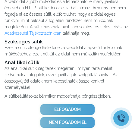
A weboldal a jobb működés és a felhasználói élmény javítása
érdekében HTTP-sütiket (cookie-kat) alkalmaz. Amennyiben nem
jó
Alvás
IMMUN
fogadja el az összes sütit, előfordulhat, hogy az oldal egyes
KÖZPONT
Központ
funkciói, mint például a foglalási rendszer, nem működnek
megfelelően. A sütik használatával kapcsolatos részletes leírást az
Adatkezelési Tájékoztatónkban
találhatja meg.
Szükséges sütik
Ezek a sütik elengedhetetlenek a weboldal alapvető funkcióinak
működéséhez, ezek nélkül az oldal nem működik megfelelően.
Analitikai sütik
Az analitikai sütik segítenek megérteni, milyen tartalmakat
S
POR
T
O
R
V
OS
I
KÖ
ZPON
T
kedvelnek a látogatók, ezzel javíthatjuk szolgáltatásainkat. Az
összegyűjtött adatok nem kapcsolhatók össze konkrét
személyekkel.
A sütibeállításokat bármikor módosíthatja böngészőjében.
ELFOGADOM
NEM FOGADOM EL