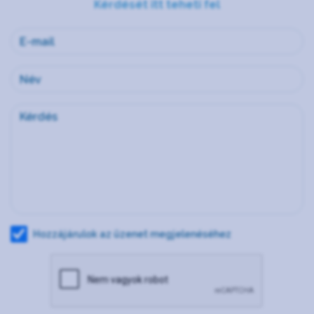
Kérdését itt teheti fel
Hozzájárulok az üzenet megjelenéséhez