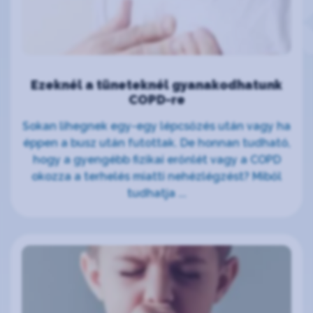
Ezeknél a tüneteknél gyanakodhatunk
COPD-re
Sokan lihegnek egy-egy lépcsőzés után vagy ha
éppen a busz után futottak. De honnan tudható,
hogy a gyengébb fizikai erőnlét vagy a COPD
okozza a terhelés miatti nehézlégzést? Miből
tudhatja ...