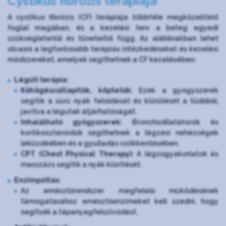
Cystikus fibrózis terápiája
A cystikus fibrózis (CF) terápiája többféle megközelítést
foglal magában, és a kezelési terv a beteg egyedi
szükségleteitől és tüneteitől függ. Az alábbiakban lehet
olvasni a legfontosabb terápiás intézkedéseket és kezelési
módszereket, amelyek segíthetnek a CF kezelésében:
Légúti terápia:
Köhögéscsillapítók, köptetők:
Ezek a gyógyszerek
segítik a sűrű nyák feloldását és kiürülését a tüdőből,
javítva a légutak átjárhatóságát.
Inhalálható gyógyszerek:
Bronchodilatátorok és
kortikoszteroidok segíthetnek a légzési nehézségek
leküzdéében és a gyulladás csökkentésében.
CPT (Chest Physical Therapy):
A légzőgyakorlatok és
masszázs segítik a nyák kiürítését.
Enzimpótlás
:
Az emésztőrendszer megfelelő működésének
támogatásához emésztőenzimeket kell szedni, hogy
segítsék a tápanyagfelszívódást.