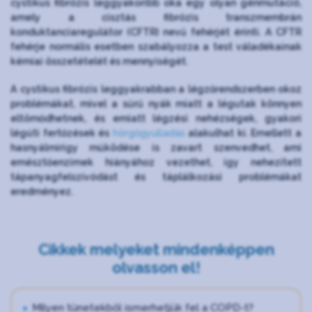
cystikus fibrózis leggyakoribb oka egy olyan génmutáció,
amely a cisztás fibrózis transzmembrán
konduktanciaregulátor (CFTR) nevű fehérjét érinti. A CFTR
fehérje normális esetben szabályozza a test váladékainak
kémiai összetételét és mennyiségét.
A cystikus fibrózis leggyakrabban a légzőrendszerben okoz
problémákat, mivel a sűrű nyák miatt a légutak könnyen
eltömődhetnek, és emiatt légzési nehézségek, gyakori
légúti fertőzések és
hörgőgyulladás
alakulhat ki. Emellett a
hasnyálmirigy működése is zavart szenvedhet, ami
emésztőenzimek hiányához vezethet, így nehezített
tápanyagfelszívódást és táplálkozási problémákat
eredményez.
Cikkek melyeket mindenképpen
olvasson el!
Milyen tünetekből ismerhetjük fel a COPD-t?