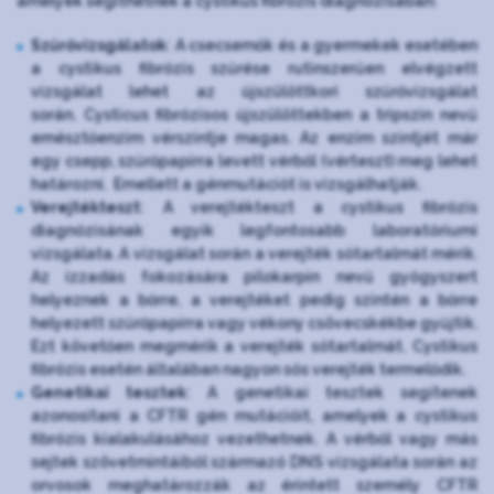
amelyek segíthetnek a cystikus fibrózis diagnózisában:
Szűrővizsgálatok
: A csecsemők és a gyermekek esetében
a cystikus fibrózis szűrése rutinszerűen elvégzett
vizsgálat lehet az újszülöttkori szűrővizsgálat
során. Cysticus fibrózisos újszülöttekben a tripszin nevű
emésztőenzim vérszintje magas. Az enzim szintjét már
egy csepp, szűrőpapírra levett vérből (vérteszt) meg lehet
határozni. Emellett a génmutációt is vizsgálhatják.
Verejtékteszt
: A verejtékteszt a cystikus fibrózis
diagnózisának egyik legfontosabb laboratóriumi
vizsgálata. A vizsgálat során a verejték sótartalmát mérik.
Az izzadás fokozására pilokarpin nevű gyógyszert
helyeznek a bőrre, a verejtéket pedig szintén a bőrre
helyezett szűrőpapírra vagy vékony csövecskékbe gyűjtik.
Ezt követően megmérik a verejték sótartalmát. Cystikus
fibrózis esetén általában nagyon sós verejték termelődik.
Genetikai tesztek
: A genetikai tesztek segítenek
azonosítani a CFTR gén mutációit, amelyek a cystikus
fibrózis kialakulásához vezethetnek. A vérből vagy más
sejtek szövetmintáiból származó DNS vizsgálata során az
orvosok meghatározzák az érintett személy CFTR