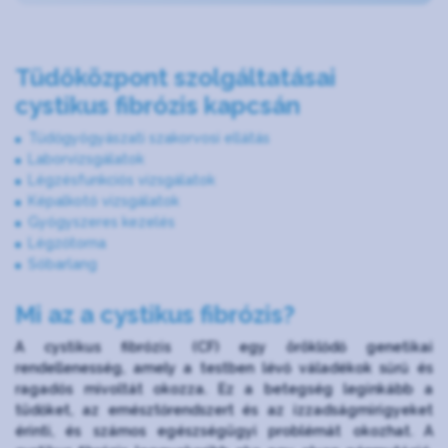
Tüdőközpont szolgáltatásai
cystikus fibrózis kapcsán
Tüdőgyógyászati szakorvosi ellátás
Laborvizsgálatok
Légzésfunkciós vizsgálatok
Képalkotó vizsgálatok
Gyógyszeres kezelés
Légzőtorna
Sóbarlang
Mi az a cystikus fibrózis?
A cystikus fibrózis (CF) egy öröklődő genetikai
rendellenesség, amely a testben lévő váladékok sűrű és
ragadós mivoltát okozza. Ez a betegség leginkább a
tüdőket, az emésztőrendszert és az izzadságmirigyeket
érinti, és számos egészségügyi problémát okozhat. A