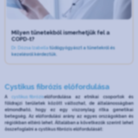
Milyen tünetekből ismerhetjük fel a
COPD-t?
Dr. Dózsa Izabella
tüdőgyógyászt a tünetekről és
kezelésről kérdeztük.
Cystikus fibrózis előfordulása
A
cystikus fibrózis
előfordulása az etnikai csoportok és
földrajzi területek között változhat, de általánosságban
elmondható, hogy ez egy viszonylag ritka genetikai
betegség. Az előfordulási arány az egyes országokban és
régiókban eltérő lehet. Általában a következők szerint lehet
összefoglalni a cystikus fibrózis előfordulását: