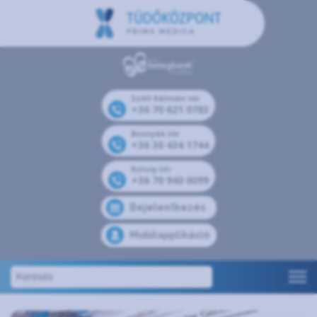
Széll Kálmán tér
+36 70 621 0783
Bosnyák tér
+36 30 434 1744
Kolosy tér
+36 70 940 0099
Bejelentkezés
Mobilapplikáció