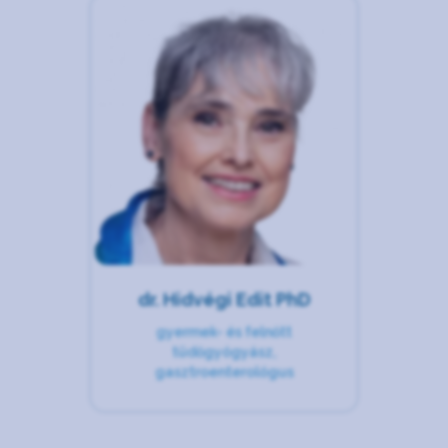
dr. Hidvégi Edit PhD
gyermek- és felnőtt
tüdőgyógyász,
gasztroenterológus