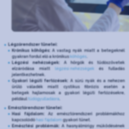
Légzőrendszer tünetei:
Krónikus köhögés:
A vastag nyák miatt a betegeknél
gyakran fordul elő a krónikus
köhögés
.
Légzési nehézségek:
A hörgők és tüdőszövetek
elzáródása miatt
légzési nehézségek
és fulladás
jelentkezhetnek.
Gyakori légúti fertőzések:
A sűrű nyák és a nehezen
ürülő váladék miatt cystikus fibrózis esetén a
betegek hajlamosak a gyakori légúti fertőzésekre,
például
tüdőgyulladásra
.
Emésztőrendszer tünetei:
Hasi fájdalom:
Az emésztőrendszeri problémákhoz
kapcsolódó
hasi fájdalom
gyakori tünet.
Emésztési problémák:
A hasnyálmirigy működésének