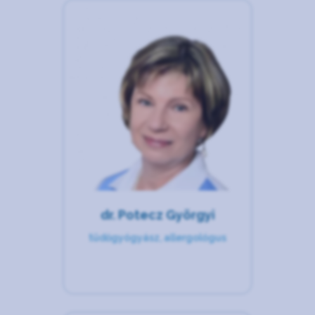
dr. Potecz Györgyi
tüdőgyógyász, allergológus