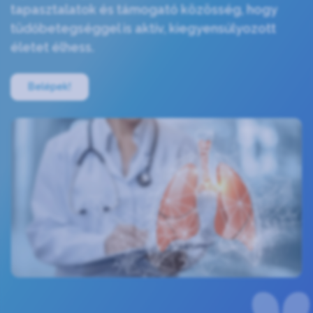
tapasztalatok és támogató közösség, hogy
tüdőbetegséggel is aktív, kiegyensúlyozott
életet élhess.
Belépek!