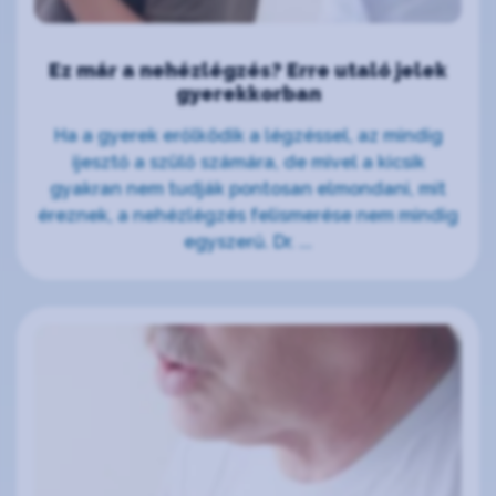
Ez már a nehézlégzés? Erre utaló jelek
gyerekkorban
Ha a gyerek erőlködik a légzéssel, az mindig
ijesztő a szülő számára, de mivel a kicsik
gyakran nem tudják pontosan elmondani, mit
éreznek, a nehézlégzés felismerése nem mindig
egyszerű. Dr. ...