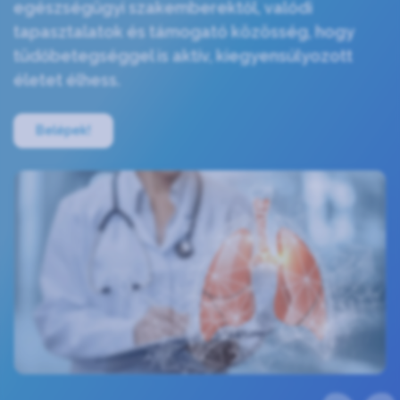
egészségügyi szakemberektől, valódi
tapasztalatok és támogató közösség, hogy
tüdőbetegséggel is aktív, kiegyensúlyozott
életet élhess.
Belépek!