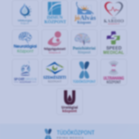
jó
Alvás
IMMUN
KÖZPONT
Központ
S
POR
T
O
R
V
OS
I
KÖ
ZPON
T