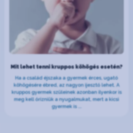
Mit lehet tenni kruppos köhögés esetén?
Ha a család éjszaka a gyermek érces, ugató
köhögésére ébred, az nagyon ijesztő lehet. A
kruppos gyermek szüleinek azonban ilyenkor is
meg kell őrizniük a nyugalmukat, mert a kicsi
gyermek is ...