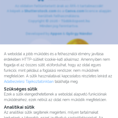
Az oldalon feltüntetett árak az ÁFÁ-t tartalmazzák!
A képek a
Shutterstock.com
és a
Canva.com
licence alapján
kerültek felhasználásra.
Copyright © 2026 •
Tüdőközpont.hu
Minden jog fenntartva.
Developed by
Appon
&
György Nándor
A weboldal a jobb működés és a felhasználói élmény javítása
érdekében HTTP-sütiket (cookie-kat) alkalmaz. Amennyiben nem
fogadja el az összes sütit, előfordulhat, hogy az oldal egyes
funkciói, mint például a foglalási rendszer, nem működnek
megfelelően. A sütik használatával kapcsolatos részletes leírást az
Adatkezelési Tájékoztatónkban
találhatja meg.
Szükséges sütik
Ezek a sütik elengedhetetlenek a weboldal alapvető funkcióinak
működéséhez, ezek nélkül az oldal nem működik megfelelően.
Analitikai sütik
Az analitikai sütik segítenek megérteni, milyen tartalmakat
kedvelnek a látogatók, ezzel javíthatjuk szolgáltatásainkat. Az