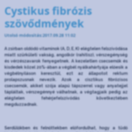
Cystikus fibrózis
szövődmények
Utolsó módosítás:2017.09.28 11:02
A zsírban oldódó vitaminok (A, D, E, K) elégtelen felszívódása
miatt szürkületi vakság, angolkór (rahitisz), vérszegénység
és vérzészavarok fenyegetnek. A kezeletlen csecsemők és
kisdedek közel 20%-ában a végbél nyálkahártyája előesik a
végbélnyíláson keresztül, ezt az állapotot rektum
prolapszusnak nevezik. Azok a cisztikus fibrózisos
csecsemők, akiket szója alapú tápszerrel vagy anyatejjel
tápláltak, vérszegénnyé válhatnak, a végtagjaik pedig az
elégtelen fehérjefelszívódás következtében
megduzzadnak.
Serdülőkben és felnőttekben előfordulhat, hogy a tüdő