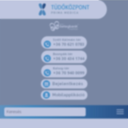
Széll Kálmán tér
+36 70 621 0783
Bosnyák tér
+36 30 434 1744
Kolosy tér
+36 70 940 0099
Bejelentkezés
Mobilapplikáció