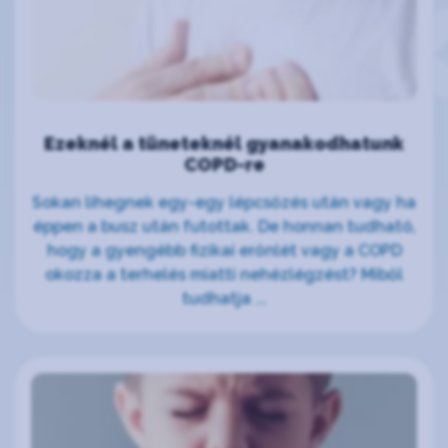
Ezeknél a tüneteknél gyanakodhatunk
COPD-re
Sokan lihegnek egy-egy lépcsőzés után vagy ha
éppen a busz után futottak. De honnan tudható,
hogy a gyengébb fizikai erőnlét vagy a COPD
okozza a terhelés miatti nehézlégzést? Miből
tudhatja ...