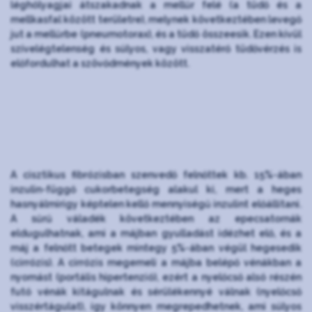
léghólyagjai átszakadnak a mellűr felé (a tüdő és a
mellkasfal között területre), melynek következtében levegő
jut a mellűrbe (pneumotorax), és a tüdő összeesik. Ezen kívül
szívelégtelenség és súlyos, vagy visszatérő tüdővérzés is
előfordulhat a szövődmények között.
A cisztikus fibrózisban szenvedő felnőttek kb. 15%-ában
inzulin-függő cukorbetegség alakul ki, mert a heges
hasnyálmirigy képtelen kellő mennyiségű inzulint előállítani.
A sűrű váladék következtében az epecsatornák
eldugulhatnak, ami a májban gyulladást idézhet elő, és a
máj a felnőtt betegek mintegy 5%-ában végül hegesedik
(cirrózis). A cirrózis megemeli a májba belépő vénákban a
nyomást (portális hipertenzió), ezért a nyelőcső alsó részén
futó vénák kitágulnak és sérülékennyé válnak (nyelőcső
visszértágulat), így könnyen megrepedhetnek, ami súlyos