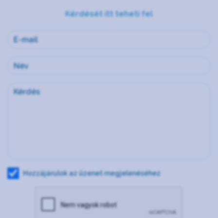
Kérdését itt teheti fel
Hozzájárulok az üzenet megjelenéséhez