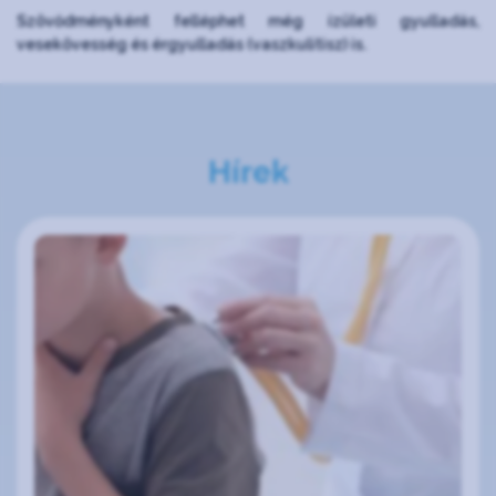
Szövődményként felléphet még ízületi gyulladás,
vesekövesség és érgyulladás (vaszkulitisz) is.
Hírek