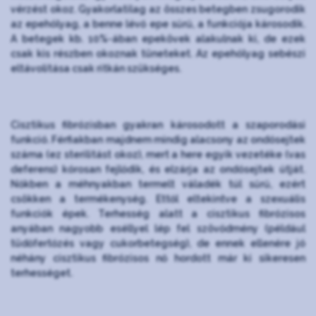
vérzést okoz. Gyakorlatilag az összes betegben zsugorodik
az epehólyag, a benne lévő epe sűrű, a funkciója károsodik.
A betegek kb. 10%-ában epekövek alakulnak ki, de ezek
csak kis részben okoznak tüneteket. Az epehólyag sebészi
eltávolítása csak ritkán szükséges.
Cisztikus fibrózisban gyakran károsodott a szaporodási
funkció. Férfiakban majdnem mindig alacsony az ondósejtek
száma (ez sterilitást okoz), mert a here egyik vezetéke (vas
deferens) kórosan fejlődik, és elzárja az ondósejtek útját.
Nőkben a méhnyakban termelt váladék túl sűrű, ezért
csökken a termékenység. Ettől eltekintve a szexuális
funkciók épek. Terhesség alatt a cisztikus fibrózisos
anyában nagyobb eséllyel lép fel szövődmény (például
tüdőfertőzés vagy cukorbetegség), de ennek ellenére jó
néhány cisztikus fibrózisos nő hordott már ki sikeresen
terhességet.