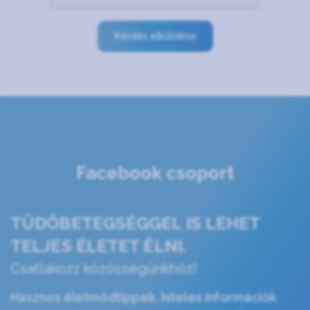
Kérdés elküldése
Facebook csoport
TÜDŐBETEGSÉGGEL IS LEHET
TELJES ÉLETET ÉLNI.
Csatlakozz közösségünkhöz!
Hasznos életmódtippek, hiteles információk