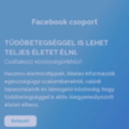
Facebook csoport
TÜDŐBETEGSÉGGEL IS LEHET
TELJES ÉLETET ÉLNI.
Csatlakozz közösségünkhöz!
Hasznos életmódtippek, hiteles információk
egészségügyi szakemberektől, valódi
tapasztalatok és támogató közösség, hogy
tüdőbetegséggel is aktív, kiegyensúlyozott
életet élhess.
Belépek!