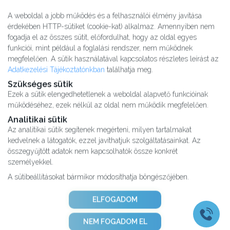
A weboldal a jobb működés és a felhasználói élmény javítása
érdekében HTTP-sütiket (cookie-kat) alkalmaz. Amennyiben nem
fogadja el az összes sütit, előfordulhat, hogy az oldal egyes
funkciói, mint például a foglalási rendszer, nem működnek
megfelelően. A sütik használatával kapcsolatos részletes leírást az
Adatkezelési Tájékoztatónkban
találhatja meg.
Szükséges sütik
Ezek a sütik elengedhetetlenek a weboldal alapvető funkcióinak
működéséhez, ezek nélkül az oldal nem működik megfelelően.
Analitikai sütik
Az analitikai sütik segítenek megérteni, milyen tartalmakat
kedvelnek a látogatók, ezzel javíthatjuk szolgáltatásainkat. Az
Kutatásaink
összegyűjtött adatok nem kapcsolhatók össze konkrét
Partnereink
személyekkel.
Impresszum
A sütibeállításokat bármikor módosíthatja böngészőjében.
Karrier
Adatvédelmi tájékoztató
ELFOGADOM
ÁSZF
Adatkezelési tájékoztató
NEM FOGADOM EL