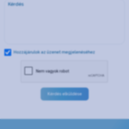
Hozzájárulok az üzenet megjelenéséhez
Kérdés elküldése