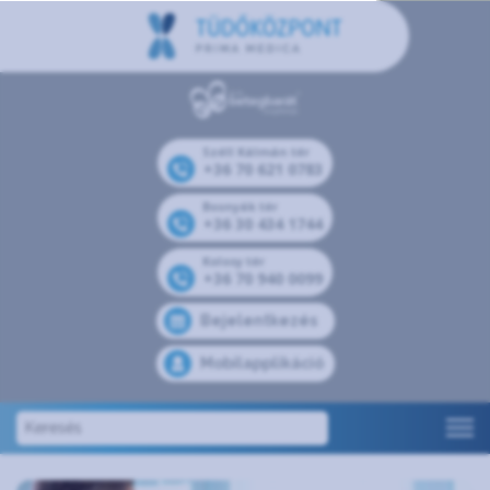
Széll Kálmán tér
+36 70 621 0783
Bosnyák tér
+36 30 434 1744
Kolosy tér
+36 70 940 0099
Bejelentkezés
Mobilapplikáció