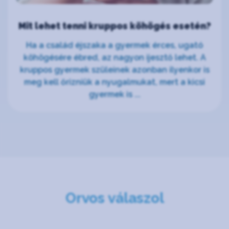
Mit lehet tenni kruppos köhögés esetén?
Ha a család éjszaka a gyermek érces, ugató
köhögésére ébred, az nagyon ijesztő lehet. A
kruppos gyermek szüleinek azonban ilyenkor is
meg kell őrizniük a nyugalmukat, mert a kicsi
gyermek is ...
Orvos válaszol