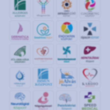
jó
Alvás
IMMUN
KÖZPONT
Központ