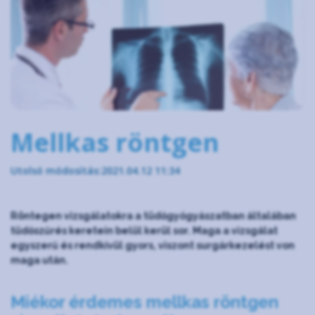
Mellkas röntgen
Utolsó módosítás:2021.04.12 11:34
Röntegen vizsgálatokra a tüdőgyógyászatban általában
tüdőszűrés keretein belül kerül sor. Maga a vizsgálat
egyszerű és rendkívül gyors, viszont surgárkezelést von
maga után.
Miékor érdemes mellkas röntgen