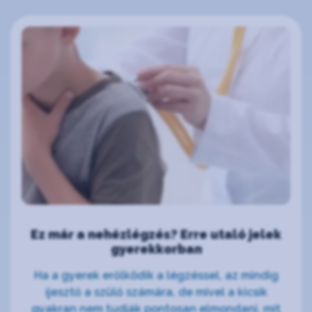
Ez már a nehézlégzés? Erre utaló jelek
gyerekkorban
Ha a gyerek erőlködik a légzéssel, az mindig
ijesztő a szülő számára, de mivel a kicsik
gyakran nem tudják pontosan elmondani, mit