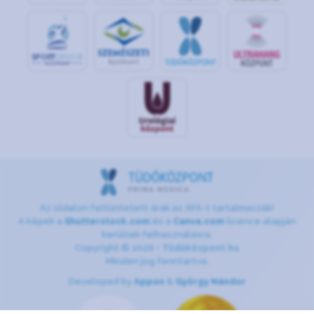
S
POR
T
O
R
V
OS
I
KÖ
ZPON
T
Az oldalon feltüntetett árak az ÁFÁ-t tartalmazzák!
A képek a
Shutterstock.com
és a
Canva.com
licence alapján
kerültek felhasználásra.
Copyright © 2026 •
Tüdőközpont.hu
Minden jog fenntartva.
Developed by
Appon
&
György Nándor