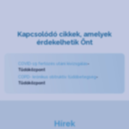
Kapcsolódó cikkek, amelyek
érdekelhetik Önt
COVID-19 fertőzés utáni kivizsgálás
-
Tüdőközpont
COPD- krónikus obtruktív tüdőbetegség
-
Tüdőközpont
Hírek