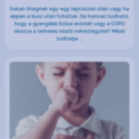
Sokan lihegnek egy-egy lépcsőzés után vagy ha
éppen a busz után futottak. De honnan tudható,
hogy a gyengébb fizikai erőnlét vagy a COPD
okozza a terhelés miatti nehézlégzést? Miből
tudhatja ...