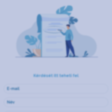
Kérdését itt teheti fel