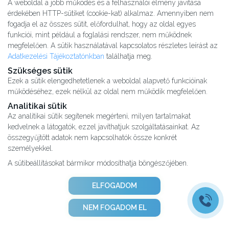
A weboldal a jobb működés és a felhasználói élmény javítása
érdekében HTTP-sütiket (cookie-kat) alkalmaz. Amennyiben nem
fogadja el az összes sütit, előfordulhat, hogy az oldal egyes
funkciói, mint például a foglalási rendszer, nem működnek
megfelelően. A sütik használatával kapcsolatos részletes leírást az
Adatkezelési Tájékoztatónkban
találhatja meg.
Szükséges sütik
Ezek a sütik elengedhetetlenek a weboldal alapvető funkcióinak
működéséhez, ezek nélkül az oldal nem működik megfelelően.
Analitikai sütik
Az analitikai sütik segítenek megérteni, milyen tartalmakat
kedvelnek a látogatók, ezzel javíthatjuk szolgáltatásainkat. Az
Kutatásaink
összegyűjtött adatok nem kapcsolhatók össze konkrét
Partnereink
személyekkel.
Impresszum
A sütibeállításokat bármikor módosíthatja böngészőjében.
Karrier
Adatvédelmi tájékoztató
ELFOGADOM
ÁSZF
NEM FOGADOM EL
Adatkezelési tájékoztató