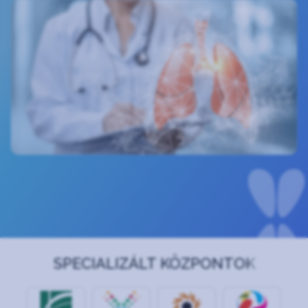
SPECIALIZÁLT KÖZPONTOK