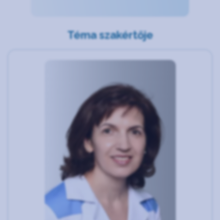
Téma szakértője