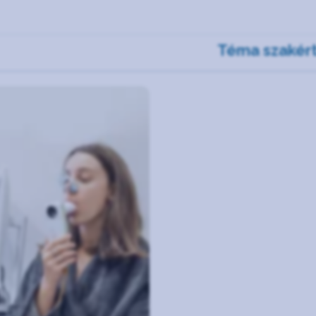
Téma szakért