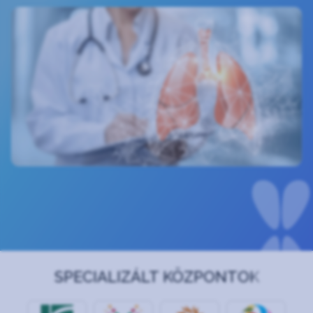
SPECIALIZÁLT KÖZPONTOK