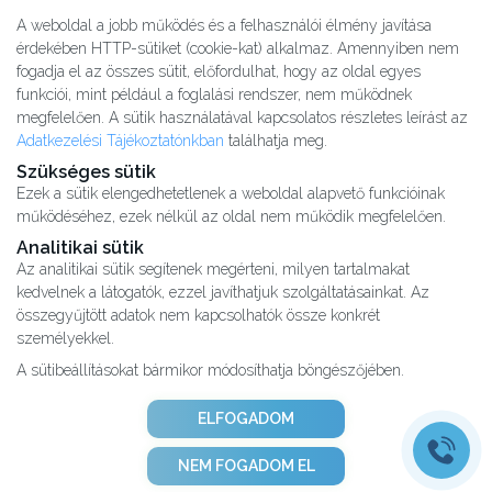
A weboldal a jobb működés és a felhasználói élmény javítása
érdekében HTTP-sütiket (cookie-kat) alkalmaz. Amennyiben nem
fogadja el az összes sütit, előfordulhat, hogy az oldal egyes
funkciói, mint például a foglalási rendszer, nem működnek
megfelelően. A sütik használatával kapcsolatos részletes leírást az
Adatkezelési Tájékoztatónkban
találhatja meg.
Szükséges sütik
Ezek a sütik elengedhetetlenek a weboldal alapvető funkcióinak
működéséhez, ezek nélkül az oldal nem működik megfelelően.
Analitikai sütik
Az analitikai sütik segítenek megérteni, milyen tartalmakat
kedvelnek a látogatók, ezzel javíthatjuk szolgáltatásainkat. Az
Kutatásaink
összegyűjtött adatok nem kapcsolhatók össze konkrét
Partnereink
személyekkel.
Impresszum
A sütibeállításokat bármikor módosíthatja böngészőjében.
Karrier
Adatvédelmi tájékoztató
ELFOGADOM
ÁSZF
Adatkezelési tájékoztató
NEM FOGADOM EL