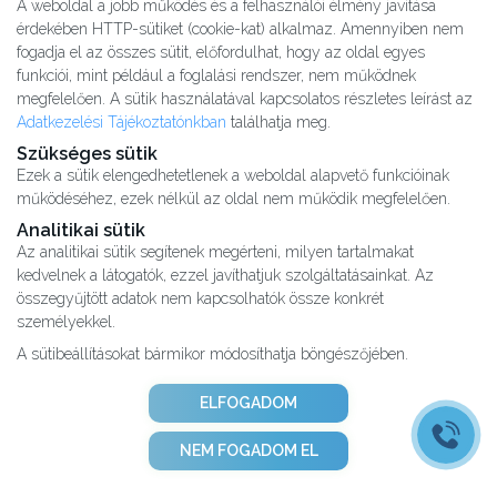
A weboldal a jobb működés és a felhasználói élmény javítása
érdekében HTTP-sütiket (cookie-kat) alkalmaz. Amennyiben nem
fogadja el az összes sütit, előfordulhat, hogy az oldal egyes
funkciói, mint például a foglalási rendszer, nem működnek
Dr: Tárnok Ildikó doktornő nagyon alapos, figyelmes
megfelelően. A sütik használatával kapcsolatos részletes leírást az
szakorvos.
Adatkezelési Tájékoztatónkban
találhatja meg.
Szükséges sütik
Ezek a sütik elengedhetetlenek a weboldal alapvető funkcióinak
működéséhez, ezek nélkül az oldal nem működik megfelelően.
-
Analitikai sütik
Az analitikai sütik segítenek megérteni, milyen tartalmakat
kedvelnek a látogatók, ezzel javíthatjuk szolgáltatásainkat. Az
M. Bernadett
( 5.00 )
összegyűjtött adatok nem kapcsolhatók össze konkrét
2025.03.20 10:59
személyekkel.
A sütibeállításokat bármikor módosíthatja böngészőjében.
ELFOGADOM
A részletes tájékoztatással amit a Doktornőtől
NEM FOGADOM EL
kaptam. Az alapossága megnyugtató volt.