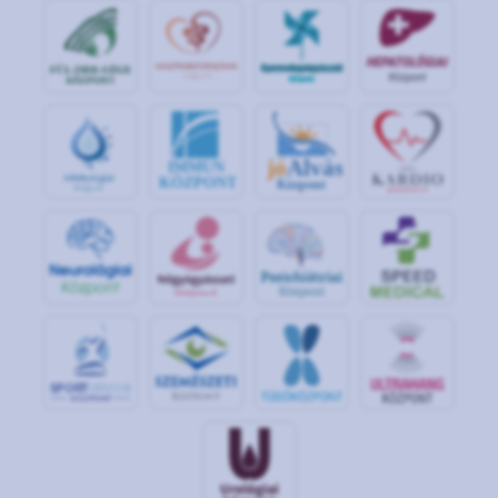
jó
Alvás
IMMUN
KÖZPONT
Központ
S
POR
T
O
R
V
OS
I
KÖ
ZPON
T