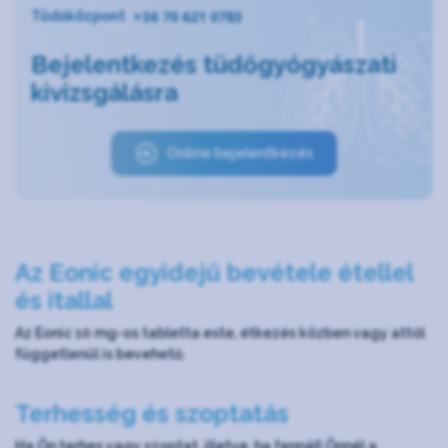
+36 70 621 0783
Tüdőközpont
Bejelentkezés tüdőgyógyászati
kivizsgálásra
Online bejelentkezés
Az Eonic egyidejű bevétele étellel
és itallal
Az Eonic 10 mg-os tabletta este, étkezés közben vagy attól
függetlenül is bevehető.
Terhesség és szoptatás
Ha Ön terhes vagy szoptat, illetve, ha fennáll Önnél a