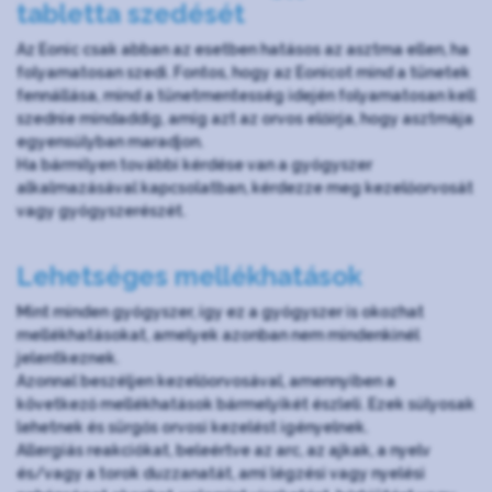
tabletta szedését
Az Eonic csak abban az esetben hatásos az asztma ellen, ha
folyamatosan szedi. Fontos, hogy az Eonicot mind a tünetek
fennállása, mind a tünetmentesség idején folyamatosan kell
szednie mindaddig, amíg azt az orvos előírja, hogy asztmája
egyensúlyban maradjon.
Ha bármilyen további kérdése van a gyógyszer
alkalmazásával kapcsolatban, kérdezze meg kezelőorvosát
vagy gyógyszerészét.
Lehetséges mellékhatások
Mint minden gyógyszer, így ez a gyógyszer is okozhat
mellékhatásokat, amelyek azonban nem mindenkinél
jelentkeznek.
Azonnal beszéljen kezelőorvosával, amennyiben a
következő mellékhatások bármelyikét észleli. Ezek súlyosak
lehetnek és sürgős orvosi kezelést igényelnek.
Allergiás reakciókat, beleértve az arc, az ajkak, a nyelv
és/vagy a torok duzzanatát, ami légzési vagy nyelési