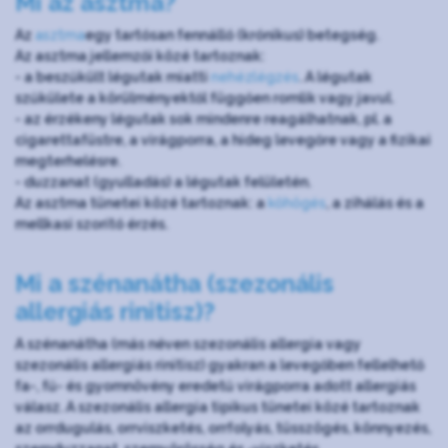
Mi az asztma?
Az
asztma
egy tartósan fennálló (krónikus) betegség.
Az asztma jellemzői közé tartoznak:
- a beszűkült légutak miatti
nehézlégzés
. A légutak
szűkülete a körülményektől függően romlik vagy javul.
- az érzékeny légutak sok mindenre reagálhatnak, pl. a
cigarettafüstre, a virágporra, a hideg levegőre vagy a fizikai
megterhelésre.
- duzzanat (gyulladás) a légutak felületén.
Az asztma tünetei közé tartoznak: a
köhögés
, a zihálás és a
mellkasi szorító érzés.
Mi a szénanátha (szezonális
allergiás rinitisz)?
A szénanátha (más néven szezonális allergia vagy
szezonális allergiás rinitisz) gyakran a levegőben fellelhető
fa-, fű- és gyomnövény eredetű virágporra adott allergiás
válasz. A szezonális allergia tipikus tünetei közé tartoznak
az orrdugulás, orrviszketés, orrfolyás, tüsszögés, könnyezés,