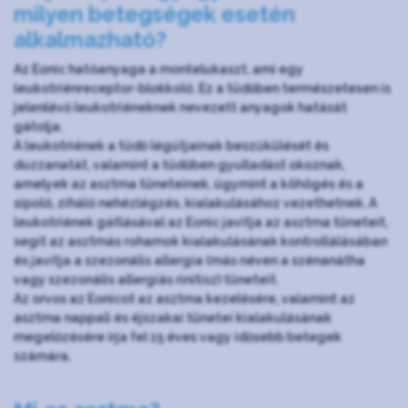
milyen betegségek esetén
alkalmazható?
Az Eonic hatóanyaga a montelukaszt, ami egy
leukotriénreceptor-blokkoló. Ez a tüdőben természetesen is
jelenlévő leukotriéneknek nevezett anyagok hatását
gátolja.
A leukotriének a tüdő légútjainak beszűkülését és
duzzanatát, valamint a tüdőben gyulladást okoznak,
amelyek az asztma tüneteinek, úgymint a köhögés és a
sípoló, ziháló nehézlégzés, kialakulásához vezethetnek. A
leukotriének gátlásával az Eonic javítja az asztma tüneteit,
segít az asztmás rohamok kialakulásának kontrollálásában
és javítja a szezonális allergia (más néven a szénanátha
vagy szezonális allergiás rinitisz) tüneteit.
Az orvos az Eonicot az asztma kezelésére, valamint az
asztma nappali és éjszakai tünetei kialakulásának
megelőzésére írja fel 15 éves vagy idősebb betegek
számára.