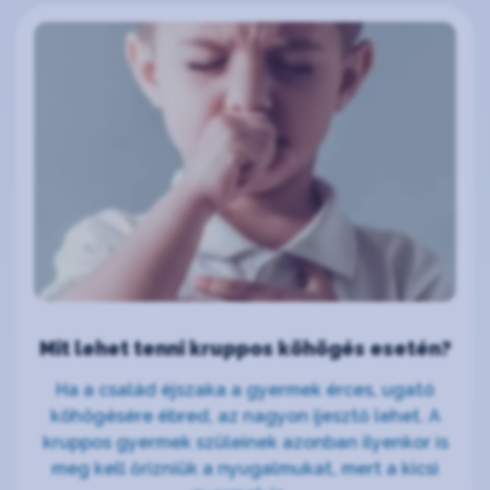
Mit lehet tenni kruppos köhögés esetén?
Ha a család éjszaka a gyermek érces, ugató
köhögésére ébred, az nagyon ijesztő lehet. A
kruppos gyermek szüleinek azonban ilyenkor is
meg kell őrizniük a nyugalmukat, mert a kicsi