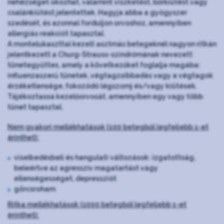
nehézséget okozhat, valamint viszketést, bőrkiütést vagy
csalánkiütést jelentettek. Hagyja abba a gyógyszer
szedését, és azonnal forduljon orvoshoz, amennyiben
allergiás reakciót tapasztal.
A montelukaszttal kezelt asztmás betegeknél nagyon ritkán
jelentkezett a Churg-Strauss-szindrómának nevezett
tünetegyüttes, amely a következőket foglalja magába:
influenzaszerű tünetek, végtagzsibbadás vagy a végtagok
érzéketlensége, fokozódó légszomj és/vagy kiütések.
Tájékoztassa kezelőorvosát, amennyiben egy vagy több
tünet tapasztal.
Nem gyakori mellékhatások (100 betegből legfeljebb 1-et
érinthet):
viselkedésbeli és hangulati változások: izgatottság,
beleértve az agresszív magatartást vagy
ellenségességet, depressziót
görcsroham
Ritka mellékhatások (1000 betegből legfeljebb 1-et
érinthet):