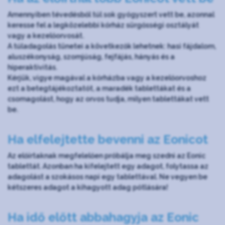
Amennyiben tévedésből túl sok gyógyszert vett be, azonnal
keresse fel a legközelebbi kórház sürgősségi osztályát
vagy a kezelőorvosát.
A túladagolás tünetei a következők lehetnek: hasi fájdalom,
aluszékonyság, szomjúság, fejfájás, hányás és a
hiperaktivitás.
Kérjük, vigye magával a kórházba vagy a kezelőorvoshoz
ezt a betegtájékoztatót, a maradék tablettákat és a
csomagolást, hogy az orvos tudja, milyen tablettákat vett
be.
Ha elfelejtette bevenni az Eonicot
Az előírtaknak megfelelően próbálja meg szedni az Eonic
tablettát. Azonban ha kifelejtett egy adagot, folytassa az
adagolást a szokásos napi egy tablettával. Ne vegyen be
kétszeres adagot a kihagyott adag pótlására!
Ha idő előtt abbahagyja az Eonic