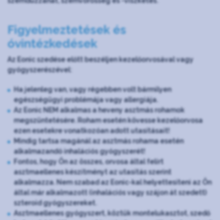
szemduzzanat, szemvörösség és -viszketés.
Figyelmeztetések és
óvintézkedések
Az Eonic szedése előtt beszéljen kezelőorvosával vagy
gyógyszerészével:
Ha jelenleg van, vagy régebben volt bármilyen
egészségügyi problémája vagy allergiája.
Az Eonic NEM alkalmas a heveny asztmás rohamok
megszüntetésére. Roham esetén kövesse kezelőorvosa
ezen esetekre vonatkozóan adott utasításait!
Mindig tartsa magánál az asztmás rohama esetén
alkalmazandó inhalációs gyógyszerét!
Fontos, hogy Ön az összes, orvosa által felírt
asztmaellenes készítményt az utasítás szerint
alkalmazza. Nem szabad az Eonic-kal helyettesíteni az Ön
által már alkalmazott (inhalációs vagy szájon át szedett)
szteroid gyógyszereket.
Asztmaellenes gyógyszert, köztük montelukasztot, szedő