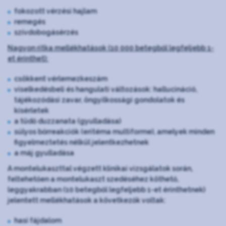
fokozott vérzési hajlam
remegés
szívdobogásérzés
Nagyon ritka mellékhatások (10 000 betegből legfeljebb 1-
et érinthet):
csökkent vérlemezkeszám
viselkedésbeli és hangulati változások: hallucináció,
tájékozódási zavar, öngyilkossági gondolatok és
kísérletek
a tüdő duzzanata (gyulladása)
súlyos bőrreakciók (eritéma multiforme), amelyek minden
figyelmeztetés nélkül jelentkezhetnek
a máj gyulladása
A montelukaszttal végzett klinikai vizsgálatok során,
feltehetően a montelukaszt szedéséhez köthető,
leggyakrabban (10 betegből legfeljebb 1-et érinthetnek)
jelentett mellékhatások a következők voltak:
hasi fájdalom