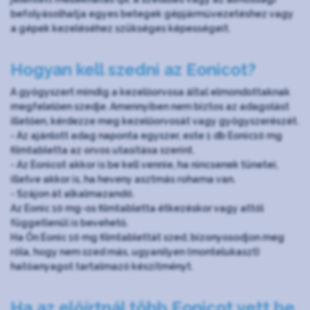
befolyásolhatja egyes betegek gépjárművezetéshez vagy
a gépek kezeléséhez szükséges képességeit.
Hogyan kell szedni az Eonicot?
A gyógyszert mindig a kezelőorvosa által elmondottaknak
megfelelően szedje. Amennyiben nem biztos az adagolást
illetően, kérdezze meg kezelőorvosát vagy gyógyszerészét.
- Az ajánlott adag naponta egyszer, este 1 db Eonic10 mg
filmtabletta az orvos utasítása szerint.
- Az Eonicot akkor is be kell vennie, ha nincsenek tünetei,
illetve akkor is, ha heveny asztmás rohama van.
- Szájon át alkalmazandó.
Az Eonic 10 mg-os filmtabletta étkezéskor vagy attól
függetlenül is bevehető.
Ha Ön Eonic 10 mg filmtablettát szed, bizonyosodjon meg
róla, hogy nem szed más, ugyanilyen (montelukaszt)
hatóanyagot tartalmazó készítményt.
Ha az előírtnál több Eonicot vett be