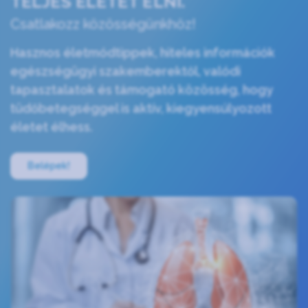
TELJES ÉLETET ÉLNI.
Csatlakozz közösségünkhöz!
Hasznos életmódtippek, hiteles információk
egészségügyi szakemberektől, valódi
tapasztalatok és támogató közösség, hogy
tüdőbetegséggel is aktív, kiegyensúlyozott
életet élhess.
Belépek!