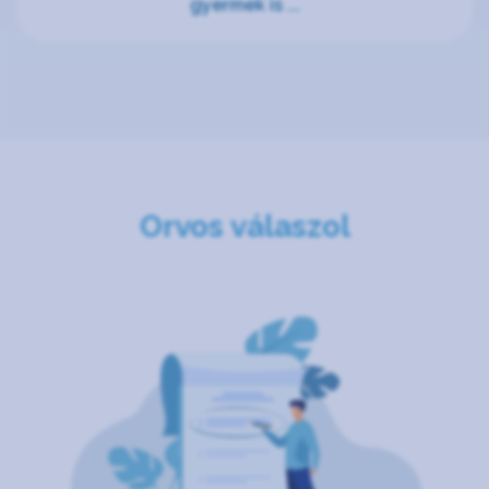
gyermek is ...
Orvos válaszol