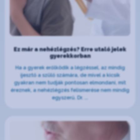
Ez már a nehézlégzés? Erre utaló jelek
gyerekkorban
Ha a gyerek erőlködik a légzéssel, az mindig
ijesztő a szülő számára, de mivel a kicsik
gyakran nem tudják pontosan elmondani, mit
éreznek, a nehézlégzés felismerése nem mindig
egyszerű. Dr. ...