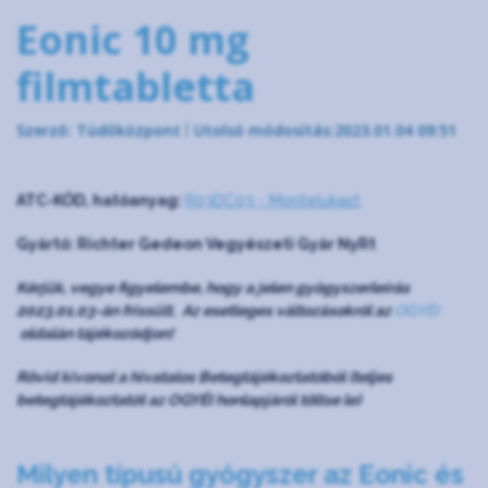
Eonic 10 mg
filmtabletta
Szerző: Tüdőközpont
Utolsó módosítás:2023.01.04 09:51
ATC-KÓD, hatóanyag:
R03DC03 - Montelukast
Gyártó: Richter Gedeon Vegyészeti Gyár NyRt
Kérjük, vegye figyelembe, hogy a jelen gyógyszerleírás
2023.01.03-án frissült. Az esetleges változásokról az
OGYÉI
oldalán tájékozódjon!
Rövid kivonat a hivatalos Betegtájékoztatóból (teljes
betegtájékoztatót az OGYÉI honlapjáról töltse le)
Milyen típusú gyógyszer az Eonic és