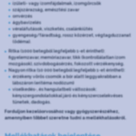
ízületi- vagy izomfájdalmak, izomgörcsök
szájszárazság, emésztési zavar
orrvérzés
ágybavizelés
véraláfutások, viszketés, csalánkiütés
gyengeség/fáradtság, rossz közérzet, végtagduzzanat
(ödéma).
Ritka (1000 betegből legfeljebb 1-et érinthet):
figyelemzavar, memóriazavar, tikk (kontrollálatlan izom
mozgások), szívdobogásérzés, fokozott vérzékenység.
Nagyon ritka (10 000 betegből legfeljebb 1-et érinthet):
érzékeny vörös csomók a bőr alatt leggyakrabban a
lábszáron (eritéma nodózum)
viselkedés-, és hangulatbeli változások:
kényszergondolatokkal járó és kényszercselekvéses
tünetek, dadogás.
Forduljon kezelőorvosához vagy gyógyszerészéhez,
amennyiben többet szeretne tudni a mellékhatásokról.
Mellékhatások bejelentése