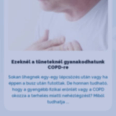
Ezeknél a tüneteknél gyanakodhatunk
COPD-re
Sokan lihegnek egy-egy lépcsőzés után vagy ha
éppen a busz után futottak. De honnan tudható,
hogy a gyengébb fizikai erőnlét vagy a COPD
okozza a terhelés miatti nehézlégzést? Miből
tudhatja ...