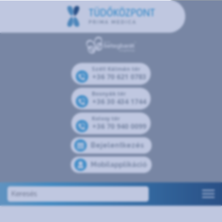
Széll Kálmán tér
+36 70 621 0783
Bosnyák tér
+36 30 434 1744
Kolosy tér
+36 70 940 0099
Bejelentkezés
Mobilapplikáció