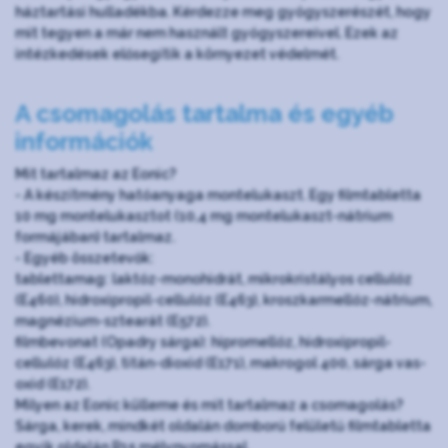
háztartási hulladékba. Kérdezze meg gyógyszerészét, hogy
mit tegyen a már nem használt gyógyszereivel. Ezek az
intézkedések elősegítik a környezet védelmét.
A csomagolás tartalma és egyéb
információk
Mit tartalmaz az Eonic?
- A készítmény hatóanyaga montelukaszt. Egy filmtabletta
10 mg montelukasztot (10,4 mg montelukaszt-nátrium
formájában) tartalmaz.
- Egyéb összetevők:
tablettamag: laktóz-monohidrát, mikrokristályos cellulóz
(E460), hidroxipropil-cellulóz (E463), kroszkarmellóz-nátrium,
magnézium-sztearát (E572).
filmbevonat (Opadry sárga): hipromellóz, hidroxipropil-
cellulóz (E463), titán-dioxid (E171), makrogol 400, sárga vas-
oxid (E172).
Milyen az Eonic külleme és mit tartalmaz a csomagolás?
Sárga, kerek, mindkét oldalán domború felületű filmtabletta
egyik oldalán R15 mélynyomással.