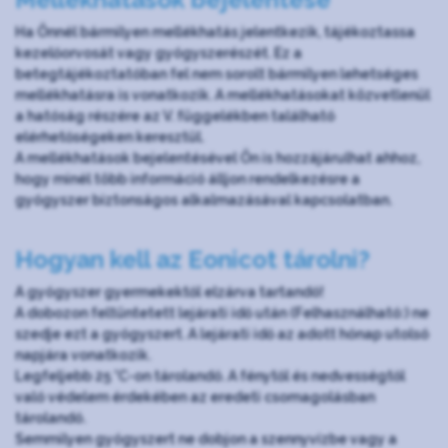
Ha Önnél bármilyen mellékhatás jelentkezik, tájékoztassa
kezelőorvosát vagy gyógyszerészét. Ez a
betegtájékoztatóban fel nem sorolt bármilyen lehetséges
mellékhatásra is vonatkozik. A mellékhatásokat közvetlenül
a hatóság részére az V. függelékben található
elérhetőségeken keresztül.
A mellékhatások bejelentésével Ön is hozzájárulhat ahhoz,
hogy minél több információ álljon rendelkezésre a
gyógyszer biztonságos alkalmazásával kapcsolatban.
Hogyan kell az Eonicot tárolni?
A gyógyszer gyermekektől elzárva tartandó!
A dobozon feltüntetett lejárati idő után (Felhasználható:) ne
szedje ezt a gyógyszert. A lejárati idő az adott hónap utolsó
napjára vonatkozik.
Legfeljebb 25 °C-on tárolandó. A fénytől és nedvességtől
való védelem érdekében az eredeti csomagolásban
tárolandó.
Semmilyen gyógyszert ne dobjon a szennyvízbe vagy a