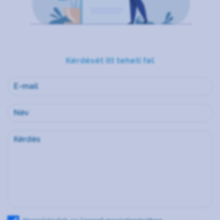
Kérdését itt teheti fel