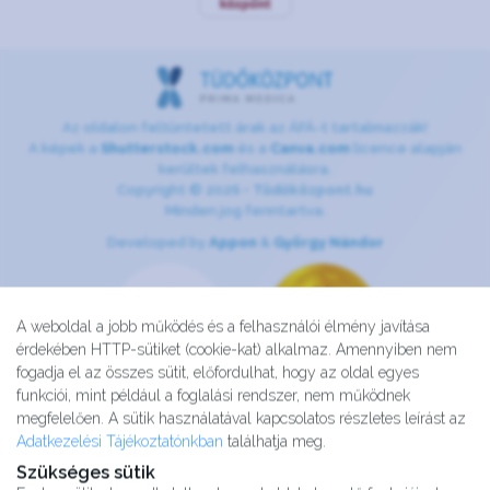
Az oldalon feltüntetett árak az ÁFÁ-t tartalmazzák!
A képek a
Shutterstock.com
és a
Canva.com
licence alapján
kerültek felhasználásra.
Copyright © 2026 •
Tüdőközpont.hu
Minden jog fenntartva.
Developed by
Appon
&
György Nándor
A weboldal a jobb működés és a felhasználói élmény javítása
érdekében HTTP-sütiket (cookie-kat) alkalmaz. Amennyiben nem
fogadja el az összes sütit, előfordulhat, hogy az oldal egyes
funkciói, mint például a foglalási rendszer, nem működnek
megfelelően. A sütik használatával kapcsolatos részletes leírást az
Adatkezelési Tájékoztatónkban
találhatja meg.
Szükséges sütik