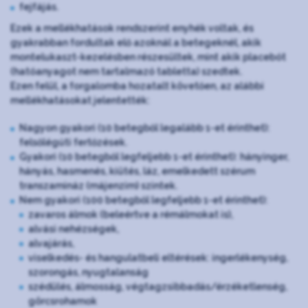
fejfájás.
Ezek a mellékhatások rendszerint enyhék voltak, és
gyakrabban fordultak elő azoknál a betegeknél, akik
montelukaszt-kezelésben részesültek, mint akik placebót
(hatóanyagot nem tartalmazó tabletta) szedtek.
Ezen felül, a forgalomba hozatalt követően, az alábbi
mellékhatásokat jelentették:
Nagyon gyakori (10 betegből legalább 1-et érinthet):
felsőlégúti fertőzések.
Gyakori (10 betegből legfeljebb 1-et érinthet): hányinger,
hányás, hasmenés, kiütés, láz, emelkedett szérum
transzamináz (májenzim) szintek.
Nem gyakori (100 betegből legfeljebb 1-et érinthet):
zavaros álmok (beleértve a rémálmokat is),
alvási nehézségek,
alvajárás,
viselkedés- és hangulatbeli eltérések: ingerlékenység,
szorongás, nyugtalanság
szédülés, álmosság, végtagzsibbadás/érzéketlenség,
görcsrohamok