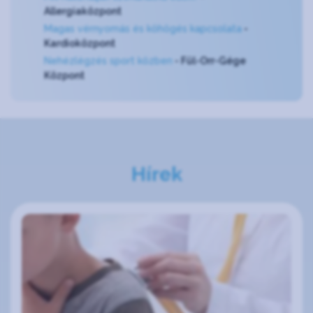
Allergiaközpont
Magas vérnyomás és köhögés kapcsolata
-
Kardioközpont
N
ehézlégzés sport közben
- Fül-Orr-Gége
Központ
Hírek