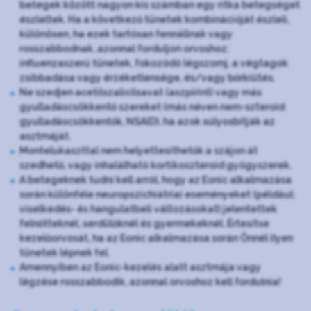
betegek között nagyon kis számban egy ritka betegséget
észleltek. Ha a következő tünetek kombinációját észleli,
különösen, ha ezek tartósan fennállnak vagy
rosszabbodnak, azonnal forduljon orvoshoz:
influenzaszerű tünetek, fokozódó légszomj, a végtagok
zsibbadása vagy érzéketlensége, és/vagy bőrkiütés.
Ne szedjen acetilszalicilsavat (aszpirint) vagy más
gyulladáscsökkentő szereket (más néven nem-szteroid
gyulladáscsökkentők, NSAID), ha azok súlyosbítják az
asztmáját.
Montelukaszttal nem helyettesíthetők a szájon át
szedhető, vagy inhalálható kortikoszteroid gyógyszerek.
A betegeknek tudni kell arról, hogy az Eonic alkalmazása
során különféle neuropszichiátriai eseményeket (például:
viselkedés- és hangulatbeli változásokat) jelentettek
felnőtteknél, serdülőknél és gyermekeknél. Értesítse
kezelőorvosát, ha az Eonic alkalmazása során Önnél ilyen
tünetek lépnek fel.
Amennyiben az Eonic-kezelés alatt asztmája vagy
légzése rosszabbodik, azonnal orvoshoz kell fordulnia!