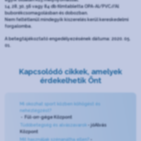
14, 28, 30, 56 vagy 84 db filmtabletta OPA-Al/PVC//Al
buborékcsomagolásban és dobozban.
Nem feltétlenül mindegyik kiszerelés kerül kereskedelmi
forgalomba.
A betegtájékoztató engedélyezésének dátuma: 2020. 05.
01.
Kapcsolódó cikkek, amelyek
érdekelhetik Önt
Mi okozhat sport közben köhögést és
nehézlégzést?
- Fül-orr-gége Központ
Tüdőbetegség és alvászavarok
- jóAlvás
Központ
Mit használjak szénanátha ellen?
-