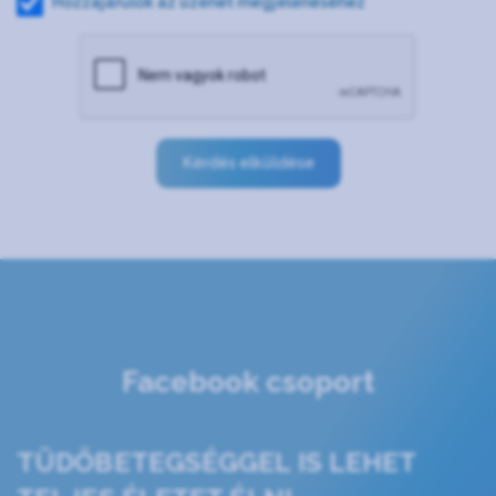
Hozzájárulok az üzenet megjelenéséhez
Kérdés elküldése
Facebook csoport
TÜDŐBETEGSÉGGEL IS LEHET