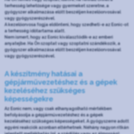
terhesség lehetősége vagy gyermeket szeretne, a
gyógyszer alkalmazása előtt beszéljen kezelőorvosával
vagy gyógyszerészével.
A kezelőorvosa fogja eldönteni, hogy szedheti-e az Eonic-ot
a terhesség időtartama alatt.
Nem ismert, hogy az Eonic kiválasztódik-e az emberi
anyatejbe. Ha Ön szoptat vagy szoptatni szándékozik, a
gyógyszer alkalmazása előtt beszéljen kezelőorvosával
vagy gyógyszerészével.
A készítmény hatásai a
gépjárművezetéshez és a gépek
kezeléséhez szükséges
képességekre
Az Eonic nem, vagy csak elhanyagolható mértékben
befolyásolja a gépjárművezetéshez és a gépek
kezeléséhez szükséges képességeket. A gyógyszerre adott
egyéni reakciók azonban eltérhetnek. Néhány nagyon ritkán
jelentett mellékhatás (pl. a szédülés vagy az álmosság)