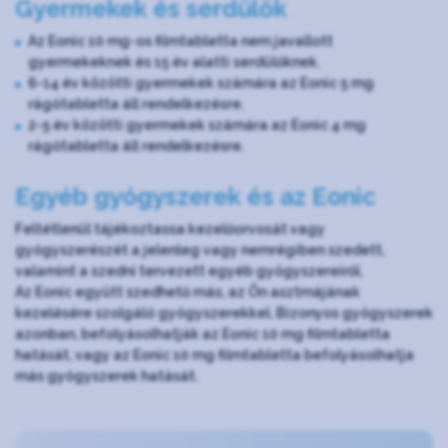
Gyermekek és serdülők
Az Eonic 10 mg-os filmtabletta nem javallott
gyermekeknek és 15 év alatti serdülőknek.
6-14 év közötti gyermekek számára az Eonic 5 mg
rágótabletta áll rendelkezésre.
2-5 év közötti gyermekek számára az Eonic 4 mg
rágótabletta áll rendelkezésre.
Egyéb gyógyszerek és az Eonic
Feltétlenül tájékoztassa kezelőorvosát vagy
gyógyszerészét a jelenleg vagy nemrégiben szedett,
valamint a szedni tervezett egyéb gyógyszereiről.
Az Eonic együtt szedhető más, az Ön asztmájának
kezelésére szolgáló gyógyszerekkel. Bizonyos gyógyszerek
azonban, befolyásolhatják az Eonic 10 mg filmtabletta
hatását, vagy az Eonic 10 mg filmtabletta befolyásolhatja
más gyógyszerek hatását.