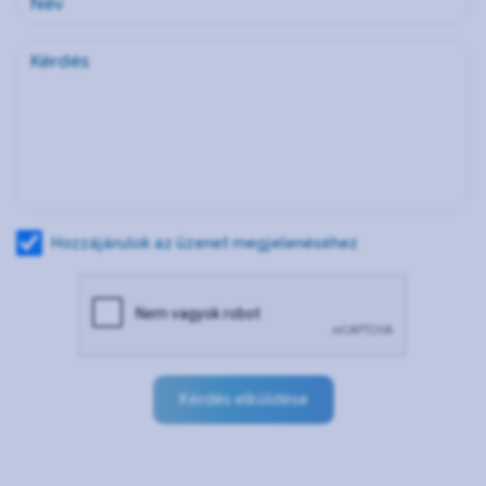
Hozzájárulok az üzenet megjelenéséhez
Kérdés elküldése