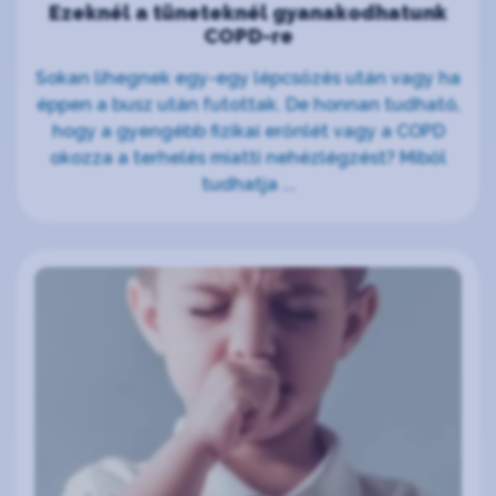
Ezeknél a tüneteknél gyanakodhatunk
COPD-re
Sokan lihegnek egy-egy lépcsőzés után vagy ha
éppen a busz után futottak. De honnan tudható,
hogy a gyengébb fizikai erőnlét vagy a COPD
okozza a terhelés miatti nehézlégzést? Miből
tudhatja ...