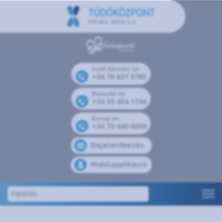
Széll Kálmán tér
+36 70 621 0783
Bosnyák tér
+36 30 434 1744
Kolosy tér
+36 70 940 0099
Bejelentkezés
Mobilapplikáció