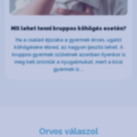
Mit lehet tenni kruppos köhögés esetén?
Ha a család éjszaka a gyermek érces, ugató
köhögésére ébred, az nagyon ijesztő lehet. A
kruppos gyermek szüleinek azonban ilyenkor is
meg kell őrizniük a nyugalmukat, mert a kicsi
gyermek is ...
Orvos válaszol