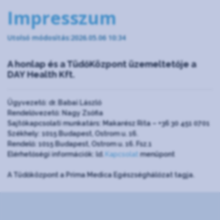
Impresszum
Utolsó módosítás:2026.05.06 10:34
A honlap és a TüdőKözpont üzemeltetője a
DAY Health Kft.
Ügyvezető: dr. Babai László
Rendelővezető: Nagy Zsófia
Sajtókapcsolati munkatárs: Makarész Rita – +36 30 451 0701
Székhely: 1015 Budapest, Ostrom u. 16.
Rendelő: 1015 Budapest, Ostrom u. 16. Fsz.1
Elérhetőségi információk: ld.
Kapcsolat
menüpont
A Tüdőközpont a Prima Medica Egészséghálózat tagja.