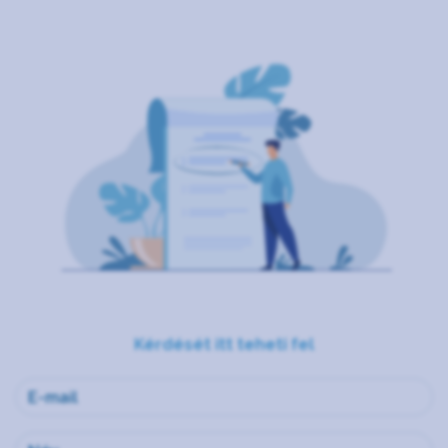
Kérdését itt teheti fel