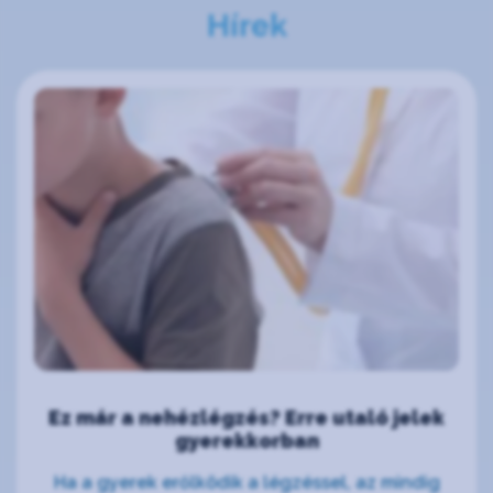
Hírek
Ez már a nehézlégzés? Erre utaló jelek
gyerekkorban
Ha a gyerek erőlködik a légzéssel, az mindig