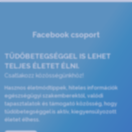
Facebook csoport
TÜDŐBETEGSÉGGEL IS LEHET
TELJES ÉLETET ÉLNI.
Csatlakozz közösségünkhöz!
Hasznos életmódtippek, hiteles információk
egészségügyi szakemberektől, valódi
tapasztalatok és támogató közösség, hogy
tüdőbetegséggel is aktív, kiegyensúlyozott
életet élhess.