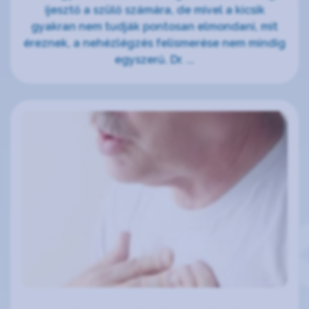
ijesztő a szülő számára, de mivel a kicsik
gyakran nem tudják pontosan elmondani, mit
éreznek, a nehézlégzés felismerése nem mindig
egyszerű. Dr. ...