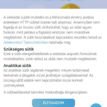
A weboldal a jobb működés és a felhasználói élmény javítása
érdekében HTTP-sütiket (cookie-kat) alkalmaz. Amennyiben nem
fogadja el az összes sütit, előfordulhat, hogy az oldal egyes
funkciói, mint például a foglalási rendszer, nem működnek
megfelelően. A sütik használatával kapcsolatos részletes leírást az
Adatkezelési Tájékoztatónkban
találhatja meg.
Szükséges sütik
Ezek a sütik elengedhetetlenek a weboldal alapvető funkcióinak
működéséhez, ezek nélkül az oldal nem működik megfelelően.
Analitikai sütik
Az analitikai sütik segítenek megérteni, milyen tartalmakat
kedvelnek a látogatók, ezzel javíthatjuk szolgáltatásainkat. Az
Kutatásaink
összegyűjtött adatok nem kapcsolhatók össze konkrét
Partnereink
személyekkel.
Impresszum
A sütibeállításokat bármikor módosíthatja böngészőjében.
Karrier
Adatvédelmi tájékoztató
ELFOGADOM
ÁSZF