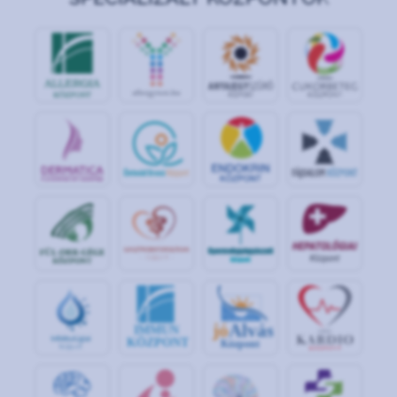
jó
Alvás
IMMUN
KÖZPONT
Központ