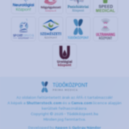
S
POR
T
O
R
V
OS
I
KÖ
ZPON
T
Az oldalon feltüntetett árak az ÁFÁ-t tartalmazzák!
A képek a
Shutterstock.com
és a
Canva.com
licence alapján
kerültek felhasználásra.
Copyright © 2026 •
Tüdőközpont.hu
Minden jog fenntartva.
Developed by
Appon
&
György Nándor