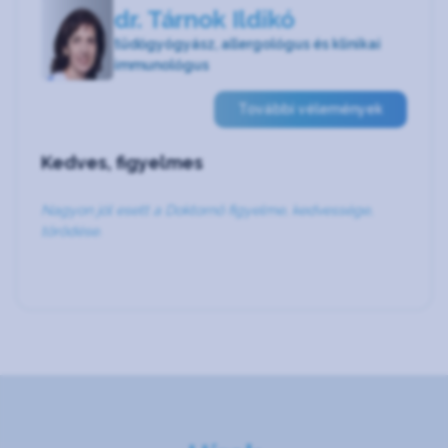
dr. Tárnok Ildikó
tüdőgyógyász, allergológus és klinikai
immunológus
További vélemények
Kedves, figyelmes
Nagyon jól esett a Doktornő figyelme, kedvessége,
törődése.