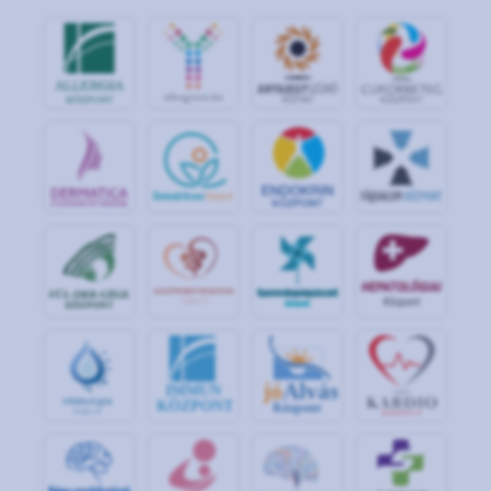
jó
Alvás
IMMUN
KÖZPONT
Központ