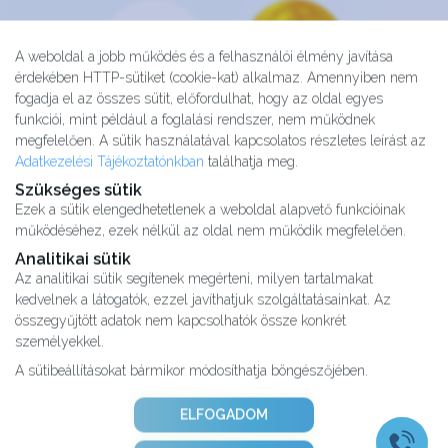
A weboldal a jobb működés és a felhasználói élmény javítása
érdekében HTTP-sütiket (cookie-kat) alkalmaz. Amennyiben nem
fogadja el az összes sütit, előfordulhat, hogy az oldal egyes
funkciói, mint például a foglalási rendszer, nem működnek
megfelelően. A sütik használatával kapcsolatos részletes leírást az
Adatkezelési Tájékoztatónkban
találhatja meg.
Szükséges sütik
Ezek a sütik elengedhetetlenek a weboldal alapvető funkcióinak
működéséhez, ezek nélkül az oldal nem működik megfelelően.
Analitikai sütik
Az analitikai sütik segítenek megérteni, milyen tartalmakat
kedvelnek a látogatók, ezzel javíthatjuk szolgáltatásainkat. Az
Kutatásaink
összegyűjtött adatok nem kapcsolhatók össze konkrét
Partnereink
személyekkel.
Impresszum
A sütibeállításokat bármikor módosíthatja böngészőjében.
Karrier
Adatvédelmi tájékoztató
ELFOGADOM
ÁSZF