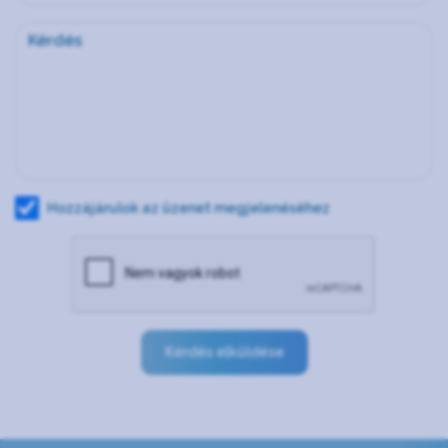
Hozzájárulok az üzenet megjelenéséhez
Kérdés elküldése