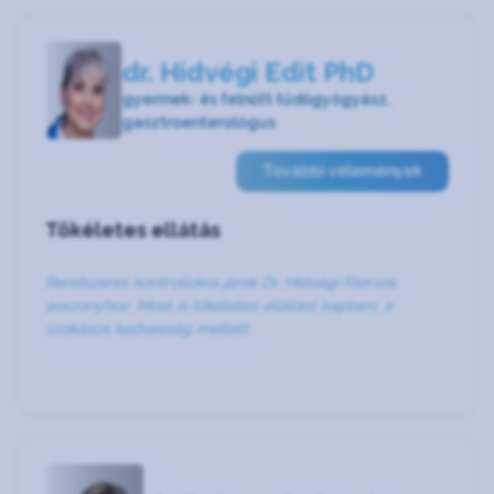
dr. Hidvégi Edit PhD
gyermek- és felnőtt tüdőgyógyász,
gasztroenterológus
További vélemények
Tökéletes ellátás
Rendszeres kontrollokra járok Dr. Hídvégi főorvos
asszonyhoz. Most is tökéletes ellátást kaptam, a
szokásos kedvesség mellett.