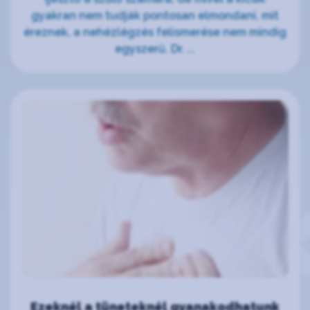
gyakran nem tudják pontosan elmondani, mit
éreznek, a nehézlégzés felismerése nem mindig
egyszerű. Dr. ...
Ezeknél a tüneteknél gyanakodhatunk