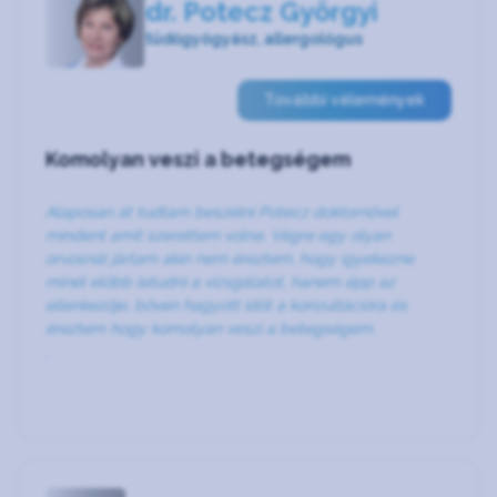
dr. Potecz Györgyi
tüdőgyógyász, allergológus
További vélemények
Komolyan veszi a betegségem
Alaposan át tudtam beszélni Potecz doktornővel
mindent amit szerettem volna. Végre egy olyan
orvosnál jártam akin nem éreztem, hogy igyekezne
minél előbb letudni a vizsgálatot, hanem épp az
ellenkezője, bőven hagyott időt a konzultációra és
éreztem hogy komolyan veszi a betegségem.
.