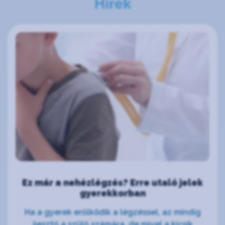
Hírek
Ez már a nehézlégzés? Erre utaló jelek
gyerekkorban
Ha a gyerek erőlködik a légzéssel, az mindig
ijesztő a szülő számára, de mivel a kicsik