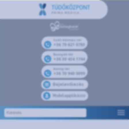
Széll Kálmán tér
+36 70 621 0783
Bosnyák tér
+36 30 434 1744
Kolosy tér
+36 70 940 0099
Bejelentkezés
Mobilapplikáció