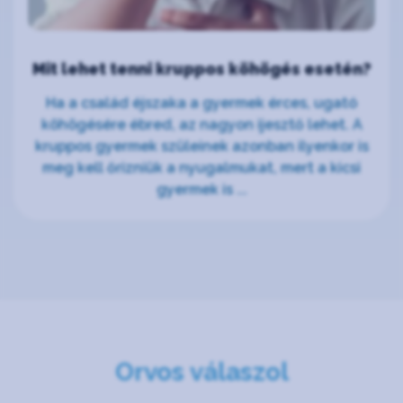
Mit lehet tenni kruppos köhögés esetén?
Ha a család éjszaka a gyermek érces, ugató
köhögésére ébred, az nagyon ijesztő lehet. A
kruppos gyermek szüleinek azonban ilyenkor is
meg kell őrizniük a nyugalmukat, mert a kicsi
gyermek is ...
Orvos válaszol