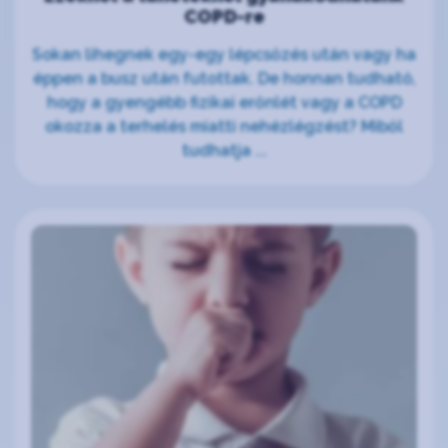
COPD-re
Sokan lihegnek egy-egy lépcsőzés után vagy ha
éppen a busz után futottak. De honnan tudható,
hogy a gyengébb fizikai erőnlét vagy a COPD
okozza a terhelés miatti nehézlégzést? Miből
tudhatja ...