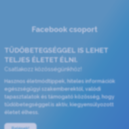
Facebook csoport
TÜDŐBETEGSÉGGEL IS LEHET
TELJES ÉLETET ÉLNI.
Csatlakozz közösségünkhöz!
Hasznos életmódtippek, hiteles információk
egészségügyi szakemberektől, valódi
tapasztalatok és támogató közösség, hogy
tüdőbetegséggel is aktív, kiegyensúlyozott
életet élhess.
Belépek!