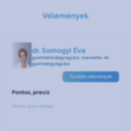
Vélemények
dr. Somogyi Éva
gyermektüdőgyógyász, csecsemő- és
gyermekgyógyász
További vélemények
Pontos, precíz
Pontos, precíz ellátás.