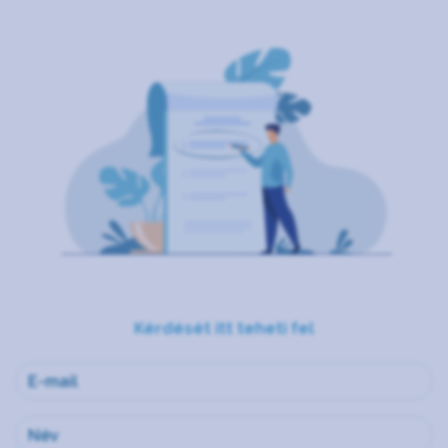
Kérdését itt teheti fel