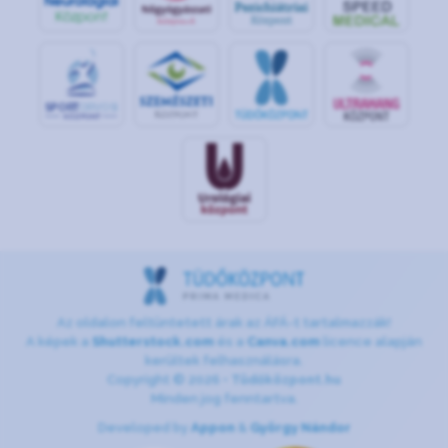
S
POR
T
O
R
V
OS
I
KÖ
ZPON
T
Az oldalon feltüntetett árak az ÁFÁ-t tartalmazzák!
A képek a
Shutterstock.com
és a
Canva.com
licence alapján
kerültek felhasználásra.
Copyright © 2026 •
Tüdőközpont.hu
Minden jog fenntartva.
Developed by
Appon
&
György Nándor