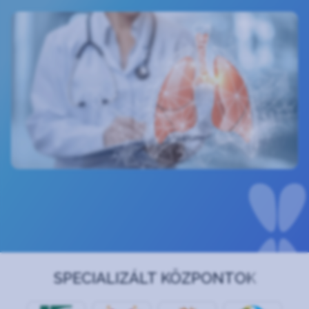
SPECIALIZÁLT KÖZPONTOK