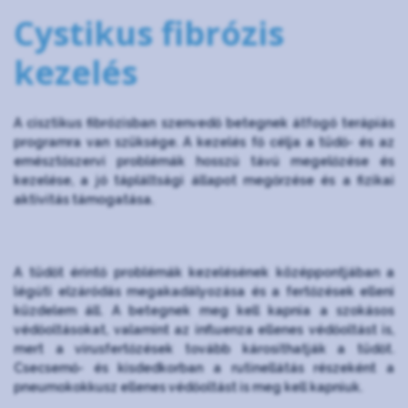
Cystikus fibrózis
kezelés
A cisztikus fibrózisban szenvedő betegnek átfogó terápiás
programra van szüksége. A kezelés fő célja a tüdő- és az
emésztőszervi problémák hosszú távú megelőzése és
kezelése, a jó tápláltsági állapot megőrzése és a fizikai
aktivitás támogatása.
A tüdőt érintő problémák kezelésének középpontjában a
légúti elzáródás megakadályozása és a fertőzések elleni
küzdelem áll. A betegnek meg kell kapnia a szokásos
védőoltásokat, valamint az influenza ellenes védőoltást is,
mert a vírusfertőzések tovább károsíthatják a tüdőt.
Csecsemő- és kisdedkorban a rutinellátás részeként a
pneumokokkusz ellenes védőoltást is meg kell kapniuk.