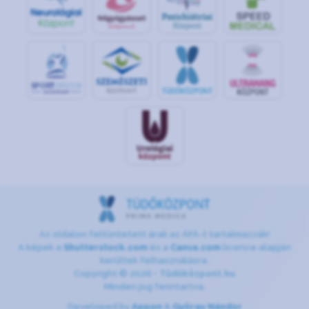
S
POR
T
O
R
V
OS
I
KÖ
ZPON
T
Az oldalon feltüntetett árak az ÁFÁ-t tartalmazzák!
A képek a
Shutterstock.com
és a
Canva.com
licence alapján
kerültek felhasználásra.
Copyright © 2026 •
Tüdőközpont.hu
Minden jog fenntartva.
Developed by
Appon
&
György Nándor