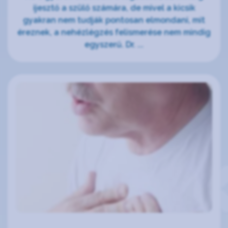
ijesztő a szülő számára, de mivel a kicsik
gyakran nem tudják pontosan elmondani, mit
éreznek, a nehézlégzés felismerése nem mindig
egyszerű. Dr. ...