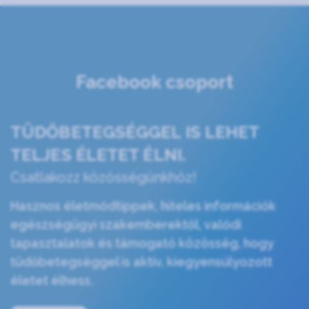
Facebook csoport
TÜDŐBETEGSÉGGEL IS LEHET
TELJES ÉLETET ÉLNI.
Csatlakozz közösségünkhöz!
Hasznos életmódtippek, hiteles információk
egészségügyi szakemberektől, valódi
tapasztalatok és támogató közösség, hogy
tüdőbetegséggel is aktív, kiegyensúlyozott
életet élhess.