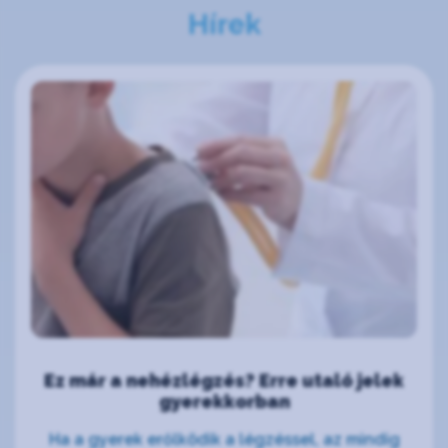
Hírek
Ez már a nehézlégzés? Erre utaló jelek
gyerekkorban
Ha a gyerek erőlködik a légzéssel, az mindig