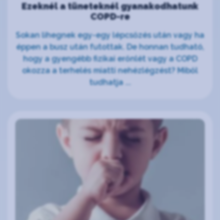
Ezeknél a tüneteknél gyanakodhatunk
COPD-re
Sokan lihegnek egy-egy lépcsőzés után vagy ha
éppen a busz után futottak. De honnan tudható,
hogy a gyengébb fizikai erőnlét vagy a COPD
okozza a terhelés miatti nehézlégzést? Miből
tudhatja ...