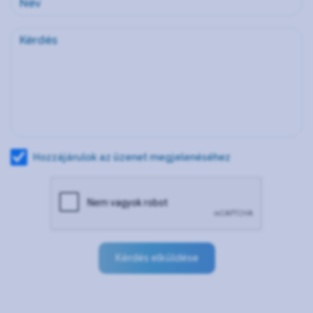
Hozzájárulok az üzenet megjelenéséhez
Kérdés elküldése