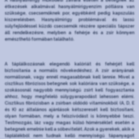
étkezések alkalmával hasnyálmirigyenzim pótlásra van
szüksége, csecsemőknek por, egyébként pedig kapszulás
kiszerelésben. Hasnyálmirigy problémával és lassú
súlyfejlődéssel küzdő csecsemők részére speciális tápszer
áll rendelkezésre, melyben a fehérje és a zsír könnyen
emészthető formában található.
A táplálkozásnak elegendő kalóriát és fehérjét kell
biztosítania a normális növekedéshez. A zsír arányának
normálisnak, vagy ennél magasabbnak kell lennie. Mivel a
cisztikus fibrózisos betegnek sok kalóriára van szüksége, a
szokásosnál nagyobb mennyiségű zsírt kell fogyasztania
ahhoz, hogy megfelelő súlygyarapodást lehessen elérni.
Cisztikus fibrózisban a zsírban oldódó vitaminokból (A, D, E
és K) az általános ajánlások kétszeresét kell biztosítani,
olyan formában, mely a felszívódást is könnyebbé teszi.
Testmozgás, láz vagy magas külső hőmérséklet esetén a
betegnek emelnie kell a sóbevitelét. Azok a gyerekek, akik a
táplálékból nem tudnak kellő mennyiségű tápanyagot