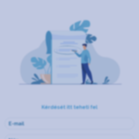
Kérdését itt teheti fel