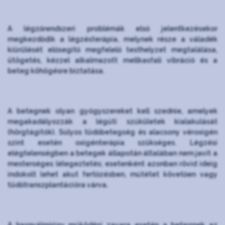
A légzőrendszeri problémák első jelentkezésekor
megkezdődik a légzésterápia, melynek része a váladék
kiürülését elősegítő megfelelő testhelyzet megtalálása,
ütögetés, kézzel alkalmazott mellkasfali vibráció és a
beteg köhögésre bíztatása.
A betegnek olyan gyógyszereket kell szednie, amelyek
megakadályozzák a légúti szűkületek kialakulását
(hörgtágítók). Súlyos tüdőbetegség és alacsony véroxigén
szint esetén oxigénterápia szükséges. Légzési
elégtelenségben a betegek állapotán általában nem javít a
mesterséges lélegeztetés; esetenként azonban rövid ideig
indokolt lehet akut fertőzésben, műtétet követően vagy
tüdőtranszplantációra várva.
A hasnyálmirigy működési zavara esetén a betegnek az