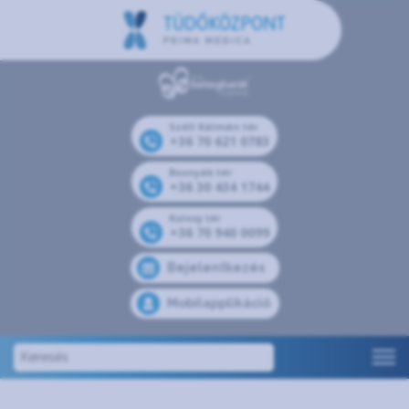
Széll Kálmán tér
+36 70 621 0783
Bosnyák tér
+36 30 434 1744
Kolosy tér
+36 70 940 0099
Bejelentkezés
Mobilapplikáció