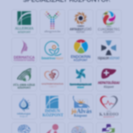
jó
Alvás
IMMUN
KÖZPONT
Központ