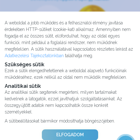
A weboldal a jobb működés és a felhasználói élmény javítása
érdekében HTTP-sütiket (cookie-kat) alkalmaz. Amennyiben nem
fogadja el az összes sütit, előfordulhat, hogy az oldal egyes
funkciói, mint például a foglalási rendszer, nem működnek
megfelelően. A sütik használatával kapcsolatos részletes leírást az
Adatkezelési Tájékoztatónkban
találhatja meg.
Szükséges sütik
Ezek a sütik elengedhetetlenek a weboldal alapvető funkcióinak
működéséhez, ezek nélkül az oldal nem működik megfelelően.
Analitikai sütik
Az analitikai sütik segítenek megérteni, milyen tartalmakat
kedvelnek a látogatók, ezzel javíthatjuk szolgáltatásainkat. Az
Kutatásaink
összegyűjtött adatok nem kapcsolhatók össze konkrét
Partnereink
személyekkel.
Impresszum
A sütibeállításokat bármikor módosíthatja böngészőjében.
Karrier
Adatvédelmi tájékoztató
ELFOGADOM
ÁSZF