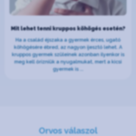
Mit lehet tenni kruppos köhögés esetén?
Ha a család éjszaka a gyermek érces, ugató
köhögésére ébred, az nagyon ijesztő lehet. A
kruppos gyermek szüleinek azonban ilyenkor is
meg kell őrizniük a nyugalmukat, mert a kicsi
gyermek is ...
Orvos válaszol