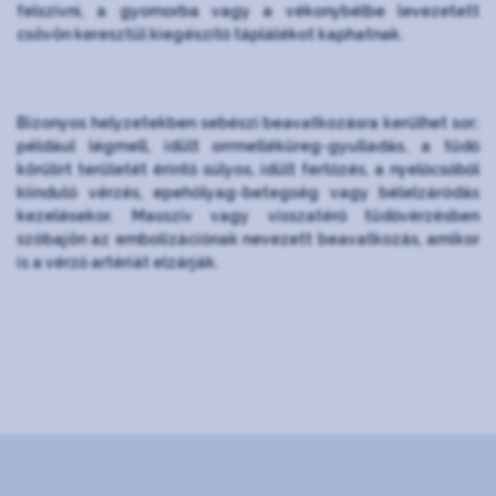
felszívni, a gyomorba vagy a vékonybélbe levezetett
csövön keresztül kiegészítő táplálékot kaphatnak.
Bizonyos helyzetekben sebészi beavatkozásra kerülhet sor;
például légmell, idült orrmelléküreg-gyulladás, a tüdő
körülírt területét érintő súlyos, idült fertőzés, a nyelőcsőből
kiinduló vérzés, epehólyag-betegség vagy bélelzáródás
kezelésekor. Masszív vagy visszatérő tüdővérzésben
szóbajön az embolizációnak nevezett beavatkozás, amikor
is a vérző artériát elzárják.