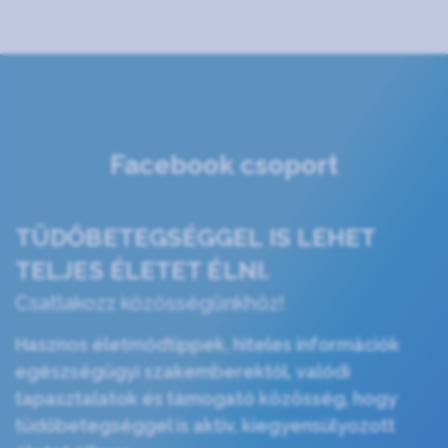
Facebook csoport
TÜDŐBETEGSÉGGEL IS LEHET
TELJES ÉLETET ÉLNI.
Csatlakozz közösségünkhöz!
Hasznos életmódtippek, hiteles információk
egészségügyi szakemberektől, valódi
tapasztalatok és támogató közösség, hogy
tüdőbetegséggel is aktív, kiegyensúlyozott