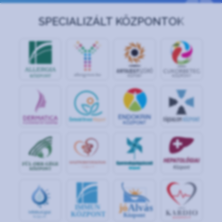
SPECIALIZÁLT KÖZPONTOK
jó
Alvás
IMMUN
KÖZPONT
Központ