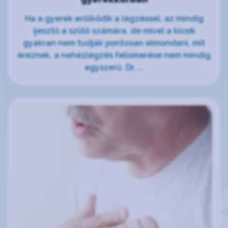
Ha a gyerek erőlködik a légzéssel, az mindig
ijesztő a szülő számára, de mivel a kicsik
gyakran nem tudják pontosan elmondani, mit
éreznek, a nehézlégzés felismerése nem mindig
egyszerű. Dr. ...