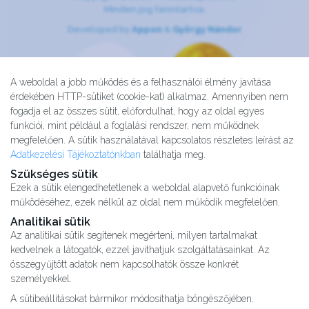
Minden jog fenntartva.
Developed by
Appon
&
György Nándor
A weboldal a jobb működés és a felhasználói élmény javítása
érdekében HTTP-sütiket (cookie-kat) alkalmaz. Amennyiben nem
fogadja el az összes sütit, előfordulhat, hogy az oldal egyes
funkciói, mint például a foglalási rendszer, nem működnek
megfelelően. A sütik használatával kapcsolatos részletes leírást az
Adatkezelési Tájékoztatónkban
találhatja meg.
Szükséges sütik
Ezek a sütik elengedhetetlenek a weboldal alapvető funkcióinak
működéséhez, ezek nélkül az oldal nem működik megfelelően.
Analitikai sütik
Az analitikai sütik segítenek megérteni, milyen tartalmakat
kedvelnek a látogatók, ezzel javíthatjuk szolgáltatásainkat. Az
Kutatásaink
összegyűjtött adatok nem kapcsolhatók össze konkrét
Partnereink
személyekkel.
Impresszum
A sütibeállításokat bármikor módosíthatja böngészőjében.
Karrier