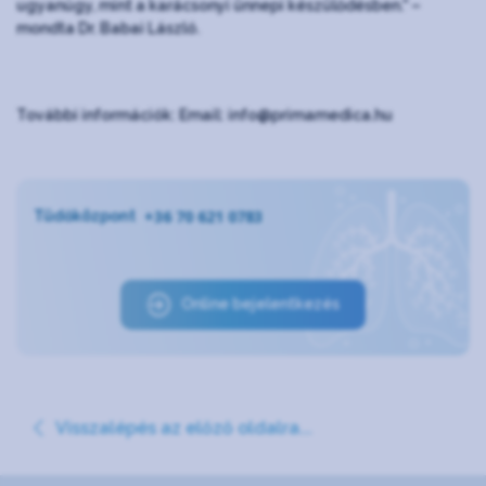
ugyanúgy, mint a karácsonyi ünnepi készülődésben." –
mondta Dr. Babai László.
További információk: Email: info@primamedica.hu
+36 70 621 0783
Tüdőközpont
Online bejelentkezés
Visszalépés az előző oldalra...