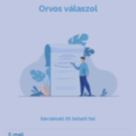
Orvos válaszol
Kérdését itt teheti fel