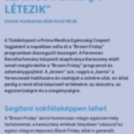
LÉTEZIK”
Utolsó módosítás:2020.03.03 09:26
A Tüdőközpont a Prima Medica Egészség Csoport
tagjaként a napokban adta át a "Brown Friday"
programban összegyűlt összeget. A Ferences
Rendtartomány központi alapítványa Karácsony előtt
ismét meghirdette a "Brown Friday" programot és
adománygyűjtést. A „brown” szó, vagyis a „barna” a
ferencesek habitusára és csuhájuk a színére utal, ez által
pedig a rend által képviselt értékekre: az alázatra, az
egyszerűségre és a szegénységre.
Segíteni sokféleképpen lehet
A "Brown Friday" akció humorosan, mégis egészen mély
tartalommal, a keresztény értékek fényében "válaszol"az
egész világon népszerű Black Friday által is generált,