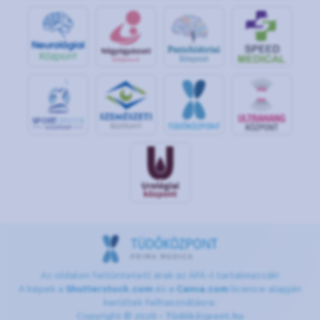
S
POR
T
O
R
V
OS
I
KÖ
ZPON
T
Az oldalon feltüntetett árak az ÁFÁ-t tartalmazzák!
A képek a
Shutterstock.com
és a
Canva.com
licence alapján
kerültek felhasználásra.
Copyright © 2026 •
Tüdőközpont.hu