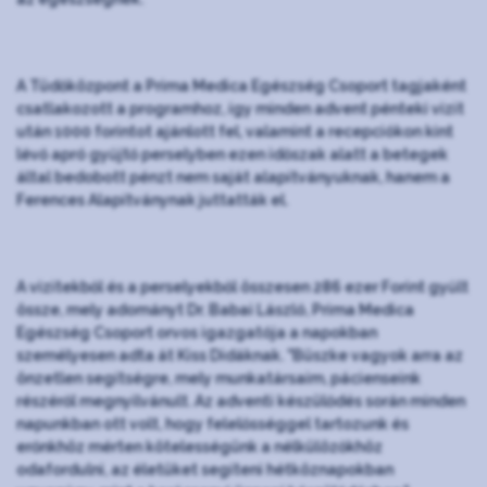
A Tüdőközpont a Prima Medica Egészség Csoport tagjaként
csatlakozott a programhoz, így minden advent pénteki vizit
után 1000 forintot ajánlott fel, valamint a recepciókon kint
lévő apró gyűjtő perselyben ezen időszak alatt a betegek
által bedobott pénzt nem saját alapítványuknak, hanem a
Ferences Alapítványnak juttatták el.
A vizitekből és a perselyekből összesen 286 ezer Forint gyűlt
össze, mely adományt Dr. Babai László, Prima Medica
Egészség Csoport orvos igazgatója a napokban
személyesen adta át Kiss Didáknak. "Büszke vagyok arra az
önzetlen segítségre, mely munkatársaim, pácienseink
részéről megnyilvánult. Az adventi készülődés során minden
napunkban ott volt, hogy felelősséggel tartozunk és
erőnkhöz mérten kötelességünk a nélkülözőkhöz
odafordulni, az életüket segíteni hétköznapokban