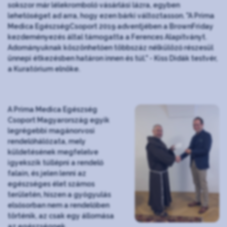
sokszor már lélekromboló vásárlási lázra, egyben
lehetőséget ad arra, hogy ezen bárki változtasson. "A Prima
Medica EgészségCsoport 2019 adventjében a BrownFriday
kezdeményezés által támogatta a Ferences Alapítványt.
Adományuknak köszönhetően többszáz nélkülöző részesül
ünnepi étkezésben határon innen és túl." - Kiss Didák testvér,
a Kuratórium elnöke.
A Prima Medica Egészség
Csoport Magyarország egyik
legrégebbi magánorvosi
rendelőhálózata, mely
küldetésének megfelelve
igyekszik túllépni a rendelő
falain, és jelen lenni az
egészséges élet számos
területén, hiszen a gyógyulás
elsősorban nem a rendelőben
történik, az csak egy állomása
az egészségnek.