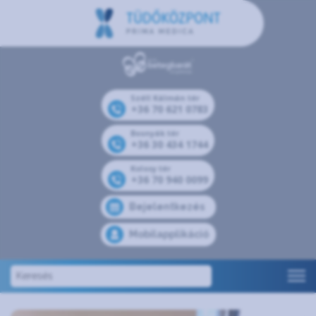
Széll Kálmán tér
+36 70 621 0783
Bosnyák tér
+36 30 434 1744
Kolosy tér
+36 70 940 0099
Bejelentkezés
Mobilapplikáció