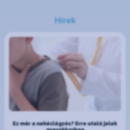
Hírek
Ez már a nehézlégzés? Erre utaló jelek
gyerekkorban