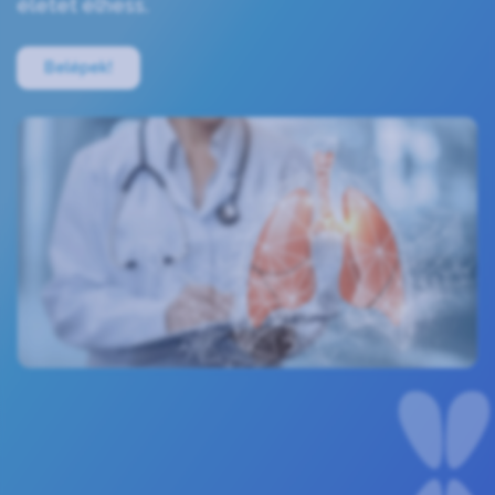
életet élhess.
Belépek!