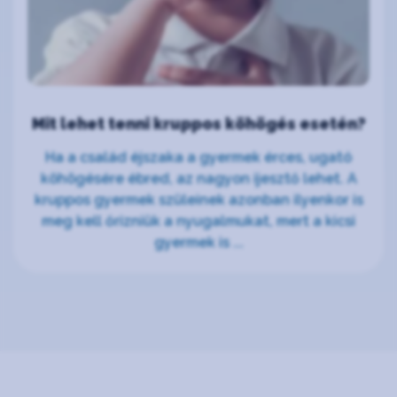
Mit lehet tenni kruppos köhögés esetén?
Ha a család éjszaka a gyermek érces, ugató
köhögésére ébred, az nagyon ijesztő lehet. A
kruppos gyermek szüleinek azonban ilyenkor is
meg kell őrizniük a nyugalmukat, mert a kicsi
gyermek is ...