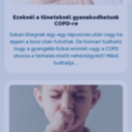
Ezeknél a tüneteknél gyanakodhatunk
COPD-re
Sokan lihegnek egy-egy lépcsőzés után vagy ha
éppen a busz után futottak. De honnan tudható,
hogy a gyengébb fizikai erőnlét vagy a COPD
okozza a terhelés miatti nehézlégzést? Miből
tudhatja ...