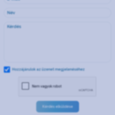
Hozzájárulok az üzenet megjelenéséhez
Kérdés elküldése