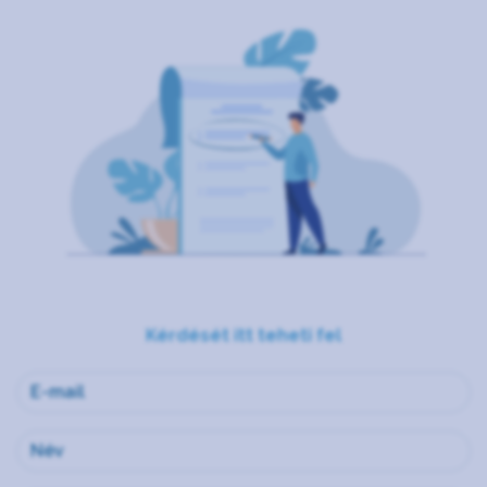
Kérdését itt teheti fel