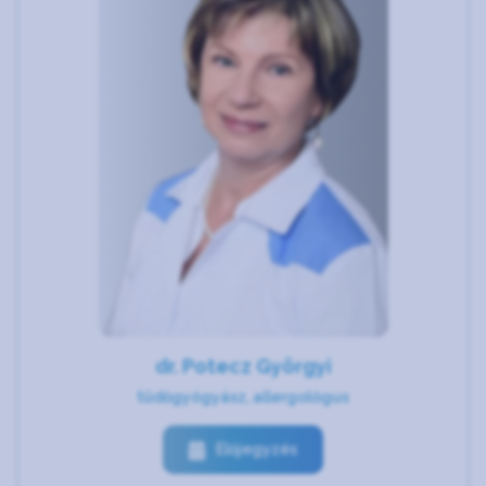
dr. Potecz Györgyi
tüdőgyógyász, allergológus
Előjegyzés