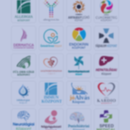
jó
Alvás
IMMUN
KÖZPONT
Központ