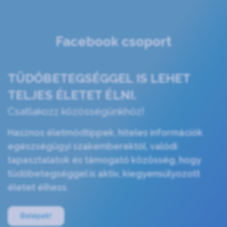
Facebook csoport
TÜDŐBETEGSÉGGEL IS LEHET
TELJES ÉLETET ÉLNI.
Csatlakozz közösségünkhöz!
Hasznos életmódtippek, hiteles információk
egészségügyi szakemberektől, valódi
tapasztalatok és támogató közösség, hogy
tüdőbetegséggel is aktív, kiegyensúlyozott
életet élhess.
Belépek!