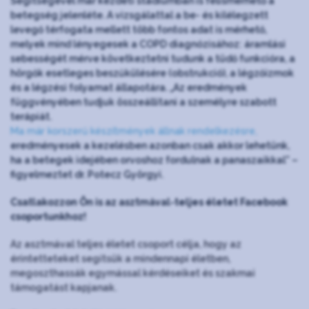
Segítségével már kezdeti stádiumban is felismerhető a
betegség jelenléte. A vizsgálattal a be- és kilélegzett
levegő térfogata mellett több fontos adat is mérhető,
melyek mind lényegesek a COPD diagnózisához: áramlási
sebességét mérve következtetni tudunk a tüdő funkcióra, a
hörgők esetleges beszűkülésére (obstrukció), a légzőizmok
és a légzési folyamat állapotára. „Az eredmények
függvényében tudjuk összeállítani a személyre szabott
terápiát.
Ma már korszerű készítmények állnak rendelkezésre,
eredményesek a kezelésben azonban csak akkor lehetünk,
ha a betegek idejében orvoshoz fordulnak a panaszaikkal” –
figyelmeztet dr. Potecz Györgyi.
Csatlakozzon Ön is az asztmával-teljes életet Facebook
csoportunkhoz!
Az asztmával teljes életet csoport célja, hogy az
érintetteteket segítsük a mindennapi életben,
megoszthassák egymással kérdéseiket és szakmai
támogatást kapjanak.