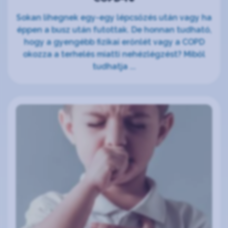
Sokan lihegnek egy-egy lépcsőzés után vagy ha
éppen a busz után futottak. De honnan tudható,
hogy a gyengébb fizikai erőnlét vagy a COPD
okozza a terhelés miatti nehézlégzést? Miből
tudhatja ...