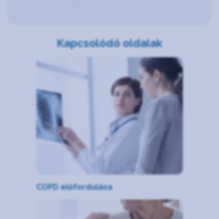
Kapcsolódó oldalak
COPD előfordulása