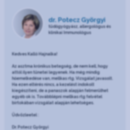
dr. Potecz Györgyi
tüdőgyógyász, allergológus és
klinikai Immunológus
Kedves Kalló Hajnalka!
Az asztma krónikus betegség, de nem kell, hogy
attól ilyen tünetei legyenek. Ha még mindig
hőemelkedése van, mellkas rtg. Vizsgálat javasolt.
Ha ezen eltérés nincs, a kezelést indokolt
kiegészíteni, de a panaszok alapján felmerûlhet
egyéb ok is. Továbblépni mellkas rtg felvétel
birtokában vizsgálat alapján lehetséges.
Üdvözleetel :
Dr. Potecz Györgyi