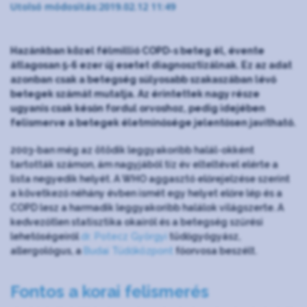
Utolsó módosítás:2019.02.12 11:49
Hazánkban közel félmillió COPD-s beteg él, évente
átlagosan 5-6 ezer új esetet diagnosztizálnak. Ez az adat
azonban csak a betegség súlyosabb szakaszában lévő
betegek számát mutatja. Az érintettek nagy része
ugyanis csak későn fordul orvoshoz, pedig idejében
felismerve a betegek életminősége jelentősen javítható.
2003-ban még az ötödik leggyakoribb halál-okként
tartották számon, ám nagyjából tíz év elteltével elérte a
lista negyedik helyét. A WHO aggasztó előrejelzése szerint
a következő néhány évben ismét egy helyet előre lép és a
COPD lesz a harmadik leggyakoribb halálok világszerte. A
kedvezőtlen statisztika okairól és a betegség szűrési
lehetőségeiről
dr. Potecz Györgyi
tüdőgyógyász,
allergológus, a
Budai Tüdőközpont
főorvosa beszélt.
Fontos a korai felismerés