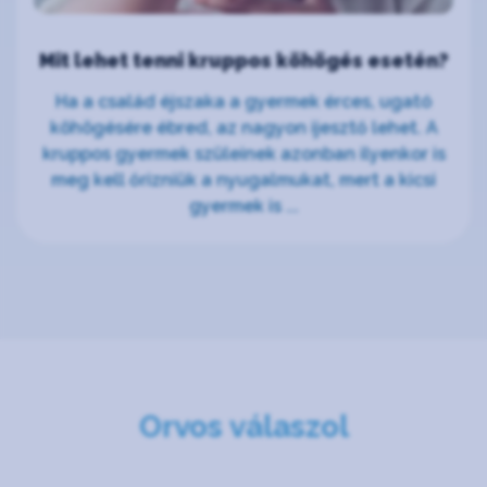
Mit lehet tenni kruppos köhögés esetén?
Ha a család éjszaka a gyermek érces, ugató
köhögésére ébred, az nagyon ijesztő lehet. A
kruppos gyermek szüleinek azonban ilyenkor is
meg kell őrizniük a nyugalmukat, mert a kicsi
gyermek is ...
Orvos válaszol