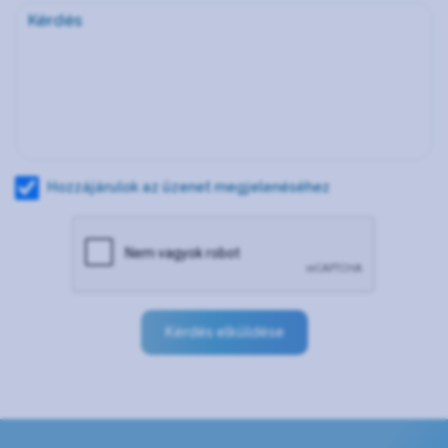
Hozzájárulok az üzenet megjelenéséhez
Kérdés elküldése