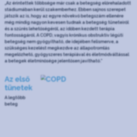
„Az érintettek többsége már csak a betegség előrehaladott
stádiumában kerül szakemberhez. Ebben sajnos szerepet
játszik az is, hogy az egyre növekvő betegszám ellenére
még mindig nagyon kevesen tudnak a betegség tüneteiről
és a szűrés lehetőségéről, az időben kezdett terápia
fontosságáról. A COPD, vagyis krónikus obstruktív légúti
betegség nem gyógyítható, de idejében felismerve, a
szükséges kezelést megkezdve az állapotromlás
megelőzhető, gyógyszeres terápiával és életmódváltással
a betegek életminősége jelentősen javítható.”
Az első
tünetek
A legtöbb
beteg