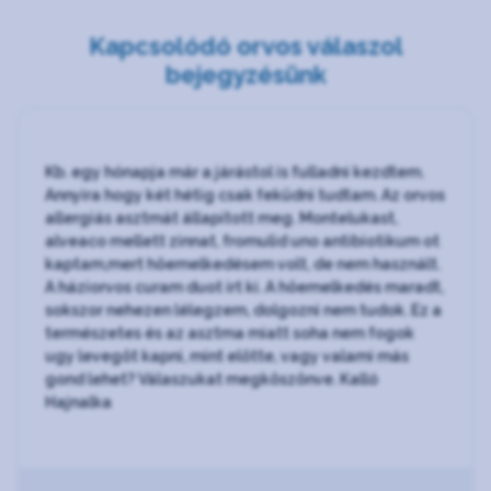
Kapcsolódó orvos válaszol
bejegyzésünk
Kb. egy hónapja már a járástol is fulladni kezdtem.
Annyira hogy két hétig csak feküdni tudtam. Az orvos
allergiás asztmát állapított meg. Montelukast,
alveaco mellett zinnat, fromulid uno antibiotikum ot
kaptam,mert höemelkedésem volt, de nem használt.
A háziorvos curam duot irt ki. A höemelkedés maradt,
sokszor nehezen lélegzem, dolgozni nem tudok. Ez a
természetes és az asztma miatt soha nem fogok
ugy levegöt kapni, mint elötte, vagy valami más
gond lehet? Válaszukat megköszönve. Kalló
Hajnalka