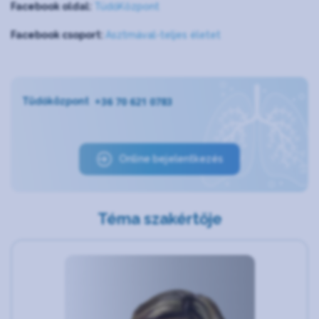
Facebook oldal:
TüdőKözpont
Facebook csoport:
Asztmával-teljes életet
+36 70 621 0783
Tüdőközpont
Online bejelentkezés
Téma szakértője