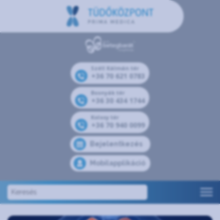
Széll Kálmán tér
+36 70 621 0783
Bosnyák tér
+36 30 434 1744
Kolosy tér
+36 70 940 0099
Bejelentkezés
Mobilapplikáció