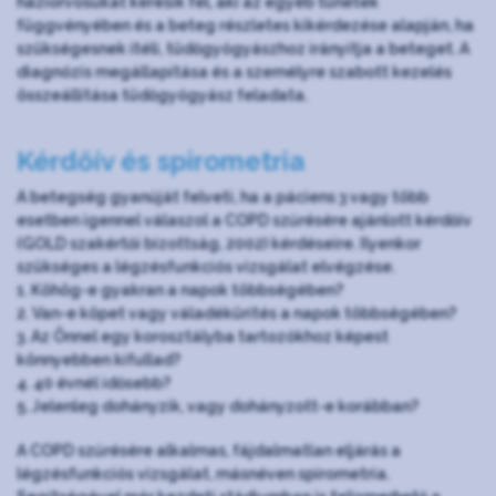
háziorvosukat keresik fel, aki az egyéb tünetek
függvényében és a beteg részletes kikérdezése alapján, ha
szükségesnek ítéli, tüdőgyógyászhoz irányítja a beteget. A
diagnózis megállapítása és a személyre szabott kezelés
összeállítása tüdőgyógyász feladata.
Kérdőív és spirometria
A betegség gyanúját felveti, ha a páciens 3 vagy több
esetben igennel válaszol a COPD szűrésére ajánlott kérdőív
(GOLD szakértői bizottság, 2002) kérdéseire. Ilyenkor
szükséges a légzésfunkciós vizsgálat elvégzése.
1. Köhög-e gyakran a napok többségében?
2. Van-e köpet vagy váladékürítés a napok többségében?
3. Az Önnel egy korosztályba tartozókhoz képest
könnyebben kifullad?
4. 40 évnél idősebb?
5. Jelenleg dohányzik, vagy dohányzott-e korábban?
A COPD szűrésére alkalmas, fájdalmatlan eljárás a
légzésfunkciós vizsgálat, másnéven spirometria.