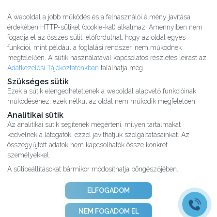
A weboldal a jobb működés és a felhasználói élmény javítása
érdekében HTTP-sütiket (cookie-kat) alkalmaz. Amennyiben nem
fogadja el az összes sütit, előfordulhat, hogy az oldal egyes
funkciói, mint például a foglalási rendszer, nem működnek
megfelelően. A sütik használatával kapcsolatos részletes leírást az
Adatkezelési Tájékoztatónkban
találhatja meg.
Szükséges sütik
Ezek a sütik elengedhetetlenek a weboldal alapvető funkcióinak
működéséhez, ezek nélkül az oldal nem működik megfelelően.
Analitikai sütik
Az analitikai sütik segítenek megérteni, milyen tartalmakat
kedvelnek a látogatók, ezzel javíthatjuk szolgáltatásainkat. Az
Kutatásaink
összegyűjtött adatok nem kapcsolhatók össze konkrét
Partnereink
személyekkel.
Impresszum
A sütibeállításokat bármikor módosíthatja böngészőjében.
Karrier
Adatvédelmi tájékoztató
ELFOGADOM
ÁSZF
Adatkezelési tájékoztató
NEM FOGADOM EL