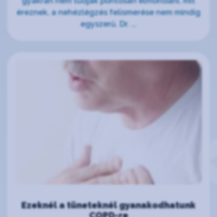
gyakran nem tudják pontosan elmondani, mit
éreznek, a nehézlégzés felismerése nem mindig
egyszerű. Dr. ...
Ezeknél a tüneteknél gyanakodhatunk
COPD-re