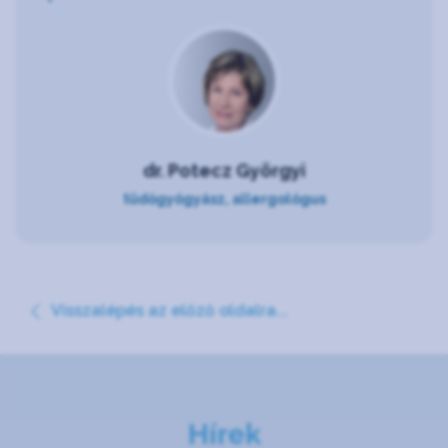
dr. Potecz Györgyi
tüdőgyógyász, allergológus
Visszalépés az előző oldalra...
Hírek