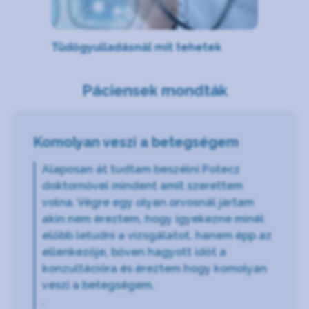
Tüdőgyulladásnál mit tehetek
Páciensek mondták
Komolyan veszi a betegségem
Alaposan át tudtam beszélni Potecz
doktornővel mindent amit szerettem
volna. Végre egy olyan orvosnál jártam
akin nem éreztem, hogy igyekezne minél
előbb letudni a vizsgálatot, hanem épp az
ellenkezője, bőven hagyott időt a
konzultációra és éreztem hogy komolyan
veszi a betegségem.
.