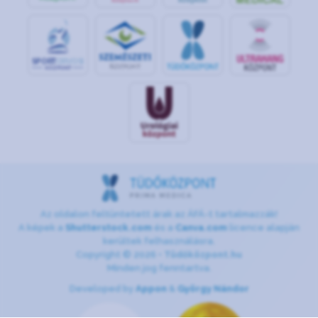
S
POR
T
O
R
V
OS
I
KÖ
ZPON
T
Az oldalon feltüntetett árak az ÁFÁ-t tartalmazzák!
A képek a
Shutterstock.com
és a
Canva.com
licence alapján
kerültek felhasználásra.
Copyright © 2026 •
Tüdőközpont.hu
Minden jog fenntartva.
Developed by
Appon
&
György Nándor