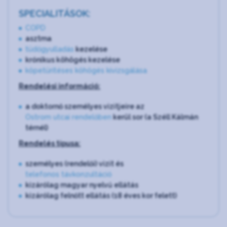
SPECIALITÁSOK:
COPD
asztma
tüdőgyulladás
kezelése
krónikus köhögés kezelése
köpetürítéses köhögés kivizsgálása
Rendelési információ:
a doktornő személyes vizitjeire az
Ostrom utcai rendelőben
kerül sor (a Széll Kálmán
térnél)
Rendelés típusa:
személyes (rendelői) vizit és
telefonos távkonzultáció
kizárólag magyar nyelvű ellátás
kizárólag felnőtt ellátás (18 éves kor felett)