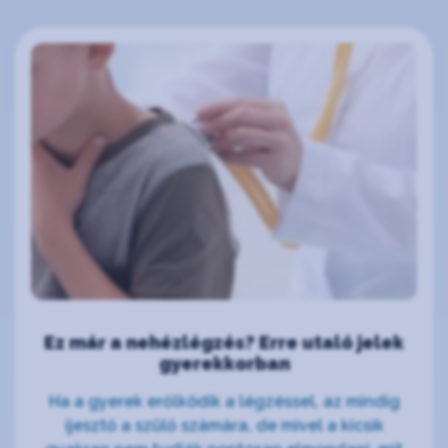
Ez már a nehézlégzés? Erre utaló jelek
gyerekkorban
Ha a gyerek erőlködik a légzéssel, az mindig
ijesztő a szülő számára, de mivel a kicsik