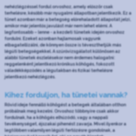
nehézlégzéssel fordul orvoshoz, amely először csak
terhelésre, később már nyugalmi állapotban jelentkezik. Ez a
tünet azonban már a betegség előrehaladott állapotát jelzi,
amikor már jelentős javulást már nem lehet elérni. A
legfontosabb – lenne - a kezdeti tünetek idején orvoshoz
fordulni. Ezeket azonban hajlamosak vagyunk
elbagatellizálni, de könnyen össze is téveszthetjük más
légúti betegségekkel. A szűrővizsgálatot különösen az
alábbi tünetek észlelésekor nem érdemes halogatni:
reggelenként jelentkező krónikus köhögés, fokozott
váladékképződés a légutakban és fizikai terhelésre
jelentkező nehézlégzés.
Kihez forduljon, ha tünetei vannak?
Rövid ideje fennálló köhögést a betegek általában otthon
próbálnak meg kezelni. Orvoshoz többnyire csak akkor
fordulnak, ha a köhögés elhúzódó, vagy a nappali
tevékenységet, éjszakai pihenést zavarja. Mivel ilyenkor a
legtöbben valamilyen légúti fertőzésre gondolnak, a