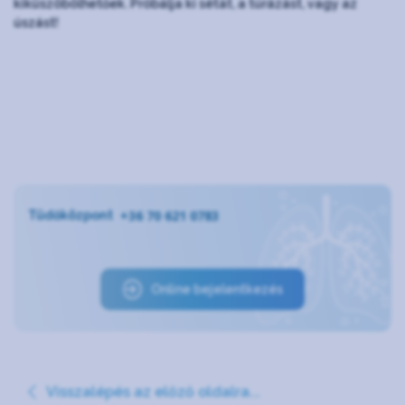
kiküszöbölhetőek. Próbálja ki sétát, a túrázást, vagy az
úszást!
+36 70 621 0783
Tüdőközpont
Online bejelentkezés
Visszalépés az előző oldalra...