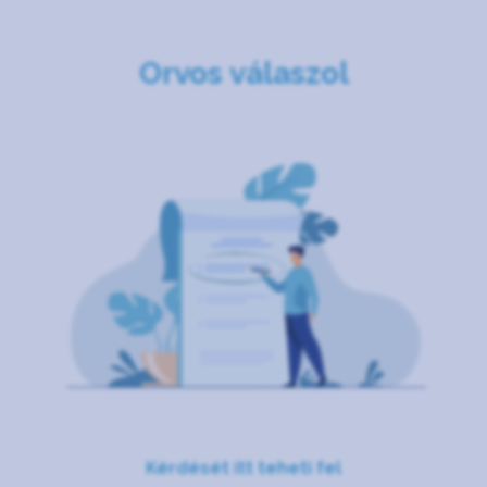
Orvos válaszol
Kérdését itt teheti fel