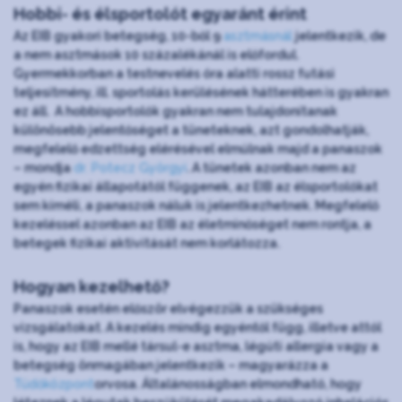
Hobbi- és élsportolót egyaránt érint
Az EIB gyakori betegség, 10-ből 9
asztmásnál
jelentkezik, de
a nem asztmások 10 százalékánál is előfordul.
Gyermekkorban a testnevelés óra alatti rossz futási
teljesítmény, ill. sportolás kerülésének hátterében is gyakran
ez áll. A hobbisportolók gyakran nem tulajdonítanak
különösebb jelentőséget a tüneteknek, azt gondolhatják,
megfelelő edzettség elérésével elmúlnak majd a panaszok
– mondja
dr. Potecz Györgyi
. A tünetek azonban nem az
egyén fizikai állapotától függenek, az EIB az élsportolókat
sem kíméli, a panaszok náluk is jelentkezhetnek. Megfelelő
kezeléssel azonban az EIB az életminőséget nem rontja, a
betegek fizikai aktivitását nem korlátozza.
Hogyan kezelhető?
Panaszok esetén először elvégezzük a szükséges
vizsgálatokat. A kezelés mindig egyéntől függ, illetve attól
is, hogy az EIB mellé társul-e asztma, légúti allergia vagy a
betegség önmagában jelentkezik – magyarázza a
Tüdőközpont
orvosa. Általánosságban elmondható, hogy