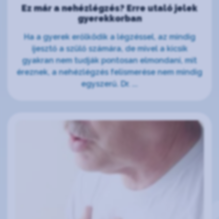
Ez már a nehézlégzés? Erre utaló jelek
gyerekkorban
Ha a gyerek erőlködik a légzéssel, az mindig
ijesztő a szülő számára, de mivel a kicsik
gyakran nem tudják pontosan elmondani, mit
éreznek, a nehézlégzés felismerése nem mindig
egyszerű. Dr. ...