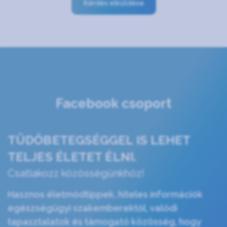
Kérdés elküldése
Facebook csoport
TÜDŐBETEGSÉGGEL IS LEHET
TELJES ÉLETET ÉLNI.
Csatlakozz közösségünkhöz!
Hasznos életmódtippek, hiteles információk
egészségügyi szakemberektől, valódi
tapasztalatok és támogató közösség, hogy