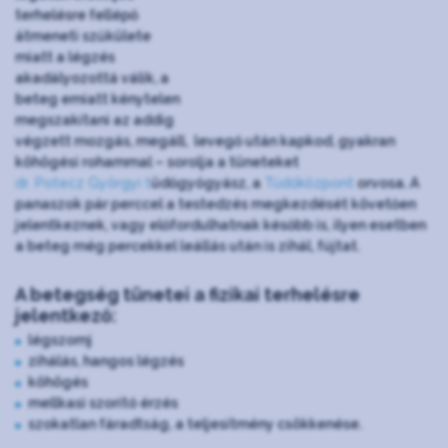
terhelésre fellépő
átmeneti szűkülete
miatt a légzés
akadályozottá válik, a
beteg emiatt kénytelen
megszakítani az addig
végzett mozgás, megáll, levegő után kapkod, gyakran
köhögési rohammal – sorolja a tüneteket
dr. Potecz Györgyi t
üdőgyógyász, a
Tüdőközpont
orvosa. A
panaszok pár perccel a testedzés megkezdését követően
jelentkeznek, vagy előfordulhatnak később is, ilyen esetben
a beteg még percekkel leállás után is zihál, fújtat.
A betegség tünetei a fizikai terhelésre
jelentkező:
légszomj
zihálás, hangos légzés
köhögés
mellkasi szorító érzés
szokatlan fáradtság, a teljesítmény csökkenése.