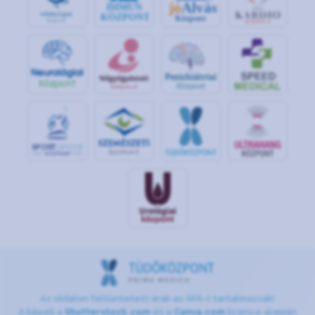
jó
Alvás
IMMUN
KÖZPONT
Központ
S
POR
T
O
R
V
OS
I
KÖ
ZPON
T
Az oldalon feltüntetett árak az ÁFÁ-t tartalmazzák!
A képek a
Shutterstock.com
és a
Canva.com
licence alapján