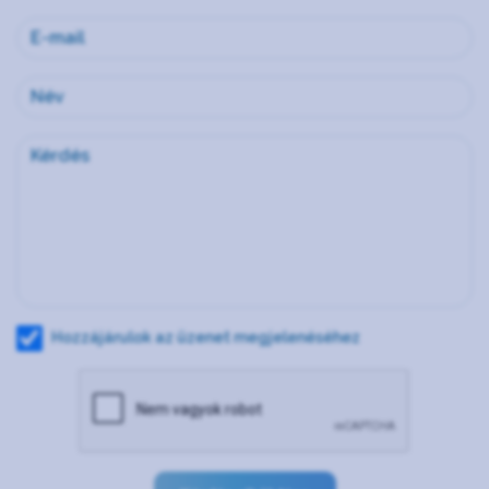
Hozzájárulok az üzenet megjelenéséhez