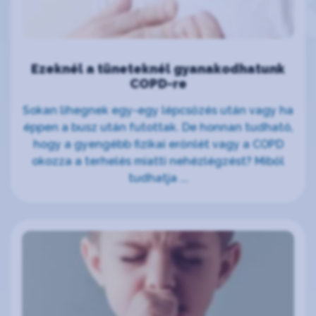
Ezeknél a tüneteknél gyanakodhatunk
COPD-re
Sokan lihegnek egy-egy lépcsőzés után vagy ha
éppen a busz után futottak. De honnan tudható,
hogy a gyengébb fizikai erőnlét vagy a COPD
okozza a terhelés miatti nehézlégzést? Miből
tudhatja ...