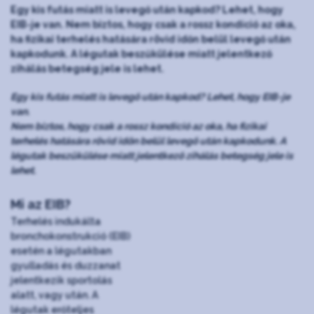
Egy kis futás miatt is levegő után kapkod? Lehet, hogy
EIB-je van. Nem biztos, hogy csak a rossz kondíció az oka,
ha fizikai terhelés hatására rövid időn belül levegő után
kapkodunk. A légutak beszűkülése miatt jelentkező
zihálás betegség jele is lehet.
Egy kis futás miatt is levegő után kapkod? Lehet, hogy EIB-je
van.
Nem biztos, hogy csak a rossz kondíció az oka, ha fizikai
terhelés hatására rövid időn belül levegő után kapkodunk. A
légutak beszűkülése miatt jelentkező zihálás betegség jele is
lehet.
Mi az EIB?
Terhelés indukálta
bronchokonstrukció (EIB)
esetén a légutakban
gyulladás és duzzanat
jelentkezik sportolás
alatt, vagy után. A
légutak erőteljes