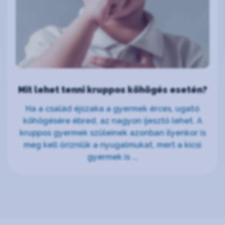
Mit lehet tenni kruppos köhögés esetén?
Ha a család éjszaka a gyermek érces, ugató
köhögésére ébred, az nagyon ijesztő lehet. A
kruppos gyermek szüleinek azonban ilyenkor is
meg kell őrizniük a nyugalmukat, mert a kicsi
gyermek is ...