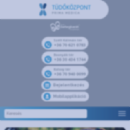
Széll Kálmán tér
+36 70 621 0783
Bosnyák tér
+36 30 434 1744
Kolosy tér
+36 70 940 0099
Bejelentkezés
Mobilapplikáció