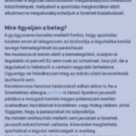
léteznek a légutak beszűkülését megakadályozó inhalációs
készítmények, melyeket a sportolás megkezdése előtt
alkalmazva megakadályozhatjuk a tünetek kialakulását.
Mire figyeljen a beteg?
A gyógyszeres kezelés mellett fontos, hogy sportolás
közben orron át lélegezzen, ez biztosítja a légutakba kerülő
levegő felmelegítését és párásítását.
Ne mulassza el edzés előtt a bemelegítést, szánjon rá
legalább 10 percet! Ez nem csak az izmoknak, tesz jót, de a
légutakat is felkészíti a várható nagyobb terhelésre.
Ugyanígy ne feledkezzen meg az edzés utáni levezetésről,
lazításról sem.
Kezelőorvosa hasznos tanácsokat adhat akkor is, ha a
tünetekhez allergia,
asztma
is társul. Ilyenkor javasolt
például a mozgást kerülni magas pollenszám esetén
szabadban, háziállatok közelében, vagy hideg időben, attól
függően, hogy a panaszokat mi súlyosbítja.
Ha minden erőfeszítés mellett sem javulnak a tünetek,
javasolt edzésformát váltania. A kevésbé megterhelő
sportokkal a légzési nehézségek is esetleg