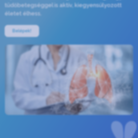
tüdőbetegséggel is aktív, kiegyensúlyozott
életet élhess.
Belépek!