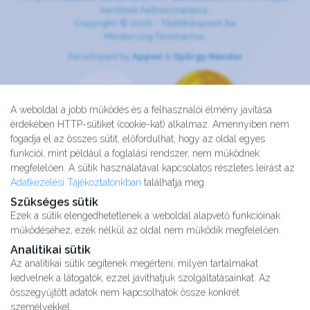
kerültek felhasználásra.
Copyright © 2026 •
Tüdőközpont.hu
Minden jog fenntartva.
Developed by
Appon
&
György Nándor
A weboldal a jobb működés és a felhasználói élmény javítása
érdekében HTTP-sütiket (cookie-kat) alkalmaz. Amennyiben nem
fogadja el az összes sütit, előfordulhat, hogy az oldal egyes
funkciói, mint például a foglalási rendszer, nem működnek
megfelelően. A sütik használatával kapcsolatos részletes leírást az
Adatkezelési Tájékoztatónkban
találhatja meg.
Szükséges sütik
Ezek a sütik elengedhetetlenek a weboldal alapvető funkcióinak
működéséhez, ezek nélkül az oldal nem működik megfelelően.
Analitikai sütik
Az analitikai sütik segítenek megérteni, milyen tartalmakat
kedvelnek a látogatók, ezzel javíthatjuk szolgáltatásainkat. Az
Kutatásaink
összegyűjtött adatok nem kapcsolhatók össze konkrét
Partnereink
személyekkel.