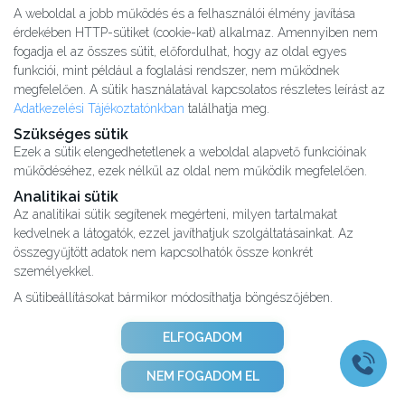
A weboldal a jobb működés és a felhasználói élmény javítása
érdekében HTTP-sütiket (cookie-kat) alkalmaz. Amennyiben nem
fogadja el az összes sütit, előfordulhat, hogy az oldal egyes
funkciói, mint például a foglalási rendszer, nem működnek
megfelelően. A sütik használatával kapcsolatos részletes leírást az
Adatkezelési Tájékoztatónkban
találhatja meg.
Szükséges sütik
Ezek a sütik elengedhetetlenek a weboldal alapvető funkcióinak
működéséhez, ezek nélkül az oldal nem működik megfelelően.
Analitikai sütik
Az analitikai sütik segítenek megérteni, milyen tartalmakat
kedvelnek a látogatók, ezzel javíthatjuk szolgáltatásainkat. Az
Kutatásaink
összegyűjtött adatok nem kapcsolhatók össze konkrét
Partnereink
személyekkel.
Impresszum
A sütibeállításokat bármikor módosíthatja böngészőjében.
Karrier
Adatvédelmi tájékoztató
ELFOGADOM
ÁSZF
Adatkezelési tájékoztató
NEM FOGADOM EL