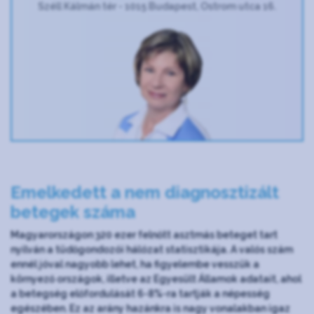
Széll Kálmán tér - 1015 Budapest, Ostrom utca 16.
Emelkedett a nem diagnosztizált
betegek száma
Magyarországon 320 ezer felnőtt asztmás beteget tart
nyilván a tüdőgondozói hálózat statisztikája. A valós szám
ennél jóval nagyobb lehet, ha figyelembe vesszük a
környező országok, illetve az Egyesült Államok adatait, ahol
a betegség előfordulását 6-8%-ra tartják a népesség
egészében. Ez az arány hazánkra is nagy vonalakban igaz