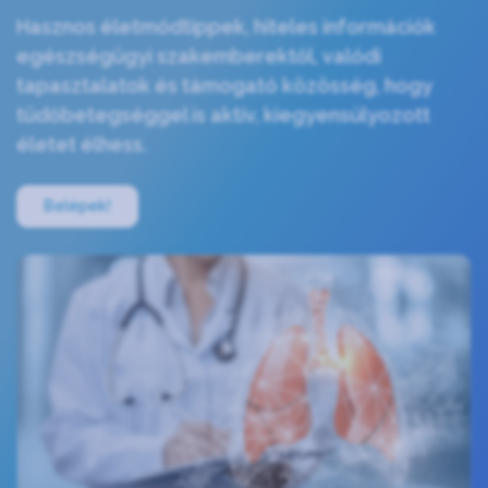
Hasznos életmódtippek, hiteles információk
egészségügyi szakemberektől, valódi
tapasztalatok és támogató közösség, hogy
tüdőbetegséggel is aktív, kiegyensúlyozott
életet élhess.
Belépek!