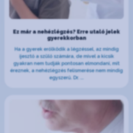
Ez már a nehézlégzés? Erre utaló jelek
gyerekkorban
Ha a gyerek erőlködik a légzéssel, az mindig
ijesztő a szülő számára, de mivel a kicsik
gyakran nem tudják pontosan elmondani, mit
éreznek, a nehézlégzés felismerése nem mindig
egyszerű. Dr. ...