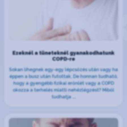
Ezeknél a tüneteknél gyanakodhatunk
COPD-re
Sokan lihegnek egy-egy lépcsőzés után vagy ha
éppen a busz után futottak. De honnan tudható,
hogy a gyengébb fizikai erőnlét vagy a COPD
okozza a terhelés miatti nehézlégzést? Miből
tudhatja ...