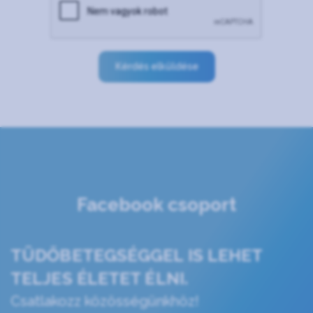
Kérdés elküldése
Facebook csoport
TÜDŐBETEGSÉGGEL IS LEHET
TELJES ÉLETET ÉLNI.
Csatlakozz közösségünkhöz!