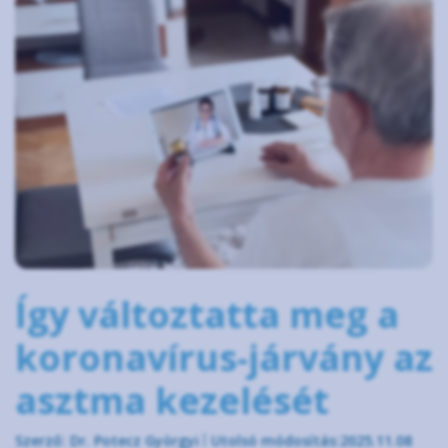
Így változtatta meg a
koronavírus-járvány az
asztma kezelését
Szerző: Dr. Potecz Györgyi
Utolsó módosítás:2025.11.08