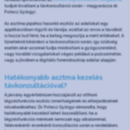
tudjuk kiváltani a távkonzultáció során – magyarázza dr.
Potecz Györgyi.
Az asztma pipához hasonló eszköz az adatokat egy
applikációban rögzíti és tárolja, ezáltal az orvos a távolból
is hozzá tud férni, ha a beteg megosztja a mért értékeket. A
tünetekről kikérdezi a távkonzultáció során, így szükség
esetén akár azonnal tudja módosítani a gyógyszerelést,
vagy további vizsgálatokat végez például a pulzoximéter,
vagy a jövőben a digitális fonendoszkóp adatai alapján.
Hatékonyabb asztma kezelés
távkonzultációval?
A járvány egyértelműen hozzájárult az otthoni
légzésfunkciós eszköz ismertségének és elterjedésének
növekedéséhez. Dr. Potecz Györgyi elmondta, hogy
hatékonyabb kezelést lehet összeállítani, ha a
légzésfunkciós mérések nemcsak egy alkalommal,
félévenkénti-évenkénti konzultációs során a rendelőben,