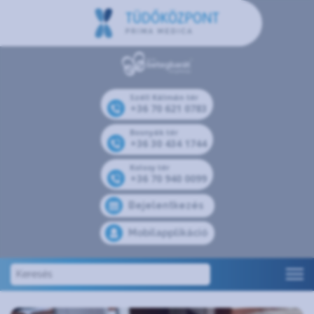
Széll Kálmán tér
+36 70 621 0783
Bosnyák tér
+36 30 434 1744
Kolosy tér
+36 70 940 0099
Bejelentkezés
Mobilapplikáció