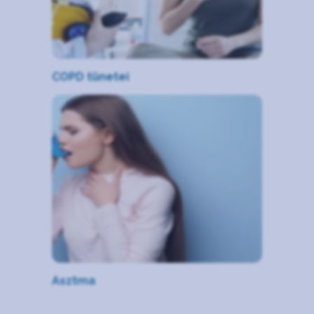
COPD tünetei
Asztma