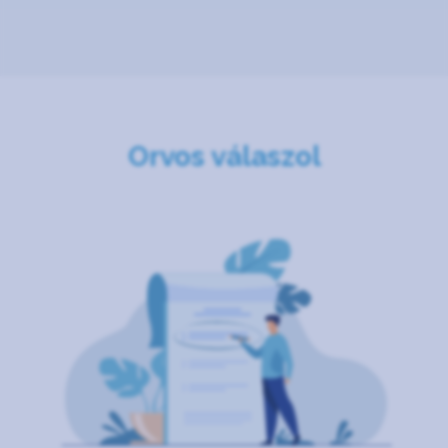
Orvos válaszol