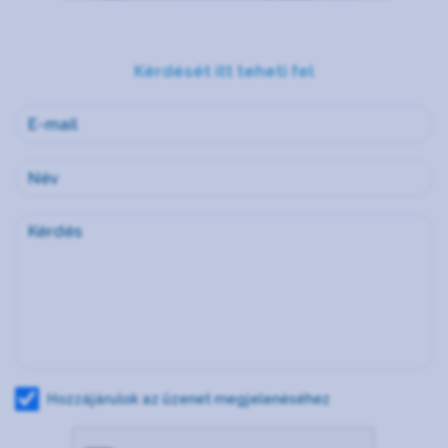
Kérdését itt teheti fel
Hozzájárulok az üzenet megjelenéséhez