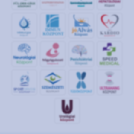
jó
Alvás
IMMUN
KÖZPONT
Központ
S
POR
T
O
R
V
OS
I
KÖ
ZPON
T