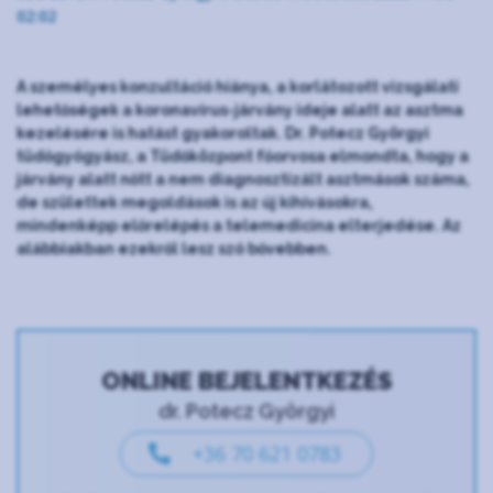
02:02
A személyes konzultáció hiánya, a korlátozott vizsgálati
lehetőségek a koronavírus-járvány ideje alatt az asztma
kezelésére is hatást gyakoroltak. Dr. Potecz Györgyi
tüdőgyógyász, a Tüdőközpont főorvosa elmondta, hogy a
járvány alatt nőtt a nem diagnosztizált asztmások száma,
de születtek megoldások is az új kihívásokra,
mindenképp előrelépés a telemedicina elterjedése. Az
alábbiakban ezekről lesz szó bővebben.
ONLINE BEJELENTKEZÉS
dr. Potecz Györgyi
+36 70 621 0783