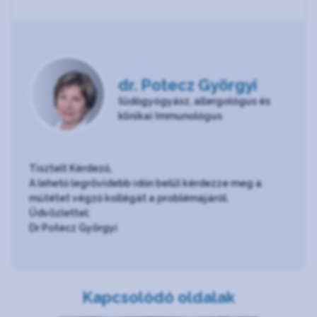
dr. Potecz Györgyi
tüdőgyógyász, allergológus és
klinikai Immunológus
Tisztelt Kérdező,
A lehető legrövidebb időn belül kérdezze meg a
műtétet végző kollégát a problémájáról.
Üdvözlettel:
Dr Potecz Györgyi
Kapcsolódó oldalak