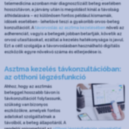
telemedicina azonban már diagnosztizált beteg esetében
hosszútávon, a járvány után is megoldást kínál a távolság
áthidalására – ez különösen fontos például kismamák,
idősek esetében - lehetővé teszi a gyakoribb orvos-beteg
konzultációt. A
távorvoslás az asztma kezelésében
növeli az
adherenciát, vagyis a betegek jobban betartják, követik az
orvosi utasításokat, ezáltal a kezelés hatékonysága is javul.
Ezt a célt szolgálja a távorvoslásban használható digitális
eszközök egyre növekvő száma és elterjedése is.
Asztma kezelés távkonzultációban:
az otthoni légzésfunkció
Ahhoz, hogy az asztmás
beteggel hosszabb távon is
távkonzultációt folytassunk,
szükség van bizonyos
eszközökre, amelyek fontos
adatokat szolgáltatnak a
távolból, a beteg állapotáról. A
rendelői spirometriát az
otthoni légzésfunkciós vizsgálattal