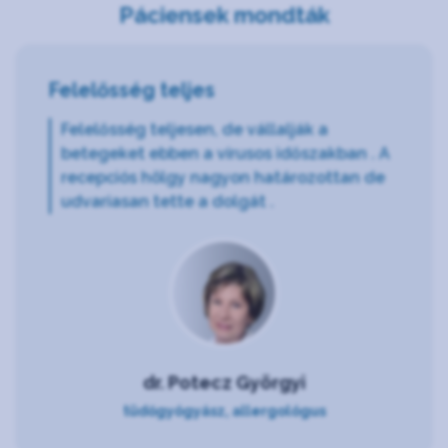
Páciensek mondták
Felelősség teljes
Felelősség teljesen, de vállalják a
betegeket ebben a vírusos időszakban . A
recepciós hölgy nagyon határozottan de
udvariasan tette a dolgát .
dr. Potecz Györgyi
tüdőgyógyász, allergológus