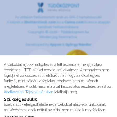
Az oldalon feltüntetett árak az ÁFÁ-t tartalmazzák!
A képek a
Shutterstock.com
és a
Canva.com
licence alapján
kerültek felhasználásra.
Copyright © 2026 •
Tüdőközpont.hu
Minden jog fenntartva.
Developed by
Appon
&
György Nándor
A weboldal a jobb működés és a felhasználói élmény javítása
érdekében HTTP-sütiket (cookie-kat) alkalmaz. Amennyiben nem
fogadja el az összes sütit, előfordulhat, hogy az oldal egyes
funkciói, mint például a foglalási rendszer, nem működnek
megfelelően. A sütik használatával kapcsolatos részletes leírást az
Adatkezelési Tájékoztatónkban
találhatja meg.
Szükséges sütik
Ezek a sütik elengedhetetlenek a weboldal alapvető funkcióinak
működéséhez, ezek nélkül az oldal nem működik megfelelően.