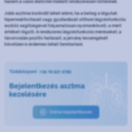
hanem a valós életvitel mellett rendszeresen történnek.
Jobb asztma kontrollt lehet elérni, ha a beteg a légutak
hiperreaktivitását vagy gyulladását otthoni légzésfunkciós
eszköz segítségével folyamatosan nyomonköveti, a mért
értéket rögzíti. A rendszeres légzésfunkciós méréseket, a
távorvoslás pozitív hatásait, a járvány lecsengését
követően is érdemes tehát fenntartani.
+36 70 621 0783
Tüdőközpont
Bejelentkezés asztma
kezelésére
Online bejelentkezés