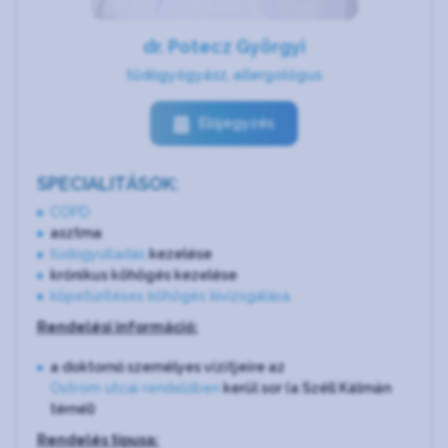
dr. Potecz Györgyi
tüdőgyógyász, allergológus
Előjegyzés
SPECIALITÁSOK:
COPD
asztma
tüdőgyulladás
kezelése
krónikus köhögés kezelése
köpetürítéses köhögés kivizsgálása
Rendelési információ:
a doktornő személyes vizitjeire az
Ostrom utcai rendelőben
kerül sor (a Széll Kálmán
térnél)
Rendelés típusa: