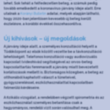
lehet. Sok tehát a felfedezetlen beteg, a számuk pedig
tovább emelkedett a koronavírus-járvány ideje alatt. Erre
utalnak a
Korányi Bulletin
adatai, melyek alapján látható,
hogy 2020-ban jelentősen kevesebb új beteg került
észlelésre, a korábbi évekkel összehasonlítva.
Új kihívások – új megoldások
A járvány ideje alatt, a személyes konzultáció helyett a
Tüdőközpont az elsők között vezette be a távkonzultáció
lehetőségét. Telefonos konzultáció vagy audiovizuális
kapcsolat (videohívás) segítségével az orvos-beteg
kapcsolattartás fennmaradt a járvány miatt bevezetett
korlátozások mellett is. Biztonságos közegben, a beteg az
otthonából kaphatott választ a tüneteivel,
gyógyszereléssel, eszközhasználattal kapcsolatban
felmerülő kérdéseire.
A fizikális vizsgálat, a rendelőben végzett spirometria és az
eszközhasználat személyes betanítása csak a
hagyományos, rendelői vizit során valósulhat meg. A