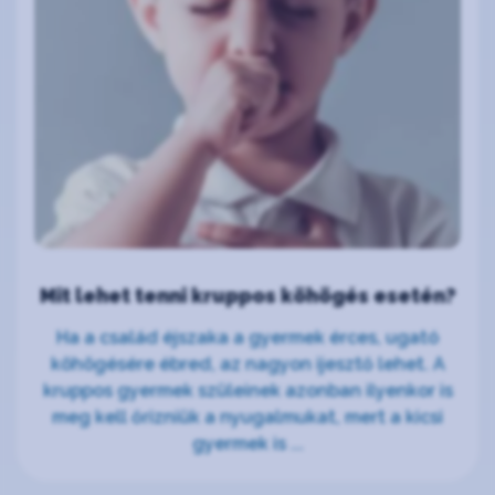
Mit lehet tenni kruppos köhögés esetén?
Ha a család éjszaka a gyermek érces, ugató
köhögésére ébred, az nagyon ijesztő lehet. A
kruppos gyermek szüleinek azonban ilyenkor is
meg kell őrizniük a nyugalmukat, mert a kicsi
gyermek is ...