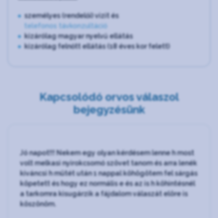
személyes (rendelői) vizit és
telefonos távkonzultáció
kizárólag magyar nyelvű ellátás
kizárólag felnőtt ellátás (18 éves kor felett)
Kapcsolódó orvos válaszol
bejegyzésünk
Jó napot!!! Nekem egy olyan kérdésem lenne h most
volt melkasi nyirokcsomó szövet tanom és arra lenék
kiváncsi h mütét után 1 nappal köhögötem fel sárgás
köpetett és hogy ez normális e és az is h köhintésnél
a tarkomra kisugárzik a fájdalom válaszát elöre is
köszönöm.