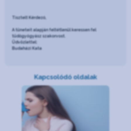
Tisztelt Kérdező,
A tüneteit alapján feltétlenül keressen fel
tüdőgyógyász szakorvost.
Üdvözlettel:
Budaházi Kata
Kapcsolódó oldalak