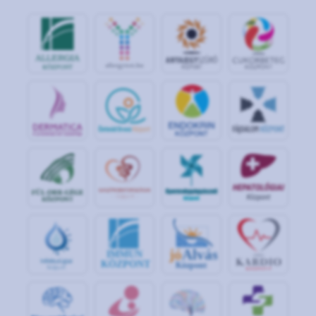
jó
Alvás
IMMUN
KÖZPONT
Központ