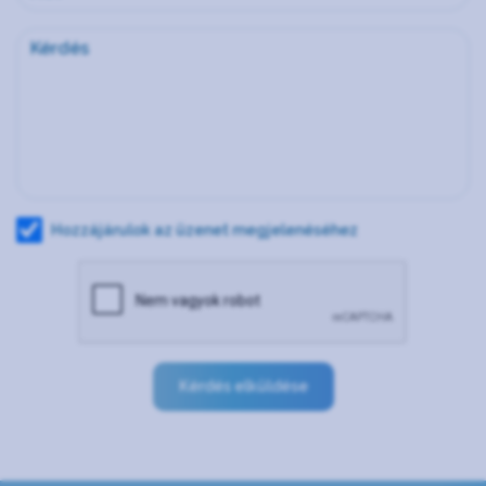
Hozzájárulok az üzenet megjelenéséhez
Kérdés elküldése