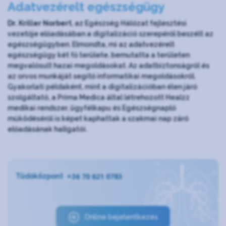
Adatvezérelt egészségügy
Dr. Kriller Norbert
, az Egészség Hálózat fejlesztési
vezetője előadásában a digitalizáció szerepéről beszélt az
egészségügyben. Elmondta, mi az adatvezérelt
egészségügy két fő területe, bemutatta a területen
megvalósult hazai megoldásokat. Az adatbiztonságról és
az orvos munkáját segítő informatikai megoldásokról.
Gyakorlati példaként, mint a digitalizációban élen járó
szolgáltató, a Prima Medica által létrehozott Healzz
medikai rendszer, ügyfélkapu és Egészségnapló
működéséről is képet kaphattak a szakmai nap záró
előadásának hallgatói.
+36 70 621 0783
Tüdőközpont
Online bejelentkezés