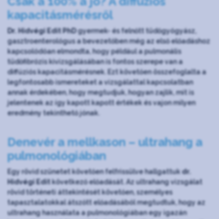
Csak a 100% a jó? A diffúziós
kapacitásmérésről
Dr. Hidvégi Edit PhD
gyermek- és felnőtt tüdőgyógyász,
gasztroenterológus a bevezetőben még az első előadáshoz
kapcsolódóan elmondta, hogy például a pulmonális
tüdőfibrózis kivizsgálásában is fontos szerepe van a
diffúziós kapacitásmérésnek. Ezt követően összefoglalta a
legfontosabb ismereteket a vizsgálattal kapcsolatban
annak érdekében, hogy megtudjuk, hogyan zajlik, mit is
jelentenek az így kapott kapott értékek és vajon milyen
eredmény tekinthető jónak.
Denevér a mellkason – ultrahang a
pulmonológiában
Egy rövid szünetet követően felfrissülve hallgattuk
dr.
Hidvégi Edit
következő előadását. Az ultrahang vizsgálat
rövid történeti áttekintését követően, személyes
tapasztalatokkal átszőtt előadásából megtudtuk, hogy az
ultrahang használata a pulmonológiában egy igazán