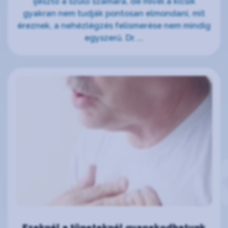
ijesztő a szülő számára, de mivel a kicsik
gyakran nem tudják pontosan elmondani, mit
éreznek, a nehézlégzés felismerése nem mindig
egyszerű. Dr. ...
Ezeknél a tüneteknél gyanakodhatunk