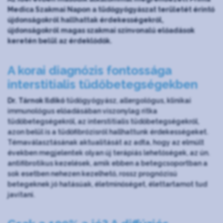
Medica Szakmai Napon a tüdőgyógyászat területét érintő
újdonságokról hallhattak érdekességekről,
újdonságokról magas szakmai színvonalú előadások
keretén belül az érdeklődők.
A korai diagnózis fontossága
interstitialis tüdőbetegségekben
Dr. Tárnok Ildikó
tüdőgyógyász, allergológus, klinikai
immunológus előadásában viszonylag ritka
tüdőbetegségekről, az interstitialis tüdőbetegségekről,
azon belül is a tüdőfibrózisról hallhattunk érdekességeket.
Témaválasztásának aktualitását az adta, hogy az elmúlt
években megjelentek olyan új terápiás lehetőségek, az ún.
antifibrotikus kezelések, amik ebben a betegcsoportban a
sok esetben nehezen kezelhető, rossz prognózisú
betegeknek jó hatásúak, életminőséget, élettartamot tud
javítani.