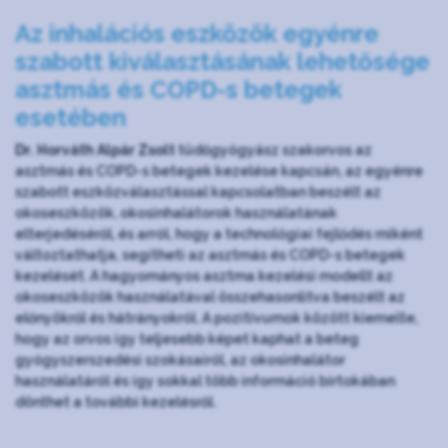
Az inhalációs eszközök egyénre
szabott kiválasztásának lehetősége
asztmás és COPD-s betegek
esetében
Dr. Horváth Alpár Zsolt
tüdőgyógyász szakorvos az
asztmás és COPD-s betegek kezelése kapcsán, az egyénre
szabott eszközválasztással kapcsolatban beszélt az
okoseszközök, okosinhalátorok használatának
elterjedéséről, és arról, hogy a technológiai fejlődés miként
változtathatja, segítheti az asztmás és COPD-s betegek
kezelését. A hagyományos asztma kezelési modellt az
okoseszközök használatával összehasonlítva beszélt az
előnyökről és hátrányokról. A pozitívumok között kiemelte,
hogy az orvos így teljesebb képet kaphat a beteg
gyógyszerszedési szokásairól, az okosinhalátor
használatáról és így sokkal több információ birtokában
dönthet a további kezelésről.