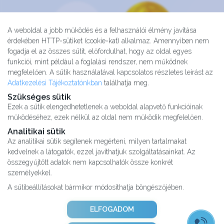
A weboldal a jobb működés és a felhasználói élmény javítása
érdekében HTTP-sütiket (cookie-kat) alkalmaz. Amennyiben nem
fogadja el az összes sütit, előfordulhat, hogy az oldal egyes
funkciói, mint például a foglalási rendszer, nem működnek
megfelelően. A sütik használatával kapcsolatos részletes leírást az
Adatkezelési Tájékoztatónkban
találhatja meg.
Szükséges sütik
Ezek a sütik elengedhetetlenek a weboldal alapvető funkcióinak
működéséhez, ezek nélkül az oldal nem működik megfelelően.
Analitikai sütik
Az analitikai sütik segítenek megérteni, milyen tartalmakat
kedvelnek a látogatók, ezzel javíthatjuk szolgáltatásainkat. Az
Kutatásaink
összegyűjtött adatok nem kapcsolhatók össze konkrét
Partnereink
személyekkel.
Impresszum
A sütibeállításokat bármikor módosíthatja böngészőjében.
Karrier
Adatvédelmi tájékoztató
ELFOGADOM
ÁSZF