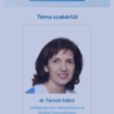
Téma szakértői
dr. Tárnok Ildikó
tüdőgyógyász, allergológus és
klinikai immunológus