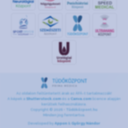
S
POR
T
O
R
V
OS
I
KÖ
ZPON
T
Az oldalon feltüntetett árak az ÁFÁ-t tartalmazzák!
A képek a
Shutterstock.com
és a
Canva.com
licence alapján
kerültek felhasználásra.
Copyright © 2026 •
Tüdőközpont.hu
Minden jog fenntartva.
Developed by
Appon
&
György Nándor