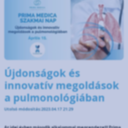
Újdonságok és
innovatív megoldások
a pulmonológiában
Utolsó módosítás:2023.04.17 21:29
Az idei évben második alkalommal megrendezett Prima