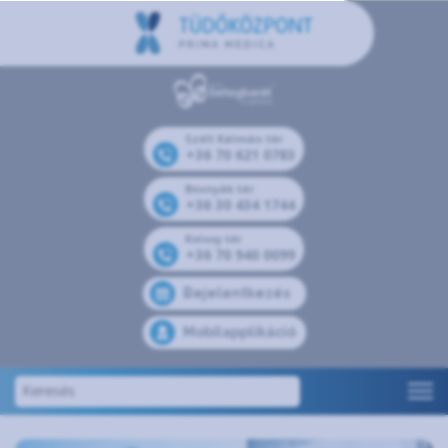
Széll Kálmán tér
+36 70 621 0783
Bosnyák tér
+36 30 434 1744
Kolosy tér
+36 70 940 0099
Bejelentkezés
Mobilapplikáció