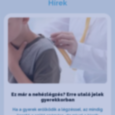
Hírek
Ez már a nehézlégzés? Erre utaló jelek
gyerekkorban
Ha a gyerek erőlködik a légzéssel, az mindig