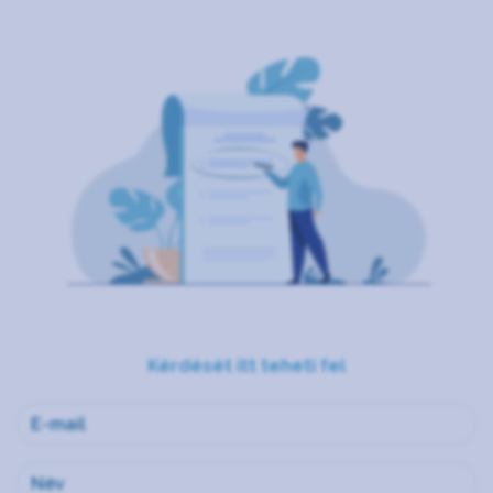
Kérdését itt teheti fel