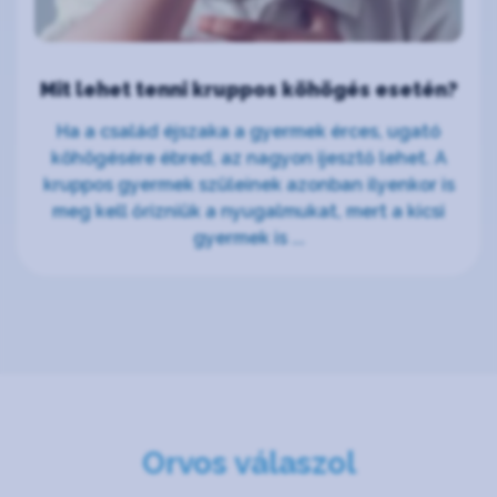
Mit lehet tenni kruppos köhögés esetén?
Ha a család éjszaka a gyermek érces, ugató
köhögésére ébred, az nagyon ijesztő lehet. A
kruppos gyermek szüleinek azonban ilyenkor is
meg kell őrizniük a nyugalmukat, mert a kicsi
gyermek is ...
Orvos válaszol