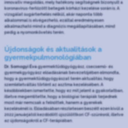
innovatív megoldás, mely hatékony segítségnek bizonyult a
koronavírus-fertőzött betegek kórházi kezelése során is. A
vizsgálat sugárterhelés nélkül, akár naponta több
alkalommal is elvégezhető, ezáltal eredményesen
alkalmazható mind a diagnózis megállapításában, mind
pedig a nyomonkövetés terén.
Újdonságok és aktualitások a
gyermekpulmonológiában
Dr. Somogyi Éva
gyermektüdőgyógyász, csecsemő- és
gyermekgyógyász előadásának bevezetőjében elmondta,
hogy a gyermektüdőgyógyászat terén aktualitás, hogy
szemléletváltás történt az asztma kezelésében. A
későbbiekben ismertette, hogy ez mit jelent a gyakorlatban,
illetve megemlítette, hogy a biológiai terápiák terjednek
most már nemcsak a felnőttek, hanem a gyerekek
kezelésénél is. Előadásában részletesen beszélt ezen kívül a
2022 januárjától kezdődött újszülöttkori CF-szűrésről, illetve
az újdonságokról a CF-terápiában.