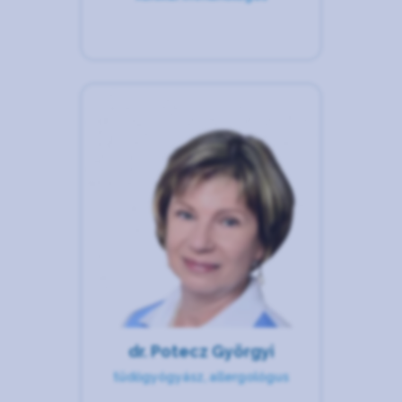
dr. Potecz Györgyi
tüdőgyógyász, allergológus