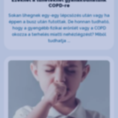
COPD-re
Sokan lihegnek egy-egy lépcsőzés után vagy ha
éppen a busz után futottak. De honnan tudható,
hogy a gyengébb fizikai erőnlét vagy a COPD
okozza a terhelés miatti nehézlégzést? Miből
tudhatja ...