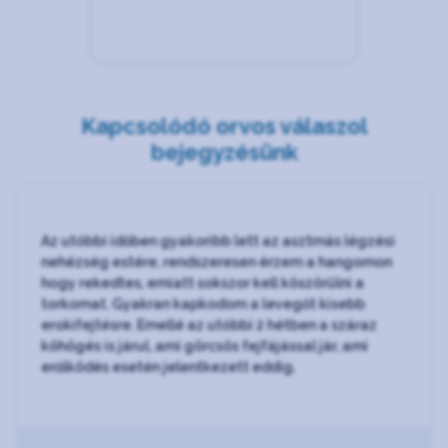
Kapcsolódó orvos válaszol
bejegyzésünk
Az utóbbi időben gyakoribb lett az asztmás légzési
nehézség estére, rendszeresen érzem a hangomon
hogy rekedtes, emiatt sokszor kell köszörülni a
torkomat. Gyakran kapkodom a levegőt kisebb
erokifejtésre. Emellé az utóbbi 2 hétben a száraz
köhögés is járul, ami görcsös fejfájással jár, ami
erőlködés esetén jelentkezett eddig.