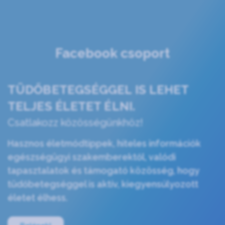
Facebook csoport
TÜDŐBETEGSÉGGEL IS LEHET
TELJES ÉLETET ÉLNI.
Csatlakozz közösségünkhöz!
Hasznos életmódtippek, hiteles információk
egészségügyi szakemberektől, valódi
tapasztalatok és támogató közösség, hogy
tüdőbetegséggel is aktív, kiegyensúlyozott
életet élhess.