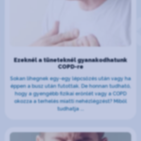
Ezeknél a tüneteknél gyanakodhatunk
COPD-re
Sokan lihegnek egy-egy lépcsőzés után vagy ha
éppen a busz után futottak. De honnan tudható,
hogy a gyengébb fizikai erőnlét vagy a COPD
okozza a terhelés miatti nehézlégzést? Miből
tudhatja ...