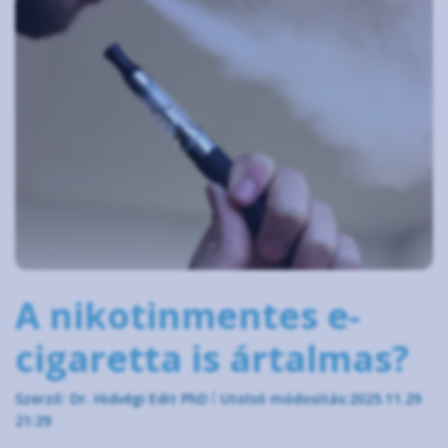
A nikotinmentes e-
cigaretta is ártalmas?
Szerző: Dr. Hidvégi Edit PhD
Utolsó módosítás:2025.11.29
21:29