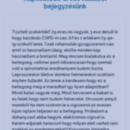
bejegyzésünk
Tisztelt szakértők!! 29 eves no vagyok, 3 eve derult ki
hogy kezdodo COPD-m van. A Fev 1 ertekem 75-90-
ig szokott lenni. Csak rohamoldo gyogyszerem van
amit 2x hasznaltam idaig, elotte minden nap
hasznaltam a bretarist. Meg nincsen kialakulva ez a
betegseg, voltmar pont influenzasan hogy normal
volt a spirometriai eredmenyem.tudom tiszta.
Lepcsozeskor illetve dombra felmeneskor szoktam
enyhen fulladni. Az lenne a kerdesem hogy ez a
betegseg meg e maradhat igy ilyen allapotban?
Mivel fiatal vagyok meg. Most tervezem a babat is,
es felek hogy nem tudom felnevelni. Orvosom annyit
mondott ha nem szokom le a cigizesrol 50 evesen
kijon rajtam teljesen ez a betegseg. Probalom a
dohanyzast abba hagyni, elektromos cigivel is.
Kerem adjanak tanacsot hogy milyen elet varhat ram
ezekkel az eredmenyekkel? Koszonom. Hajnalka