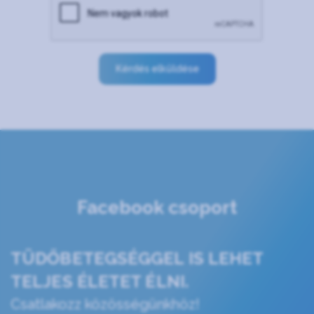
Kérdés elküldése
Facebook csoport
TÜDŐBETEGSÉGGEL IS LEHET
TELJES ÉLETET ÉLNI.
Csatlakozz közösségünkhöz!