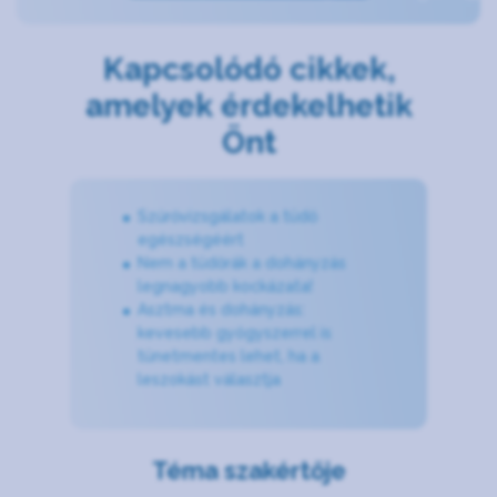
Kapcsolódó cikkek,
amelyek érdekelhetik
Önt
Szűrővizsgálatok a tüdő
egészségéért
Nem a tüdőrák a dohányzás
legnagyobb kockázata!
Asztma és dohányzás:
kevesebb gyógyszerrel is
tünetmentes lehet, ha a
leszokást választja
Téma szakértője