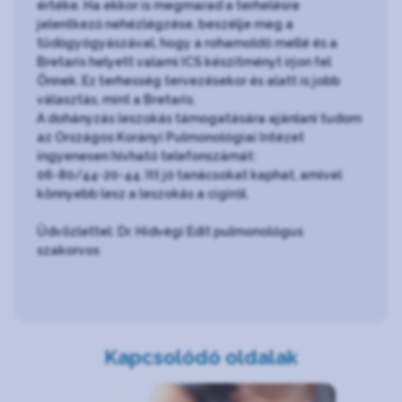
értéke. Ha ekkor is megmarad a terhelésre
jelentkező nehézlégzése, beszélje meg a
tüdőgyógyászával, hogy a rohamoldó mellé és a
Bretaris helyett valami ICS készítményt írjon fel
Önnek. Ez terhesség tervezésekor és alatt is jobb
választás, mint a Bretaris.
A dohányzás leszokás támogatására ajánlani tudom
az Országos Korányi Pulmonológiai Intézet
ingyenesen hívható telefonszámát:
06-80/44-20-44. Itt jó tanácsokat kaphat, amivel
könnyebb lesz a leszokás a cigiről.
Üdvözlettel: Dr. Hidvégi Edit pulmonológus
szakorvos
Kapcsolódó oldalak