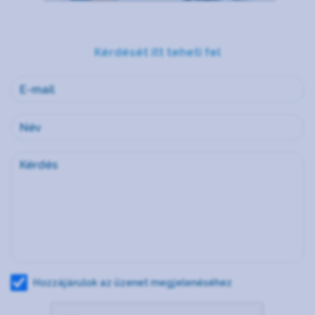
Kérdését itt teheti fel
Hozzájárulok az üzenet megjelenéséhez