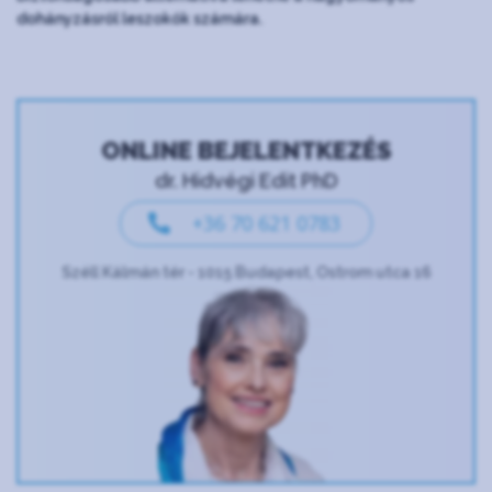
dohányzásról leszokók számára.
ONLINE BEJELENTKEZÉS
dr. Hidvégi Edit PhD
+36 70 621 0783
Széll Kálmán tér - 1015 Budapest, Ostrom utca 16