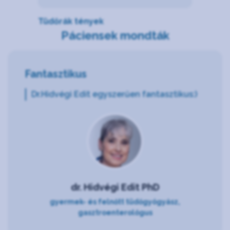
Tüdőrák tények
Páciensek mondták
Fantasztikus
Dr.Hidvégi Edit egyszerűen fantasztikus:)
dr. Hidvégi Edit PhD
gyermek- és felnőtt tüdőgyógyász,
gasztroenterológus