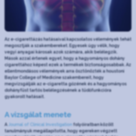
Az e-cigarettázás hatásaival kapcsolatos vélemények tehát
megosztják a szakembereket. Egyesek úgy vélik, hogy
vegyi anyagai károsak azok számára, akik belélegzik.
Mások azzal értenek egyet, hogy a hagyományos dohány
cigarettához képest ezek a termékek biztonságosabbak. Az
ellentmondásos vélemények arra ösztönözték a houstoni
Baylor College of Medicine szakembereit, hogy
megvizsgálják az e-cigaretta gőzének és a hagyományos
dohányfüst tartós belélegzésének a tüdőfunkcióra
gyakorolt hatásait.
A vizsgálat menete
A
Journal of Clinical Investigation
folyóiratban közölt
tanulmányuk megállapította, hogy egereken végzett