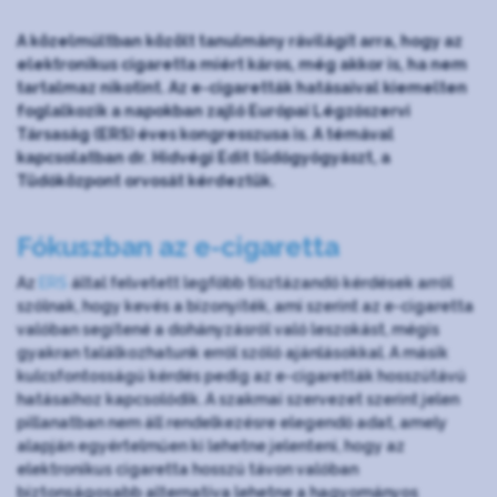
A közelmúltban közölt tanulmány rávilágít arra, hogy az
elektronikus cigaretta miért káros, még akkor is, ha nem
tartalmaz nikotint. Az e-cigaretták hatásaival kiemelten
foglalkozik a napokban zajló Európai Légzőszervi
Társaság (ERS) éves kongresszusa is. A témával
kapcsolatban dr. Hidvégi Edit tüdőgyógyászt, a
Tüdőközpont orvosát kérdeztük.
Fókuszban az e-cigaretta
Az
ERS
által felvetett legfőbb tisztázandó kérdések arról
szólnak, hogy kevés a bizonyíték, ami szerint az e-cigaretta
valóban segítené a dohányzásról való leszokást, mégis
gyakran találkozhatunk erről szóló ajánlásokkal. A másik
kulcsfontosságú kérdés pedig az e-cigaretták hosszútávú
hatásaihoz kapcsolódik. A szakmai szervezet szerint jelen
pillanatban nem áll rendelkezésre elegendő adat, amely
alapján egyértelműen ki lehetne jelenteni, hogy az
elektronikus cigaretta hosszú távon valóban
biztonságosabb alternatíva lehetne a hagyományos