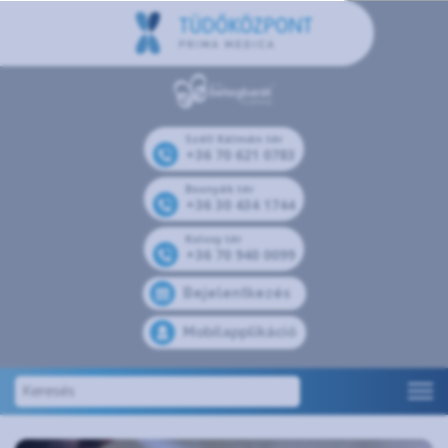
Széll Kálmán tér
+36 70 621 0783
Bosnyák tér
+36 30 434 1744
Kolosy tér
+36 70 940 0099
Bejelentkezés
Mobilapplikáció