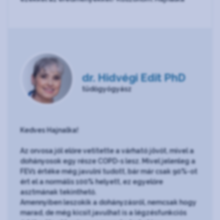
dr. Hidvégi Edit PhD
tüdőgyógyász
Kedves Hajnalka!
Az orvosa jól előre vetítette a várható jövőt, mivel a
dohányosok egy része COPD-s lesz. Mivel jelenleg a
FEV1 értéke még javulni tudott, bár már csak 90%-ot
ért el a normális 100% helyett, ez egyelőre
asztmának tekinthető.
Amennyiben leszokik a dohányzásról, nemcsak hogy
marad, de még kicsit javulhat is a légzésfunkciós