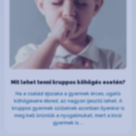
Mit lehet tenni kruppos köhögés esetén?
Ha a család éjszaka a gyermek érces, ugató
köhögésére ébred, az nagyon ijesztő lehet. A
kruppos gyermek szüleinek azonban ilyenkor is
meg kell őrizniük a nyugalmukat, mert a kicsi
gyermek is ...