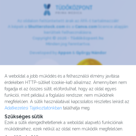
Az oldalon feltüntetett árak az ÁFÁ-t tartalmazzák!
A képek a
Shutterstock.com
és a
Canva.com
licence alapján
kerültek felhasználásra.
Copyright © 2026 •
Tüdőközpont.hu
Minden jog fenntartva.
Developed by
Appon
&
György Nándor
A weboldal a jobb működés és a felhasználói élmény javítása
érdekében HTTP-sütiket (cookie-kat) alkalmaz. Amennyiben nem
fogadja el az összes sütit, előfordulhat, hogy az oldal egyes
funkciói, mint például a foglalási rendszer, nem működnek
megfelelően. A sütik használatával kapcsolatos részletes leírást az
Adatkezelési Tájékoztatónkban
találhatja meg.
Szükséges sütik
Ezek a sütik elengedhetetlenek a weboldal alapvető funkcióinak
működéséhez, ezek nélkül az oldal nem működik megfelelően.