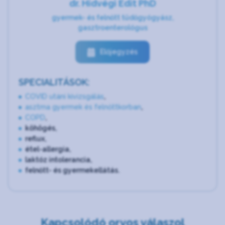
dr. Hidvégi Edit PhD
gyermek- és felnőtt tüdőgyógyász,
gasztroenterológus
Előjegyzés
SPECIALITÁSOK:
COVID utáni kivizsgálás
,
asztma gyermek és felnőttkorban
,
COPD
,
köhögés,
reflux,
étel-allergia,
laktóz intolerancia,
felnőtt- és gyermekellátás.
Kapcsolódó orvos válaszol