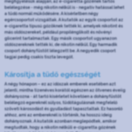
megfigyelésük alapján, az e-cigaretta gőzének tartós
belélegzése - még nikotin nélkül is - negatív hatással lehet
a tüdő normál működésére. A kísérletben négy
egércsoportot vizsgáltak. A kutatók az egyik csoportot az
e-cigaretta típusú gőzöknek tették ki, amelyek nikotint és
más oldószereket, például propilénglikolt és növényi
glicerint tartalmaztak. Egy másik csoportot ugyanazon
oldószereknek tették ki, de nikotin nélkül. Egy harmadik
csoport dohányfüstöt lélegzett be. A negyedik csoport
tagjai pedig csakis tiszta levegőt.
Károsítja a tüdő egészségét
A négy hónapon – ez az időszak emberek esetében azt
jelenti, mintha tizenéves korától egészen az ötvenes éveiig
dohányozna - át tartó kísérletet követően a dohányfüstöt
belélegző egereknél súlyos, tüdőtágulásnak megfelelő
szöveti károsodást és gyulladást tapasztaltak. Ez hasonló
ahhoz, ami az embereknél is történik, ha hosszú ideig
dohányoznak. A kutatók azonban meglepődtek, amikor
megtudták, hogy a nikotin nélküli e-cigaretta gőzének