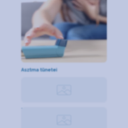
Asztma tünetei
Tüdőrák