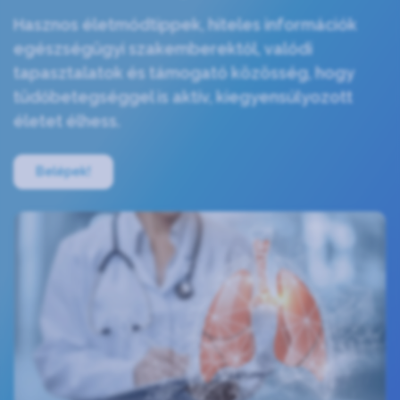
Hasznos életmódtippek, hiteles információk
egészségügyi szakemberektől, valódi
tapasztalatok és támogató közösség, hogy
tüdőbetegséggel is aktív, kiegyensúlyozott
életet élhess.
Belépek!