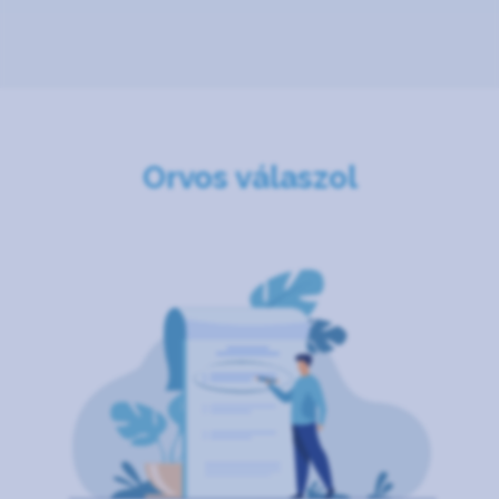
Orvos válaszol