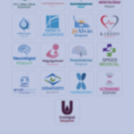
jó
Alvás
IMMUN
KÖZPONT
Központ
S
POR
T
O
R
V
OS
I
KÖ
ZPON
T