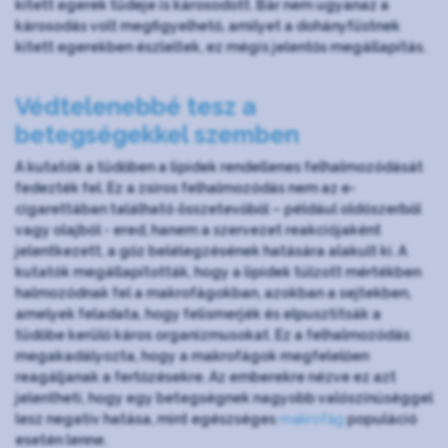
kitett egerek tüdeje is károsodott. Bár nem ugyanaz a
károsodás volt megfigyelhető, amilyet a dohányfüstnek
kitett egerekben észleltek, ez mégis jelentős megállapítás.
Védtelenebbé tesz a
betegségekkel szemben
A kutatók a tüdőben a lipidek rendellenes felhalmozódását
fedezték fel. Ez a zsíros felhalmozódás nem az e-
cigarettában található összetevőből – például oldószerből
vagy olajból - ered, hanem a szervezet reakciójaként
jelentkezett, a gőz belélegzésének hatására alakult ki. A
kutatók megállapították, hogy a lipidek túlzott mértékben
halmozódnak fel a makrofágokban, azokban a sejtekben,
amelyek feladata, hogy felismerjék és elpusztítsák a
tüdőbe kerülő káros organizmusokat. Ez a felhalmozódás
megakadályozta, hogy a makrofágok megfelelően
reagáljanak a fertőzésekre. Az emberekre nézve ez azt
jelentheti, hogy egy betegségnek nagyobb valószínűséggel
lesz negatív hatása, mint egészséges
makrofág
populáció
esetén lenne.