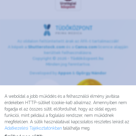
Az oldalon feltüntetett árak az ÁFÁ-t tartalmazzák!
A képek a
Shutterstock.com
és a
Canva.com
licence alapján
kerültek felhasználásra.
Copyright © 2026 •
Tüdőközpont.hu
Minden jog fenntartva.
Developed by
Appon
&
György Nándor
A weboldal a jobb működés és a felhasználói élmény javítása
érdekében HTTP-sütiket (cookie-kat) alkalmaz. Amennyiben nem
fogadja el az összes sütit, előfordulhat, hogy az oldal egyes
funkciói, mint például a foglalási rendszer, nem működnek
megfelelően. A sütik használatával kapcsolatos részletes leírást az
Adatkezelési Tájékoztatónkban
találhatja meg.