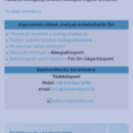
További híreink>>>
Kapcsolódó cikkek, melyek érdekelhetik Önt
Tények és tévhitek a tüdőgyulladásról!
Életkor szerinti tünetek tüdőgyulladásnál
Mi okozhat tartós köhögést
Elhúzódó köhögés
- AllergiaKözpont
Nehézlégzés sport közben
- Fül-Orr-Gége Központ
Bejelentkezés kezelésére:
Tüdőközpont
Mobil:
+36 (70) 621 0783
email:
info@tudokozpont.hu