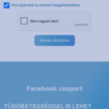
Hozzájárulok az üzenet megjelenéséhez
Kérdés elküldése
Facebook csoport
TÜDŐBETEGSÉGGEL IS LEHET