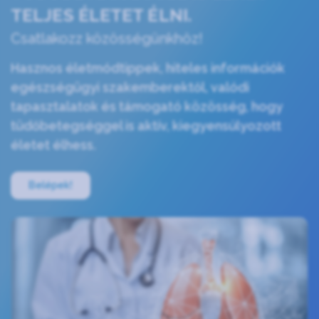
TELJES ÉLETET ÉLNI.
Csatlakozz közösségünkhöz!
Hasznos életmódtippek, hiteles információk
egészségügyi szakemberektől, valódi
tapasztalatok és támogató közösség, hogy
tüdőbetegséggel is aktív, kiegyensúlyozott
életet élhess.
Belépek!