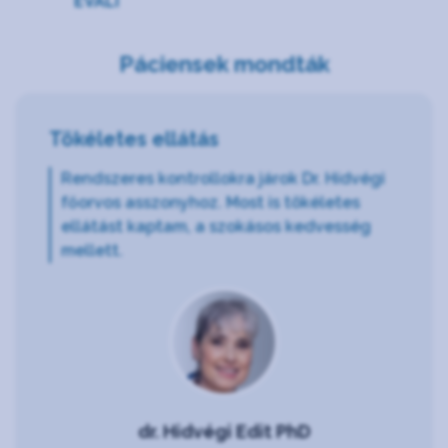
EVALI
Páciensek mondták
Tökéletes ellátás
Rendszeres kontrollokra járok Dr. Hídvégi
főorvos asszonyhoz. Most is tökéletes
ellátást kaptam, a szokásos kedvesség
mellett.
dr. Hidvégi Edit PhD