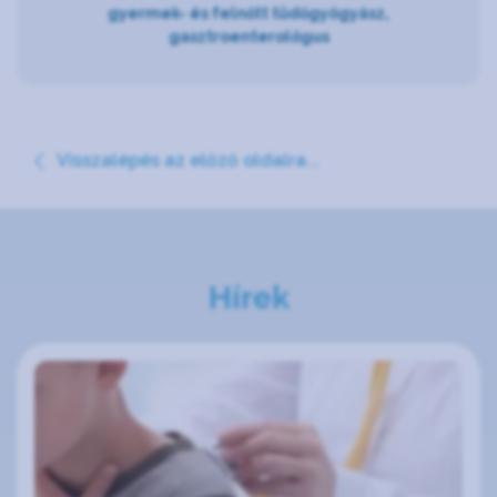
gyermek- és felnőtt tüdőgyógyász,
gasztroenterológus
Visszalépés az előző oldalra...
Hírek