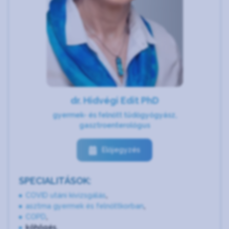
dr. Hidvégi Edit PhD
gyermek- és felnőtt tüdőgyógyász,
gasztroenterológus
Előjegyzés
SPECIALITÁSOK:
COVID utáni kivizsgálás
,
asztma gyermek és felnőttkorban
,
COPD
,
köhögés,