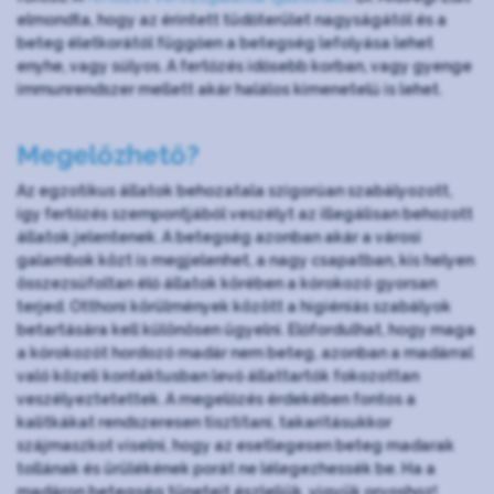
elmondta, hogy az érintett tüdőterület nagyságától és a
beteg életkorától függően a betegség lefolyása lehet
enyhe, vagy súlyos. A fertőzés idősebb korban, vagy gyenge
immunrendszer mellett akár halálos kimenetelű is lehet.
Megelőzhető?
Az egzotikus állatok behozatala szigorúan szabályozott,
így fertőzés szempontjából veszélyt az illegálisan behozott
állatok jelentenek. A betegség azonban akár a városi
galambok közt is megjelenhet, a nagy csapatban, kis helyen
összezsúfoltan élő állatok körében a kórokozó gyorsan
terjed. Otthoni körülmények között a higiéniás szabályok
betartására kell különösen ügyelni. Előfordulhat, hogy maga
a kórokozót hordozó madár nem beteg, azonban a madárral
való közeli kontaktusban levő állattartók fokozottan
veszélyeztetettek. A megelőzés érdekében fontos a
kalitkákat rendszeresen tisztítani, takarításukkor
szájmaszkot viselni, hogy az esetlegesen beteg madarak
tollának és ürülékének porát ne lélegezhessék be. Ha a
madáron betegség tüneteit észleljük, vigyük orvoshoz!