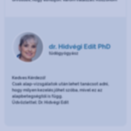
dr. Hidvégi Edit PhD
tüdőgyógyász
Kedves Kérdező!
Csak alap-vizsgálatok után lehet tanácsot adni,
hogy milyen kezelés jöhet szóba, mivel ez az
alapbetegségtől is függ.
Üdvözlettel: Dr. Hidvégi Edit