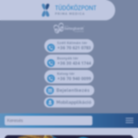
Széll Kálmán tér
+36 70 621 0783
Bosnyák tér
+36 30 434 1744
Kolosy tér
+36 70 940 0099
Bejelentkezés
Mobilapplikáció