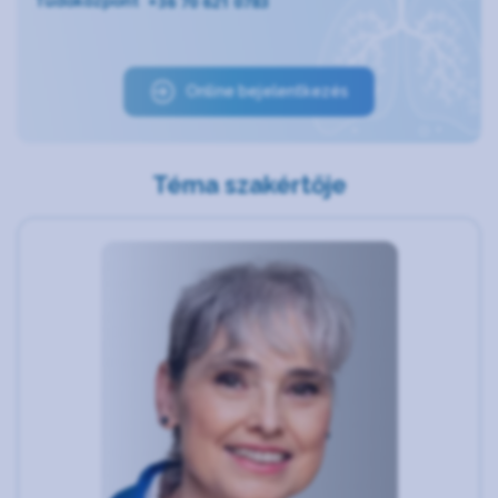
+36 70 621 0783
Tüdőközpont
Online bejelentkezés
Téma szakértője