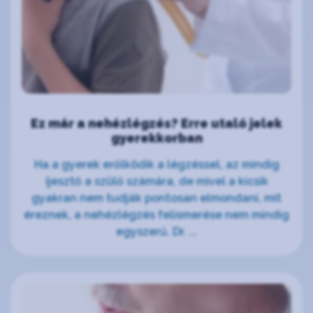
Ez már a nehézlégzés? Erre utaló jelek
gyerekkorban
Ha a gyerek erőlködik a légzéssel, az mindig
ijesztő a szülő számára, de mivel a kicsik
gyakran nem tudják pontosan elmondani, mit
éreznek, a nehézlégzés felismerése nem mindig
egyszerű. Dr. ...