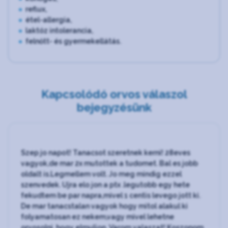
reflux,
étel-allergia,
laktóz intolerancia,
felnőtt- és gyermekellátás.
Kapcsolódó orvos válaszol
bejegyzésünk
Szep jo napot! Tanacsot szeretnek kerni! 28eves
vagyok,de mar 2x mutottek a tudomet. Bal es jobb
oldalt is.Legmellem volt. Jo meg mindig ezzel
szenvedek. Ujra elo jon a ptx .legutobb egy hete
fekudtem be par napra,mivel 1 centis levego jott ki.
De mar tanacstalan vagyok hogy mitol alakul ki
folyamatosan ez nekem,vagy mivel lehetne
orvosolni, hogy elmuljon. Varom valaszat! Koszonom