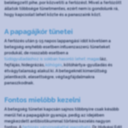
belélegzett pihe, por közvetíti a fertőzést. Mivel a fertőzött
állatok többsége tünetmentes, ezért nem is gondolunk rá,
hogy kapcsolat lehet közte és a panaszaink közt.
A papagájkór tünetei
A fertőzés után 5-15 napos lappangási időt követően a
betegség enyhébb esetben influenzaszerű tüneteket
produkál, de rosszabb esetben a
tüdőgyulladáshoz is sokban hasonló lehet:
magas
láz,
fejfájás, hidegrázás,
köhögés
, kötőhártya-gyulladás és
étvágytalanság alakul ki. A betegeknél kimerültség
jelentkezik, elesettségre, végtagfájdalmakra
panaszkodnak.
Fontos mielőbb kezelni
A betegség tünetei kapcsán sajnos többnyire csak később
merül fel a papagájkór gyanúja, pedig az idejében
megkezdett antibiotikummal történő kezelés nagyon
fontos. A
fertőzés vérvizsgálattal igazolható
. Dr. Hidvégi Edit