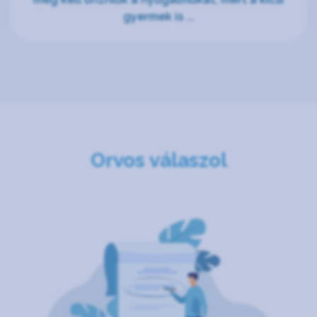
gyermek is ...
Orvos válaszol