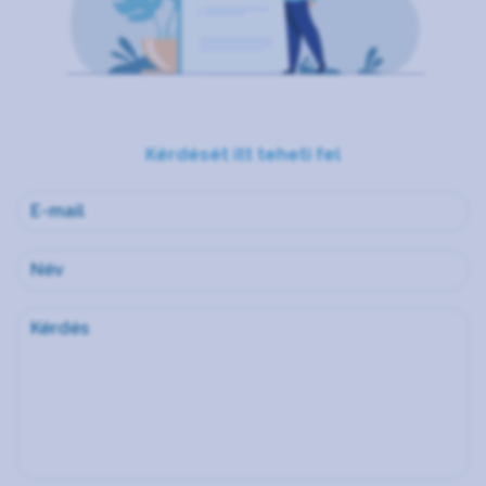
Kérdését itt teheti fel