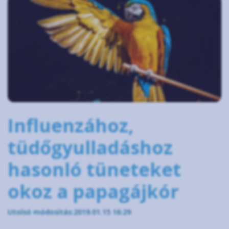
Influenzához,
tüdőgyulladáshoz
hasonló tüneteket
okoz a papagájkór
Utolsó módosítás:2019.01.15 16:29