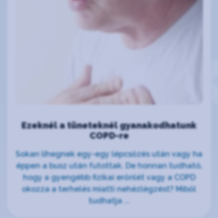
Ezeknél a tüneteknél gyanakodhatunk
COPD-re
Sokan lihegnek egy-egy lépcsőzés után vagy ha
éppen a busz után futottak. De honnan tudható,
hogy a gyengébb fizikai erőnlét vagy a COPD
okozza a terhelés miatti nehézlégzést? Miből
tudhatja ...