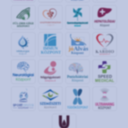
jó
Alvás
IMMUN
KÖZPONT
Központ
S
POR
T
O
R
V
OS
I
KÖ
ZPON
T