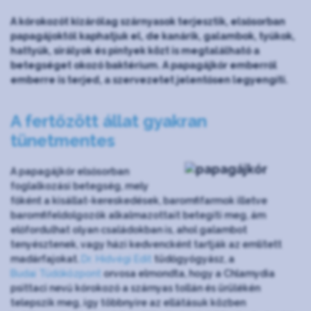
A kórokozót kizárólag szárnyasok terjesztik, elsősorban
papagájoktól kaphatjuk el, de kanárik, galambok, tyúkok,
hattyúk, sirályok és pintyek közt is megtalálható a
betegséget okozó baktérium. A papagájkór emberről
emberre is terjed, a szervezetet jelentősen legyengíti.
A fertőzött állat gyakran
tünetmentes
A papagájkór elsősorban
foglalkozási betegség, mely
főként a kisállat-kereskedések, baromfifarmok illetve
baromfifeldolgozók alkalmazottait betegíti meg, ám
előfordulhat olyan családokban is, ahol galambot
tenyésztenek, vagy házi kedvencként tartják az említett
madárfajokat.
Dr. Hidvégi Edit
tüdőgyógyász, a
Budai Tüdőközpont
orvosa elmondta, hogy a Chlamydia
psittaci nevű kórokozó a szárnyas tollán és ürülékén
telepszik meg, így többnyire az ellátásuk közben