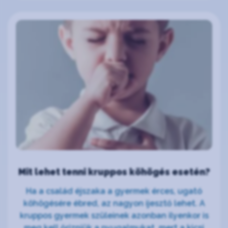
Mit lehet tenni kruppos köhögés esetén?
Ha a család éjszaka a gyermek érces, ugató
köhögésére ébred, az nagyon ijesztő lehet. A
kruppos gyermek szüleinek azonban ilyenkor is
meg kell őrizniük a nyugalmukat, mert a kicsi