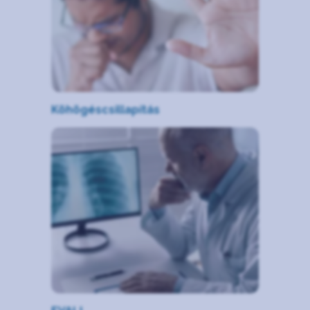
Köhögéscsillapítás