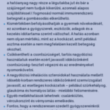
a hatóanyag nagy része a légutakba jut és bár a
szájüreget nem tudjuk kikerülni, azonnali alapos
szájöblítéssel ( fogmosás) normál immunrendszerű
betegnél a gombásodás elkerülhető.
Kismértékben befolyásolhatják a gyermek növekedését,
ez azonban a gyógyszerek, eszközök, adagok és a
kezelés időtartama szerint változhat. A hatás azonban
nem olyan mértékű, mint az a kockázat, amit például
asztma esetén a nem megfelelően kezelt betegség
okozhat.
Csökkentheti a csontsűrűséget, tartós nagydózisú
használatuk esetén ezért javasolt időközönként
csontsűrűség-tesztet végezni és az eredményeket
nyomonkövetni.
A nagydózisú inhalációs szteroidokat használata mellett
idősebb korban rendszeres időközönként szemvizsgálat
javasolt, az esetleges kockázatok – például szürkehályog,
glaukóma és homályos látás - mielőbbi felismerésére.
Egyéb mellékhatások lehetnek: csalánkiütés,
vércukorszint és vérnyomás emelkedés.
Fontos, hogy a rendszeresen szedett gyógyszereinkről