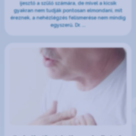
ijesztő a szülő számára, de mivel a kicsik
gyakran nem tudják pontosan elmondani, mit
éreznek, a nehézlégzés felismerése nem mindig
egyszerű. Dr. ...