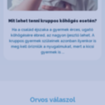
Mit lehet tenni kruppos köhögés esetén?
Ha a család éjszaka a gyermek érces, ugató
köhögésére ébred, az nagyon ijesztő lehet. A
kruppos gyermek szüleinek azonban ilyenkor is
meg kell őrizniük a nyugalmukat, mert a kicsi
gyermek is ...
Orvos válaszol