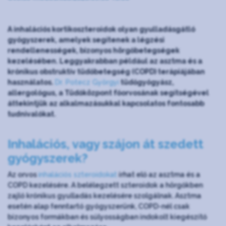
A inhalációs kortikoszteroidok olyan gyulladásgátló
gyógyszerek, amelyek segítenek a légzési
rendellenességek, bizonyos hörgőbetegségek
kezelésében. Leggyakrabban például az asztma és a
krónikus obstruktív tüdőbetegség (COPD) terápiájában
használatos.
Dr. Potecz Györgyi
tüdőgyógyász,
allergológus, a Tüdőközpont főorvosának segítségével
áttekintjük az alkalmazásukkal kapcsolatos fontosabb
tudnivalókat.
Inhalációs, vagy szájon át szedett
gyógyszerek?
Az orvos
inhalációs szteroidokat
írhat elő az asztma és a
COPD kezelésére. A belélegzett szteroidok a hörgőkben
zajló krónikus gyulladás kezelésére szolgálnak. Asztma
esetén alap fenntartó gyógyszerünk, COPD-nél csak
bizonyos formákban és súlyosságban indokolt kiegészítő