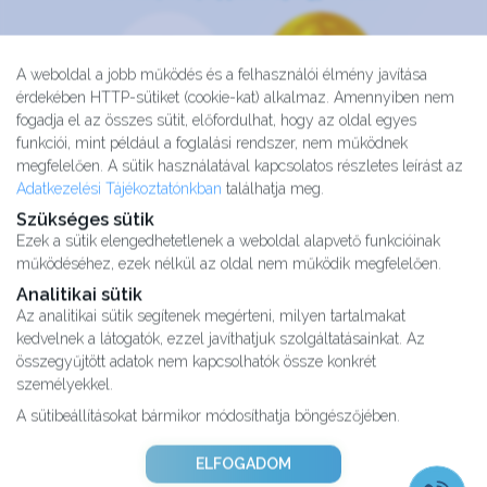
A weboldal a jobb működés és a felhasználói élmény javítása
érdekében HTTP-sütiket (cookie-kat) alkalmaz. Amennyiben nem
fogadja el az összes sütit, előfordulhat, hogy az oldal egyes
funkciói, mint például a foglalási rendszer, nem működnek
megfelelően. A sütik használatával kapcsolatos részletes leírást az
Adatkezelési Tájékoztatónkban
találhatja meg.
Szükséges sütik
Ezek a sütik elengedhetetlenek a weboldal alapvető funkcióinak
működéséhez, ezek nélkül az oldal nem működik megfelelően.
Analitikai sütik
Az analitikai sütik segítenek megérteni, milyen tartalmakat
kedvelnek a látogatók, ezzel javíthatjuk szolgáltatásainkat. Az
Kutatásaink
összegyűjtött adatok nem kapcsolhatók össze konkrét
Partnereink
személyekkel.
Impresszum
A sütibeállításokat bármikor módosíthatja böngészőjében.
Karrier
Adatvédelmi tájékoztató
ELFOGADOM
ÁSZF