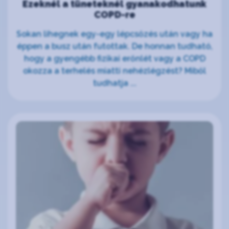
Ezeknél a tüneteknél gyanakodhatunk
COPD-re
Sokan lihegnek egy-egy lépcsőzés után vagy ha
éppen a busz után futottak. De honnan tudható,
hogy a gyengébb fizikai erőnlét vagy a COPD
okozza a terhelés miatti nehézlégzést? Miből
tudhatja ...