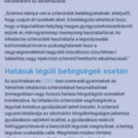
kezelésként az alkalmazása.
„Számos előnye van a szteroidok belélegzésének, ahelyett,
hogy szájon át szednék őket. A belélegzés lehetővé teszi,
hogy a légutakban helyileg magas gyógyszerkoncentrációt
érjünk el, mikrogrammnyi mennyiség használatával. Az
inhalációs szteroidok használata a legsúlyosabb
kórformákat kivéve szükségtelenné teszi a
nagyságrendekkel nagyobb összdózisú szisztémás (
tablettás vagy injekciós) szteroid fenntartó alkalmazását.”
Hatásuk légúti betegségek esetén
Az asztmában és
COPD
-ben szenvedő gyermekek és
felnőttek inhalációs szteroidokat használhatnak
önmagukban vagy hosszú hatású hörgőtágító szerekkel
kombinálva. Az inhalációs szteroidok segítségével a
légutak krónikus gyulladását lehet kezelni. A szteroid
ugyanis blokkolja az obstruktiv hörgőbetegségre jellemző
gyulladásos sejteket ezáltal, a gyulladásos reakció
felfüggesztésével a beszűkült légutak megnyílnak, a beteg
légzése szabaddá válik. Megfelelő módon történő