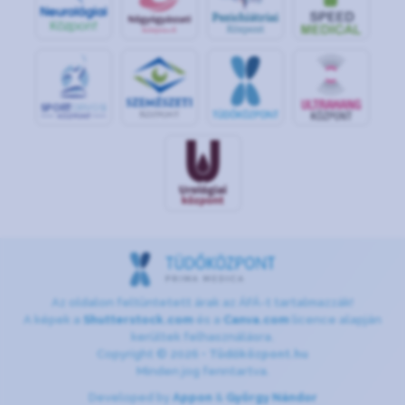
S
POR
T
O
R
V
OS
I
KÖ
ZPON
T
Az oldalon feltüntetett árak az ÁFÁ-t tartalmazzák!
A képek a
Shutterstock.com
és a
Canva.com
licence alapján
kerültek felhasználásra.
Copyright © 2026 •
Tüdőközpont.hu
Minden jog fenntartva.
Developed by
Appon
&
György Nándor