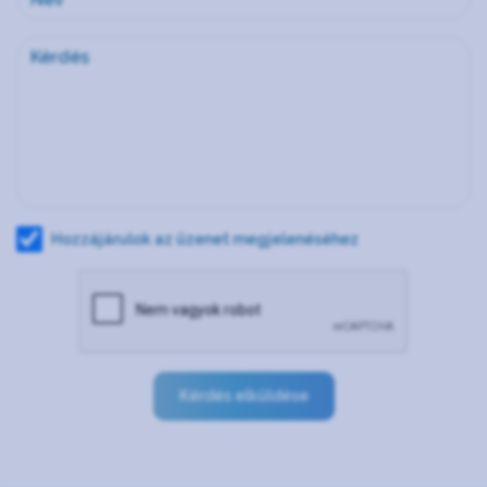
Hozzájárulok az üzenet megjelenéséhez
Kérdés elküldése