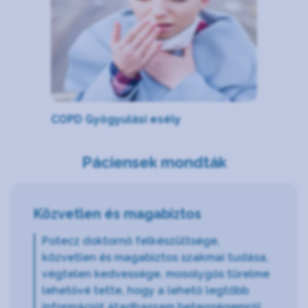
COPD Gyógyulási esély
Páciensek mondták
Közvetlen és magabiztos
Potecz doktornő felkészültsége,
közvetlen és magabiztos szakmai tudása,
végtelen kedvessége, mosolygós türelme
lehetővé tette, hogy a lehető legtöbb
információt átadhassam betegségemről.