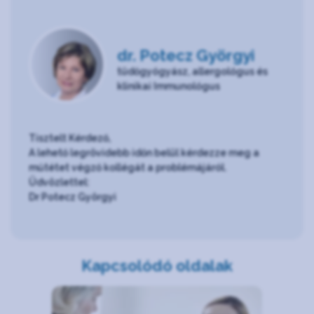
dr. Potecz Györgyi
tüdőgyógyász, allergológus és
klinikai Immunológus
Tisztelt Kérdező,
A lehető legrövidebb időn belül kérdezze meg a
műtétet végző kollégát a problémájáról.
Üdvözlettel:
Dr Potecz Györgyi
Kapcsolódó oldalak