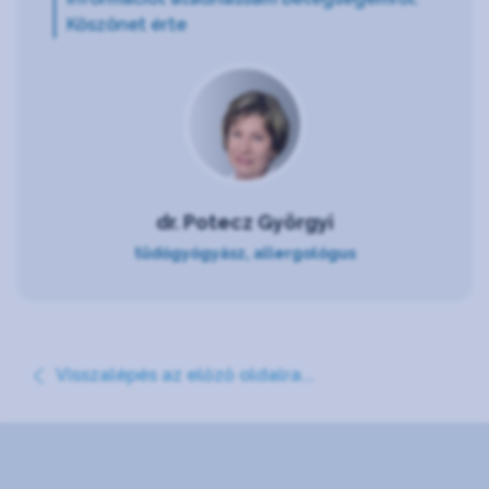
Köszönet érte
dr. Potecz Györgyi
tüdőgyógyász, allergológus
Visszalépés az előző oldalra...