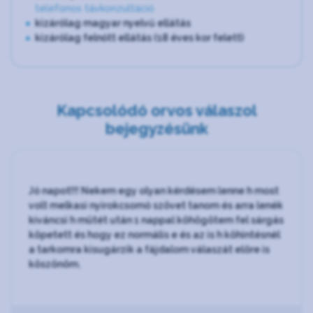
telefonos távkonzultáció
kizárólag magyar nyelvű ellátás
kizárólag felnőtt ellátás (18 éves kor felett)
Kapcsolódó orvos válaszol
bejegyzésünk
Jó napot!!! Nekem egy olyan kérdésem lenne h most
volt melkasi nyirokcsomó szövet tanom és arra lenék
kiváncsi h mütét után 1 nappal köhögötem fel sárgás
köpetett és hogy ez normális e és az is h köhintésnél
a tarkomra kisugárzik a fájdalom válaszát elöre is
köszönöm.