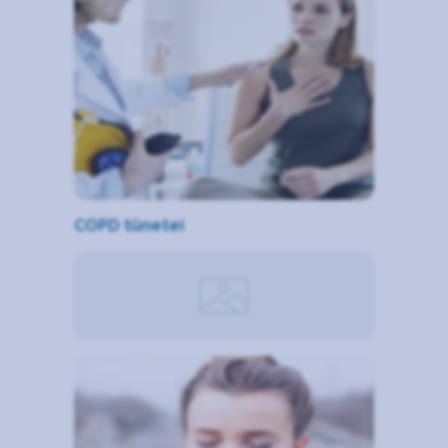
COPD tünetei
COPD Kialakulás okai