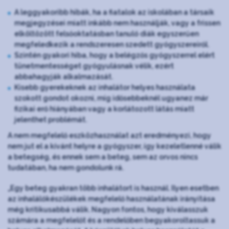
A leggyakoribb hibák, ha a fiatalok az iskolában a társaik
megjegyzései miatt inkább nem használják, vagy a frissen
elköltözött felsőoktatásban tanuló diák egyszerűen
megfeledkezik a rendszeresen szedett gyógyszereiről.
Szintén gyakori hiba, hogy a belégzős gyógyszerrel elért
tünetmentességet gyógyulásnak vélik, ezért
abbahagyják alkalmazását.
Kisebb gyerekeknek az inhalátor helyes használata
szokott gondot okozni, míg idősebbeknél ugyanez már
fizikai erő hiányában vagy a korlátozott látás miatt
jelenthet problémát.
A nem megfelelő eszközhasználat azt eredményezi, hogy
nem jut el a kívánt helyre a gyógyszer, így kezeletlenné válik
a betegség, és ennek sem a beteg, sem az orvos nincs
tudatában, ha nem gondolunk rá.
„Egy beteg gyakran több inhalátort is használ. Ilyen esetben
az inhalálókészülékek megfelelő használatának irányítása
még kritikusabbá válik. Nagyon fontos, hogy kiválasszuk
számára a megfelelőt és a rendelőben begyakoroltassuk a