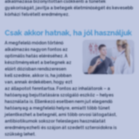
alkalmazása bizonyítottan csökkenti a tünetek
gyakoriságát, javítja a betegek életminőségét és kevesebb
kórházi felvételt eredményez.
Csak akkor hatnak, ha jól használjuk
A megfelelő módon történő
alkalmazás nagyon fontos az
optimális hatás eléréséhez. A
készítményeket a betegnek az
előírt dózisban rendszeresen
kell szednie, akkor is, ha jobban
van, annak érdekében, hogy ezt
az állapotot fenntartsa. Fontos az inhalátorok – a
hatóanyag bejuttatására szolgáló eszköz – helyes
használata is. Ellenkező esetben nem jut elegendő
hatóanyag a megfelelő helyre, emiatt több tünet
jelentkezhet a betegnél, ami több orvosi látogatást,
antibiotikumok sokszor felesleges használatát
eredményezheti és szájon át szedett szteroidokra is
szükség lehet.