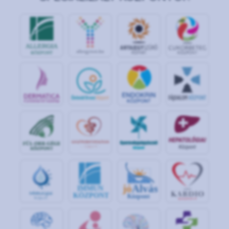
jó
Alvás
IMMUN
KÖZPONT
Központ