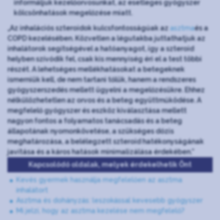
informáljuk kezelőorvosunkat, az esetleges gyógyszer
kölcsönhatások megelőzése miatt.
„Az inhalációs szteroidok kulcsfontosságúak az
asztma
és a
COPD kezelésében. Közvetlen a légutakba juttathatjuk az
inhalátorok segítségével a hatóanyagot, így a szteroid
helyben szívódik fel, csak kis mennyiség éri el a test többi
részét. A lehetséges mellékhatásokat a betegeknek
ismerniük kell, de nem tartani tőlük, hanem a rendszeres
gyógyszerszedés mellett ügyelni a megelőzésükre. Ehhez
nélkülözhetetlen az orvos és a beteg együttműködése. A
megfelelő gyógyszer és eszköz kiválasztása mellett
nagyon fontos a folyamatos tanácsadás és a beteg
állapotának nyomonkövetése, a szükséges dózis
meghatározása, a belélegzett szteroid hatékonyságának
javítása és a káros hatások minimalizálása érdekében.”
Kapcsolódó oldalak, melyek érdekelhetik Önt
Kevés gyermek használja megfelelően az asztma
inhalátort
Asztma és dohányzás: leszokással kevesebb gyógyszer
Mi jelzi, hogy az asztma kezelése nem megfelelő?