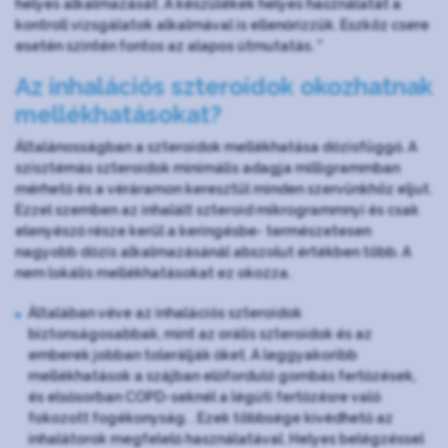
helyes alkalmazását. A készülékek helyes használatát a
kontroll vizsgálatok alkalmával is ellenőrizzük. Eszköz csere
esetén szintén fontos az alapos útmutatás. ”
Az inhalációs szteroidok okozhatnak
mellékhatásokat?
Általánosságban a szteroidok mellékhatása dózisfüggő. A
szisztémás szteroidok minimális adagja milligrammban
mérhető és a véráramon keresztül minden szervünkhöz eljut.
Ezzel szemben az inhalált szteroid mikrogrammnyi és csak
elenyésző része kerül a keringésbe- természetesen
nagyobb dózis alkalmazásánál abszolut értékben több. A
nem lokális mellékhatásokat ez okozza.
Általában véve az inhalációs szteroidok
biztonságosabbak, mint az orális szteroidok és az
emberek jobban tolerálják őket. A leggyakoribb
mellékhatások a szájban előforduló gombás fertőzések,
és elsősorban COPD-seknél a légúti fertőzésre való
fokozott fogékonyság. . Ezek többsége kivédhető az
inhalátorok megfelelő használatával. Helyes belégzéssel