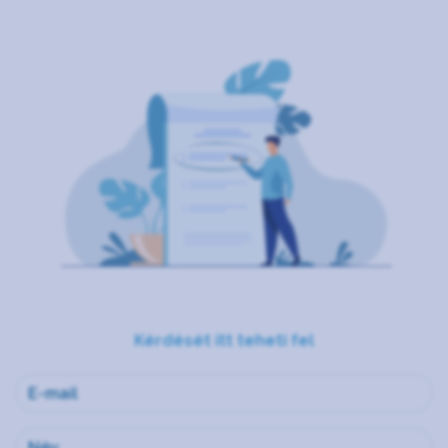
Kérdését itt teheti fel