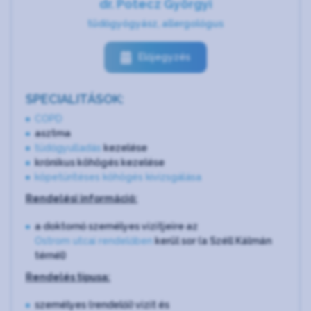
dr. Potecz Györgyi
tüdőgyógyász, allergológus
Előjegyzés
SPECIALITÁSOK:
COPD
asztma
tüdőgyulladás
kezelése
krónikus köhögés kezelése
köpetürítéses köhögés kivizsgálása
Rendelési információ:
a doktornő személyes vizitjeire az
Ostrom utcai rendelőben
kerül sor (a Széll Kálmán
térnél)
Rendelés típusa:
személyes (rendelői) vizit és