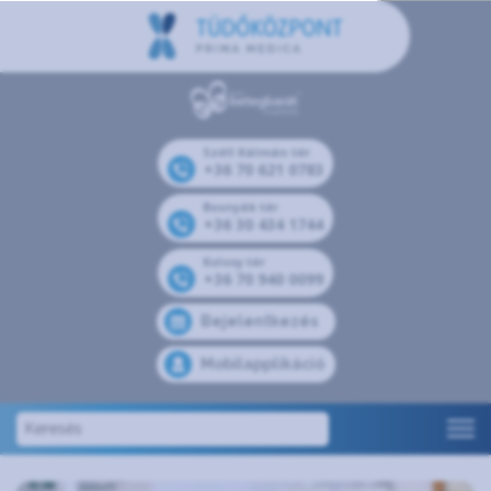
Széll Kálmán tér
+36 70 621 0783
Bosnyák tér
+36 30 434 1744
Kolosy tér
+36 70 940 0099
Bejelentkezés
Mobilapplikáció