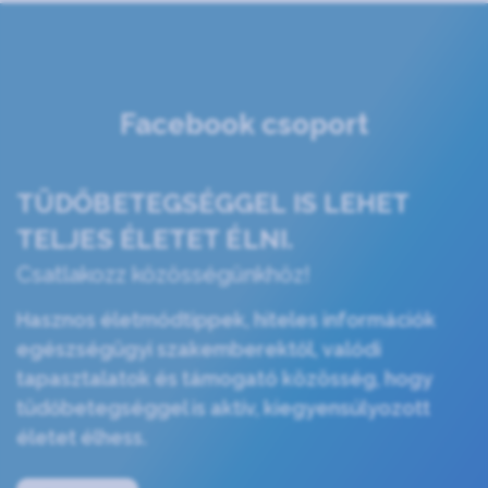
Facebook csoport
TÜDŐBETEGSÉGGEL IS LEHET
TELJES ÉLETET ÉLNI.
Csatlakozz közösségünkhöz!
Hasznos életmódtippek, hiteles információk
egészségügyi szakemberektől, valódi
tapasztalatok és támogató közösség, hogy
tüdőbetegséggel is aktív, kiegyensúlyozott
életet élhess.