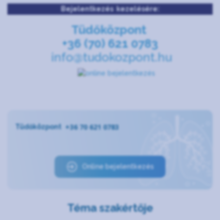
Bejelentkezés kezelésére:
Tüdőközpont
+36 (70) 621 0783
info@tudokozpont.hu
+36 70 621 0783
Tüdőközpont
Online bejelentkezés
Téma szakértője