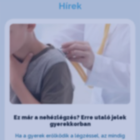
Hírek
Ez már a nehézlégzés? Erre utaló jelek
gyerekkorban
Ha a gyerek erőlködik a légzéssel, az mindig