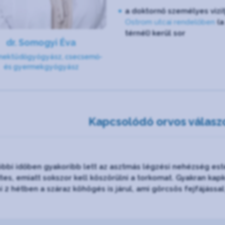
a doktornő személyes vizit
Ostrom utcai rendelőben
(a
térnél) kerül sor
dr. Somogyi Éva
mektüdőgyógyász, csecsemő-
és gyermekgyógyász
Kapcsolódó orvos válasz
óbbi időben gyakoribb lett az asztmás légzési nehézség e
tes, emiatt sokszor kell köszörülni a torkomat. Gyakran kap
i 2 hétben a száraz köhögés is járul, ami görcsös fejfájással