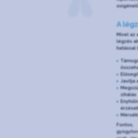
oxigénell
A lég
Mivel az 
légzés a
hatással 
Támogat
összeha
Elősegí
Javítja 
Megszűn
zihálás
Enyhüln
érzése
Mérsékl
Fontos,
gyógytorn