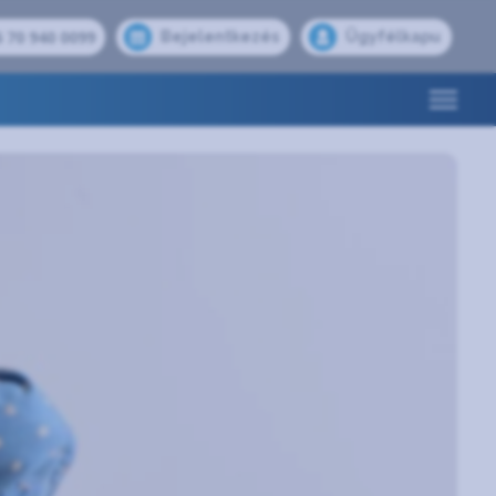
 70 940 0099
Bejelentkezés
Ügyfélkapu