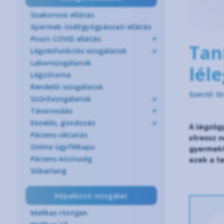
Szakorvosi ellátás
Gyermek-tüdőgyógyászati ellátás
Poszt-COVID ellátás
Tan
Légzésfunkciós vizsgálatok
Laborvizsgálatok
léle
Légzőtorna
Rendelői vizsgálatok
Szerző: D
Szűrővizsgálatok
Távorvoslás
Kezelés, gondozás
A légzőg
Páciens-oktatás
stressz n
Online ügyfélkapu
gyermekt
Páciens-közösség
ezek a t
Sóbarlang
Képalkotó vizsgálat
Mellkas röntgen