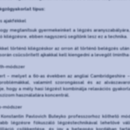
égzőgyakorlat típus:
s ajakfékkel
hogy megtanítsuk gyermekeinket a légzés aranyszabályára,
tó kilégzésre, ebben nagyszerű segítőnk lesz ez a technika.
kkel történő kilégzéskor az orron át történő belégzés után
orán csücsörített ajkakkal kell kiengedni a levegőt (mintha 
th-módszer
rt – melyet a 60-as években az angliai Cambridgeshire – 
problémákkal, valamint szorongással és az alvászavar
e, hogy a mély hasi légzést kombinálja relaxációs gyakorla
szizom használatára koncentrál.
o-módszer
 Konstantin Pavlovich Buteyko professzorhoz köthető mód
abb légzésre fókuszáló légzéstechnikával lehetővé vál
tilláció csökkentése, és így a betegség kordában tartá