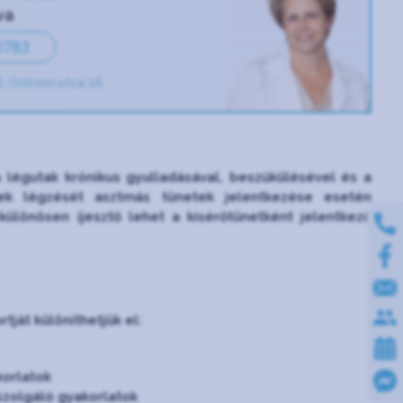
va
0783
, Ostrom utca 16.
légutak krónikus gyulladásával, beszűkülésével és a
kek légzését asztmás tünetek jelentkezése esetén
 különösen ijesztő lehet a kísérőtünetként jelentkező
ját különíthetjük el:
korlatok
szolgáló gyakorlatok