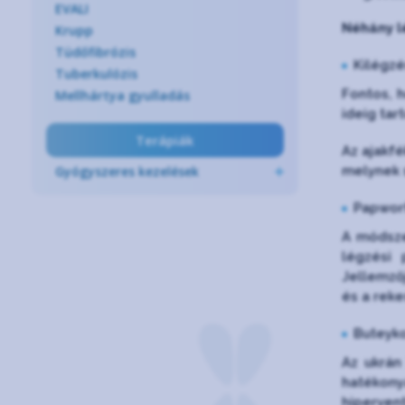
EVALI
Néhány l
Krupp
Tüdőfibrózis
Kilégzé
Tuberkulózis
Fontos, 
Mellhártya gyulladás
ideig tar
Terápiák
Az ajakfé
melynek s
Gyógyszeres kezelések
Papwor
A módsze
légzési 
Jellemzőj
és a reke
Buteyk
Az ukrán
hatékony
hiperven