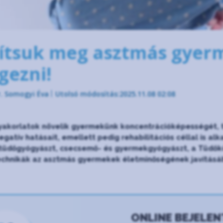
ítsuk meg asztmás gyer
gezni!
r. Somogyi Éva
Utolsó módosítás:2025.11.08 02:08
yakorlatok növelik gyermekünk koncentrációképességét, 
egatív hatásait, emellett pedig rehabilitációs céllal is al
üdőgyógyászt, csecsemő- és gyermekgyógyászt, a Tüdőköz
echnikák az asztmás gyermekek életminőségének javításá
ONLINE BEJELE