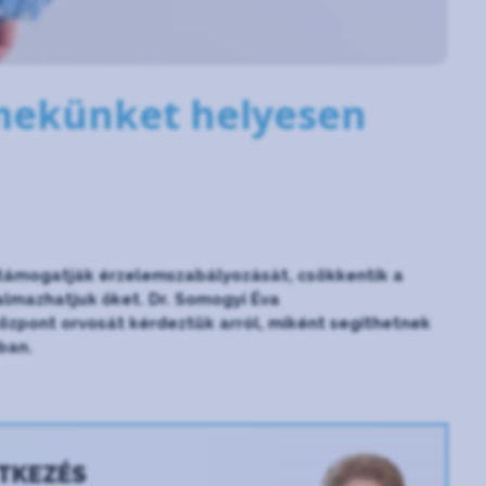
mekünket helyesen
támogatják érzelemszabályozását, csökkentik a
kalmazhatjuk őket. Dr. Somogyi Éva
pont orvosát kérdeztük arról, miként segíthetnek
ban.
NTKEZÉS