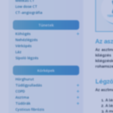
Mellkas CT
Low dose CT
CT-angiográfia
Tünetek
Köhögés
Nehézlégzés
Az as
Vérköpés
Az asztm
Láz
kilégzés
Sípoló légzés
kilégzés
rohamsze
Kórképek
Hörghurut
Légző
Tüdőgyulladás
Az asztm
COPD
Asztma
A l
Tüdőrák
A l
Cysticus fibrózis
A m