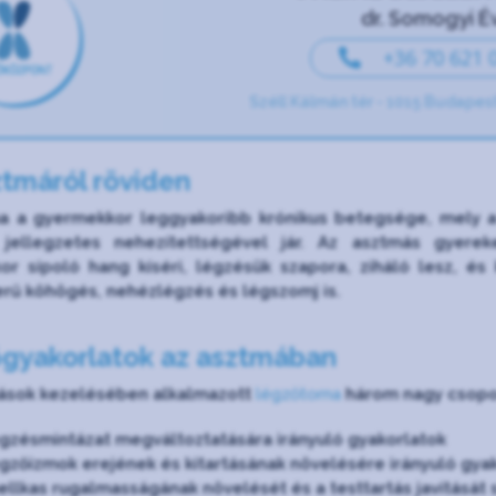
dr. Somogyi É
+36 70 621 
Széll Kálmán tér - 1015 Budapest
ztmáról röviden
a a gyermekkor leggyakoribb krónikus betegsége, mely a 
 jellegzetes nehezítettségével jár. Az asztmás gyere
kor sípoló hang kíséri, légzésük szapora, ziháló lesz, és
rű köhögés, nehézlégzés és légszomj is.
gyakorlatok az asztmában
ások kezelésében alkalmazott
légzőtorna
három nagy csoport
égzésmintázat megváltoztatására irányuló gyakorlatok
égzőizmok erejének és kitartásának növelésére irányuló gya
ellkas rugalmasságának növelését és a testtartás javítását 