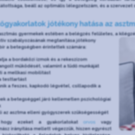
átottsága, beáll az optimális lélegzetszám, és a szervezet s
zőgyakorlatok jótékony hatása az asz
asztmás gyermekek estében a belégzés felületes, a kilégzé
ktív szabályozásának megtanítása jótékony
bír a betegségben érintettek számára:
ja a bordaközi izmok és a rekeszizom
ngolt működését, valamint a tüdő munkáját
ti a mellkasi mobilitást
a testtartást
ik a feszes, kapkodó légvétel, csillapodik a
ek a betegséggel járó kellemetlen pszichológiai
k
i az asztma elleni gyógyszerek szükségességét
 hogy ezeket a gyakorlatokat
orvos
vagy
ász irányítása mellett végezzük, hiszen egyrészt