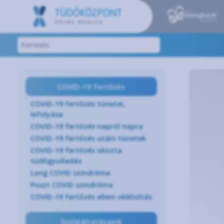
COVID-19 fertőzés
COVID-19 fertőzés tünetei,
lefolyása
COVID-19 fertőzés napról napra
COVID-19 fertőzés utáni tünetek
COVID-19 fertőzés okozta
tüdőgyulladás
Long COVID szindróma
Poszt COVID szindróma
COVID-19 fertőzés elleni védőoltás
Szolgáltatásaink