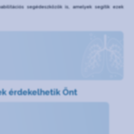
bilitációs segédeszközök is, amelyek segítik ezek
k érdekelhetik Önt