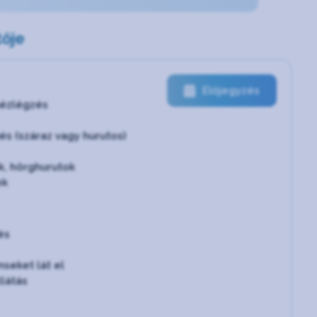
ője
Előjegyzés
ézlégzés
és (száraz vagy hurutos)
k, hörghurutok
ek
 és
seket lát el
llátás