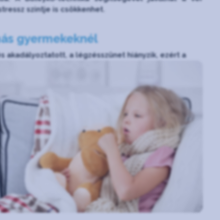
tressz szintje is csökkenhet.
tmás gyermekeknél
s akadályoztatott, a légzésszünet
hiányzik, ezért a