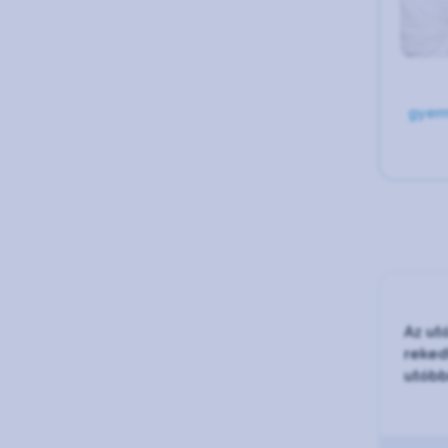
gyer
Az ut
reked
utóbb