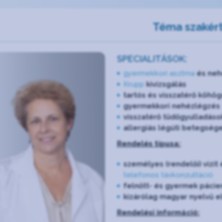
Téma szakért
SPECIALITÁSOK:
gyermekkori asztma
és neh
Krupp
kivizsgálás
tartós és visszatérő köhög
gyermekkori nehézlégzés
visszatérő tüdőgyulladáso
allergiás légúti betegség
Rendelés típusa:
személyes (rendelői) vizit
telefonos távkonzultáció
felnőtt- és gyermek pácien
kizárólag magyar nyelvű e
Rendelési információ: