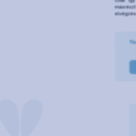
csak így
másrészt
elvégzésé
Tü