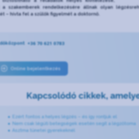
 biztosítható a feladatok helyes kivitelezése,
 a szakemberek rendelkezésére állnak olyan légzésreha
t – hívta fel a szülők figyelmét a doktornő.
+36 70 621 0783
dőközpont
Online bejelentkezés
Kapcsolódó cikkek, amelye
Ezért fontos a helyes légzés – és így rontjuk el
Nem csak légúti betegségek esetén segít a légzőtorna
Asztma tünetei gyerekeknél