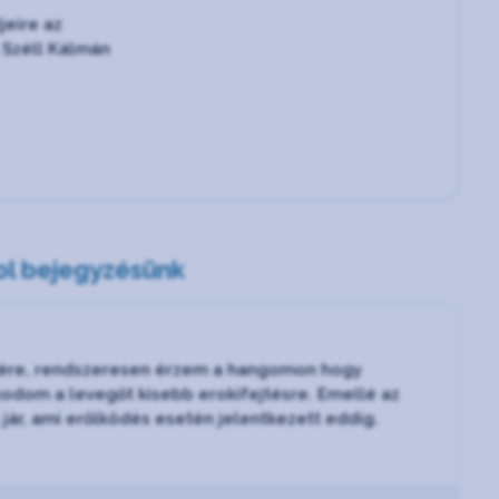
jeire az
 Széll Kálmán
ol bejegyzésünk
stére, rendszeresen érzem a hangomon hogy
kodom a levegőt kisebb erokifejtésre. Emellé az
 jár, ami erőlködés esetén jelentkezett eddig.