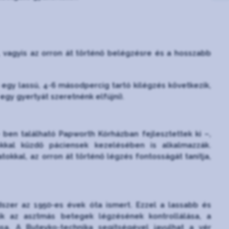
 vagyis az orron át történő belégzésre és a hosszabb
 egy lassú, 4-6 másodpercig tartó kilégzés következik,
egy gyertyát szeretnénk elfújni).
ben található Papworth Kórházban fejlesztettek ki –,
okkal küzdő páciensek kezelésében is alkalmazzák.
tokkal, az orron át történő légzés fontosságát tanítja,
szer az 1950-es évek óta ismert. Ezzel a lassabb és
ik az asztmás betegek légzésének kontrollálása, a
sa. A Buteyko-technika segítségével javulhat a vér