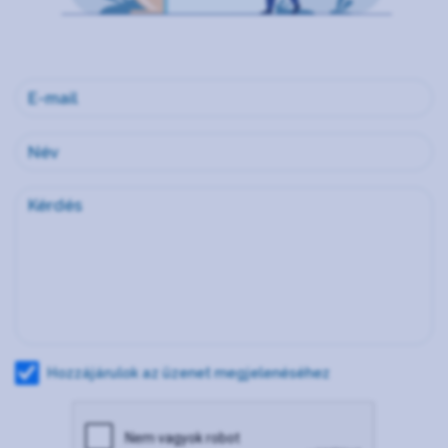
Hozzájárulok az üzenet megjelenéséhez