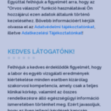
Egyúttal felhívjuk a figyelmét arra, hogy az
"Orvos válaszol" funkció használatával Ön
hozzájárul ezen adatok általunk történő
kezeléséhez. Bővebb információért kérjük
olvassa el az
Adatvédelmi tájékoztatónkat
,
illetve
Adatkezelési Tájékoztatónkat
!
KEDVES LÁTOGATÓNK!
Felhívjuk a kedves érdeklődők figyelmét, hogy
a labor és egyéb vizsgálati eredmények
kiértékelése minden esetben kizárólag
szakorvosi kompetencia, amely csak a teljes
klinikai kórkép, valamint az összes
rendelkezésre álló egészségügyi információ
ismeretében történhet meg. Ezért javasoljuk,
hogy az ilyen jellegű kérdések kapcsán