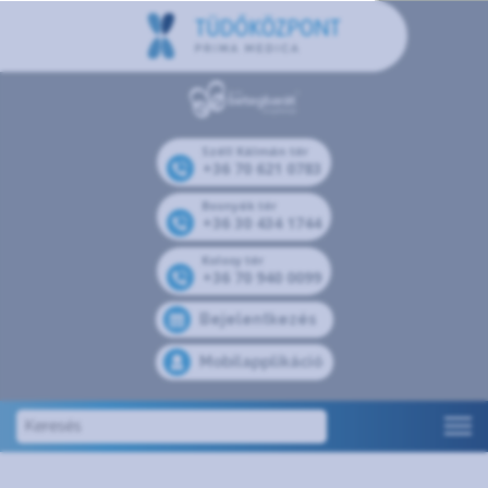
Széll Kálmán tér
+36 70 621 0783
Bosnyák tér
+36 30 434 1744
Kolosy tér
+36 70 940 0099
Bejelentkezés
Mobilapplikáció