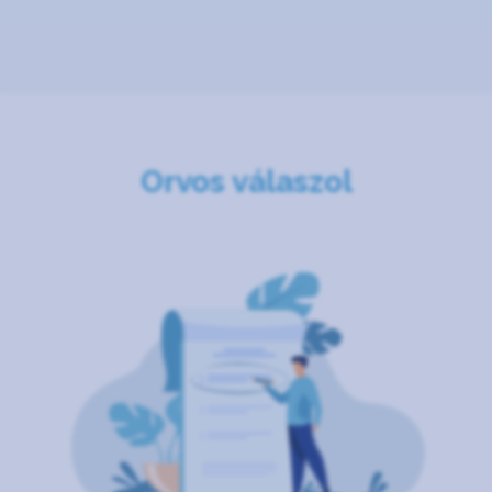
Orvos válaszol