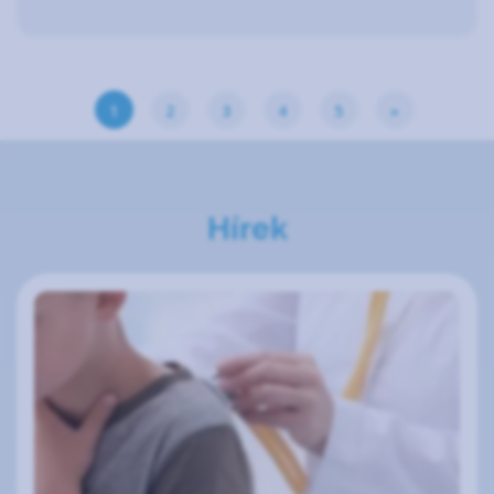
1
2
3
4
5
»
Hírek