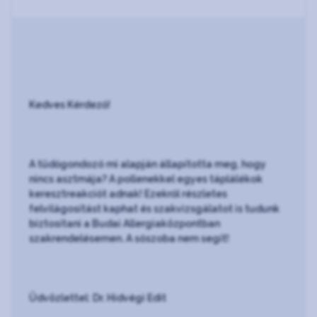
Kedves Kérdező!
A tüdőgondozó mi alapján állapította meg, hogy
nincs asztmája? A pollenekkel egyes táplálékok
keresztreakciót adnak! Ezekről részletes
felvilágosítást kaphat és szakvizsgálatot is tudunk
biztosítani a Budai Allergiaközpontban
szakrendelésemen. A sószoba nem segít!
Üdvözlettel: Dr. Hidvégi Edit