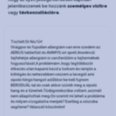
jelentkezzenek be hozzánk
személyes vizitre
vagy
távkonzultációra
.
Tisztelt Dr Nő/Úr!
Virágpor és fűpollen allergiám van erre szedem az
AERIUS tablettát és AVAMYS orr sprét.Anonkivül
tejfehérje allergiám is van.Kerülöm a tejtermékek
fogyasztását.A problémám ,hogy legtöbbször
étkezés után kaparni kezd a torkom és rámjön a
köhögés és nehezebben veszem a levegőt ami
sipoló hörgő hangot ad.Ekkor be kell fujnom
BERODUÁL-lal és csak akkor szünik meg a sipoló
hang és a tünetek.Tüdőgondozóba voltam ,aszmát
nem állapitottak meg.Őn szerint mi lehet a probléma
és milyen vizsgálatra menjek? Esetleg a sószoba
segítene? Válaszát köszönöm!