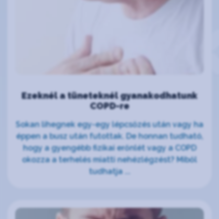
Ezeknél a tüneteknél gyanakodhatunk
COPD-re
Sokan lihegnek egy-egy lépcsőzés után vagy ha
éppen a busz után futottak. De honnan tudható,
hogy a gyengébb fizikai erőnlét vagy a COPD
okozza a terhelés miatti nehézlégzést? Miből
tudhatja ...