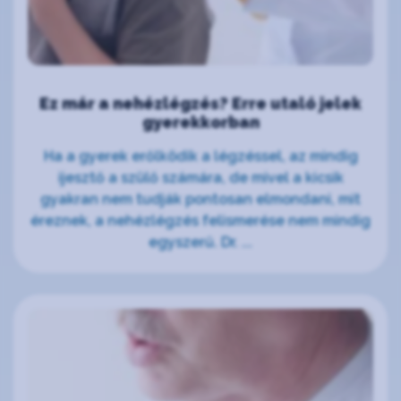
Ez már a nehézlégzés? Erre utaló jelek
gyerekkorban
Ha a gyerek erőlködik a légzéssel, az mindig
ijesztő a szülő számára, de mivel a kicsik
gyakran nem tudják pontosan elmondani, mit
éreznek, a nehézlégzés felismerése nem mindig
egyszerű. Dr. ...