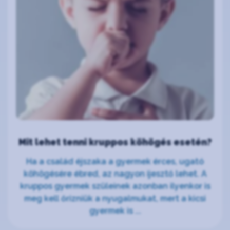
Mit lehet tenni kruppos köhögés esetén?
Ha a család éjszaka a gyermek érces, ugató
köhögésére ébred, az nagyon ijesztő lehet. A
kruppos gyermek szüleinek azonban ilyenkor is
meg kell őrizniük a nyugalmukat, mert a kicsi
gyermek is ...