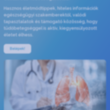
Hasznos életmódtippek, hiteles információk
egészségügyi szakemberektől, valódi
tapasztalatok és támogató közösség, hogy
tüdőbetegséggel is aktív, kiegyensúlyozott
életet élhess.
Belépek!