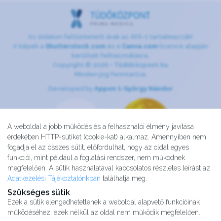
Az oldalon feltüntetett árak az ÁFÁ-t tartalmazzák!
A képek a
Shutterstock.com
és a
Canva.com
licence alapján
kerültek felhasználásra.
Copyright © 2026 •
Tüdőközpont.hu
Minden jog fenntartva.
Developed by
Appon
&
György Nándor
A weboldal a jobb működés és a felhasználói élmény javítása
érdekében HTTP-sütiket (cookie-kat) alkalmaz. Amennyiben nem
fogadja el az összes sütit, előfordulhat, hogy az oldal egyes
funkciói, mint például a foglalási rendszer, nem működnek
megfelelően. A sütik használatával kapcsolatos részletes leírást az
Adatkezelési Tájékoztatónkban
találhatja meg.
Szükséges sütik
Ezek a sütik elengedhetetlenek a weboldal alapvető funkcióinak
működéséhez, ezek nélkül az oldal nem működik megfelelően.