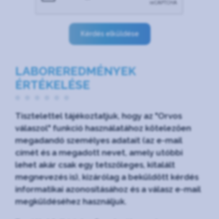
Kérdés elküldése
LABOREREDMÉNYEK
ÉRTÉKELÉSE
Tisztelettel tájékoztatjuk, hogy az "Orvos
válaszol" funkció használatához kötelezően
megadandó személyes adatait (az e-mail
címét és a megadott nevet, amely utóbbi
lehet akár csak egy tetszőleges, kitalált
megnevezés is), kizárólag a beküldött kérdés
informatikai azonosításához és a válasz e-mail
megküldéséhez használjuk.