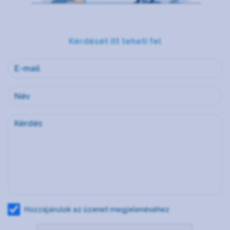
Kérdését itt teheti fel
Hozzájárulok az üzenet megjelenéséhez