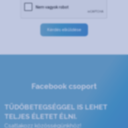
Kérdés elküldése
Facebook csoport
TÜDŐBETEGSÉGGEL IS LEHET
TELJES ÉLETET ÉLNI.
Csatlakozz közösségünkhöz!