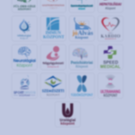
jó
Alvás
IMMUN
KÖZPONT
Központ
S
POR
T
O
R
V
OS
I
KÖ
ZPON
T