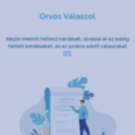
Orvos Válaszol
Kérjük mielőtt felteszi kérdését, olvassa el az eddig
feltett kérdéseket, és az azokra adott válaszokat
ITT.