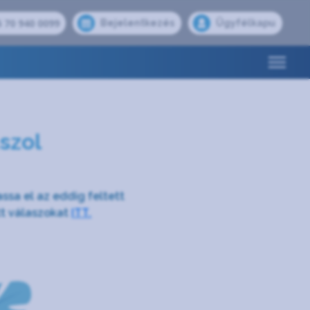
 70 940 0099
Bejelentkezés
Ügyfélkapu
szol
assa el az eddig feltett
tt válaszokat
ITT.