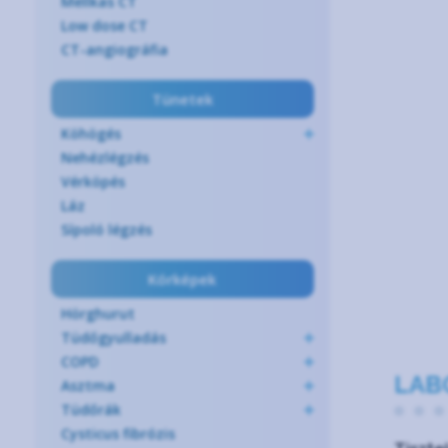
Mellkas CT
Low dose CT
CT-angiográfia
Tünetek
Köhögés
Nehézlégzés
Vérköpés
Láz
Sípoló légzés
Kórképek
Hörghurut
Tüdőgyulladás
COPD
LAB
Asztma
Tüdőrák
Cysticus fibrózis