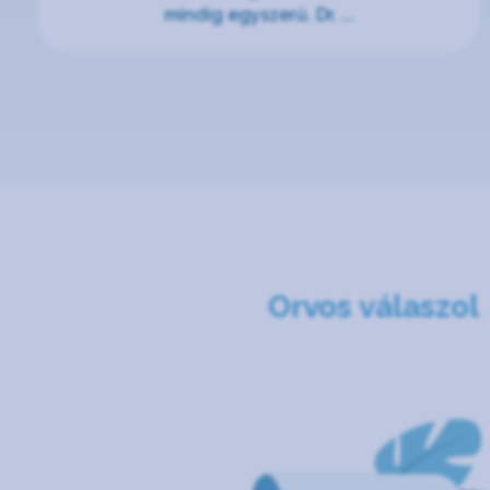
mindig egyszerű. Dr. ...
Orvos válaszol