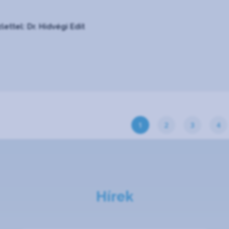
ettel: Dr. Hidvégi Edit
1
2
3
4
Hírek