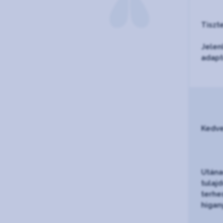
Tiszt
Jelen
adapt
Kedve
Utána
tulaj
terhe
higan