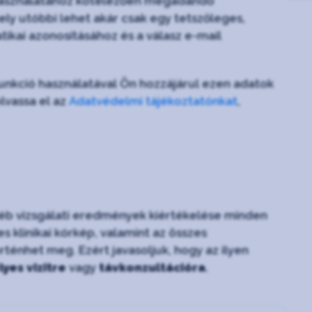
ió használatához kötelezően megadandó
ly utóbbi lehet akár csak egy tetszőleges,
tikai azonosításához és a válasz e-mail
 funkció használatával Ön hozzájárul ezen adatok
lvassa el az
Adatvédelmi tájékoztatónkat
,
gyéb vizsgálati eredmények kiértékelése minden
 klinikai kórkép, valamint az összes
énhet meg. Ezért javasoljuk, hogy az ilyen
yes vizitre
vagy
távkonzultációra
.