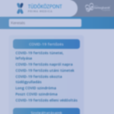
COVID-19 fertőzés
COVID-19 fertőzés tünetei,
lefolyása
COVID-19 fertőzés napról napra
COVID-19 fertőzés utáni tünetek
COVID-19 fertőzés okozta
tüdőgyulladás
Long COVID szindróma
Poszt COVID szindróma
COVID-19 fertőzés elleni védőoltás
Szolgáltatásaink