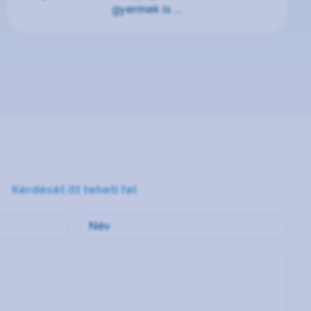
gyermek is ...
Kérdését itt teheti fel