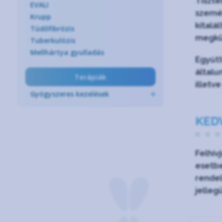
Tiszte
EVALI
személ
Krupp
kitalá
Tüdőfibrózis
megkü
Tuberkulózis
Mellhártya gyulladás
Egyútt
általu
Terápiák
illetv
Gyógyszeres kezelések
KED
Felhív
esetbe
rendel
jelleg