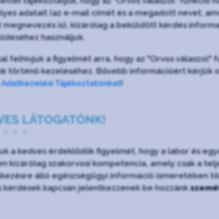
lettel tájékoztatjuk, hogy az "Orvos válaszol" funkc
yes adatait (az e-mail címét és a megadott nevet, ame
lt megnevezés is), kizárólag a beküldött kérdés informa
ldéséhez használjuk.
al felhívjuk a figyelmét arra, hogy az "Orvos válaszol"
nk történő kezeléséhez. Bővebb információért kérjük o
e
Adatkezelési Tájékoztatónkat
!
VES LÁTOGATÓNK!
juk a kedves érdeklődők figyelmét, hogy a labor és e
n kizárólag szakorvosi kompetencia, amely csak a teljes
kezésre álló egészségügyi információ ismeretében tört
ű kérdések kapcsán jelentkezzenek be hozzánk
személ