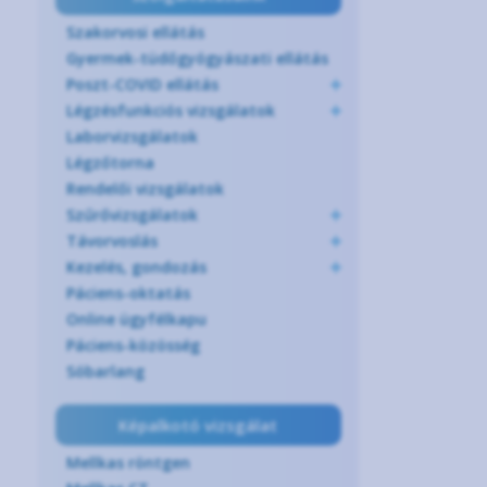
Szakorvosi ellátás
Gyermek-tüdőgyógyászati ellátás
Poszt-COVID ellátás
Légzésfunkciós vizsgálatok
Laborvizsgálatok
Légzőtorna
Rendelői vizsgálatok
Szűrővizsgálatok
Távorvoslás
Kezelés, gondozás
Páciens-oktatás
Online ügyfélkapu
Páciens-közösség
Sóbarlang
Képalkotó vizsgálat
Mellkas röntgen