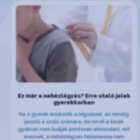
Ez már a nehézlégzés? Erre utaló jelek
gyerekkorban
Ha a gyerek erőlködik a légzéssel, az mindig
ijesztő a szülő számára, de mivel a kicsik
gyakran nem tudják pontosan elmondani, mit
éreznek, a nehézlégzés felismerése nem