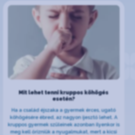
Mit lehet tenni kruppos köhögés
esetén?
Ha a család éjszaka a gyermek érces, ugató
köhögésére ébred, az nagyon ijesztő lehet. A
kruppos gyermek szüleinek azonban ilyenkor is
meg kell őrizniük a nyugalmukat, mert a kicsi