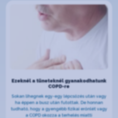
Ezeknél a tüneteknél gyanakodhatunk
COPD-re
Sokan lihegnek egy-egy lépcsőzés után vagy
ha éppen a busz után futottak. De honnan
tudható, hogy a gyengébb fizikai erőnlét vagy
a COPD okozza a terhelés miatti