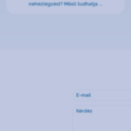
nehézlégzést? Miből tudhatja ...