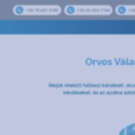
+36 70 621 0783
+36 30 434 1744
+36
Orvos Vála
Kérjük mielőtt felteszi kérdését, olv
kérdéseket, és az azokra ado