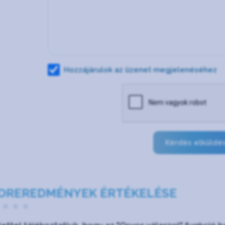
Hozzájárulok az üzenet megjelenéséhez
Kérdés elküldé
OREREDMÉNYEK ÉRTÉKELÉSE