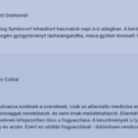
elt Doktornő!
leg Symbicort inhalátort használok napi 2×2 adagban. A kér
ogén gyógynövényt (ashwangandha, maca gyökér kivonat). K
s Csilla!
olvasva ezeknek a szereknek, csak az alternatív medicina e
donsággal rendelkezik, és nem írnak mellékhatásról. Ellen
seknek kifejezetten tilos a fogyasztása. A készítmények 1/
y és arzén. Ezért ez utóbbi fogyasztását - különösen rends