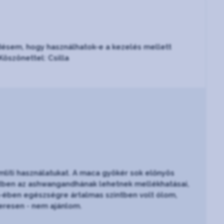
désem, hogy használhatok-e a kezelés mellett
öszönettel: Csilla
mlíti használatukat. A maca gyökér sok előnyös
tétben az ashwangandhának lehetnek mellékhatásai,
5-ében egészségre ártalmas szintben volt ólom,
zeresen - nem ajánlom.