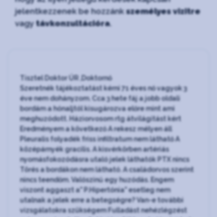
jelentkezzenek be hozzánk
személyes vizitre
vagy
távkonzultációra
.
Tisztel Doktor ÚR ,Doktornő
Szeretnék tájékoztatást kérni 71 éves nő vagyok 3
éve nem dohányzom. Cca 3 hete fáj a jobb oldali
bordám a hónaljtól kisugározva előre mint ami
meghuzódott. Háziorvosom rtg átvilágitást kért
Eredményem a következő A rekesz mélyen áll
Pleuralis folyadék friss infiltratum nem láthatő A
középárnyék gracilis. A kisvérkörben artériás
nyomásfokozódásra utaló jelek láthatók PTX nincs
Törés a bordákon nem látható. A családorvos szerint
nincs teendőm. Valószinű egy huzódás. Engem
viszont aggaszt a" P.Hipertónia" esetleg nem
utalnak a jelek erre a betegségre? Van-e további
vizsgálatokra szükségem Fulladást nehézlégzést