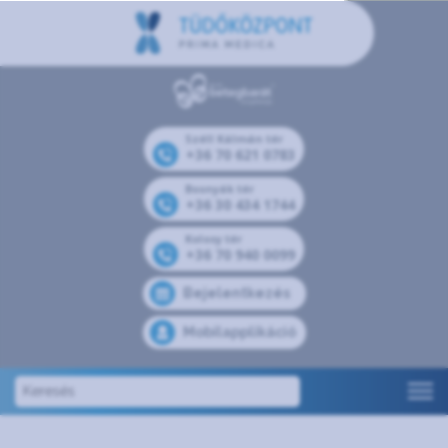
Széll Kálmán tér
+36 70 621 0783
Bosnyák tér
+36 30 434 1744
Kolosy tér
+36 70 940 0099
Bejelentkezés
Mobilapplikáció