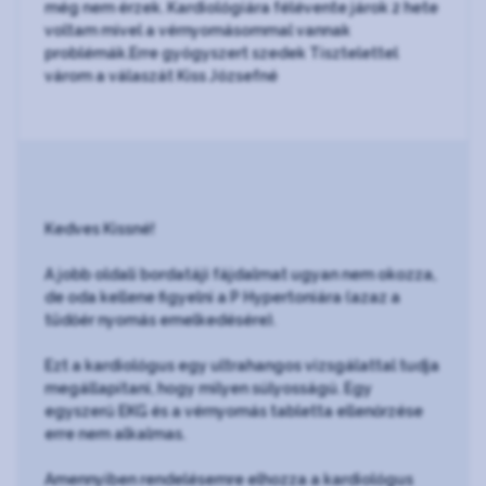
még nem érzek. Kardiológiára félévente járok 2 hete
voltam mivel a vérnyomásommal vannak
problémák.Erre gyógyszert szedek Tisztelettel
várom a válaszát Kiss Józsefné
Kedves Kissné!
A jobb oldali bordatáji fájdalmat ugyan nem okozza,
de oda kellene figyelni a P Hypertoniára (azaz a
tüdőér nyomás emelkedésére).
Ezt a kardiológus egy ultrahangos vizsgálattal tudja
megállapítani, hogy milyen súlyosságú. Egy
egyszerű EKG és a vérnyomás tabletta ellenőrzése
erre nem alkalmas.
Amennyiben rendelésemre elhozza a kardiológus