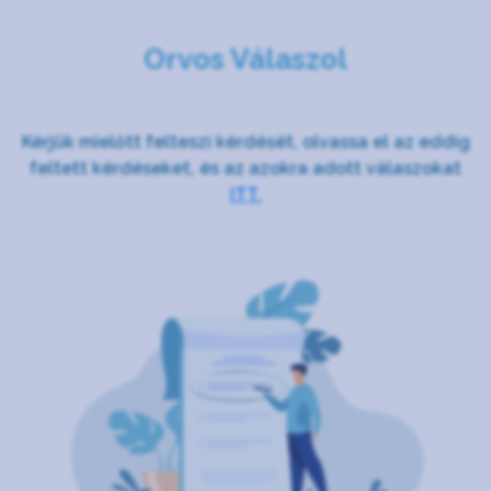
Orvos Válaszol
Kérjük mielőtt felteszi kérdését, olvassa el az eddig
feltett kérdéseket, és az azokra adott válaszokat
ITT.