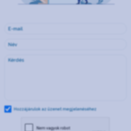
Hozzájárulok az üzenet megjelenéséhez