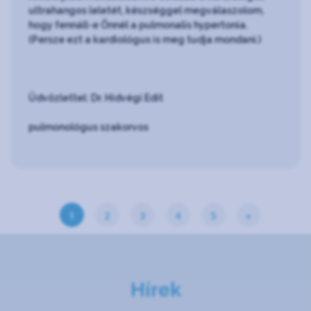
ultrahangos leletét, készséggel megválaszolom,
hogy fennáll-e Önnél a pulmonalis hypertonia.
(Persze ezt a kardiológus is meg tudja mondani.)
Üdvözlettel: Dr. Hidvégi Edit
pulmonológus szakorvos
1
2
3
4
5
»
Hírek