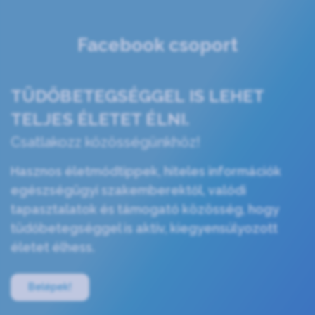
Facebook csoport
TÜDŐBETEGSÉGGEL IS LEHET
TELJES ÉLETET ÉLNI.
Csatlakozz közösségünkhöz!
Hasznos életmódtippek, hiteles információk
egészségügyi szakemberektől, valódi
tapasztalatok és támogató közösség, hogy
tüdőbetegséggel is aktív, kiegyensúlyozott
életet élhess.
Belépek!