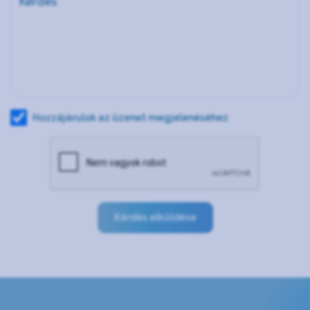
Hozzájárulok az üzenet megjelenéséhez
Kérdés elküldése