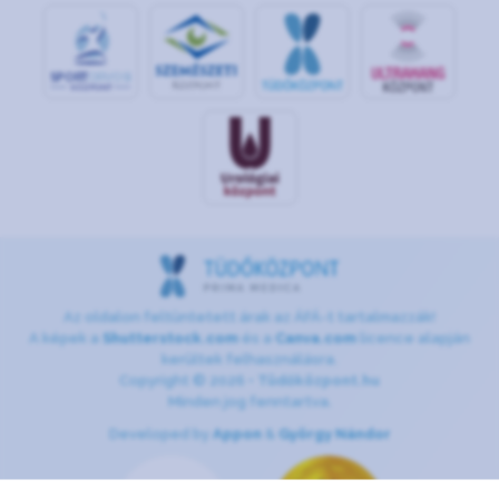
S
POR
T
O
R
V
OS
I
KÖ
ZPON
T
Az oldalon feltüntetett árak az ÁFÁ-t tartalmazzák!
A képek a
Shutterstock.com
és a
Canva.com
licence alapján
kerültek felhasználásra.
Copyright © 2026 •
Tüdőközpont.hu
Minden jog fenntartva.
Developed by
Appon
&
György Nándor