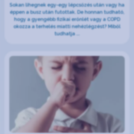
Sokan lihegnek egy-egy lépcsőzés után vagy ha
éppen a busz után futottak. De honnan tudható,
hogy a gyengébb fizikai erőnlét vagy a COPD
okozza a terhelés miatti nehézlégzést? Miből
tudhatja ...