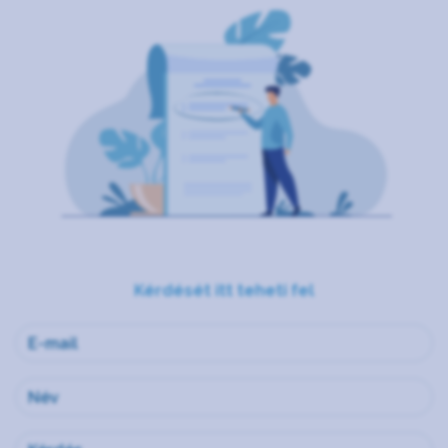
Kérdését itt teheti fel