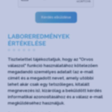
Kérdés elküldése
LABOREREDMÉNYEK
ÉRTÉKELÉSE
Tisztelettel tájékoztatjuk, hogy az "Orvos
válaszol" funkció használatához kötelezően
megadandó személyes adatait (az e-mail
címét és a megadott nevet, amely utóbbi
lehet akár csak egy tetszőleges, kitalált
megnevezés is), kizárólag a beküldött kérdés
informatikai azonosításához és a válasz e-mail
megküldéséhez használjuk.