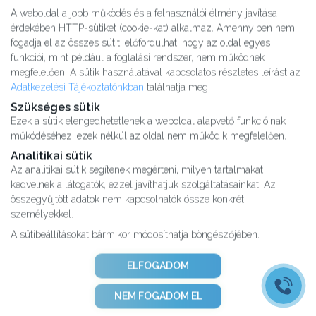
A weboldal a jobb működés és a felhasználói élmény javítása
érdekében HTTP-sütiket (cookie-kat) alkalmaz. Amennyiben nem
fogadja el az összes sütit, előfordulhat, hogy az oldal egyes
funkciói, mint például a foglalási rendszer, nem működnek
megfelelően. A sütik használatával kapcsolatos részletes leírást az
Adatkezelési Tájékoztatónkban
találhatja meg.
Szükséges sütik
Ezek a sütik elengedhetetlenek a weboldal alapvető funkcióinak
működéséhez, ezek nélkül az oldal nem működik megfelelően.
Analitikai sütik
Az analitikai sütik segítenek megérteni, milyen tartalmakat
kedvelnek a látogatók, ezzel javíthatjuk szolgáltatásainkat. Az
Kutatásaink
összegyűjtött adatok nem kapcsolhatók össze konkrét
Partnereink
személyekkel.
Impresszum
A sütibeállításokat bármikor módosíthatja böngészőjében.
Karrier
Adatvédelmi tájékoztató
ELFOGADOM
ÁSZF
Adatkezelési tájékoztató
NEM FOGADOM EL