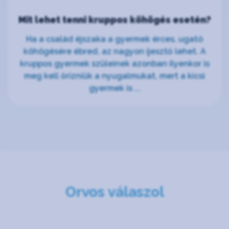
Mit lehet tenni kruppos köhögés esetén?
Ha a család éjszaka a gyermek érces, ugató
köhögésére ébred, az nagyon ijesztő lehet. A
kruppos gyermek szüleinek azonban ilyenkor is
meg kell őrizniük a nyugalmukat, mert a kicsi
gyermek is ...
Orvos válaszol