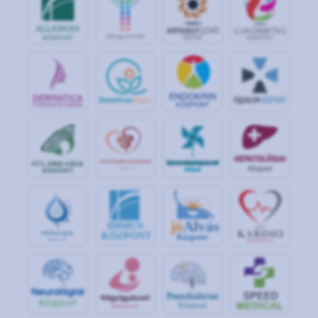
jó
Alvás
IMMUN
KÖZPONT
Központ