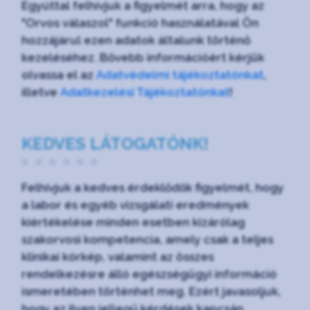
Egyúttal felhívjuk a figyelmét arra, hogy az
"Orvos válaszol" funkció használatával Ön
hozzájárul ezen adatok általunk történő
kezeléséhez. Bővebb információért kérjük
olvassa el az
Adatvédelmi tájékoztatónkat
,
illetve
Adatkezelési Tájékoztatónkat
!
KEDVES LÁTOGATÓNK!
Felhívjuk a kedves érdeklődők figyelmét, hogy
a labor és egyéb vizsgálati eredmények
kiértékelése minden esetben kizárólag
szakorvosi kompetencia, amely csak a teljes
klinikai kórkép, valamint az összes
rendelkezésre álló egészségügyi információ
ismeretében történhet meg. Ezért javasoljuk,
hogy az ilyen jellegű kérdések kapcsán