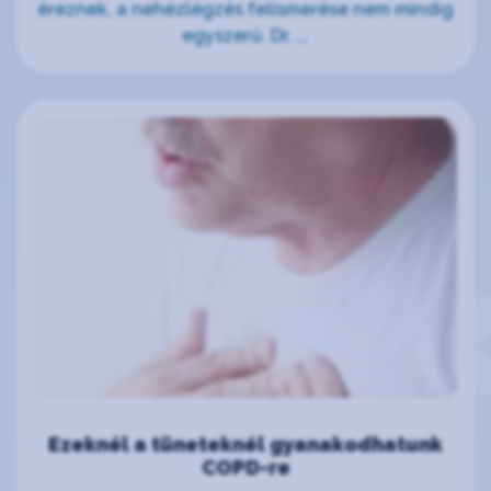
éreznek, a nehézlégzés felismerése nem mindig
egyszerű. Dr. ...
Ezeknél a tüneteknél gyanakodhatunk
COPD-re