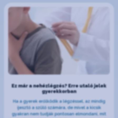
Ez már a nehézlégzés? Erre utaló jelek
gyerekkorban
Ha a gyerek erőlködik a légzéssel, az mindig
ijesztő a szülő számára, de mivel a kicsik
gyakran nem tudják pontosan elmondani, mit