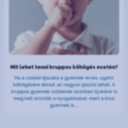
Mit lehet tenni kruppos köhögés esetén?
Ha a család éjszaka a gyermek érces, ugató
köhögésére ébred, az nagyon ijesztő lehet. A
kruppos gyermek szüleinek azonban ilyenkor is
meg kell őrizniük a nyugalmukat, mert a kicsi
gyermek is ...