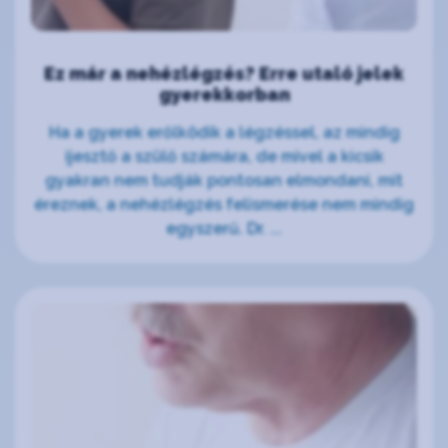
Ez már a nehézlégzés? Erre utaló jelek
gyerekkorban
Ha a gyerek erőlködik a légzéssel, az mindig
ijesztő a szülő számára, de mivel a kicsik
gyakran nem tudják pontosan elmondani, mit
éreznek, a nehézlégzés felismerése nem mindig
egyszerű. Dr. ...