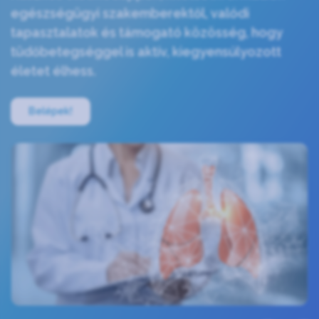
egészségügyi szakemberektől, valódi
tapasztalatok és támogató közösség, hogy
tüdőbetegséggel is aktív, kiegyensúlyozott
életet élhess.
Belépek!