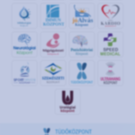
jó
Alvás
IMMUN
KÖZPONT
Központ
S
POR
T
O
R
V
OS
I
KÖ
ZPON
T