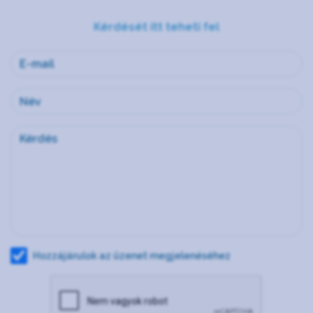
Kérdését itt teheti fel
Hozzájárulok az üzenet megjelenéséhez