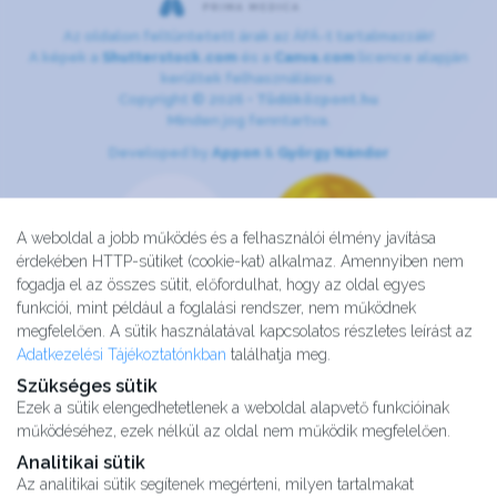
Az oldalon feltüntetett árak az ÁFÁ-t tartalmazzák!
A képek a
Shutterstock.com
és a
Canva.com
licence alapján
kerültek felhasználásra.
Copyright © 2026 •
Tüdőközpont.hu
Minden jog fenntartva.
Developed by
Appon
&
György Nándor
A weboldal a jobb működés és a felhasználói élmény javítása
érdekében HTTP-sütiket (cookie-kat) alkalmaz. Amennyiben nem
fogadja el az összes sütit, előfordulhat, hogy az oldal egyes
funkciói, mint például a foglalási rendszer, nem működnek
megfelelően. A sütik használatával kapcsolatos részletes leírást az
Adatkezelési Tájékoztatónkban
találhatja meg.
Szükséges sütik
Ezek a sütik elengedhetetlenek a weboldal alapvető funkcióinak
működéséhez, ezek nélkül az oldal nem működik megfelelően.
Analitikai sütik
Az analitikai sütik segítenek megérteni, milyen tartalmakat