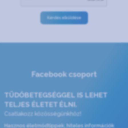
Kérdés elküldése
Facebook csoport
TÜDŐBETEGSÉGGEL IS LEHET
TELJES ÉLETET ÉLNI.
Csatlakozz közösségünkhöz!
Hasznos életmódtippek, hiteles információk