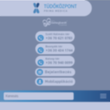
Széll Kálmán tér
+36 70 621 0783
Bosnyák tér
+36 30 434 1744
Kolosy tér
+36 70 940 0099
Bejelentkezés
Mobilapplikáció