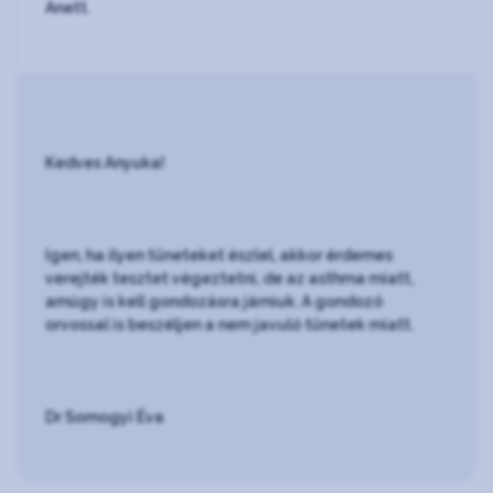
Anett.
Kedves Anyuka!
Igen, ha ilyen tüneteket észlel, akkor érdemes
verejték tesztet végeztetni, de az asthma miatt,
amúgy is kell gondozásra járniuk. A gondozó
orvossal is beszéljen a nem javuló tünetek miatt.
Dr Somogyi Éva