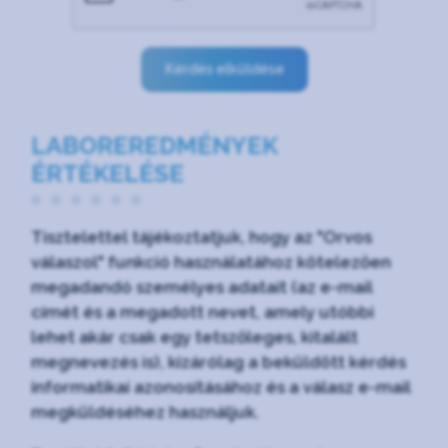
Kérdés elküldése
LABOREREDMÉNYEK
ÉRTÉKELÉSE
Tisztelettel tájékoztatjuk, hogy az "Orvos
válaszol" funkció használatához kötelezően
megadandó személyes adatait (az e-mail
címét és a megadott nevet, amely utóbbi
lehet akár csak egy tetszőleges, kitalált
megnevezés is), kizárólag a beküldött kérdés
informatikai azonosításához és a válasz e-mail
megküldéséhez használjuk.