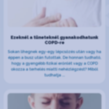
Ezeknél a tüneteknél gyanakodhatunk
COPD-re
Sokan lihegnek egy-egy lépcsőzés után vagy ha
éppen a busz után futottak. De honnan tudható,
hogy a gyengébb fizikai erőnlét vagy a COPD
okozza a terhelés miatti nehézlégzést? Miből
tudhatja ...