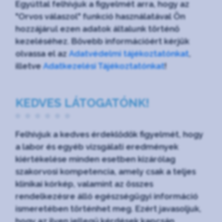
Egyúttal felhívjuk a figyelmét arra, hogy az
"Orvos válaszol" funkció használatával Ön
hozzájárul ezen adatok általunk történő
kezeléséhez. Bővebb információért kérjük
olvassa el az
Adatvédelmi tájékoztatónkat
,
illetve
Adatkezelési Tájékoztatónkat
!
KEDVES LÁTOGATÓNK!
Felhívjuk a kedves érdeklődők figyelmét, hogy
a labor és egyéb vizsgálati eredmények
kiértékelése minden esetben kizárólag
szakorvosi kompetencia, amely csak a teljes
klinikai kórkép, valamint az összes
rendelkezésre álló egészségügyi információ
ismeretében történhet meg. Ezért javasoljuk,
hogy az ilyen jellegű kérdések kapcsán