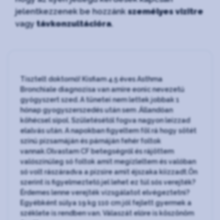
jelentkezzenek be hozzánk
személyes vizitre
vagy
távkonzultációra
.
Tisztelt doktornő! Kisfiam 4.5 éves Asthma
Bronchiale diagnozisa van amire eonic nevezetű
gyógyszert szed. A tünetei nem lettek jobbak 1
hónap gyogyszerszedés után sem .Állandóan
köhécsel sípol. Születésétől fogva nagyon leizzad
elalvás után. A napokban figyeltem föl rá hogy sötét
színű pizsamáján és párnáján fehér foltok
vannak.Olvastam CF betegségről és rájöttem
valószínűleg só foltok amit megízleltem és valóban
só volt rászáradva a pizsire amit éjszaka kiizzadt.Ön
szerint is figyelmeztető jel lehet ez túl sós verejték?
Érdemes lenne verejték vizsgálatot elvégeztetni?
Egyébként súlya 19 kg 110 cm jól fejlett gyermek a
széklete is rendben van. Válaszát előre is köszönöm