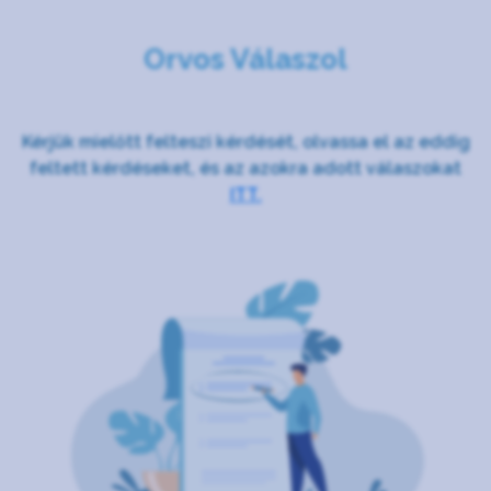
Orvos Válaszol
Kérjük mielőtt felteszi kérdését, olvassa el az eddig
feltett kérdéseket, és az azokra adott válaszokat
ITT.