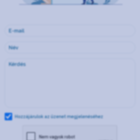
Hozzájárulok az üzenet megjelenéséhez