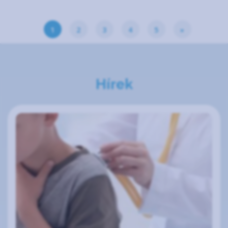
1
2
3
4
5
»
Hírek