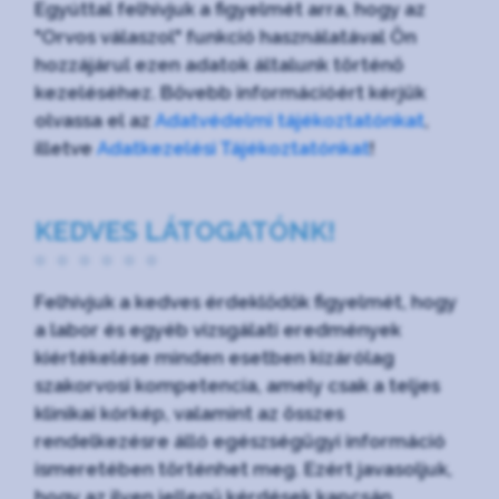
Egyúttal felhívjuk a figyelmét arra, hogy az
"Orvos válaszol" funkció használatával Ön
hozzájárul ezen adatok általunk történő
kezeléséhez. Bővebb információért kérjük
olvassa el az
Adatvédelmi tájékoztatónkat
,
illetve
Adatkezelési Tájékoztatónkat
!
KEDVES LÁTOGATÓNK!
Felhívjuk a kedves érdeklődők figyelmét, hogy
a labor és egyéb vizsgálati eredmények
kiértékelése minden esetben kizárólag
szakorvosi kompetencia, amely csak a teljes
klinikai kórkép, valamint az összes
rendelkezésre álló egészségügyi információ
ismeretében történhet meg. Ezért javasoljuk,
hogy az ilyen jellegű kérdések kapcsán