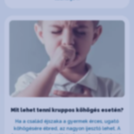
Mit lehet tenni kruppos köhögés esetén?
Ha a család éjszaka a gyermek érces, ugató
köhögésére ébred, az nagyon ijesztő lehet. A