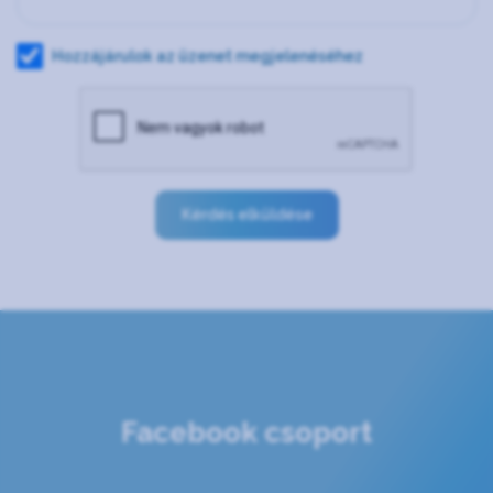
Hozzájárulok az üzenet megjelenéséhez
Kérdés elküldése
Facebook csoport