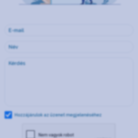
Hozzájárulok az üzenet megjelenéséhez