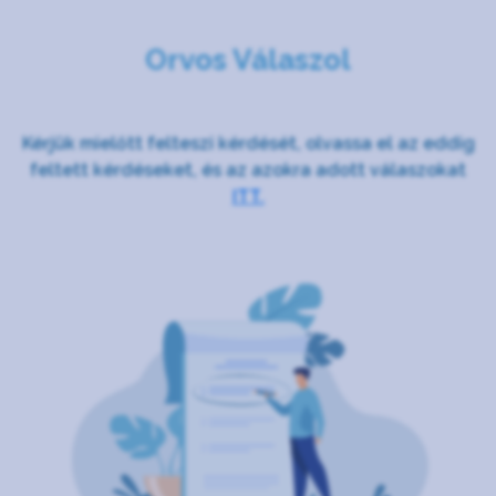
Orvos Válaszol
Kérjük mielőtt felteszi kérdését, olvassa el az eddig
feltett kérdéseket, és az azokra adott válaszokat
ITT.