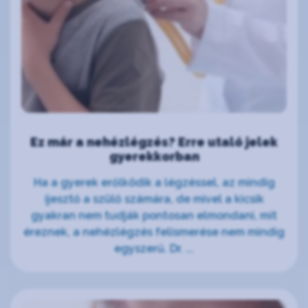
Ez már a nehézlégzés? Erre utaló jelek
gyerekkorban
Ha a gyerek erőlködik a légzéssel, az mindig
ijesztő a szülő számára, de mivel a kicsik
gyakran nem tudják pontosan elmondani, mit
éreznek, a nehézlégzés felismerése nem mindig
egyszerű. Dr. ...