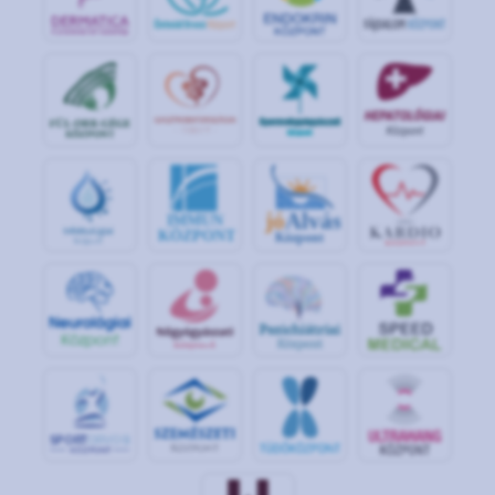
jó
Alvás
IMMUN
KÖZPONT
Központ
S
POR
T
O
R
V
OS
I
KÖ
ZPON
T