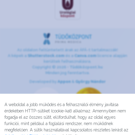
Az oldalon feltüntetett árak az ÁFÁ-t tartalmazzák!
A képek a
Shutterstock.com
és a
Canva.com
licence alapján
kerültek felhasználásra.
Copyright © 2026 •
Tüdőközpont.hu
Minden jog fenntartva.
Developed by
Appon
&
György Nándor
A weboldal a jobb működés és a felhasználói élmény javítása
érdekében HTTP-sütiket (cookie-kat) alkalmaz. Amennyiben nem
fogadja el az összes sütit, előfordulhat, hogy az oldal egyes
funkciói, mint például a foglalási rendszer, nem működnek
megfelelően. A sütik használatával kapcsolatos részletes leírást az