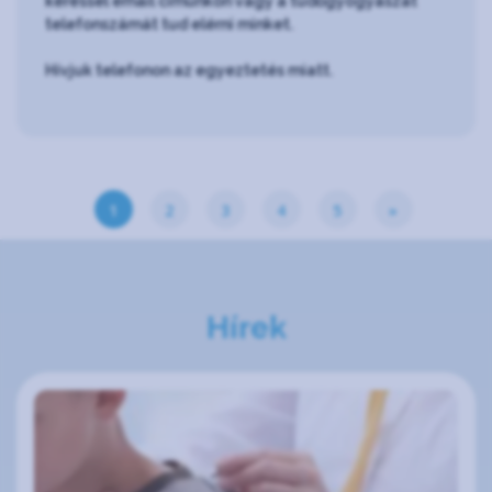
kéréssel email címünkön vagy a tüdőgyógyászat
telefonszámát tud elérni minket.
Hívjuk telefonon az egyeztetés miatt.
1
2
3
4
5
»
Hírek