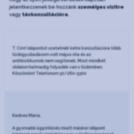
jelentkezzenek be hozzánk
személyes vizitre
vagy
távkonzultációra
.
T. Cím! Időpontot szetetnèk kétni konzultációra több
tüdőgyulladásom volt május óta és az
antibiotikumok nem segítenek. Most mindkét
oldalon hatmadig folyadèk van s tüdőmben.
Köszönöm! Telefonom 30/260-5300
Kedves Mária,
A gyorsabb ügyintézés miatt máskor időpont