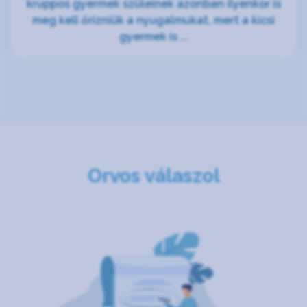
kruppos gyermek szüleinek azonban ilyenkor is
meg kell őrizniük a nyugalmukat, mert a kicsi
gyermek is ...
Orvos válaszol