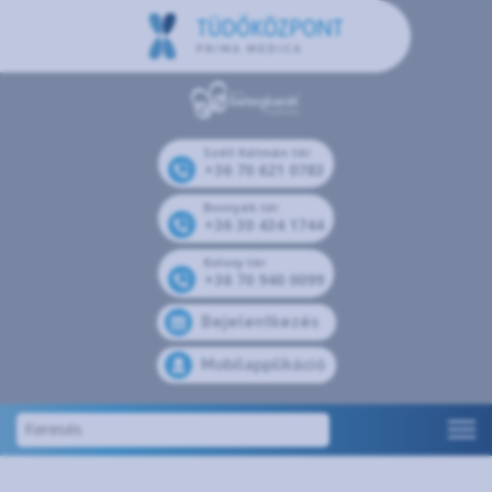
Széll Kálmán tér
+36 70 621 0783
Bosnyák tér
+36 30 434 1744
Kolosy tér
+36 70 940 0099
Bejelentkezés
Mobilapplikáció