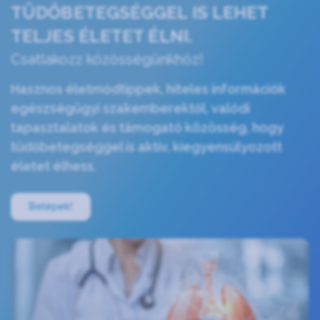
TÜDŐBETEGSÉGGEL IS LEHET
TELJES ÉLETET ÉLNI.
Csatlakozz közösségünkhöz!
Hasznos életmódtippek, hiteles információk
egészségügyi szakemberektől, valódi
tapasztalatok és támogató közösség, hogy
tüdőbetegséggel is aktív, kiegyensúlyozott
életet élhess.
Belépek!