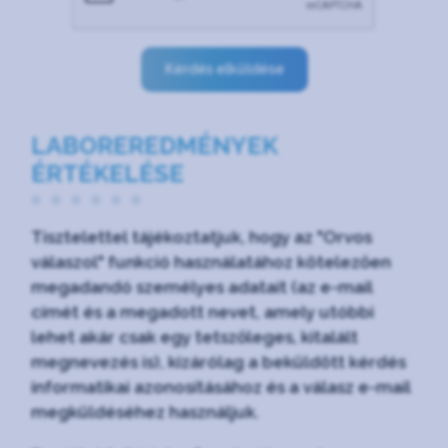
Kérdés elküldése
LABOREREDMÉNYEK
ÉRTÉKELÉSE
Tisztelettel tájékoztatjuk, hogy az "Orvos
válaszol" funkció használatához kötelezően
megadandó személyes adatait (az e-mail
címét és a megadott nevet, amely utóbbi
lehet akár csak egy tetszőleges, kitalált
megnevezés is), kizárólag a beküldött kérdés
informatikai azonosításához és a válasz e-mail
megküldéséhez használjuk.