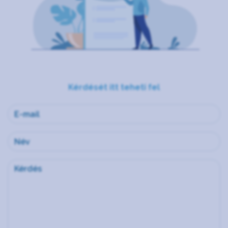
Kérdését itt teheti fel