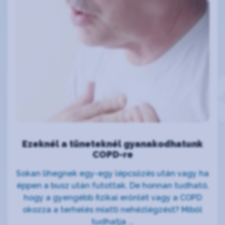
Ezeknél a tüneteknél gyanakodhatunk
COPD-re
Sokan lihegnek egy-egy lépcsőzés után vagy ha
éppen a busz után futottak. De honnan tudható,
hogy a gyengébb fizikai erőnlét vagy a COPD
okozza a terhelés miatti nehézlégzést? Miből
tudhatja ...