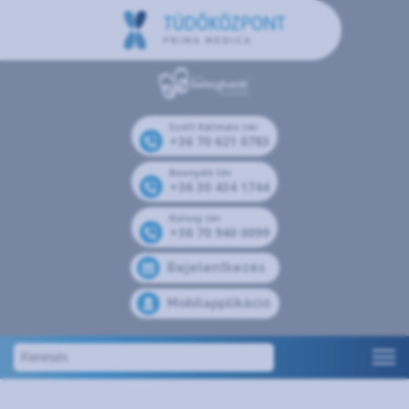
Széll Kálmán tér
+36 70 621 0783
Bosnyák tér
+36 30 434 1744
Kolosy tér
+36 70 940 0099
Bejelentkezés
Mobilapplikáció