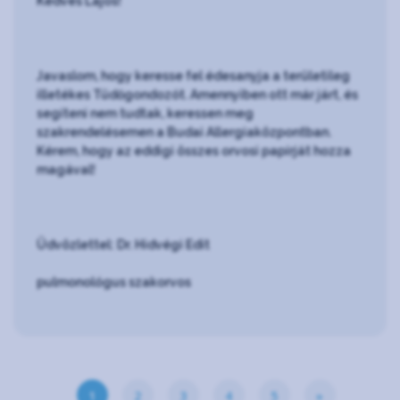
Kedves Lajos!
Javaslom, hogy keresse fel édesanyja a területileg
illetékes Tüdőgondozót. Amennyiben ott már járt, és
segíteni nem tudtak, keressen meg
szakrendelésemen a Budai Allergiaközpontban.
Kérem, hogy az eddigi összes orvosi papírját hozza
magával!
Üdvözlettel: Dr. Hidvégi Edit
pulmonológus szakorvos
1
2
3
4
5
»