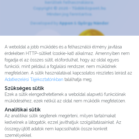
kerültek felhasználásra.
Copyright © 2026 •
Tüdőközpont.hu
Minden jog fenntartva.
Developed by
Appon
&
György Nándor
A weboldal a jobb működés és a felhasználói élmény javítása
érdekében HTTP-sütiket (cookie-kat) alkalmaz. Amennyiben nem
fogadja el az összes sütit, előfordulhat, hogy az oldal egyes
funkciói, mint például a foglalási rendszer, nem működnek
megfelelően. A sütik használatával kapcsolatos részletes leírást az
Adatkezelési Tájékoztatónkban
találhatja meg.
Szükséges sütik
Ezek a sütik elengedhetetlenek a weboldal alapvető funkcióinak
működéséhez, ezek nélkül az oldal nem működik megfelelően.
Analitikai sütik
Az analitikai sütik segítenek megérteni, milyen tartalmakat
kedvelnek a látogatók, ezzel javíthatjuk szolgáltatásainkat. Az
Kutatásaink
összegyűjtött adatok nem kapcsolhatók össze konkrét
Partnereink
személyekkel.