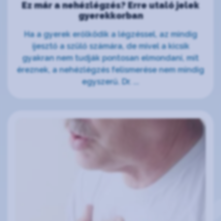
Ez már a nehézlégzés? Erre utaló jelek
gyerekkorban
Ha a gyerek erőlködik a légzéssel, az mindig
ijesztő a szülő számára, de mivel a kicsik
gyakran nem tudják pontosan elmondani, mit
éreznek, a nehézlégzés felismerése nem mindig
egyszerű. Dr. ...