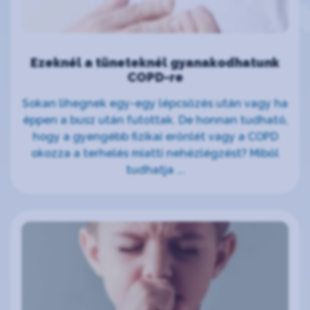
Ezeknél a tüneteknél gyanakodhatunk
COPD-re
Sokan lihegnek egy-egy lépcsőzés után vagy ha
éppen a busz után futottak. De honnan tudható,
hogy a gyengébb fizikai erőnlét vagy a COPD
okozza a terhelés miatti nehézlégzést? Miből
tudhatja ...