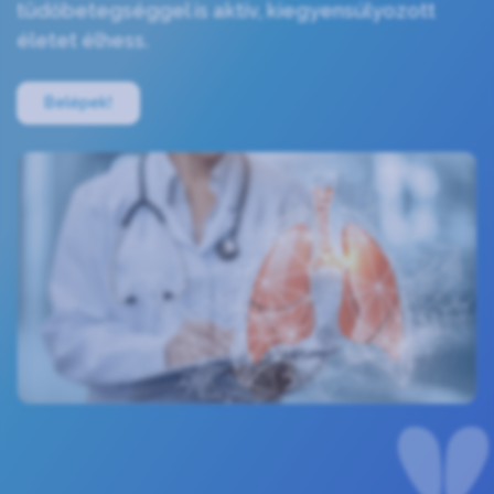
tüdőbetegséggel is aktív, kiegyensúlyozott
életet élhess.
Belépek!