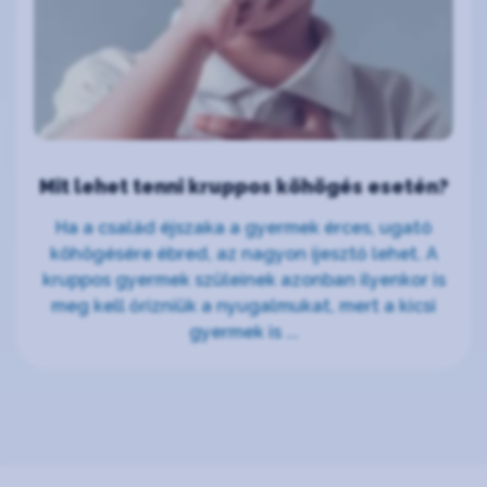
Mit lehet tenni kruppos köhögés esetén?
Ha a család éjszaka a gyermek érces, ugató
köhögésére ébred, az nagyon ijesztő lehet. A
kruppos gyermek szüleinek azonban ilyenkor is
meg kell őrizniük a nyugalmukat, mert a kicsi
gyermek is ...