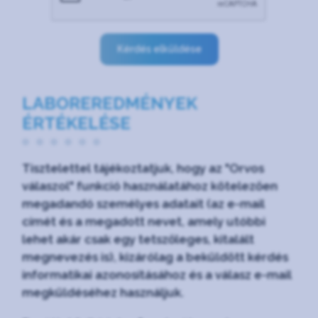
Kérdés elküldése
LABOREREDMÉNYEK
ÉRTÉKELÉSE
Tisztelettel tájékoztatjuk, hogy az "Orvos
válaszol" funkció használatához kötelezően
megadandó személyes adatait (az e-mail
címét és a megadott nevet, amely utóbbi
lehet akár csak egy tetszőleges, kitalált
megnevezés is), kizárólag a beküldött kérdés
informatikai azonosításához és a válasz e-mail
megküldéséhez használjuk.