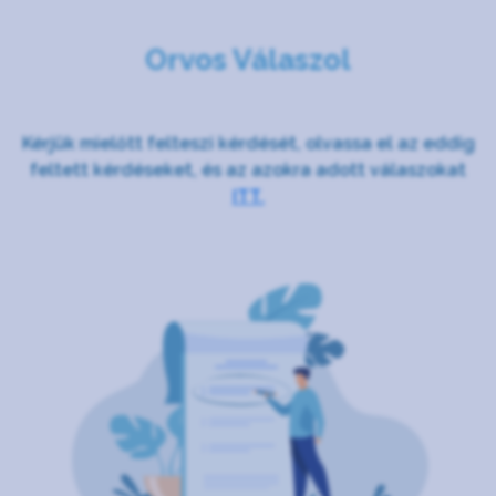
Orvos Válaszol
Kérjük mielőtt felteszi kérdését, olvassa el az eddig
feltett kérdéseket, és az azokra adott válaszokat
ITT.