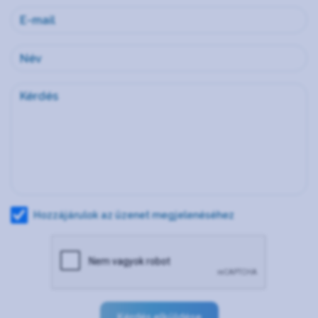
Hozzájárulok az üzenet megjelenéséhez
Kérdés elküldése