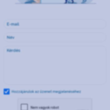
Hozzájárulok az üzenet megjelenéséhez