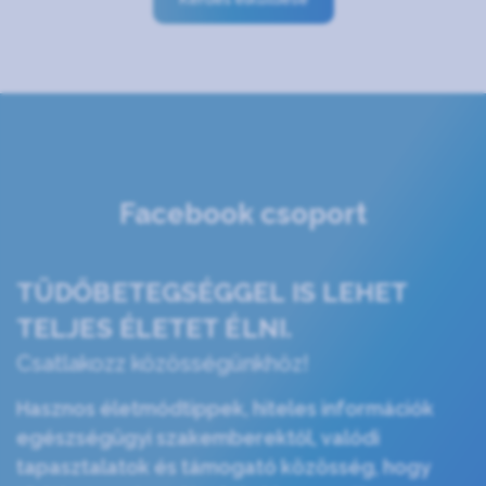
Facebook csoport
TÜDŐBETEGSÉGGEL IS LEHET
TELJES ÉLETET ÉLNI.
Csatlakozz közösségünkhöz!
Hasznos életmódtippek, hiteles információk
egészségügyi szakemberektől, valódi
tapasztalatok és támogató közösség, hogy