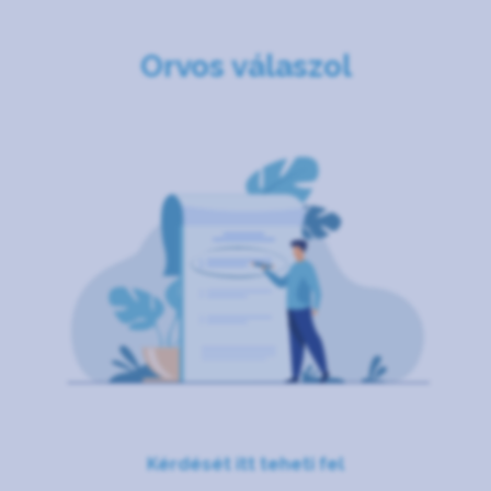
Orvos válaszol
Kérdését itt teheti fel