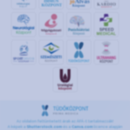
jó
Alvás
IMMUN
KÖZPONT
Központ
S
POR
T
O
R
V
OS
I
KÖ
ZPON
T
Az oldalon feltüntetett árak az ÁFÁ-t tartalmazzák!
A képek a
Shutterstock.com
és a
Canva.com
licence alapján