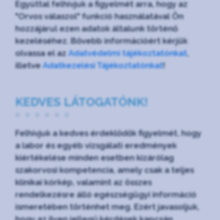
Egyúttal felhívjuk a figyelmét arra, hogy az
"Orvos válaszol" funkció használatával Ön
hozzájárul ezen adatok általunk történő
kezeléséhez. Bővebb információért kérjük
olvassa el az
Adatvédelmi tájékoztatónkat
,
illetve
Adatkezelési Tájékoztatónkat
!
KEDVES LÁTOGATÓNK!
Felhívjuk a kedves érdeklődők figyelmét, hogy
a labor és egyéb vizsgálati eredmények
kiértékelése minden esetben kizárólag
szakorvosi kompetencia, amely csak a teljes
klinikai kórkép, valamint az összes
rendelkezésre álló egészségügyi információ
ismeretében történhet meg. Ezért javasoljuk,
hogy az ilyen jellegű kérdések kapcsán