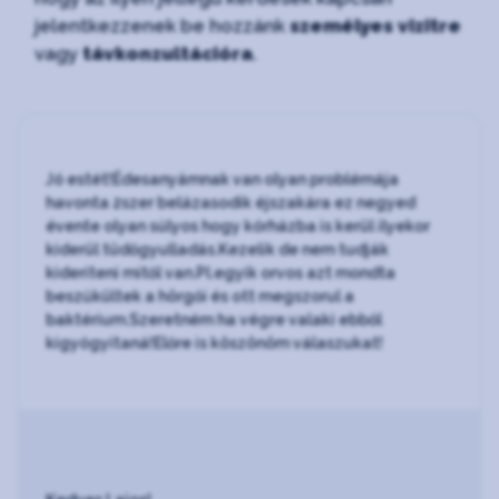
jelentkezzenek be hozzánk
személyes vizitre
vagy
távkonzultációra
.
Jó estét!Édesanyámnak van olyan problémája
havonta 2szer belázasodik éjszakára ez negyed
évente olyan súlyos hogy kórházba is kerül ilyekor
kiderül tüdőgyulladás.Kezelik de nem tudják
kideríteni mitől van.Pl.egyik orvos azt mondta
beszűkültek a hörgői és ott megszorul a
baktérium.Szeretném ha végre valaki ebből
kigyógyítaná!Előre is köszönöm válaszukat!