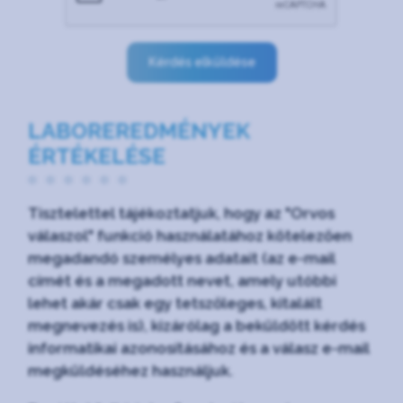
Kérdés elküldése
LABOREREDMÉNYEK
ÉRTÉKELÉSE
Tisztelettel tájékoztatjuk, hogy az "Orvos
válaszol" funkció használatához kötelezően
megadandó személyes adatait (az e-mail
címét és a megadott nevet, amely utóbbi
lehet akár csak egy tetszőleges, kitalált
megnevezés is), kizárólag a beküldött kérdés
informatikai azonosításához és a válasz e-mail
megküldéséhez használjuk.