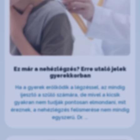
Ez már a nehézlégzés? Erre utaló jelek
gyerekkorban
Ha a gyerek erőlködik a légzéssel, az mindig
ijesztő a szülő számára, de mivel a kicsik
gyakran nem tudják pontosan elmondani, mit
éreznek, a nehézlégzés felismerése nem mindig
egyszerű. Dr. ...