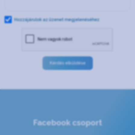
Hozzájárulok az üzenet megjelenéséhez
Kérdés elküldése
Facebook csoport