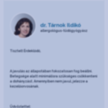
dr. Tárnok Ildikó
allergológus-tüdőgyógyász
Tisztelt Érdeklődő,
A javulás az állapotában fokozatosan fog beállni.
Betegsége alatt minimálisra szükséges csökkenteni
a dohányzást. Amennyiben nem javul, jelezze a
kezelőorvosának.
Üdvözlettel: