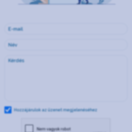
Hozzájárulok az üzenet megjelenéséhez