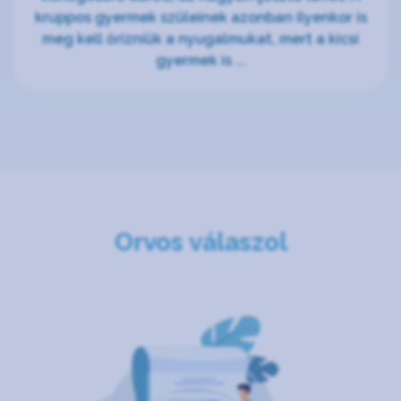
kruppos gyermek szüleinek azonban ilyenkor is
meg kell őrizniük a nyugalmukat, mert a kicsi
gyermek is ...
Orvos válaszol