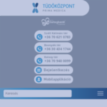
Széll Kálmán tér
+36 70 621 0783
Bosnyák tér
+36 30 434 1744
Kolosy tér
+36 70 940 0099
Bejelentkezés
Mobilapplikáció