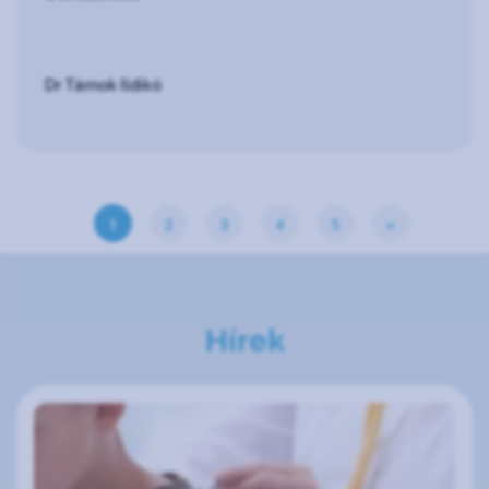
Dr Tárnok Ildikó
1
2
3
4
5
»
Hírek