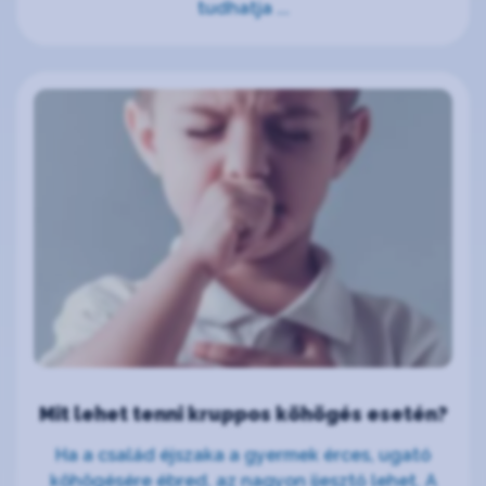
tudhatja ...
Mit lehet tenni kruppos köhögés esetén?
Ha a család éjszaka a gyermek érces, ugató
köhögésére ébred, az nagyon ijesztő lehet. A