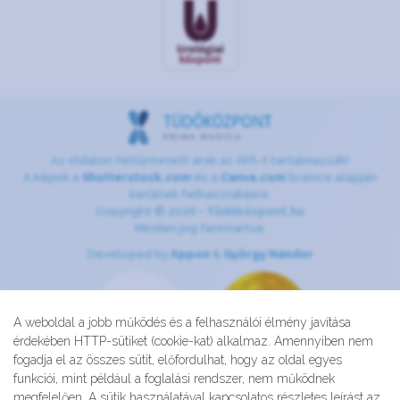
Az oldalon feltüntetett árak az ÁFÁ-t tartalmazzák!
A képek a
Shutterstock.com
és a
Canva.com
licence alapján
kerültek felhasználásra.
Copyright © 2026 •
Tüdőközpont.hu
Minden jog fenntartva.
Developed by
Appon
&
György Nándor
A weboldal a jobb működés és a felhasználói élmény javítása
érdekében HTTP-sütiket (cookie-kat) alkalmaz. Amennyiben nem
fogadja el az összes sütit, előfordulhat, hogy az oldal egyes
funkciói, mint például a foglalási rendszer, nem működnek
megfelelően. A sütik használatával kapcsolatos részletes leírást az