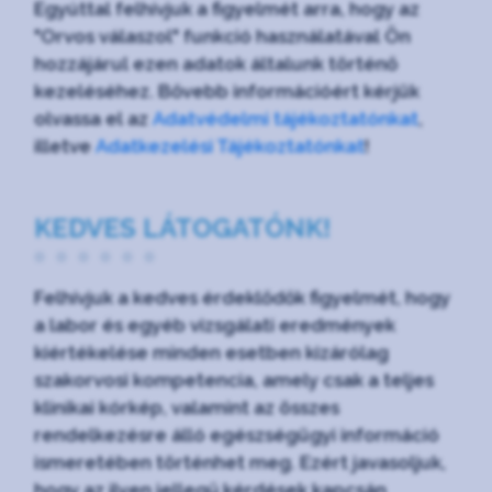
Egyúttal felhívjuk a figyelmét arra, hogy az
"Orvos válaszol" funkció használatával Ön
hozzájárul ezen adatok általunk történő
kezeléséhez. Bővebb információért kérjük
olvassa el az
Adatvédelmi tájékoztatónkat
,
illetve
Adatkezelési Tájékoztatónkat
!
KEDVES LÁTOGATÓNK!
Felhívjuk a kedves érdeklődők figyelmét, hogy
a labor és egyéb vizsgálati eredmények
kiértékelése minden esetben kizárólag
szakorvosi kompetencia, amely csak a teljes
klinikai kórkép, valamint az összes
rendelkezésre álló egészségügyi információ
ismeretében történhet meg. Ezért javasoljuk,
hogy az ilyen jellegű kérdések kapcsán