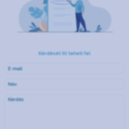
Kérdését itt teheti fel