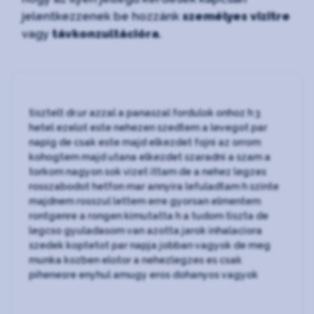
jelentkezzenek be hozzánk
személyes vizitre
vagy
távkonzultációra
.
tisztelt dr.ur azzal a panaszal fordulok onhoz h 3
hetel ezelot este nehezen szedtem a levegot par
napig de csak este majd elkezdet fojni az orrom
kohogtem majd utana elkezdet szaradni a szam a
torkom nagyon sok vizet ittam de a nehez legzes
rosszabodot hetfon mar annyira lefuladtam h szinte
majdnem rosszul lettem erre gyorsan elmentem
rontgenre a rongen kimutatta h a tudom tiszta de
legcso gyuladasom van azotta jarok inhalaciora
szedek koptetot par napja jobban vagyok de meg
munka kozben elotor a nehezlegzes es csak
pihenesre enyhul amugy eros dohanyos vagyok