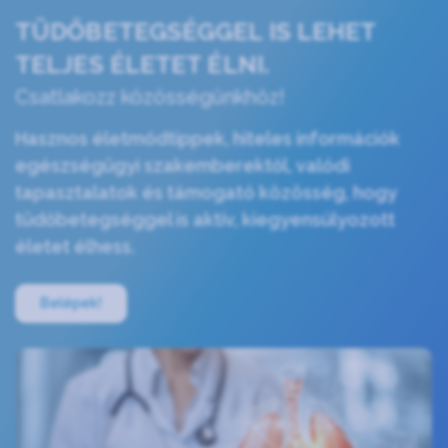
TÜDŐBETEGSÉGGEL IS LEHET
TELJES ÉLETET ÉLNI.
Csatlakozz közösségünkhöz!
Hasznos életmódtippek, hiteles információk
egészségügyi szakemberektől, valódi
tapasztalatok és támogató közösség, hogy
tüdőbetegséggel is aktív, kiegyensúlyozott
életet élhess.
Belépek!