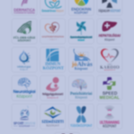
jó
Alvás
IMMUN
KÖZPONT
Központ
S
POR
T
O
R
V
OS
I
KÖ
ZPON
T