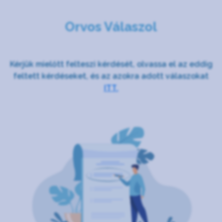
Orvos Válaszol
Kérjük mielőtt felteszi kérdését, olvassa el az eddig
feltett kérdéseket, és az azokra adott válaszokat
ITT.