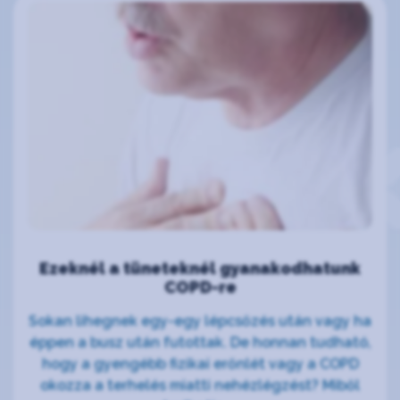
Ezeknél a tüneteknél gyanakodhatunk
COPD-re
Sokan lihegnek egy-egy lépcsőzés után vagy ha
éppen a busz után futottak. De honnan tudható,
hogy a gyengébb fizikai erőnlét vagy a COPD
okozza a terhelés miatti nehézlégzést? Miből