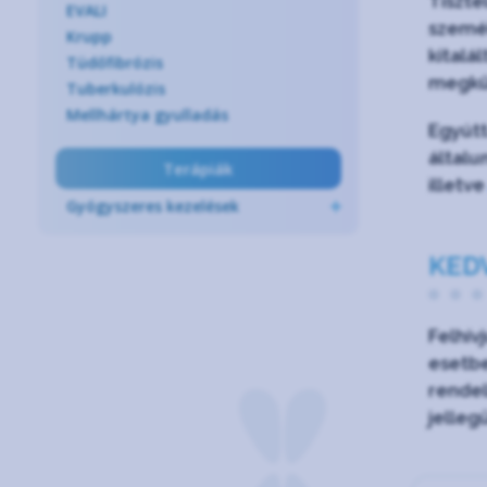
Tiszte
EVALI
személ
Krupp
kitalá
Tüdőfibrózis
megkü
Tuberkulózis
Mellhártya gyulladás
Egyútt
általu
Terápiák
illetv
Gyógyszeres kezelések
KED
Felhív
esetbe
rendel
jelleg