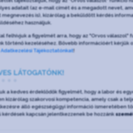
lettel tájékoztatjuk, hogy az "Orvos válaszol" funkc
yes adatait (az e-mail címét és a megadott nevet, ame
lt megnevezés is), kizárólag a beküldött kérdés informa
ldéséhez használjuk.
al felhívjuk a figyelmét arra, hogy az "Orvos válaszol"
nk történő kezeléséhez. Bővebb információért kérjük o
e
Adatkezelési Tájékoztatónkat
!
VES LÁTOGATÓNK!
juk a kedves érdeklődők figyelmét, hogy a labor és e
n kizárólag szakorvosi kompetencia, amely csak a teljes
kezésre álló egészségügyi információ ismeretében tört
ű kérdések kapcsán jelentkezzenek be hozzánk
személ