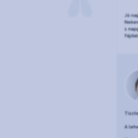
Jó nap
Nekem
1 nap
fájda
Tiszt
A leh