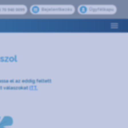
 70 940 0099
Bejelentkezés
Ügyfélkapu
szol
assa el az eddig feltett
tt válaszokat
ITT.