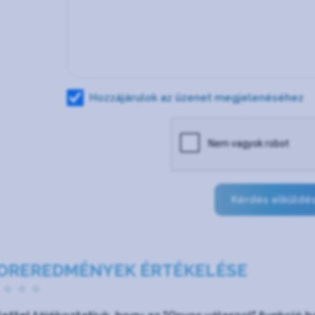
Hozzájárulok az üzenet megjelenéséhez
Kérdés elküldé
OREREDMÉNYEK ÉRTÉKELÉSE