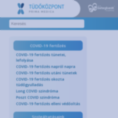
COVID-19 fertőzés
COVID-19 fertőzés tünetei,
lefolyása
COVID-19 fertőzés napról napra
COVID-19 fertőzés utáni tünetek
COVID-19 fertőzés okozta
tüdőgyulladás
Long COVID szindróma
Poszt COVID szindróma
COVID-19 fertőzés elleni védőoltás
Szolgáltatásaink