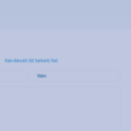
Kérdését itt teheti fel