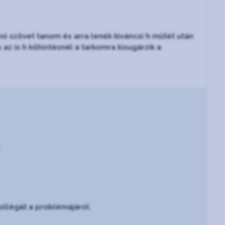
 szövet tanom és arra lenék kiváncsi h mütét után
az is h köhintésnél a tarkomra kisugárzik a
ollégát a problémájáról.