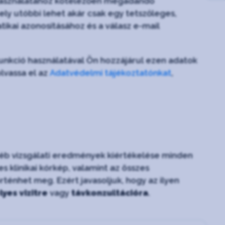
ió használatához kötelezően megadandó
ly utóbbi lehet akár csak egy tetszőleges,
tikai azonosításához és a válasz e-mail
 funkció használatával Ön hozzájárul ezen adatok
lvassa el az
Adatvédelmi tájékoztatónkat
,
gyéb vizsgálati eredmények kiértékelése minden
 klinikai kórkép, valamint az összes
énhet meg. Ezért javasoljuk, hogy az ilyen
yes vizitre
vagy
távkonzultációra
.