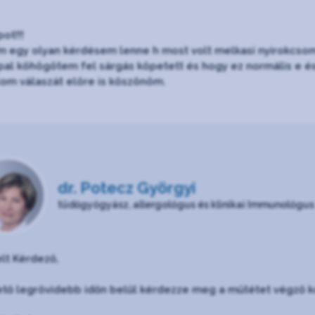
ot!!!
 egy olyan kérdésem lenne h most volt melkasi nyirokcsomó
pal köhögötem fel sárgás köpetett és hogy ez normális e és 
lom válaszát elöre is köszönöm.
dr. Potecz Györgyi
tüdőgyógyász, allergológus és klinikai Immunológus
elt Kérdező,
ető legrövidebb időn belül kérdezze meg a műtétet végző k