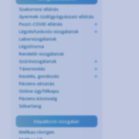
Szakorvosi ellátás
Gyermek-tüdőgyógyászati ellátás
Poszt-COVID ellátás
Légzésfunkciós vizsgálatok
Laborvizsgálatok
Légzőtorna
Rendelői vizsgálatok
Szűrővizsgálatok
Távorvoslás
Kezelés, gondozás
Páciens-oktatás
Online ügyfélkapu
Páciens-közösség
Sóbarlang
Képalkotó vizsgálat
Mellkas röntgen