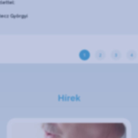
lettel:
tecz Györgyi
1
2
3
4
Hírek