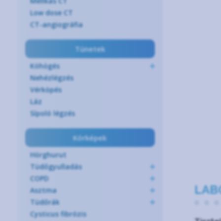
Mellkas CT
Low dose CT
CT-angiográfia
Tünetek
Köhögés
Nehézlégzés
Vérköpés
Láz
Sípoló légzés
Kórképek
Hörghurut
Tüdőgyulladás
COPD
LAB
Asztma
Tüdőrák
Cysticus fibrózis