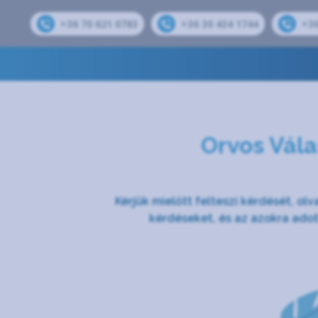
+36 70 621 0783
+36 30 434 1744
+36
Orvos Vála
Kérjük mielőtt felteszi kérdését, olv
kérdéseket, és az azokra ado