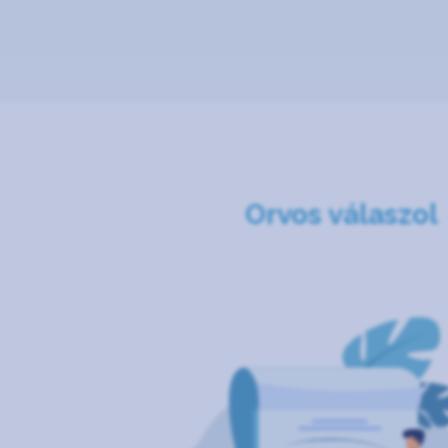
Orvos válaszol