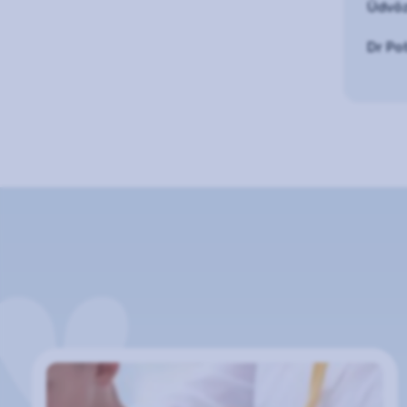
Üdvöz
Dr Po