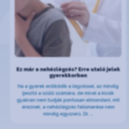
Ez már a nehézlégzés? Erre utaló jelek
gyerekkorban
Ha a gyerek erőlködik a légzéssel, az mindig
ijesztő a szülő számára, de mivel a kicsik
gyakran nem tudják pontosan elmondani, mit
éreznek, a nehézlégzés felismerése nem
mindig egyszerű. Dr. ...