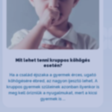
Mit lehet tenni kruppos köhögés
esetén?
Ha a család éjszaka a gyermek érces, ugató
köhögésére ébred, az nagyon ijesztő lehet. A
kruppos gyermek szüleinek azonban ilyenkor is
meg kell őrizniük a nyugalmukat, mert a kicsi
gyermek is ...