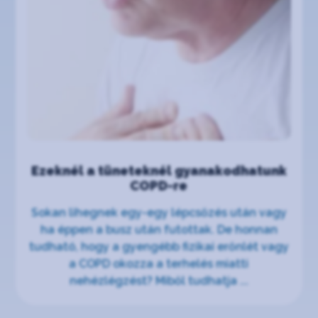
Ezeknél a tüneteknél gyanakodhatunk
COPD-re
Sokan lihegnek egy-egy lépcsőzés után vagy
ha éppen a busz után futottak. De honnan
tudható, hogy a gyengébb fizikai erőnlét vagy
a COPD okozza a terhelés miatti
nehézlégzést? Miből tudhatja ...