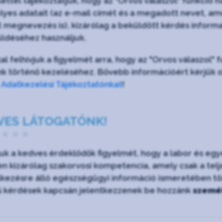
lettel tájékoztatjuk, hogy az "Orvos válaszol" funkc
yes adatait (az e-mail címét és a megadott nevet, ame
lt megnevezés is), kizárólag a beküldött kérdés informa
ldéséhez használjuk.
al felhívjuk a figyelmét arra, hogy az "Orvos válaszol"
nk történő kezeléséhez. Bővebb információért kérjük o
e
Adatkezelési Tájékoztatónkat
!
VES LÁTOGATÓNK!
juk a kedves érdeklődők figyelmét, hogy a labor és e
n kizárólag szakorvosi kompetencia, amely csak a teljes
kezésre álló egészségügyi információ ismeretében tört
ű kérdések kapcsán jelentkezzenek be hozzánk
személ