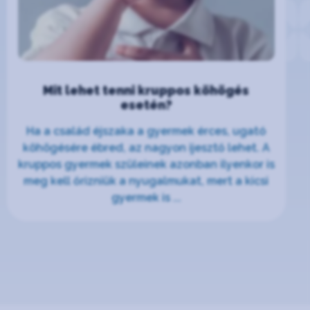
Mit lehet tenni kruppos köhögés
esetén?
Ha a család éjszaka a gyermek érces, ugató
köhögésére ébred, az nagyon ijesztő lehet. A
kruppos gyermek szüleinek azonban ilyenkor is
meg kell őrizniük a nyugalmukat, mert a kicsi
gyermek is ...