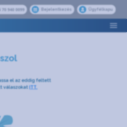
 70 940 0099
Bejelentkezés
Ügyfélkapu
szol
assa el az eddig feltett
tt válaszokat
ITT.