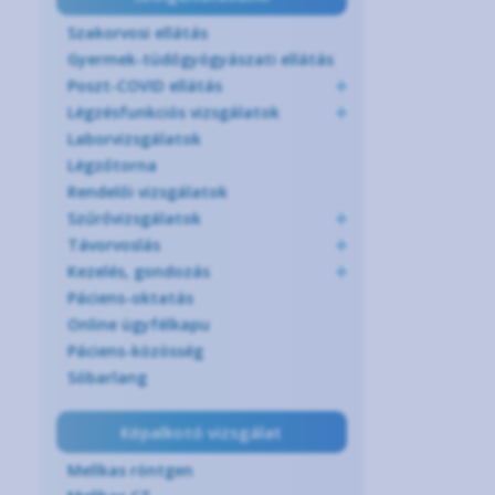
Szakorvosi ellátás
Gyermek-tüdőgyógyászati ellátás
Poszt-COVID ellátás
Légzésfunkciós vizsgálatok
Laborvizsgálatok
Légzőtorna
Rendelői vizsgálatok
Szűrővizsgálatok
Távorvoslás
Kezelés, gondozás
Páciens-oktatás
Online ügyfélkapu
Páciens-közösség
Sóbarlang
Képalkotó vizsgálat
Mellkas röntgen