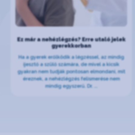
Ez már a nehézlégzés? Erre utaló jelek
gyerekkorban
Ha a gyerek erőlködik a légzéssel, az mindig
ijesztő a szülő számára, de mivel a kicsik
gyakran nem tudják pontosan elmondani, mit
éreznek, a nehézlégzés felismerése nem
mindig egyszerű. Dr. ...