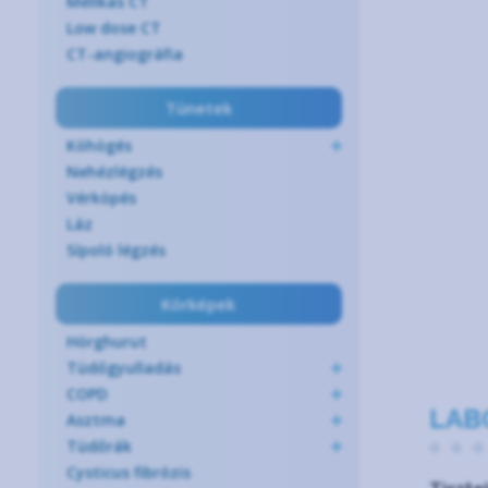
Mellkas CT
Low dose CT
CT-angiográfia
Tünetek
Köhögés
Nehézlégzés
Vérköpés
Láz
Sípoló légzés
Kórképek
Hörghurut
Tüdőgyulladás
COPD
LAB
Asztma
Tüdőrák
Cysticus fibrózis