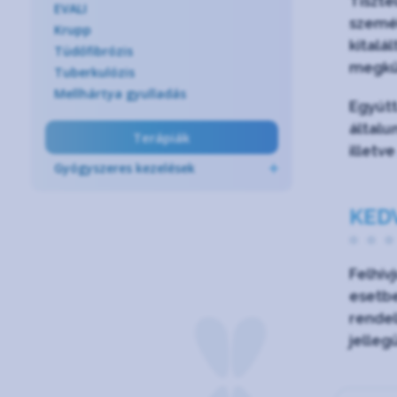
Tiszte
EVALI
személ
Krupp
kitalá
Tüdőfibrózis
megkü
Tuberkulózis
Mellhártya gyulladás
Egyútt
általu
Terápiák
illetv
Gyógyszeres kezelések
KED
Felhív
esetbe
rendel
jelleg