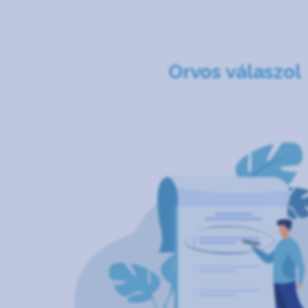
Orvos válaszol