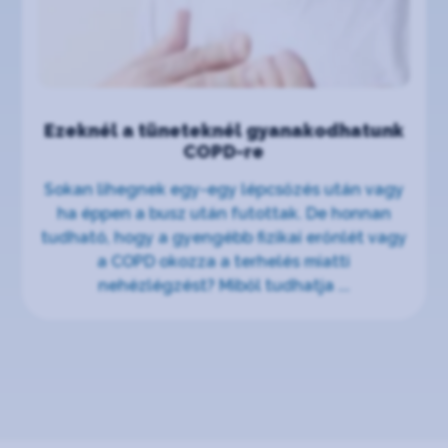
Ezeknél a tüneteknél gyanakodhatunk
COPD-re
Sokan lihegnek egy-egy lépcsőzés után vagy
ha éppen a busz után futottak. De honnan
tudható, hogy a gyengébb fizikai erőnlét vagy
a COPD okozza a terhelés miatti
nehézlégzést? Miből tudhatja ...