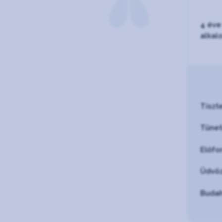
4 éve
alkal
Tiszt
Tünet
Előfo
Üdvöz
Budah