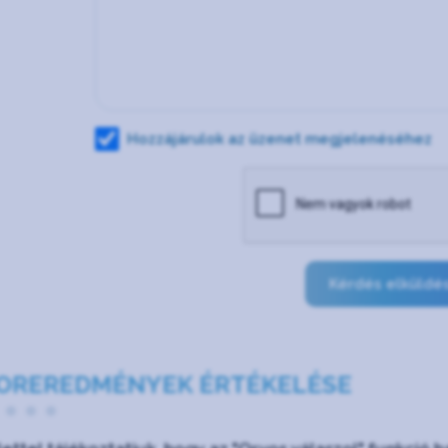
Hozzájárulok az üzenet megjelenéséhez
Kérdés elküldé
OREREDMÉNYEK ÉRTÉKELÉSE