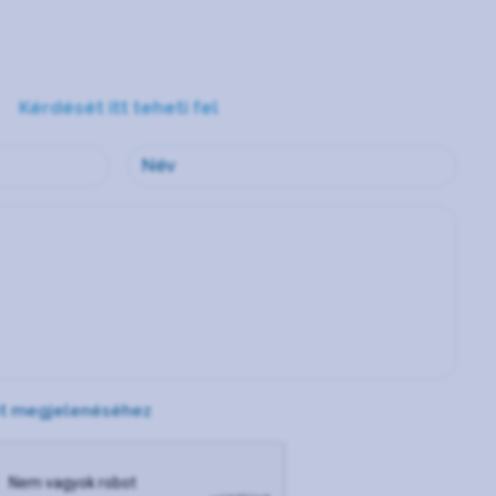
Kérdését itt teheti fel
et megjelenéséhez