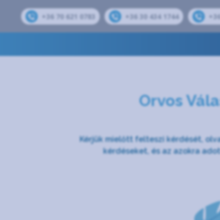
+36 70 621 0783
+36 30 434 1744
+36
Orvos Vála
Kérjük mielőtt felteszi kérdését, olv
kérdéseket, és az azokra ado