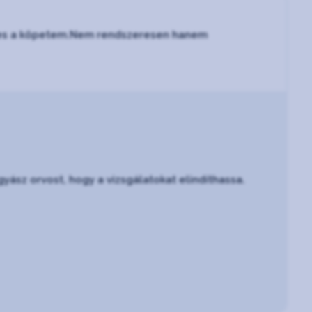
véres a köpetem.Nem rendszeresen hanem
ász orvost, hogy a vizsgálatokat elindíthassa.