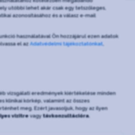
ió használatához kötelezően megadandó
ly utóbbi lehet akár csak egy tetszőleges,
tikai azonosításához és a válasz e-mail
 funkció használatával Ön hozzájárul ezen adatok
lvassa el az
Adatvédelmi tájékoztatónkat
,
gyéb vizsgálati eredmények kiértékelése minden
 klinikai kórkép, valamint az összes
énhet meg. Ezért javasoljuk, hogy az ilyen
yes vizitre
vagy
távkonzultációra
.