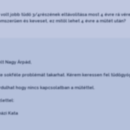
 volt jobb tüdő 3/4részének eltávolitása most 4 évre rá 
omszerüen és keveset, ez mitöl lehet 4 évre a mütét után?
elt Nagy Árpád,
e sokféle problémát takarhat. Kérem keressen fel tüdőgyógy
rdulhat hogy nincs kapcsolatban a műtéttel.
lettel:
ázi Kata