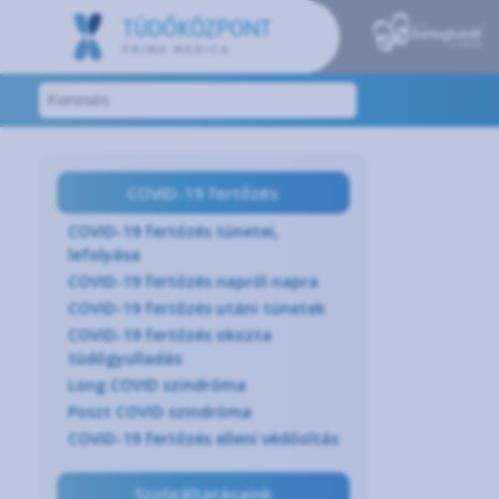
COVID-19 fertőzés
COVID-19 fertőzés tünetei,
lefolyása
COVID-19 fertőzés napról napra
COVID-19 fertőzés utáni tünetek
COVID-19 fertőzés okozta
tüdőgyulladás
Long COVID szindróma
Poszt COVID szindróma
COVID-19 fertőzés elleni védőoltás
Szolgáltatásaink