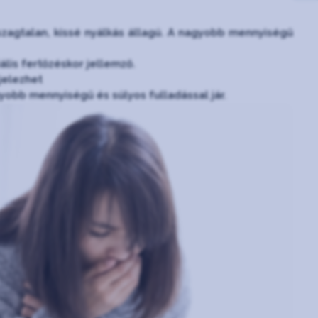
 szagtalan, kissé nyálkás állagú. A nagyobb mennyiségű
iális fertőzéskor jellemző.
 jelezhet
yobb mennyiségű és súlyos fulladással jár.