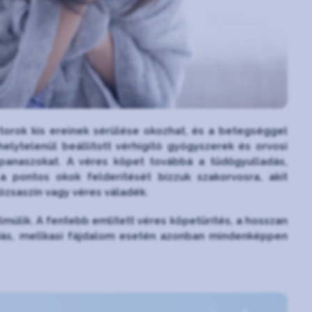
 torok kis ereinek sérülése okozhat, és a betegséggel
elytelenül beállított vérhígító gyógyszerek és orvosi
ó panaszokat. A véres köpet továbbá a tüdőgyulladás,
a pontos okok felderítését bízzuk szakorvosra, akit
ózsaszín vagy véres váladék.
múlik. A fentebb említett véres köpetürítés, a hosszan
adás, mellkasi fájdalom esetén azonban mindenképpen