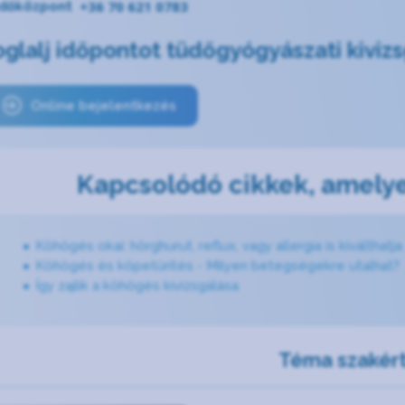
+36 70 621 0783
dőközpont
oglalj időpontot tüdőgyógyászati kiviz
Online bejelentkezés
Kapcsolódó cikkek, amelye
Köhögés okai: hörghurut, reflux, vagy allergia is kiválthatja
Köhögés és köpetürítés - Milyen betegségekre utalhat?
Így zajlik a köhögés kivizsgálása
Téma szakért