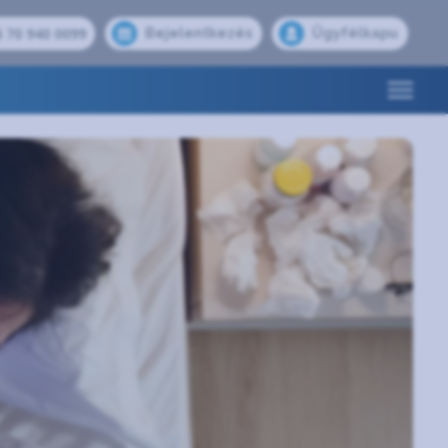
 70 940 0099
Bejelentkezés
Ügyfélkapu