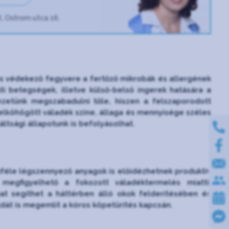
, Ostrom utca 16.
tos védekező fegyvere a fertőző mikrobák és allergének
ti betegségek, illetve külső-belső ingerek hatására a
ezetünk megszabadulni tőle, hiszen a felszaporodott
felköhögött váladék színe, állaga és mennyisége széles
ltsági állapotunk is befolyásolhat.
önféle légszennyező anyagok is előidézhetnek produktív
egfigyelhető a fokozott váladéktermelés miatti,
kat segíthet a háttérben álló okok felderítésében és
dát is megemlít a kóros köpetürítés kapcsán.