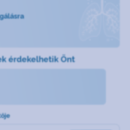
sgálásra
k érdekelhetik Önt
ője