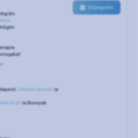
Előjegyzés
légzés
elése
öhögés
erápia
vizsgálat
kó
dapest,
Ostrom utca 16.
(a
öri út 18.
(a Bosnyák