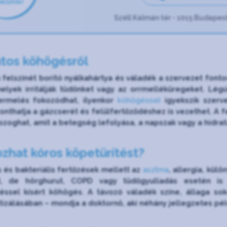
Széll Kálmán tér - 1015 Budapest
utos köhögésről
 felszínét borító nyálkahártya és váladék a szervezet fon
elyek irritálják tüdőnket vagy az orrmelléküregeket. Légú
ermelés fokozódhat, ilyenkor
köhögéssel
igyekszik szerv
onthatja a gázcserét és felülfertőződéshez is vezethet. A 
zoghat, amit a betegség lefolyása, a napszak vagy a hidratá
ozhat kóros köpetürítést?
s és bakteriális fertőzések mellett az
asztma
, allergia, kül
, de hörghurut, COPD vagy tüdőgyulladás esetén is m
téssel kísért köhögés. A távozó váladék színe, állaga so
izálásában – mondja a doktornő, aki néhány jellegzetes pél