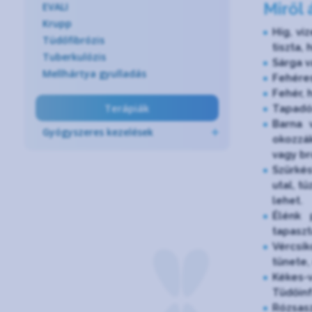
Miről 
EVALI
Krupp
Híg, vi
Tüdőfibrózis
tiszta, 
Tuberkulózis
Sárga v
Mellhártya gyulladás
Fehéres
Fehér, 
Terápiák
Tapadós
Barna 
Gyógyszeres kezelések
okozzák
vagy br
Szürkés
utal, t
lehet.
Élénk 
tapaszt
Vércsík
tünete,
Kékes-
Tüdőinf
Rózsasz