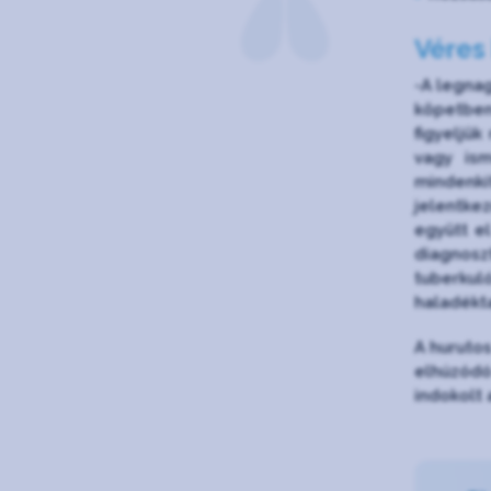
Véres
-A legnag
köpetben
figyeljük
vagy ism
mindenk
jelentkez
együtt el
diagnosz
tuberkul
haladékt
A hurutos
elhúzódó
indokolt 