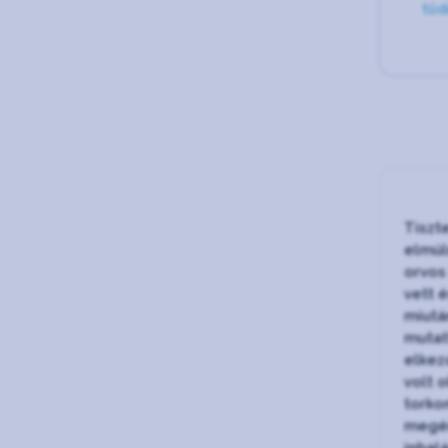
tüd
Tiszt
elmúl
orvos
vett é
miutá
mutat
elkez
volt 
torko
megér
inhal