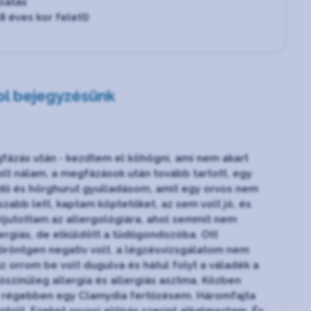
llátás
8 éves kor felett)
ol bejegyzésünk
fázás után - kezdtem el köhögni, ami nem akart
lt nálam, a megfázások után tovább tartott, egy
üdő és hörghurut gyulladásom, amit egy orvos nem
sszabb lett, kaptam köptetőket, az sem volt jó, és
eljutottam az allergológiára, ahol semmit nem
ergiás, de elküldött a tüdőgondozóba. Ott
dőröntgen negatív volt, a légzésvizsgálatom nem
 orrom be volt dugulva és hátul folyt a váladék a
ószínűleg allergia és allergiás asztma. Közben
olt régebben egy Clamydia fertőzésem. Háromfajta
tolt. Ezeket orvosi előírás szerint alkalmaztam. És