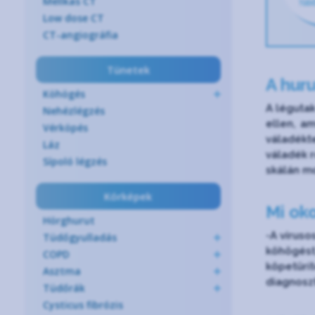
Mellkas CT
Low dose CT
CT-angiográfia
Tünetek
A hur
Köhögés
A légutak
Nehézlégzés
ellen, am
Vérköpés
váladékt
Láz
váladék r
Sípoló légzés
skálán mo
Kórképek
Mi ok
Hörghurut
-A víruso
Tüdőgyulladás
köhögést
COPD
köpetürí
Asztma
diagnoszt
Tüdőrák
Cysticus fibrózis