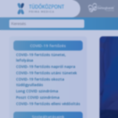
COVID-19 fertőzés
COVID-19 fertőzés tünetei,
lefolyása
COVID-19 fertőzés napról napra
COVID-19 fertőzés utáni tünetek
COVID-19 fertőzés okozta
tüdőgyulladás
Long COVID szindróma
Poszt COVID szindróma
COVID-19 fertőzés elleni védőoltás
Szolgáltatásaink