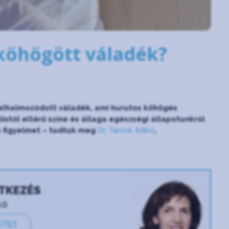
lköhögött váladék?
felhalmozódott váladék, ami hurutos köhögés
stól eltérő színe és állaga egészségi állapotunkról
a figyelmet – tudtuk meg
Dr. Tárnok Ildikó
,
NTKEZÉS
kó
0783