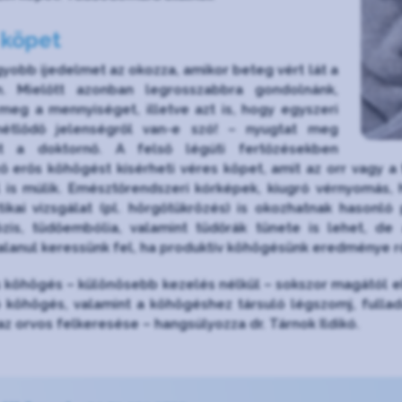
 köpet
yobb ijedelmet az okozza, amikor beteg vért lát a
. Mielőtt azonban legrosszabbra gondolnánk,
 meg a mennyiséget, illetve azt is, hogy egyszeri
étlődő jelenségről van-e szó! – nyugtat meg
it a doktornő. A felső légúti fertőzésekben
ő erős köhögést kísérheti véres köpet, amit az orr vagy a
 is múlik. Emésztőrendszeri kórképek, kiugró vérnyomás, h
tikai vizsgálat (pl. hörgőtükrözés) is okozhatnak hasonl
ózis, tüdőembólia, valamint tüdőrák tünete is lehet, de 
alanul keressünk fel, ha produktív köhögésünk eredménye r
 köhögés – különösebb kezelés nélkül – sokszor magától el
 köhögés, valamint a köhögéshez társuló légszomj, full
az orvos felkeresése – hangsúlyozza dr. Tárnok Ildikó.