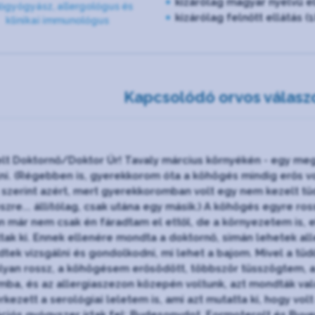
kizárólag magyar nyelvű e
őgyógyász, allergológus és
kizárólag felnőtt ellátás (1
klinikai immunológus
Kapcsolódó orvos válasz
elt Doktornő/Doktor Úr! Tavaly március környékén - egy meg
ni. (Régebben is, gyerekkorom óta a köhögés mindig erős vo
 szerint azért, mert gyerekkoromban volt egy nem kezelt t
szre... állítólag, csak utána egy másik.) A köhögés egyre ro
n már nem csak én fáradtam el ettől, de a környezetem is, 
tak ki. Ennek ellenére mondta a doktornő, simán lehetek all
dtek vizsgálni és gondolkodni, mi lehet a bajom. Mivel a tü
olyan rossz, a köhögésem erősödött, többször tüsszögtem, az
mba, és az allergiaszezon közepén voltunk, azt mondták val
kezett a serológiai leletem is, ami azt mutatta ki, hogy v
ációs gyógyszer írtak fel: Budesonydot, Formoterolt és Buven