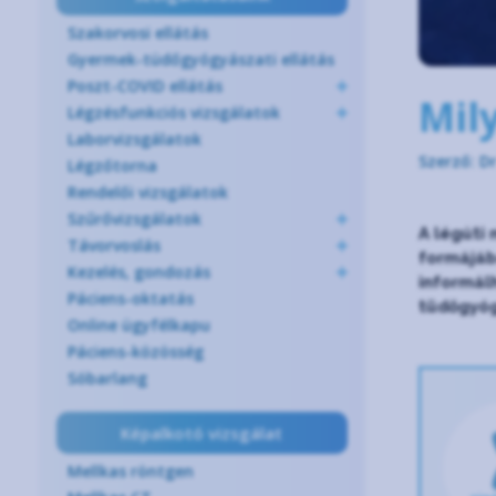
Szakorvosi ellátás
Gyermek-tüdőgyógyászati ellátás
Poszt-COVID ellátás
Mil
Légzésfunkciós vizsgálatok
Laborvizsgálatok
Szerző: Dr
Légzőtorna
Rendelői vizsgálatok
Szűrővizsgálatok
A légúti
Távorvoslás
formájáb
Kezelés, gondozás
informál
Páciens-oktatás
tüdőgyóg
Online ügyfélkapu
Páciens-közösség
Sóbarlang
Képalkotó vizsgálat
Mellkas röntgen