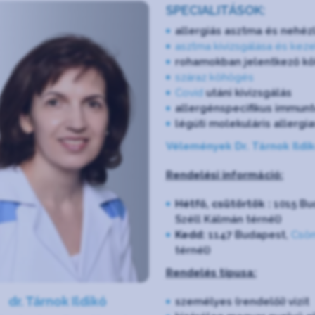
SPECIALITÁSOK:
allergiás asztma és nehéz
asztma kivizsgálása és kez
rohamokban jelentkező k
száraz köhögés
Covid
utáni kivizsgálás
allergénspecifikus immunt
légúti molekuláris allergia
Vélemények Dr. Tárnok Ildi
Rendelési információ:
Hétfő, csütörtök :
1015 Bu
Széll Kálmán térnél)
Kedd:
1147 Budapest,
Csöm
térnél)
Rendelés típusa:
dr. Tárnok Ildikó
személyes (rendelői) vizit