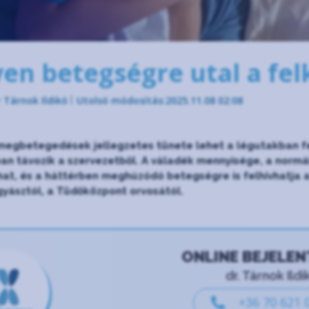
yen betegségre utal a fe
 Tárnok Ildikó
Utolsó módosítás:2025.11.08 02:08
 megbetegedések jellegzetes tünete lehet a légutakban 
an távozik a szervezetből. A váladék mennyisége, a normáli
hat, és a háttérben meghúzódó betegségre is felhívhatja 
yásztól, a Tüdőközpont orvosától.
ONLINE BEJELE
dr. Tárnok Ildi
+36 70 621 