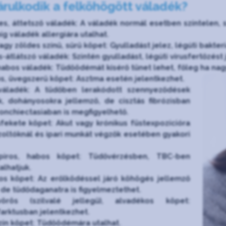
árulkodik a felköhögött váladék?
zes, áttetsző váladék: A váladék normál esetben színtelen,
híg váladék allergiára utalhat.
agy zöldes színű, sűrű köpet: Gyulladást jelez, légúti bakter
-átlátszó váladék: Szintén gyulladást, légúti vírusfertőzést
habos váladék: Tüdőödémát kísérő tünet lehet, főleg ha nag
, üvegszerű köpet: Asztma esetén jelentkezhet.
váladék: A tüdőben lerakódott szennyeződések
, dohányosokra jellemző, de cisztás fibrózisban
onchiectasiaban is megfigyelhető.
fekete köpet: Akut vagy krónikus füstexpozícióra
űzoltóknál és ipari munkát végzők esetében gyakori
piros, habos köpet: Tüdővérzésben, TBC-ben
alhatjuk.
os köpet: Az erőlködéssel járó köhögés jellemző
 de tüdődaganatra is figyelmeztethet.
vörös (szilvalé jellegű), alvadékos köpet:
arktusban jelentkezhet.
ín köpet: Tüdőödémára utalhat.