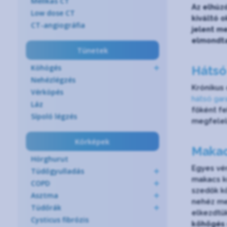
Mellkas CT
Az elhúz
Low dose CT
kiváltó o
CT-angiográfia
jelent me
elmondta
Tünetek
Köhögés
Hátsó
Nehézlégzés
Krónikus 
Vérköpés
hátsó gara
Láz
főként fe
Sípoló légzés
megfelelő
Kórképek
Makac
Hörghurut
Egyes vé
Tüdőgyulladás
makacs k
COPD
szedők k
Asztma
nehéz meg
Tüdőrák
elkezdtük
Cysticus fibrózis
köhögés 