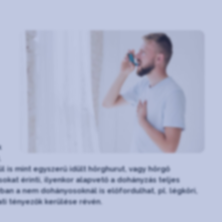
k
,
l is mint egyszerű idült hörghurut, vagy hörgő
kat érinti, ilyenkor alapvető a dohányzás teljes
an a nem dohányosoknál is előfordulhat, pl. légköri,
ti tényezők kerülése révén.