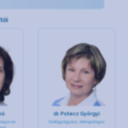
tői
ikó
dr. Potecz Györgyi
lógus és
tüdőgyógyász, allergológus
gus