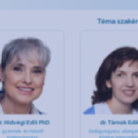
Téma szakér
r. Hidvégi Edit PhD
dr. Tárnok Ild
gyermek- és felnőtt
tüdőgyógyász, allergo
tüdőgyógyász,
klinikai immunoló