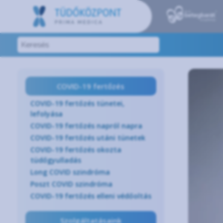
COVID-19 fertőzés
COVID-19 fertőzés tünetei,
lefolyása
COVID-19 fertőzés napról napra
COVID-19 fertőzés utáni tünetek
COVID-19 fertőzés okozta
tüdőgyulladás
Long COVID szindróma
Poszt COVID szindróma
COVID-19 fertőzés elleni védőoltás
Szolgáltatásaink