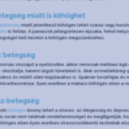
etegség miatt is köhöghet
gtelenség
miatt jelentkező köhögés lehet száraz vagy huruto
zés
is fellép. A panaszok jellegzetesen éjszaka, fekvő hely
tegséget kell kezelni a köhögés megszűnéséhez.
x betegség
orsav visszajut a nyelőcsőbe, akkor nemcsak mellkasi égő 
– okozhatja, hanem légúti tüneteket is. Akár orrmelléküreg-g
sához és műtét utáni kiújulásához is. Gyakran torokfájás é
a következménye. Ilyen esetben a makacs köhögés ellen a r
sz-betegség
zódó
köhögés
bizony lehet a stressz, az idegesség és depres
ás során nem találnak rendellenességet és megfigyeljük, h
högés ellen ilyen esetben stresszcsökkentő technikák elsaj