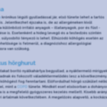
ma
a
krónikus légúti gyulladással jár, első tünete lehet a tartós
s. Jelentkezhet éjszaka is, de az allergéneken kívül
ja különböző irritáló anyagok – illatanyagok, por és füst -
se is. Esetenként a hideg levegő és a testedzés szintén
ll. súlyosbító tényező is lehet. Elhúzódó köhögés esetén az
hetősége is felmerül, a diagnózishoz allergológiai
ásra van szükség.
kus hörghurut
takat borító nyálkahártya begyullad, a nyáktermelő mirigye
dnak és fokozott váladéktermelődés lesz a következmény
 köhögést fog fenntartani. Előfordulhat hörgő szűkület nélkü
el, mint a
COPD
tünete. Mindkét eset elsősorban a dohányoso
 is a megfelelő gyógyszeres kezelés mellett. Kisebb arányb
i ártalmak következtében. A megelőzés alapvető, a kockáza