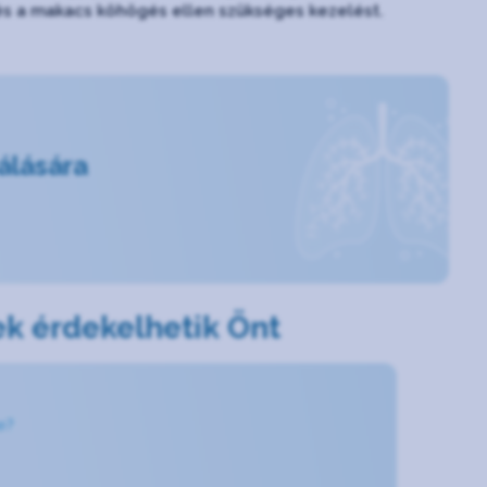
 és a makacs köhögés ellen szükséges kezelést.
álására
k érdekelhetik Önt
e?