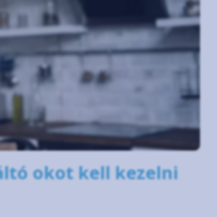
ltó okot kell kezelni