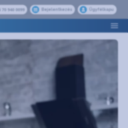
 70 940 0099
Bejelentkezés
Ügyfélkapu