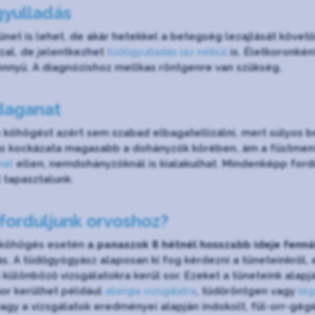
yulladás
ünet is lehet, de akár hetekkel a betegség lezajlását köv
zzal, de jelentkezhet
tüdőgyulladás láz nélkül
is. Életkoronkén
önnyű. A diagnózishoz mellkas röntgenre van szükség.
daganat
köhögést azért sem szabad elbagatellizálni, mert súlyos b
ás kockázata magasabb a dohányzók körében, ám a füstmen
nat
ellen, nemdohányzóknál is kialakulhat. Mindenképp ford
 tapasztalunk.
 forduljunk orvoshoz?
 köhögés esetén
a panaszok 8 hétnél hosszabb ideje fenná
ás. A tüdőgyógyász alaposan ki fog kérdezni a tüneteinkről
n különböző vizsgálatokra kerül sor. Ezeket a tüneteink ala
or kerülhet például
allergia vizsgálatra
, tüdőröntgen vagy
lég
agy a vizsgálatok eredményei alapján indokolt, fül-orr-gégé