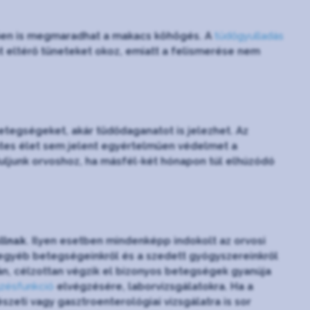
etően is megmaradhat a makacs köhögés. A
tüdőgyulladás
t eltérő tüneteket okoz, emiatt a felismerése nem
etegségeket, akár tüdődaganatot is jelezhet. Az
tes élet sem jelent egyértelműen védelmet a
uljunk orvoshoz, ha másfél-két hónapon túl elhúzódó
llnak
. Ilyen esetben mindenképp indokolt az orvosi
, egyéb betegségeinkről és a szedett gyógyszereinkről
pján, célzottan végzik el bizonyos betegségek gyanúja
zésfunkció
elvégzésére, laborvizsgálatokra. Ha a
szeti vagy gasztroenterológiai vizsgálatra is sor