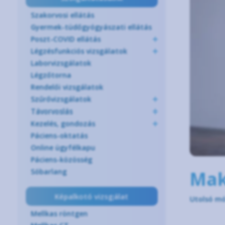
Szakorvosi ellátás
Gyermek-tüdőgyógyászati ellátás
Poszt-COVID ellátás
Légzésfunkciós vizsgálatok
Laborvizsgálatok
Légzőtorna
Rendelői vizsgálatok
Szűrővizsgálatok
Távorvoslás
Kezelés, gondozás
Páciens-oktatás
Online ügyfélkapu
Páciens-közösség
Sóbarlang
Mak
Képalkotó vizsgálat
Utolsó mó
Mellkas röntgen