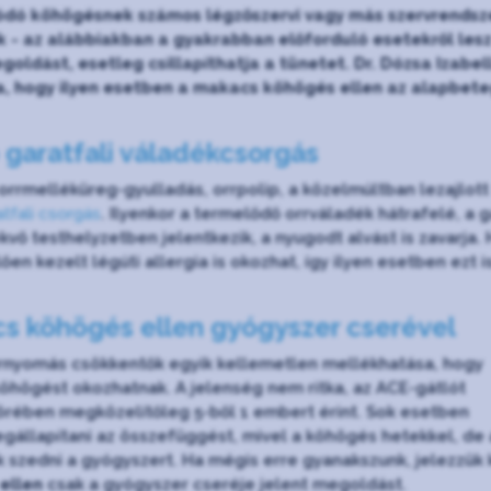
ódó köhögésnek számos légzőszervi vagy más szervrendszer
k - az alábbiakban a gyakrabban előforduló esetekről lesz
goldást, esetleg csillapíthatja a tünetet. Dr. Dózsa Izab
, hogy ilyen esetben a makacs köhögés ellen az alapbetegs
 garatfali váladékcsorgás
orrmelléküreg-gyulladás, orrpolip, a közelmúltban lezajlot
tfali csorgás
. Ilyenkor a termelődő orrváladék hátrafelé, a 
kvő testhelyzetben jelentkezik, a nyugodt alvást is zavarja.
en kezelt légúti allergia is okozhat, így ilyen esetben ezt is 
s köhögés ellen gyógyszer cserével
rnyomás csökkentők egyik kellemetlen mellékhatása, hogy
öhögést okozhatnak. A jelenség nem ritka, az ACE-gátlót
örében megközelítőleg 5-ből 1 embert érint. Sok esetben
állapítani az összefüggést, mivel a köhögés hetekkel, de 
 szedni a gyógyszert. Ha mégis erre gyanakszunk, jelezzük
ellen
csak a gyógyszer cseréje jelent megoldást.