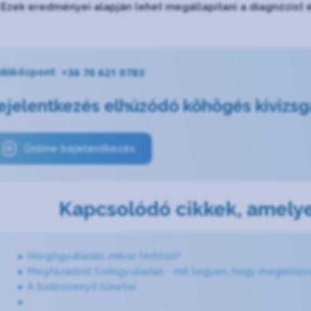
 Ezek eredményei alapján lehet megállapítani a diagnózist
+36 70 621 0783
dőközpont
ejelentkezés elhúzódó köhögés kivizsg
Online bejelentkezés
Kapcsolódó cikkek, amelye
Hörgőgyulladás: mikor fertőző?
Megfázásból tüdőgyulladás - mit tegyen, hogy megelőzz
A tüdővizenyő tünetei