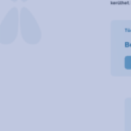
kerülhet.
Tü
B