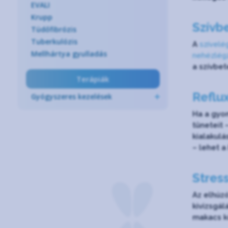
EVALI
Krupp
Szívb
Tüdőfibrózis
Tuberkulózis
A
szívelé
Mellhártya gyulladás
nehézlég
a szívbe
Terápiák
Reflu
Gyógyszeres kezelések
Ha a gyom
tüneteit 
kialakulá
– lehet 
Stres
Az elhú
kivizsgál
makacs kö