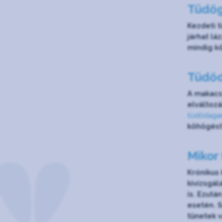
Tüdőg
Kezdeti t
járhat lá
mindig k
Tüdő
A makacs 
elváltoz
tüdődaga
köhögést
Mikor
Krónikus
kivizsgál
is. Ezutá
esetén. S
tünetek v