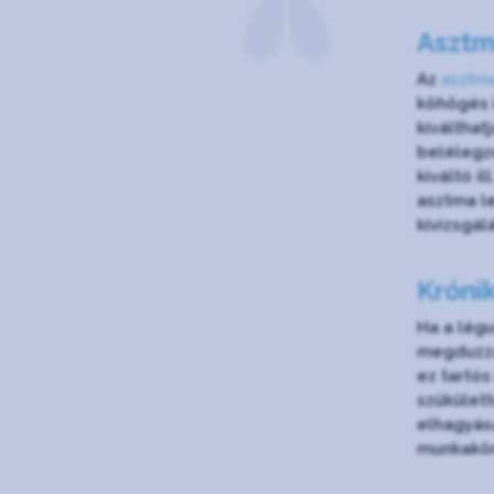
Aszt
Az
asztm
köhögés i
kiválthat
belélegzé
kiváltó i
asztma le
kivizsgál
Króni
Ha a légu
megduzza
ez tartós
szűkülett
elhagyása
munkakör