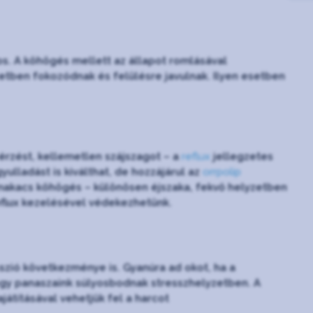
s. A köhögés mellett az állapot romlásával
zetben fokozódnak és felülésre javulnak. Ilyen esetben
érzést, kellemetlen szájszagot – a
reflux
jellegzetes
yulladást is kiválthat, de hozzájárul az
orrpolip
s makacs köhögés – különösen éjszaka, fekvő helyzetben
eflux kezelésével védekezhetünk.
szió következménye is. Gyanúra ad okot, ha a
ogy panaszaink súlyosbodnak stresszhelyzetben. A
átításával vehetjük fel a harcot