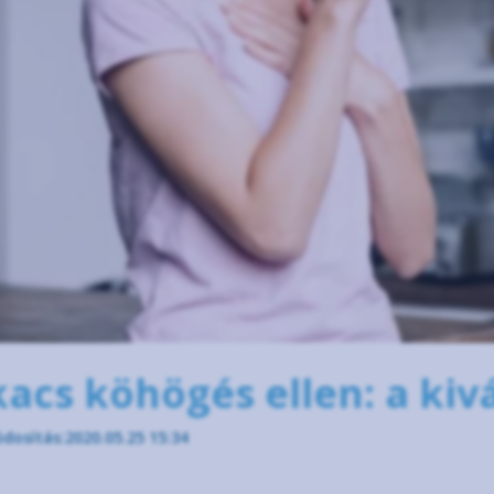
acs köhögés ellen: a kivá
dosítás:2020.05.25 15:34