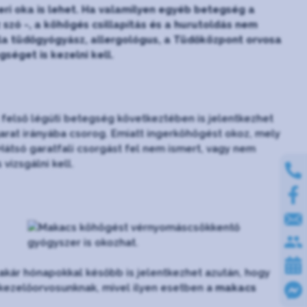
i oka is lehet. Ha valamilyen egyéb betegség a
 szó -, a köhögés csillapítás és a hurutoldás nem
ella tüdőgyógyász, allergológus, a Tüdőközpont orvosa
éget is kezelni kell.
t felső légúti betegség következtében is jelentkezhet
garat irányába csorog. Emiatt ingerköhögést okoz, mely
 Hátsó garatfali csorgást fel nem ismert, vagy nem
vizsgálni kell.
akár hónapokkal később is jelentkezhet azután, hogy
 kezelőorvosunknak, mivel ilyen esetben a
makacs