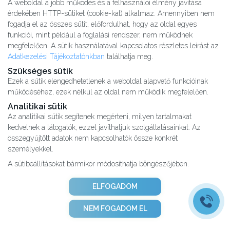
A weboldal a jobb működés és a felhasználói élmény javítása
érdekében HTTP-sütiket (cookie-kat) alkalmaz. Amennyiben nem
fogadja el az összes sütit, előfordulhat, hogy az oldal egyes
funkciói, mint például a foglalási rendszer, nem működnek
megfelelően. A sütik használatával kapcsolatos részletes leírást az
S
POR
T
O
R
V
OS
I
Adatkezelési Tájékoztatónkban
találhatja meg.
KÖ
ZPON
T
Szükséges sütik
Ezek a sütik elengedhetetlenek a weboldal alapvető funkcióinak
működéséhez, ezek nélkül az oldal nem működik megfelelően.
Analitikai sütik
Az analitikai sütik segítenek megérteni, milyen tartalmakat
kedvelnek a látogatók, ezzel javíthatjuk szolgáltatásainkat. Az
összegyűjtött adatok nem kapcsolhatók össze konkrét
személyekkel.
Az oldalon feltüntetett árak az ÁFÁ-t tartalmazzák!
A sütibeállításokat bármikor módosíthatja böngészőjében.
A képek a
Shutterstock.com
és a
Canva.com
licence alapján
kerültek felhasználásra.
ELFOGADOM
Copyright © 2026 •
Tüdőközpont.hu
Minden jog fenntartva.
NEM FOGADOM EL
Developed by
Appon
&
György Nándor